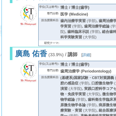
学位(又は称号):
博士 / 博士(歯学)
専門分野:
医学 (Medicine)
担当授業科目:
歯内治療学実習
(学部)
,
歯周治療
学実習
(学部)
,
歯周治療学総論
(学
院)
,
歯科臨床示説
(学部)
,
総合歯
科学実験実習
(大学院)
研究テーマ:
廣島 佑香
/
講師
(33.9%)
[
詳細
]
学位(又は称号):
博士 / 博士(歯学)
専門分野:
歯周治療学 (Periodontology)
担当授業科目:
(基礎系)国家試験・CBT対策講義
腔の感染症
(学部)
,
口腔微生物学
(
演習
(大学院)
,
実践口腔科学コア
物・免疫学実習
(大学院)
,
微生物
物学総論
(学部)
,
歯科衛生学臨床
原微生物学各論
(学部)
,
病原微生
療実験・実習
(大学院)
,
統合医療
学一
(学部)
,
高齢者歯科学実験実