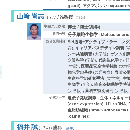
gland), アクアポリン (aquaporin
山﨑 尚志
/
准教授
(1.7%)
[
詳細
]
学位(又は称号):
博士 / 博士(薬学)
専門分野:
分子細胞生物学 (Molecular and Ce
担当授業科目:
SIH道場~アクティブ・ラーニング
育)
,
キャリアパスデザイン講義
(
ジー共通演習
(大学院)
,
ゲノム創
ク質科学
(学部)
,
代謝生化学
(学部
(学部)
,
医薬品安全性学特論
(大学
物化学の基礎
(共通教育)
,
専攻公
生命科学の研究手法
(大学院)
,
生
生物学
(学部)
,
臨床薬物動態学特
(大学院)
,
薬科学特別研究
(大学院)
研究テーマ:
遺伝子発現調節，生体エネルギー産
(gene expression), U1 snR
色脂肪組織 (brown adipose tis
(carnitine))
福井 誠
/
講師
(1.7%)
[
詳細
]