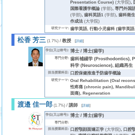
Presentation Course)
(大学院)
,
国際看護学概論
(学部)
,
専門外国
(学部)
,
歯科英語1
(学部)
,
歯科衛
作成法
(大学院)
研究テーマ:
歯学英語, 行動小児歯科 (歯学英語
松香 芳三
/
教授
(1.7%)
[
詳細
]
学位(又は称号):
博士 / 博士(歯学)
専門分野:
歯科補綴学 (Prosthodontics), P
科学 (Neuroscience), 組織再生
担当授業科目:
口腔保健推進予防歯学概論
研究テーマ:
Oral Rehabilitation (Oral rec
性疼痛 (chronic pain), Mandib
面痛), Regeneration
渡邉 佳一郎
/
講師
(1.7%)
[
詳細
]
学位(又は称号):
博士 / 博士(歯学)
専門分野:
担当授業科目:
口腔顎顔面矯正学
(大学院)
,
口腔