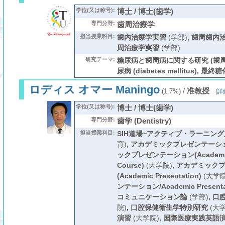
学位(又は称号):
博士 / 博士(歯学)
専門分野:
歯周治療学
担当授業科目:
歯内治療学実習
(学部)
,
歯周歯内
周治療学実習
(学部)
研究テーマ:
糖尿病と歯周病に関する研究 (歯周病 (pe
尿病 (diabetes mellitus), 最終
ロディス オマー Maningo
/
准教授
(1.7%)
[
詳
学位(又は称号):
博士 / 博士(歯学)
専門分野:
歯学 (Dentistry)
担当授業科目:
SIH道場~アクティブ・ラーニング
育)
,
アカデミックプレゼンテーシ
ックプレゼンテーション(Academic P
Course)
(大学院)
,
アカデミック
(Academic Presentation)
(大学院
ンテーション/Academic Presentat
コミュニケーション論
(学部)
,
口
院)
,
口腔保健衛生学特別研究
(大学
演習
(大学院)
,
国際医療実践英語演習 