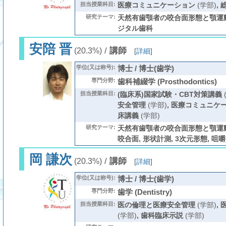
担当授業科目:
医療コミュニケーション
(学部)
,
研究テーマ:
天然有歯顎者の咬合面形態と顎運動, 
ジタル歯科
安陪 晋
/
講師
(20.3%)
[
詳細
]
学位(又は称号):
博士 / 博士(歯学)
専門分野:
歯科補綴学 (Prosthodontics)
担当授業科目:
(臨床系)国家試験・CBT対策講義
安全管理
(学部)
,
医療コミュニケ
床講義
(学部)
研究テーマ:
天然有歯顎者の咬合面形態と顎運動
咬合面, 形状計測, 3次元形態, 咀嚼
岡 謙次
/
講師
(20.3%)
[
詳細
]
学位(又は称号):
博士 / 博士(歯学)
専門分野:
歯学 (Dentistry)
担当授業科目:
医の倫理と医療安全管理
(学部)
,
(学部)
,
歯科臨床示説
(学部)