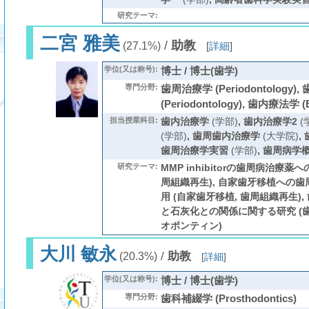
研究テーマ:
二宮 雅美
/
助教
(27.1%)
[
詳細
]
学位(又は称号):
博士 / 博士(歯学)
専門分野:
歯周治療学 (Periodontology)
(Periodontology), 歯内療法学 (E
担当授業科目:
歯内治療学
(学部)
,
歯内治療学2
(
(学部)
,
歯周歯内治療学
(大学院)
,
歯周治療学実習
(学部)
,
歯周病学
研究テーマ:
MMP inhibitorの歯周病治療薬へ
周組織再生), 自家歯牙移植への
用 (自家歯牙移植, 歯周組織再生)
と石灰化との関係に関する研究 (歯
オポンティン)
大川 敏永
/
助教
(20.3%)
[
詳細
]
学位(又は称号):
博士 / 博士(歯学)
専門分野:
歯科補綴学 (Prosthodontics)