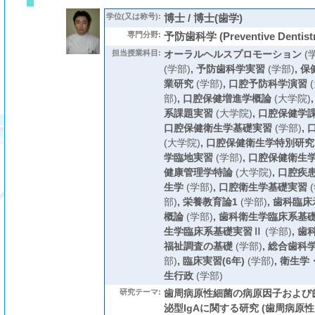
学位(又は称号):
博士 / 博士(歯学)
専門分野:
予防歯科学 (Preventive Dentistr
担当授業科目:
オーラルヘルスプロモーション
(
(学部)
,
予防歯科学実習
(学部)
,
保
業研究
(学部)
,
口腔予防科学演習
(
部)
,
口腔保健増進学概論
(大学院)
系課題実習
(大学院)
,
口腔保健学
口腔保健衛生学基礎実習
(学部)
,
(大学院)
,
口腔保健衛生学特別研究
学臨地実習
(学部)
,
口腔保健衛生
健康管理学特論
(大学院)
,
口腔疾
生学
(学部)
,
口腔衛生学基礎実習
(
部)
,
栄養教育論1
(学部)
,
歯科臨床
概論
(学部)
,
歯科衛生学臨床系基
生学臨床系基礎実習Ⅱ
(学部)
,
歯
福祉調査の基礎
(学部)
,
総合歯科
部)
,
臨床実習(6年)
(学部)
,
衛生学
生行政
(学部)
研究テーマ:
歯周病原性細菌の病原因子および
泌型IgAに関する研究 (歯周病原性