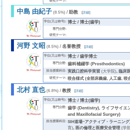
研究テーマ:
中島 由紀子
/
助教
(8.5%)
[
詳細
]
学位(又は称号):
博士 / 博士(歯学)
専門分野:
研究テーマ:
河野 文昭
/
名誉教授
(8.5%)
[
詳細
]
学位(又は称号):
博士 / 歯学博士
専門分野:
歯科補綴学 (Prosthodontics)
担当授業科目:
実践口腔科学実習
(大学院)
,
臨床
研究テーマ:
咬合様式 (全部床義歯, 人工歯, 咬合 (o
北村 直也
/
教授
(6.8%)
[
詳細
]
学位(又は称号):
博士 / 博士(歯学)
専門分野:
歯学 (Dentistry), ライフサイエ
and Maxillofacial Surgery)
担当授業科目:
SIH道場~アクティブ・ラーニング
育)
,
医の倫理と医療安全管理
(学部