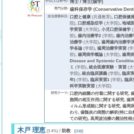
学位(又は称号):
博士 / 博士(歯学)
専門分野:
歯科保存学 (Conservative Denti
担当授業科目:
口腔と健康
(共通教育)
,
口腔保健
院)
,
口腔感染症学
(大学院)
,
地域
学実習
(大学院)
,
小児口腔保健学
(
部)
,
歯内治療学2
(学部)
,
歯内治療
治療学
(大学院)
,
歯周歯内治療学
学各論
(学部)
,
歯周治療学実習
(学
部)
,
歯周病学概論
(大学院)
,
歯周病学
Disease and Systemic Conditio
ミ
(学部)
,
統合医療実験・実習
(大
学院)
,
統合臨床講義
(学部)
,
臨床
年)
(学部)
,
臨床実習1
(学部)
,
臨床
科学実験実習
(大学院)
研究テーマ:
口腔内細菌の付着に関する研究, 
胞間の相互作用に関する研究, 歯
ィルム形成能に関する研究, 歯周
わり, 歯髄炎の病態の解析(特に
ての研究), 高周波治療の難治性
木戸 理恵
/
助教
(3.4%)
[
詳細
]