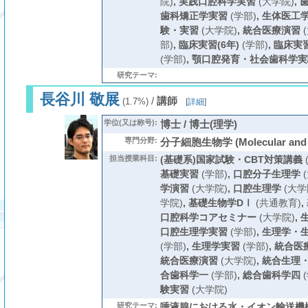
院)
,
実践口腔科学実習
(大学院)
,
歯科矯正学実習
(学部)
,
生体医工
験・実習
(大学院)
,
統合医療演習
(
部)
,
臨床実習(6年)
(学部)
,
臨床実
(学部)
,
顎口腔発育・社会歯科学実
研究テーマ:
長谷川 敬展
/
講師
(1.7%)
[
詳細
]
学位(又は称号):
博士 / 博士(理学)
専門分野:
分子細胞生物学 (Molecular and Ce
担当授業科目:
(基礎系)国家試験・CBT対策講義
基礎実習
(学部)
,
口腔分子生理学
(
学演習
(大学院)
,
口腔生理学
(大学
学院)
,
基礎生物学DⅠ
(共通教育)
,
口腔科学コアセミナー
(大学院)
,
口腔生理学実習
(学部)
,
生理学・
(学部)
,
生理学実習
(学部)
,
統合医
統合医療演習
(大学院)
,
統合生理
合歯科学一
(学部)
,
総合歯科学四
(
験実習
(大学院)
研究テーマ:
唾液腺における水・イオン輸送機構 (唾