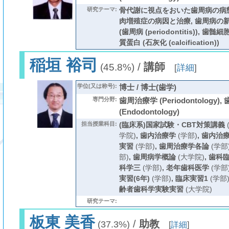
研究テーマ:
骨代謝に視点をおいた歯周病の病態
肉増殖症の病因と治療, 歯周病の
(歯周病 (periodontitis)),
質蛋白 (石灰化 (calcification))
稲垣 裕司
/
講師
(45.8%)
[
詳細
]
学位(又は称号):
博士 / 博士(歯学)
専門分野:
歯周治療学 (Periodontology)
(Endodontology)
担当授業科目:
(臨床系)国家試験・CBT対策講義
学院)
,
歯内治療学
(学部)
,
歯内治療
実習
(学部)
,
歯周治療学各論
(学部
部)
,
歯周病学概論
(大学院)
,
歯科
科学三
(学部)
,
老年歯科医学
(学部
実習(6年)
(学部)
,
臨床実習1
(学部
齢者歯科学実験実習
(大学院)
研究テーマ:
板東 美香
/
助教
(37.3%)
[
詳細
]