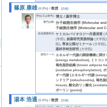
篠原 康雄
/
教授
(6.8%)
[
詳細
]
学位(又は称号):
博士 / 薬学博士
専門分野:
分子細胞生物学 (Molecular and Ce
子細胞生物学 (Molecular and Cell
担当授業科目:
ケミカルバイオロジー共通演習
(
(学部)
,
創薬研究実践特論
(大学院)
院)
,
専攻公開ゼミナール
(大学院)
薬科学特別研究
(大学院)
研究テーマ:
エネルギー代謝の調節機構に関する
(energy metabolism), ミトコンド
褐色脂肪組織 (brown adipose t
(oxidative phosphorylation),
ギー代謝 (エネルギー代謝 (energy 
ンドリア (mitochondria), 褐色脂
tissue), 酸化的リン酸化 (oxidative
ポーリン (porin))
湯本 浩通
/
教授
(6.8%)
[
詳細
]