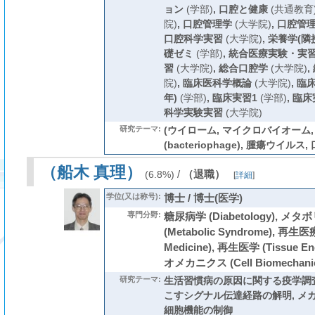
ョン
(学部)
,
口腔と健康
(共通教育
院)
,
口腔管理学
(大学院)
,
口腔管
口腔科学実習
(大学院)
,
栄養学(隣
礎ゼミ
(学部)
,
統合医療実験・実
習
(大学院)
,
総合口腔学
(大学院)
,
院)
,
臨床医科学概論
(大学院)
,
臨
年)
(学部)
,
臨床実習1
(学部)
,
臨床
科学実験実習
(大学院)
研究テーマ:
(ウイローム, マイクロバイオーム
(bacteriophage), 腫瘍ウイルス
（船木 真理）
/
（退職）
(6.8%)
[
詳細
]
学位(又は称号):
博士 / 博士(医学)
専門分野:
糖尿病学 (Diabetology), 
(Metabolic Syndrome), 再生医療
Medicine), 再生医学 (Tissue E
オメカニクス (Cell Biomechani
研究テーマ:
生活習慣病の原因に関する疫学調査
こすシグナル伝達経路の解明, メ
細胞機能の制御