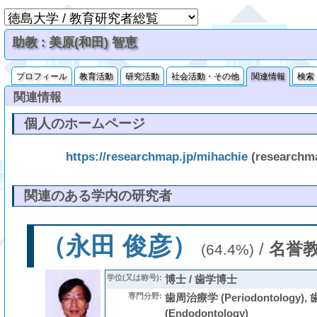
助教 : 美原(和田) 智恵
プロフィール
教育活動
研究活動
社会活動・その他
関連情報
検索
関連情報
個人のホームページ
https://researchmap.jp/mihachie
(researchm
関連のある学内の研究者
（永田 俊彦）
/
名誉
(64.4%)
学位(又は称号):
博士 / 歯学博士
専門分野:
歯周治療学 (Periodontology)
(Endodontology)