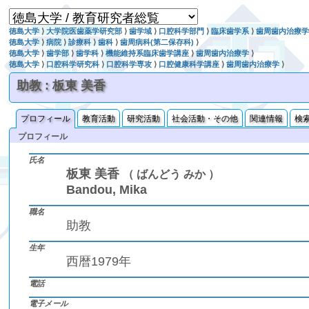
徳島大学
⟩
大学院医歯薬学研究部
⟩
歯学域
⟩
口腔科学部門
⟩
臨床歯学系
⟩
歯周歯内治療
徳島大学
⟩
病院
⟩
診療科
⟩
歯科
⟩
歯周病科(第二保存科)
⟩
徳島大学
⟩
歯学部
⟩
歯学科
⟩
機能維持系臨床歯学講座
⟩
歯周歯内治療学
⟩
徳島大学
⟩
口腔科学研究科
⟩
口腔科学専攻
⟩
口腔健康科学講座
⟩
歯周歯内治療学
⟩
助教 : 板東 美香
プロフィール
教育活動
研究活動
社会活動・その他
関連情報
検
プロフィール
氏名
板東 美香
（ ばんどう みか ）
Bandou, Mika
職名
助教
生年
西暦1979年
電話
電子メール