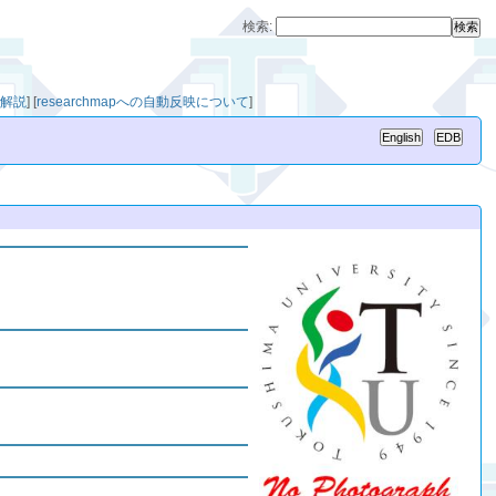
検索:
F解説
]
[
researchmapへの自動反映について
]