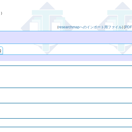
学
⟩
(
researchmapへのインポート用ファイル
)
[
PD
索