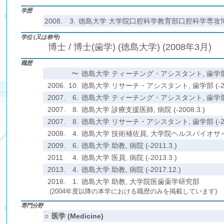
学歴
2008.
3.
徳島大学 大学院口腔科学教育部口腔科学専攻
学位 (又は称号)
博士 / 博士(歯学) (徳島大学) (2008年3月)
職歴
〜
徳島大学 ティーチング・アシスタント, 歯学部 (-
2006.
10.
徳島大学 リサーチ・アシスタント, 歯学部 (-200
2007.
6.
徳島大学 ティーチング・アシスタント, 歯学部 (-
2007.
8.
徳島大学 診療支援医師, 病院 (-2008.3.)
2007.
8.
徳島大学 リサーチ・アシスタント, 歯学部 (-200
2008.
4.
徳島大学 技術補佐員, 大学院ヘルスバイオサイエン
2009.
6.
徳島大学 助教, 病院 (-2011.3.)
2011.
4.
徳島大学 医員, 病院 (-2013.3.)
2013.
4.
徳島大学 助教, 病院 (-2017.12.)
2018.
1.
徳島大学 助教, 大学院医歯薬学研究部
(2004年度以降の本学における職歴のみを掲載しています)
専門分野
○
医学 (Medicine)