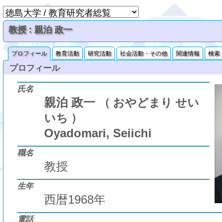
教授 : 親泊 政一
プロフィール
教育活動
研究活動
社会活動・その他
関連情報
検索
プロフィール
氏名
親泊 政一
（ おやどまり せい
いち ）
Oyadomari, Seiichi
職名
教授
生年
西暦1968年
電話