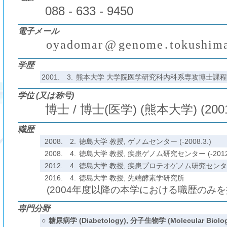
088 - 633 - 9450
電子メール
o
y
a
d
o
m
a
r
@
g
e
n
o
m
e
.
t
o
k
u
s
h
i
m
(
)
₍
₎
学歴
2001.
3.
熊本大学 大学院医学研究科内科系専攻博士課程
学位 (又は称号)
博士 / 博士(医学) (熊本大学) (200
職歴
2008.
2.
徳島大学 教授, ゲノムセンター (-2008.3.)
2008.
4.
徳島大学 教授, 疾患ゲノム研究センター (-2012.
2012.
4.
徳島大学 教授, 疾患プロテオゲノム研究センター (-
2016.
4.
徳島大学 教授, 先端酵素学研究所
(2004年度以降の本学における職歴のみ
専門分野
○
糖尿病学 (Diabetology), 分子生物学 (Molecular Biolo