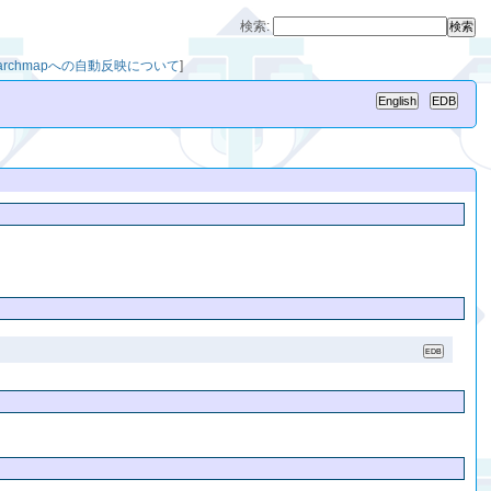
検索:
earchmapへの自動反映について
]