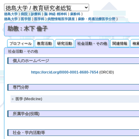
徳島大学
⟩
病院
⟩
診療科
⟩
脳·神経·精神科
⟩
麻酔科
⟩
徳島大学
⟩
医学部
⟩
医学科
⟩
病態情報医学講座
⟩
麻酔・疼痛治療医学分野
⟩
助教 : 木下 倫子
プロフィール
教育活動
研究活動
社会活動・その他
関連情報
検
社会活動・その他
個人のホームページ
https://orcid.org/0000-0001-8680-7654
(ORCID)
専門分野
○
医学 (Medicine)
所属学会(役職)
社会・学内活動等