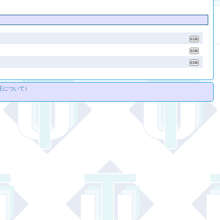
正について
）