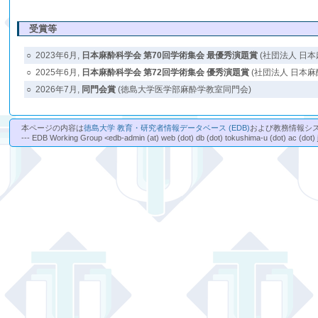
受賞等
○
2023年6月,
日本麻酔科学会 第70回学術集会 最優秀演題賞
(社団法人 日本
○
2025年6月,
日本麻酔科学会 第72回学術集会 優秀演題賞
(社団法人 日本麻
○
2026年7月,
同門会賞
(徳島大学医学部麻酔学教室同門会)
本ページの内容は
徳島大学 教育・研究者情報データベース (EDB)
および教務情報シ
--- EDB Working Group <edb-admin (at) web (dot) db (dot) tokushima-u (dot) ac (dot) 