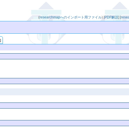
(
researchmapへのインポート用ファイル
)
[
PDF解説
]
[
res
索