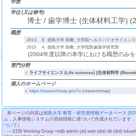
学歴
学位 (又は称号)
博士 / 歯学博士 (生体材料工学) (2
職歴
2013.
8.
徳島大学 助教, 大学院ヘルスバイオサイエンス研究部
2015.
4.
徳島大学 助教, 大学院医歯薬学研究部
(2004年度以降の本学における職歴のみ
専門分野
○
ライフサイエンス (Life sciences) [生体材料学 (Biomater
個人のホームページ
○
https://researchmap.jp/u7u
(researchmap)
本ページの内容は
徳島大学 教育・研究者情報データベース (ED
ム，人事情報システムの登録情報に基づいて作成されています．
ついて
）
--- EDB Working Group <edb-admin (at) web (dot) db (dot) tokushi