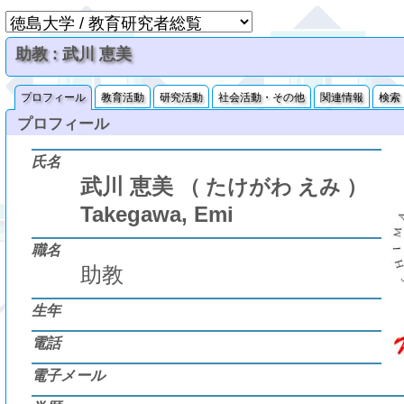
助教 : 武川 恵美
プロフィール
教育活動
研究活動
社会活動・その他
関連情報
検索
プロフィール
氏名
武川 恵美
（ たけがわ えみ ）
Takegawa, Emi
職名
助教
生年
電話
電子メール