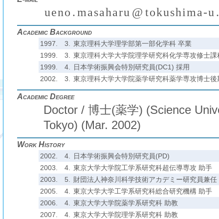
u
e
n
o
.
m
a
s
a
h
a
r
u
@
t
o
k
u
s
h
i
m
a
-
u
₍
₎
(
)
₍
Academic Background
1997.
3.
東京理科大学理学部第一部化学科 卒業
1999.
3.
東京理科大学大学院理学研究科化学専攻修士課
1999.
4.
日本学術振興会特別研究員(DC1) 採用
2002.
3.
東京理科大学大学院薬学研究科薬学専攻博士後
Academic Degree
Doctor / 博士(薬学) (Science Unive
Tokyo) (Mar. 2002)
Work History
2002.
4.
日本学術振興会特別研究員(PD)
2003.
4.
東京大学大学院工学系研究科超伝導専攻 助手
2003.
5.
財団法人神奈川科学技術アカデミー研究員兼任 至
2005.
4.
東京大学大学工学系研究科総合研究機構 助手
2006.
4.
東京大学大学院薬学系研究科 助教
2007.
4.
東京大学大学院理学系研究科 助教