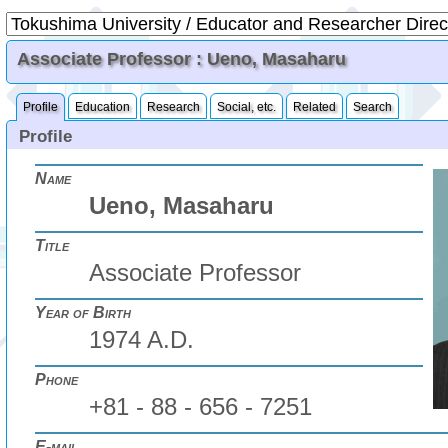
Associate Professor : Ueno, Masaharu
Profile
Education
Research
Social, etc.
Related
Search
Profile
Name
Ueno, Masaharu
Title
Associate Professor
Year of Birth
1974 A.D.
Phone
+81 - 88 - 656 - 7251
E-mail