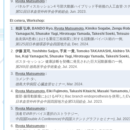
9.
Ryota Matsumoto
:
パネルディスカッション4 弓部大動脈ハイブリッド手術後の人工血管·ス
第51回日本血管外科学会学術総会,
Jun. 2023.
Et cetera, Workshop:
1.
相原 弘幸, BANDO Ryo,
Ryota Matsumoto
, Kimiko Sogabe, Zengu Rob
Yamaguchi, Shusuke Yagi, Hirotsugu Yamada, Takeshi Soeki, Tetsuzo W
血友病A患者における重症三枝病変に対する冠動脈バイパス術の一例,
第125回日本循環器学会四国地方会,
Dec. 2024.
2.
伊藤 直司, Yoshihito Saijyo, 手束 一貴, Tomoko TAKAHASHI, Akihiro TA
Ise, Koji Yamaguchi, Shusuke Yagi, Hirotsugu Yamada, Takeshi Soeki
ポスタ-セッション 健康診断を契機に発見された巨大冠動脈瘤の一例,
第269回 徳島医学会学術集会,
Jul. 2024.
3.
Ryota Matsumoto
:
コメンテ-タ-,
徳島大学病院 心臓血管セミナー,
Mar. 2024.
4.
Ryota Matsumoto
, Eiki Fujimoto, Takashi Kitaichi, Masaki Yamamoto
腹部·腸骨動脈瘤におけるAFXとIliac branch endoprosthesisを併用した
日本血管外科学会中国四国地方会第53回総会,
Jul. 2023.
5.
Ryota Matsumoto
:
演者 EVARデバイス選択のストラテジー,
中四国Double A Conference(中四国ステントグラフトセミナー),
Jul. 202
6.
Ryota Matsumoto
: