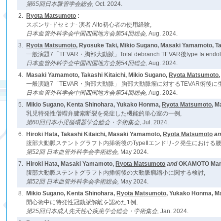
第65回日本脈管学会総会,
Oct. 2024.
2.
Ryota Matsumoto
:
スポンサ-ドセミナ- 演者 Alto初心者の使用経験,
日本血管外科学会中国四国地方会第54回総会,
Aug. 2024.
3.
Ryota Matsumoto
, Ryosuke Taki, Mikio Sugano, Masaki Yamamoto, Ta
一般演題7「TEVAR・胸部大動脈」Total debranch TEVAR後type 
日本血管外科学会中国四国地方会第54回総会,
Aug. 2024.
4.
Masaki Yamamoto, Takashi Kitaichi, Mikio Sugano,
Ryota Matsumoto
一般演題7「TEVAR・胸部大動脈」 胸部大動脈瘤に対するTEVAR術後
日本血管外科学会中国四国地方会第54回総会,
Aug. 2024.
5.
Mikio Sugano, Kenta Shinohara, Yukako Honma,
Ryota Matsumoto
, M
乳児特発性僧帽弁腱索断裂を発症した機能的単心室の一例,
第60回日本小児循環器学会総会・学術集会,
Jul. 2024.
6.
Hiroki Hata, Takashi Kitaichi, Masaki Yamamoto,
Ryota Matsumoto
a
腹部大動脈ステントグラフト内挿術後のTypeⅡエンドリ-ク発生における
第52回 日本血管外科学会学術総会,
May 2024.
7.
Hiroki Hata, Masaki Yamamoto,
Ryota Matsumoto
and
OKAMOTO Mari
腹部大動脈ステントグラフト内挿術後の大動脈瘤縮小に関する検討,
第52回 日本血管外科学会学術総会,
May 2024.
8.
Mikio Sugano, Kenta Shinohara,
Ryota Matsumoto
, Yukako Honma, M
開心術中に特発性冠動脈解離を認めた1例,
第25回日本成人先天性心疾患学会総会・学術集会,
Jan. 2024.