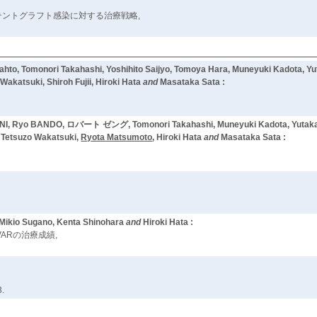
テントグラフト感染に対する治療戦略,
ahto, Tomonori Takahashi, Yoshihito Saijyo, Tomoya Hara, Muneyuki Kadota, Yu
akatsuki, Shiroh Fujii, Hiroki Hata
and
Masataka Sata :
NI, Ryo BANDO, ロバート ゼング, Tomonori Takahashi, Muneyuki Kadota, Yutaka K
, Tetsuzo Wakatsuki,
Ryota Matsumoto
, Hiroki Hata
and
Masataka Sata :
, Mikio Sugano, Kenta Shinohara
and
Hiroki Hata :
EVARの治療成績,
3.