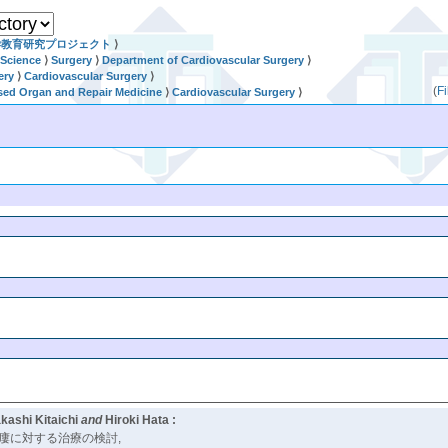
学教育研究プロジェクト
⟩
 Science
⟩
Surgery
⟩
Department of Cardiovascular Surgery
⟩
ery
⟩
Cardiovascular Surgery
⟩
(
F
sed Organ and Repair Medicine
⟩
Cardiovascular Surgery
⟩
akashi Kitaichi
and
Hiroki Hata :
道瘻に対する治療の検討,