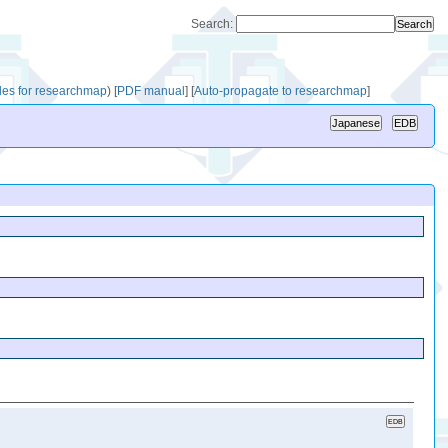
Search:
iles for researchmap
)
[
PDF manual
]
[
Auto-propagate to researchmap
]