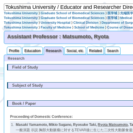
Tokushima University
⟩
Graduate School of Biomedical Sciences
⟩
医学域
⟩
先端医
Tokushima University
⟩
Graduate School of Biomedical Sciences
⟩
医学域
⟩
Medical
Tokushima University
⟩
University Hospital
⟩
Clinical Division
⟩
Department of Surg
Tokushima University
⟩
Faculty of Medicine
⟩
School of Medicine
⟩
Course of Disea
Assistant Professor : Matsumoto, Ryota
Profile
Education
Research
Social, etc.
Related
Search
Research
Field of Study
Subject of Study
Book / Paper
Proceeding of Domestic Conference:
1.
Masaki Yamamoto, Mikio Sugano, Ryosuke Taki,
Ryota Matsumoto
, T
一般演題 示説 胸部大動脈瘤に対するTEVAR後に生じた二次性大動脈食