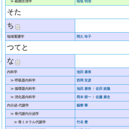
≫ 細胞生理学
稲垣 明浩
そ
た
ち
地域看護学
岡久 玲子
つ
て
と
な
内科学
池田 康将
≫ 呼吸器内科学
西岡 安彦
≫ 循環器内科学
池田 康将
/
佐田 政隆
≫ 消化器内科学
岡本 耕一
/
佐藤 康史
内分泌·代謝学
𦚰野 修
≫ 骨代謝内分泌学
≫ 骨ミネラル代謝学
竹谷 豊