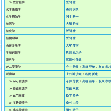
≫ 放射化学
阪間 稔
化学生物学
森田 明典
化学療法学
岡本 耕一
核医学
大塚 秀樹
核化学
阪間 稔
核物理学
阪間 稔
画像診断学
大塚 秀樹
学校保健学
奥田 紀久子
眼科学
三田村 佳典
がん看護学
今井 芳枝
/
髙橋 亜希
/
板東 孝
看護学
上白川 沙織
/
谷岡 哲也
≫ がん看護学
今井 芳枝
/
髙橋 亜希
/
板東 孝
≫ 基礎看護学
岩佐 幸恵
≫ 在宅看護
松下 恭子
≫ 症状管理学
桑村 由美
≫ 地域看護学
岡久 玲子