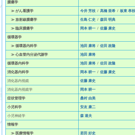
腫瘍学
≫ がん看護学
今井 芳枝
/
髙橋 亜希
/
板東 孝
≫ 放射線腫瘍学
生島 仁史
/
森田 明典
≫ 臨床腫瘍学
岡本 耕一
/
佐藤 康史
循環器学
≫ 循環器内科学
池田 康将
/
佐田 政隆
≫ 心血管内分泌代謝学
池田 康将
循環器内科学
池田 康将
/
佐田 政隆
消化器内科学
岡本 耕一
/
佐藤 康史
消化器内視鏡
佐藤 康史
消化器内視鏡学
岡本 耕一
症状管理学
桑村 由美
小児科学
安友 康二
小児神経学
森 達夫
情報学
≫ 医療情報学
若田 好史