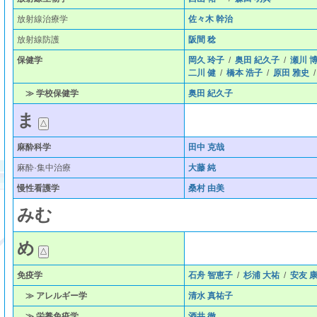
放射線治療学
佐々木 幹治
放射線防護
阪間 稔
保健学
岡久 玲子
/
奥田 紀久子
/
瀬川 
二川 健
/
橋本 浩子
/
原田 雅史
≫ 学校保健学
奥田 紀久子
ま
麻酔科学
田中 克哉
麻酔·集中治療
大藤 純
慢性看護学
桑村 由美
み
む
め
免疫学
石舟 智恵子
/
杉浦 大祐
/
安友 
≫ アレルギー学
清水 真祐子
≫ 栄養免疫学
酒井 徹