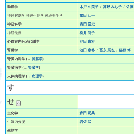
助産学
木戸 久美子
/
髙野 みち子
/
佐藤
神経解剖学 神経生物学 神経発生学
冨田 江一
神経科学
𠮷田 盛史
神経免疫
松井 尚子
心血管内分泌代謝学
池田 康将
腎臓学
池田 康将
/
冨永 辰也
/
𦚰野 修
腎臓内科学
(→
腎臓学
)
腎臓病学
(→
腎臓学
)
人体病理学
(→
病理学
)
す
せ
生化学
森田 明典
生殖内分泌
岩佐 武
生物学