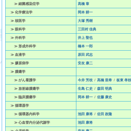
≫ 細菌感染症学
髙橋 章
≫ 化学療法学
岡本 耕一
≫ 核医学
大塚 秀樹
≫ 眼科学
三田村 佳典
≫ 外科学
井上 聖也
≫ 形成外科学
橋本 一郎
≫ 血液学
原田 武志
≫ 膠原病学
安友 康二
≫ 腫瘍学
≫ がん看護学
今井 芳枝
/
髙橋 亜希
/
板東 孝
≫ 放射線腫瘍学
生島 仁史
/
森田 明典
≫ 臨床腫瘍学
岡本 耕一
/
佐藤 康史
≫ 循環器学
≫ 循環器内科学
池田 康将
/
佐田 政隆
≫ 心血管内分泌代謝学
池田 康将