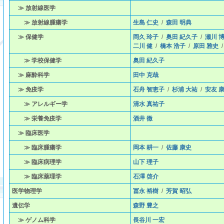
≫ 放射線医学
≫ 放射線腫瘍学
生島 仁史
/
森田 明典
≫ 保健学
岡久 玲子
/
奥田 紀久子
/
瀬川 
二川 健
/
橋本 浩子
/
原田 雅史
≫ 学校保健学
奥田 紀久子
≫ 麻酔科学
田中 克哉
≫ 免疫学
石舟 智恵子
/
杉浦 大祐
/
安友 
≫ アレルギー学
清水 真祐子
≫ 栄養免疫学
酒井 徹
≫ 臨床医学
≫ 臨床腫瘍学
岡本 耕一
/
佐藤 康史
≫ 臨床病理学
山下 理子
≫ 臨床薬理学
石澤 啓介
医学物理学
冨永 裕樹
/
芳賀 昭弘
遺伝学
森野 豊之
≫ ゲノム科学
長谷川 一宏