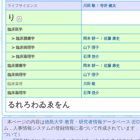
ライフサイエンス
川田 敬
/
寺井 健太
り
臨床医学
≫ 臨床腫瘍学
岡本 耕一
/
佐藤 康史
≫ 臨床病理学
山下 理子
≫ 臨床薬理学
石澤 啓介
臨床腫瘍学
岡本 耕一
/
佐藤 康史
臨床病理学
山下 理子
臨床薬理
川田 敬
臨床薬理学
石澤 啓介
る
れ
ろ
わ
ゐ
ゑ
を
ん
本ページの内容は
徳島大学 教育・研究者情報データベース (ED
ム，人事情報システムの登録情報に基づいて作成されています．
ついて
）