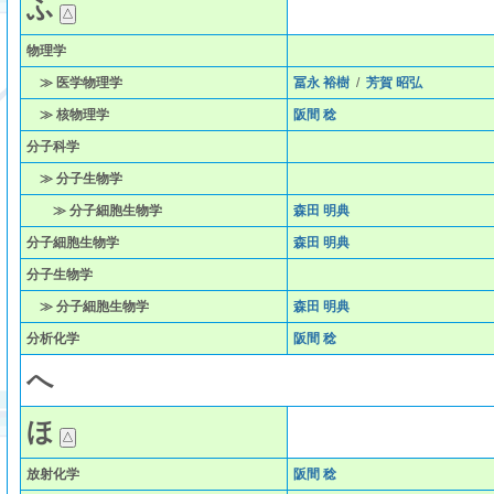
ふ
物理学
≫ 医学物理学
冨永 裕樹
/
芳賀 昭弘
≫ 核物理学
阪間 稔
分子科学
≫ 分子生物学
≫ 分子細胞生物学
森田 明典
分子細胞生物学
森田 明典
分子生物学
≫ 分子細胞生物学
森田 明典
分析化学
阪間 稔
へ
ほ
放射化学
阪間 稔