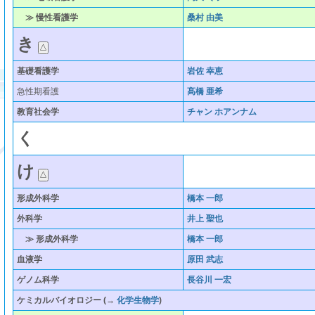
≫ 慢性看護学
桑村 由美
き
基礎看護学
岩佐 幸恵
急性期看護
髙橋 亜希
教育社会学
チャン ホアンナム
く
け
形成外科学
橋本 一郎
外科学
井上 聖也
≫ 形成外科学
橋本 一郎
血液学
原田 武志
ゲノム科学
長谷川 一宏
ケミカルバイオロジー
(→
化学生物学
)