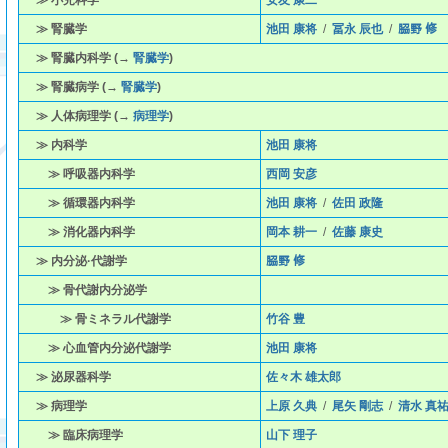
≫ 小児科学
安友 康二
≫ 腎臓学
池田 康将
/
冨永 辰也
/
𦚰野 修
≫ 腎臓内科学 (→
腎臓学
)
≫ 腎臓病学 (→
腎臓学
)
≫ 人体病理学 (→
病理学
)
≫ 内科学
池田 康将
≫ 呼吸器内科学
西岡 安彦
≫ 循環器内科学
池田 康将
/
佐田 政隆
≫ 消化器内科学
岡本 耕一
/
佐藤 康史
≫ 内分泌·代謝学
𦚰野 修
≫ 骨代謝内分泌学
≫ 骨ミネラル代謝学
竹谷 豊
≫ 心血管内分泌代謝学
池田 康将
≫ 泌尿器科学
佐々木 雄太郎
≫ 病理学
上原 久典
/
尾矢 剛志
/
清水 真
≫ 臨床病理学
山下 理子