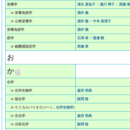
栄養学
清水 真祐子
/
瀬川 博子
/
髙橋 
≫ 栄養免疫学
酒井 徹
≫ 公衆栄養学
酒井 徹
/
中本 真理子
栄養免疫学
酒井 徹
疫学
石津 将
/
渡邊 毅
≫ 細菌感染症学
髙橋 章
お
か
化学
≫ 化学生物学
森田 明典
≫ 核化学
阪間 稔
≫ ケミカルバイオロジー (→
化学生物学
)
≫ 生化学
森田 明典
≫ 分析化学
阪間 稔