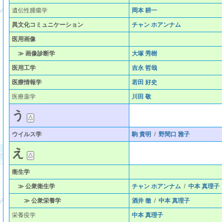
遺伝性腫瘍学
岡本 耕一
異文化コミュニケーション
チャン ホアンナム
医用画像
≫ 画像診断学
大塚 秀樹
医用工学
吉永 哲哉
医療情報学
若田 好史
医療薬学
川田 敬
う
ウイルス学
駒 貴明
/
野間口 雅子
え
衛生学
≫ 公衆衛生学
チャン ホアンナム
/
中本 真理子
≫ 公衆栄養学
酒井 徹
/
中本 真理子
栄養疫学
中本 真理子