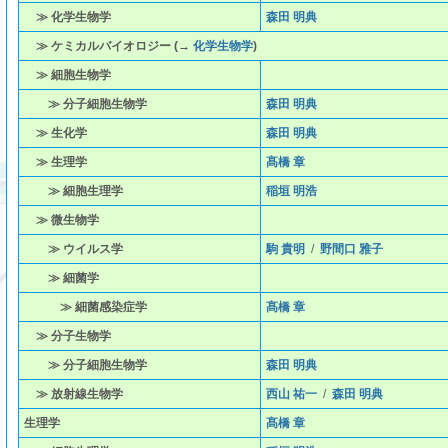
≫ 化学生物学
森田 明典
≫ ケミカルバイオロジー (→
化学生物学
)
≫ 細胞生物学
≫ 分子細胞生物学
森田 明典
≫ 生化学
森田 明典
≫ 生理学
髙橋 章
≫ 細胞生理学
稲垣 明浩
≫ 微生物学
≫ ウイルス学
駒 貴明
/
野間口 雅子
≫ 細菌学
≫ 細菌感染症学
髙橋 章
≫ 分子生物学
≫ 分子細胞生物学
森田 明典
≫ 放射線生物学
西山 祐一
/
森田 明典
生理学
髙橋 章