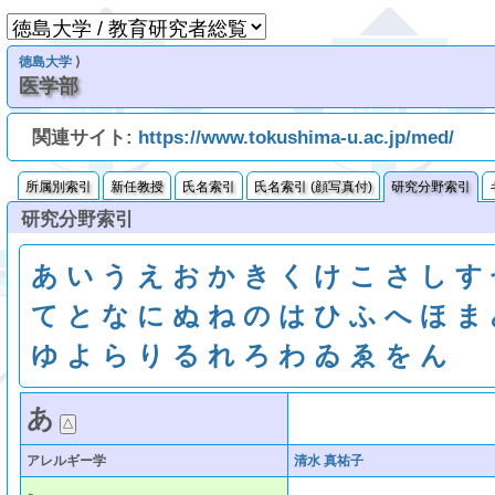
徳島大学
⟩
医学部
関連サイト:
https://www.tokushima-u.ac.jp/med/
所属別索引
新任教授
氏名索引
氏名索引 (顔写真付)
研究分野索引
研究分野索引
あ
い
う
え
お
か
き
く
け
こ
さ
し
す
て
と
な
に
ぬ
ね
の
は
ひ
ふ
へ
ほ
ま
ゆ
よ
ら
り
る
れ
ろ
わ
ゐ
ゑ
を
ん
あ
アレルギー学
清水 真祐子