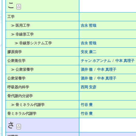
こ
工学
≫ 医用工学
吉永 哲哉
≫ 非線形工学
≫ 非線形システム工学
吉永 哲哉
膠原病学
安友 康二
公衆衛生学
チャン ホアンナム
/
中本 真理子
≫ 公衆栄養学
酒井 徹
/
中本 真理子
公衆栄養学
酒井 徹
/
中本 真理子
呼吸器内科学
西岡 安彦
骨代謝内分泌学
≫ 骨ミネラル代謝学
竹谷 豊
骨ミネラル代謝学
竹谷 豊
さ