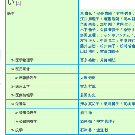
い
医学
東 貴弘
/
安倍 吉郎
/
有持 秀喜
江川 麻理子
/
遠藤 逸朗
/
岡本 
角田 奈美
/
加地 剛
/
片岡 佳子
木下 倫子
/
久保 亜貴子
/
桑野 
多田 恵曜
/
チャン ホアンナム
/
友竹 正人
/
中川 竜二
/
中瀧 理
藤井 志朗
/
松井 尚子
/
松浦 哲
山口 浩司
/
吉田 加奈子
≫ 医学物理学
冨永 裕樹
/
芳賀 昭弘
≫ 医用画像
≫ 画像診断学
大塚 秀樹
≫ 医用工学
吉永 哲哉
≫ 医療情報学
若田 好史
≫ 栄養学
清水 真祐子
/
瀬川 博子
/
髙橋 
≫ 栄養免疫学
酒井 徹
≫ 公衆栄養学
酒井 徹
/
中本 真理子
≫ 疫学
石津 将
/
渡邊 毅