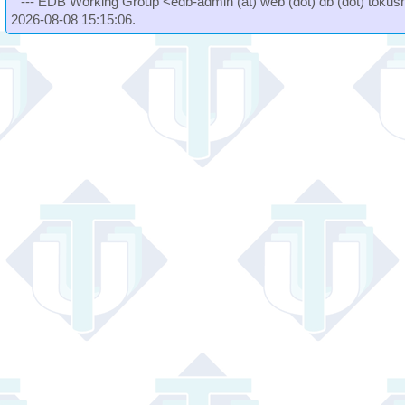
--- EDB Working Group <edb-admin (at) web (dot) db (dot) tokushi
2026-08-08 15:15:06.