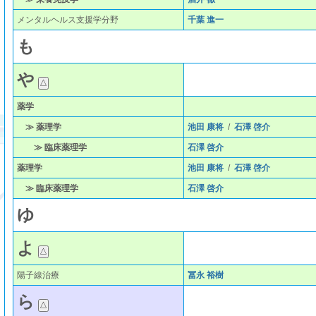
メンタルヘルス支援学分野
千葉 進一
も
や
薬学
≫ 薬理学
池田 康将
/
石澤 啓介
≫ 臨床薬理学
石澤 啓介
薬理学
池田 康将
/
石澤 啓介
≫ 臨床薬理学
石澤 啓介
ゆ
よ
陽子線治療
冨永 裕樹
ら