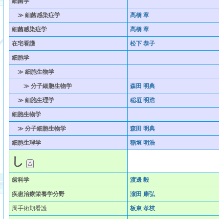
細菌学
≫ 細菌感染症学
髙橋 章
細菌感染症学
髙橋 章
在宅看護
松下 恭子
細胞学
≫ 細胞生物学
≫ 分子細胞生物学
森田 明典
≫ 細胞生理学
稲垣 明浩
細胞生物学
≫ 分子細胞生物学
森田 明典
細胞生理学
稲垣 明浩
し
歯科学
渡邊 毅
疾患治療栄養学分野
濵田 康弘
周手術期看護
板東 孝枝