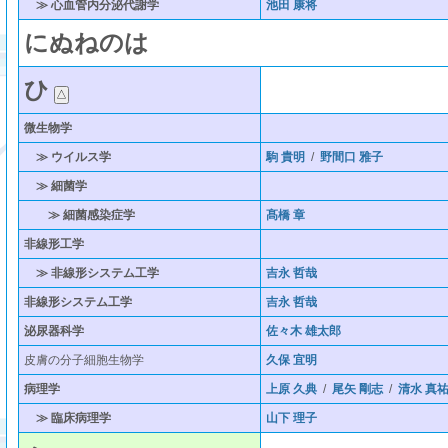
≫ 心血管内分泌代謝学
池田 康将
に
ぬ
ね
の
は
ひ
微生物学
≫ ウイルス学
駒 貴明
/
野間口 雅子
≫ 細菌学
≫ 細菌感染症学
髙橋 章
非線形工学
≫ 非線形システム工学
吉永 哲哉
非線形システム工学
吉永 哲哉
泌尿器科学
佐々木 雄太郎
皮膚の分子細胞生物学
久保 宜明
病理学
上原 久典
/
尾矢 剛志
/
清水 真
≫ 臨床病理学
山下 理子