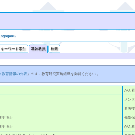
kangogaku/
キーワード索引
基幹教員
検索
学 教育情報の公表
」の４．教育研究実施組織を御覧ください，
がん
メン
看護
保健学博士
先端保
保健学博士
がん看