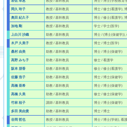
岩佐 幸恵
教授 / 基幹教員
博士 / 博士(学校教育学), 
岡久 玲子
教授 / 基幹教員
博士 / 修士(看護学),
奥田 紀久子
教授 / 基幹教員
博士 / 修士(看護学), 
加地 剛
教授 / 基幹教員
学士 / 学士(医学)
上白川 沙織
助教 / 基幹教員
博士 / (博士(保健学)),
木戸 久美子
教授 / 基幹教員
博士 / 博士(医学)
桑村 由美
助教 / 基幹教員
博士 / 博士(保健学)
髙野 みち子
助教 / 基幹教員
修士 / 看護学
阪本 朋香
助教 / 基幹教員
修士 / 修士(看護学)
佐藤 浩子
助教 / 基幹教員
博士 / 博士(保健学)
髙橋 亜希
助教 / 基幹教員
博士 / 博士(保健学)
髙橋 久美
助教 / 基幹教員
修士 / 修士(保健学)
竹林 桂子
講師 / 基幹教員
博士 / 博士(保健学)
多田 美由貴
助教 / 基幹教員
博士 / 博士
谷岡 哲也
教授 / 基幹教員
博士 / 博士(学術), 