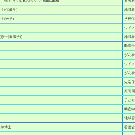
修士(学術), Bachelor of Education
看護教
 博士(保健学)
地域
博士(医学)
学校保
ウイ
 (修士(看護学))
地域
助産
がん
ウイ
がん
先端保
療養
子ど
助産
地域
看護学博士
看護管