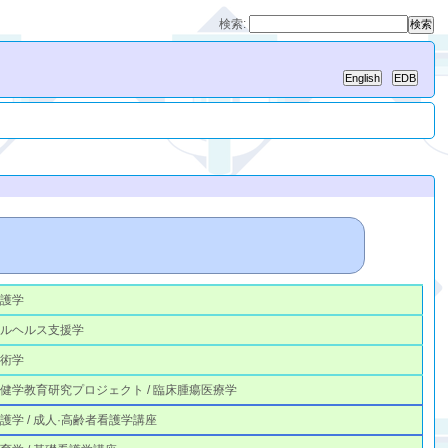
検索:
看護学
タルヘルス支援学
技術学
健学教育研究プロジェクト / 臨床腫瘍医療学
護学 / 成人·高齢者看護学講座