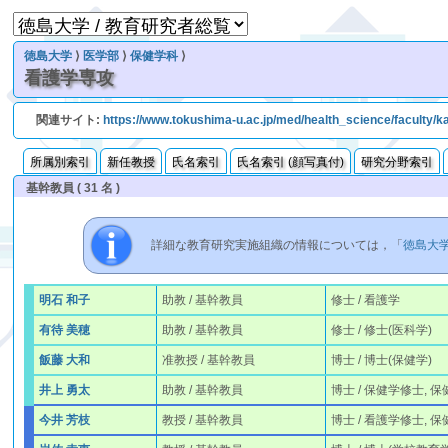
徳島大学
⟩
医学部
⟩
保健学科
⟩
看護学専攻
関連サイト:
https://www.tokushima-u.ac.jp/med/health_science/faculty/
所属別索引
新任教授
氏名索引
氏名索引 (顔写真付)
研究分野索引
基幹教員 ( 31 名 )
詳細な教育研究実施組織の情報については，「
徳島大
明石 和子
助教 / 基幹教員
修士 / 看護学
有待 美穂
助教 / 基幹教員
修士 / 修士(医科学)
飯藤 大和
准教授 / 基幹教員
博士 / 博士(保健学)
井上 勇太
助教 / 基幹教員
博士 / 保健学修士, 
今井 芳枝
教授 / 基幹教員
博士 / 看護学修士, 