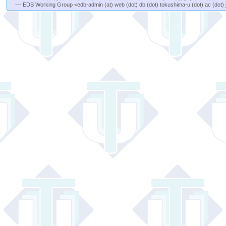
--- EDB Working Group <edb-admin (at) web (dot) db (dot) tokushima-u (dot) ac (dot) 