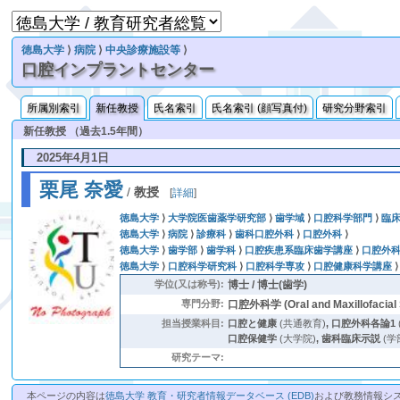
徳島大学
⟩
病院
⟩
中央診療施設等
⟩
口腔インプラントセンター
所属別索引
新任教授
氏名索引
氏名索引 (顔写真付)
研究分野索引
新任教授 （過去1.5年間）
2025年4月1日
栗尾 奈愛
/
教授
[
詳細
]
徳島大学
⟩
大学院医歯薬学研究部
⟩
歯学域
⟩
口腔科学部門
⟩
臨
徳島大学
⟩
病院
⟩
診療科
⟩
歯科口腔外科
⟩
口腔外科
⟩
徳島大学
⟩
歯学部
⟩
歯学科
⟩
口腔疾患系臨床歯学講座
⟩
口腔外
徳島大学
⟩
口腔科学研究科
⟩
口腔科学専攻
⟩
口腔健康科学講座
学位(又は称号):
博士 / 博士(歯学)
専門分野:
口腔外科学 (Oral and Maxillofacial 
担当授業科目:
口腔と健康
(共通教育)
,
口腔外科各論1
口腔保健学
(大学院)
,
歯科臨床示説
(学
研究テーマ:
本ページの内容は
徳島大学 教育・研究者情報データベース (EDB)
および教務情報シ