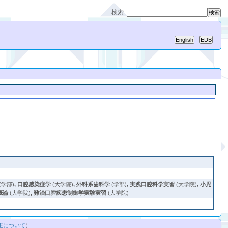
検索:
(学部)
,
口腔感染症学
(大学院)
,
外科系歯科学
(学部)
,
実践口腔科学実習
(大学院)
,
小児
概論
(大学院)
,
難治口腔疾患制御学実験実習
(大学院)
正について
）