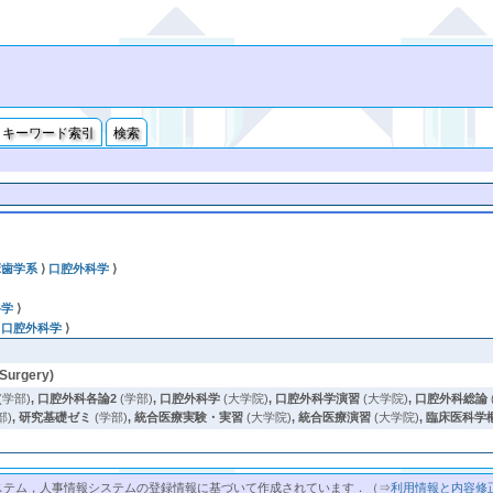
キーワード索引
検索
床歯学系
⟩
口腔外科学
⟩
科学
⟩
⟩
口腔外科学
⟩
Surgery)
(学部)
,
口腔外科各論2
(学部)
,
口腔外科学
(大学院)
,
口腔外科学演習
(大学院)
,
口腔外科総論
部)
,
研究基礎ゼミ
(学部)
,
統合医療実験・実習
(大学院)
,
統合医療演習
(大学院)
,
臨床医科学
ステム，人事情報システムの登録情報に基づいて作成されています．（⇒
利用情報と内容修