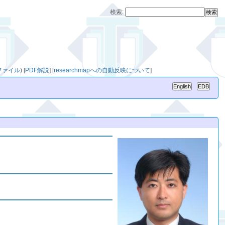
検索:
用ファイル
)
[
PDF解説
]
[
researchmapへの自動反映について
]