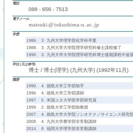
電話
088 - 656 - 7513
電子メール
m
a
t
s
u
k
i
@
t
o
k
u
s
h
i
m
a
-
u
.
a
c
.
j
p
(
)
₍
₎
₍
₎
学歴
1986.
3.
九州大学理学部化学科卒業
1988.
3.
九州大学大学院理学研究科修士課程修了
1990.
3.
九州大学大学院理学研究科博士後期課程中途
学位 (又は称号)
博士 / 博士(理学) (九州大学) (1992年11月)
職歴
1990.
4.
徳島大学工学部助手
1996.
4.
徳島大学工学部講師
1997.
5.
米国ユタ大学医学部研究員
1999.
2.
徳島大学工学部助教授
2007.
4.
徳島大学大学院ソシオテクノサイエンス研究
2008.
4.
九州大学農学部非常勤講師
2014.
8.
福岡大学理学部非常勤講師