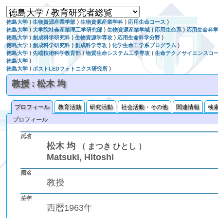
徳島大学
⟩
生物資源産業学部
⟩
生物資源産業学科
⟩
応用生命コース
⟩
徳島大学
⟩
大学院社会産業理工学研究部
⟩
生物資源産業学域
⟩
応用生命系
⟩
応用生命科
徳島大学
⟩
創成科学研究科
⟩
生物資源学専攻
⟩
応用生命科学分野
⟩
徳島大学
⟩
創成科学研究科
⟩
創成科学専攻
⟩
化学生命工学系プログラム
⟩
徳島大学
⟩
先端技術科学教育部
⟩
物質生命システム工学専攻
⟩
生命テクノサイエンスコ
徳島大学
⟩
徳島大学
⟩
ポストLEDフォトニクス研究所
⟩
教授 : 松木 均
プロフィール
教育活動
研究活動
社会活動・その他
関連情報
検
プロフィール
氏名
松木 均
（ まつき ひとし ）
Matsuki, Hitoshi
職名
教授
生年
西暦1963年