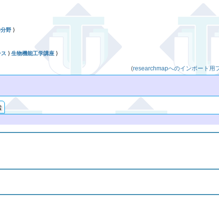
学分野
⟩
ース
⟩
生物機能工学講座
⟩
(
researchmapへのインポート
索