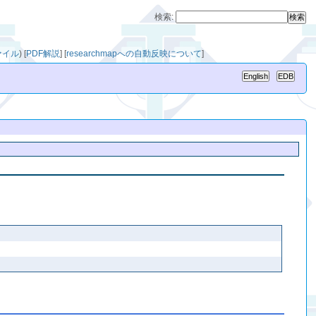
検索:
ァイル
)
[
PDF解説
]
[
researchmapへの自動反映について
]