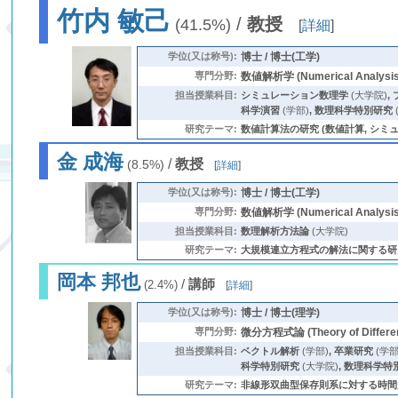
竹内 敏己
/
教授
(41.5%)
[
詳細
]
学位(又は称号):
博士 / 博士(工学)
専門分野:
数値解析学 (Numerical Analysis
担当授業科目:
シミュレーション数理学
(大学院)
,
科学演習
(学部)
,
数理科学特別研究
研究テーマ:
数値計算法の研究 (数値計算, シミュレーシ
金 成海
/
教授
(8.5%)
[
詳細
]
学位(又は称号):
博士 / 博士(工学)
専門分野:
数値解析学 (Numerical Analysis
担当授業科目:
数理解析方法論
(大学院)
研究テーマ:
大規模連立方程式の解法に関する研究
岡本 邦也
/
講師
(2.4%)
[
詳細
]
学位(又は称号):
博士 / 博士(理学)
専門分野:
微分方程式論 (Theory of Different
担当授業科目:
ベクトル解析
(学部)
,
卒業研究
(学部
科学特別研究
(大学院)
,
数理科学特
研究テーマ:
非線形双曲型保存則系に対する時間大域