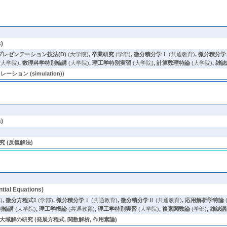
)
プレゼンテーション技法(D)
(大学院)
,
卒業研究
(学部)
,
微分積分学Ⅰ
(共通教育)
,
微分積分学
(大学院)
,
数理科学特別輪講
(大学院)
,
理工学特別実習
(大学院)
,
計算数理特論
(大学院)
,
雑誌
ョン (simulation))
)
 (反復解法)
ial Equations)
)
,
微分方程式1
(学部)
,
微分積分学Ⅰ
(共通教育)
,
微分積分学Ⅱ
(共通教育)
,
応用解析学特論
別輪講
(大学院)
,
理工学概論
(共通教育)
,
理工学特別実習
(大学院)
,
複素関数論
(学部)
,
雑誌講
解の研究 (発展方程式, 関数解析, 作用素論)