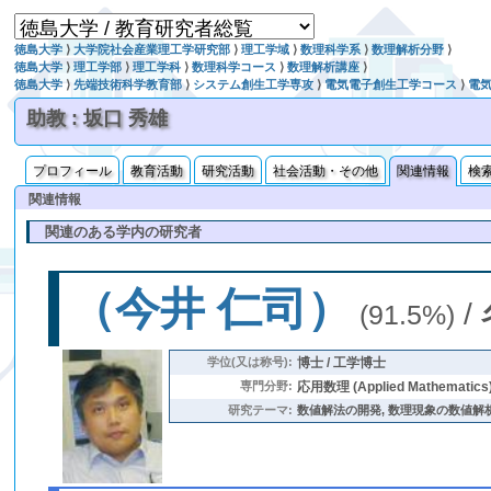
徳島大学
⟩
大学院社会産業理工学研究部
⟩
理工学域
⟩
数理科学系
⟩
数理解析分野
⟩
徳島大学
⟩
理工学部
⟩
理工学科
⟩
数理科学コース
⟩
数理解析講座
⟩
徳島大学
⟩
先端技術科学教育部
⟩
システム創生工学専攻
⟩
電気電子創生工学コース
⟩
電
助教 : 坂口 秀雄
プロフィール
教育活動
研究活動
社会活動・その他
関連情報
検
関連情報
関連のある学内の研究者
（今井 仁司）
/
(91.5%)
学位(又は称号):
博士 / 工学博士
専門分野:
応用数理 (Applied Mathematics
研究テーマ:
数値解法の開発, 数理現象の数値解析 (数値