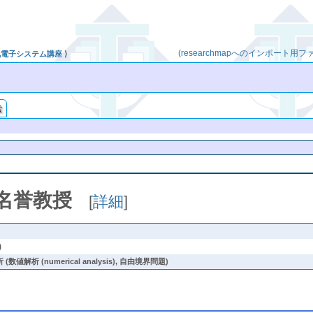
(
researchmapへのインポート用フ
気電子システム講座
⟩
索
名誉教授
[
詳細
]
)
解析 (numerical analysis), 自由境界問題)