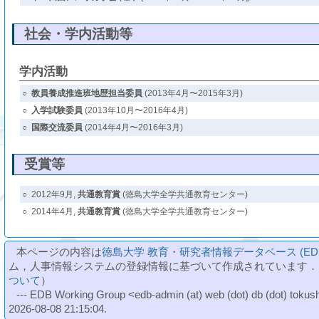
社会・学内活動等
学内活動
○
教員養成推進班地歴担当委員
(2013年4月〜2015年3月)
○
入学試験委員
(2013年10月〜2016年4月)
○
国際交流委員
(2014年4月〜2016年3月)
受賞等
○
2012年9月,
共通教育賞
(徳島大学全学共通教育センター)
○
2014年4月,
共通教育賞
(徳島大学全学共通教育センター)
本ページの内容は
徳島大学 教育・研究者情報データベース (ED
ム，人事情報システムの登録情報に基づいて作成されています．
ついて
）
--- EDB Working Group <edb-admin (at) web (dot) db (dot) tokushi
2026-08-08 21:15:04.