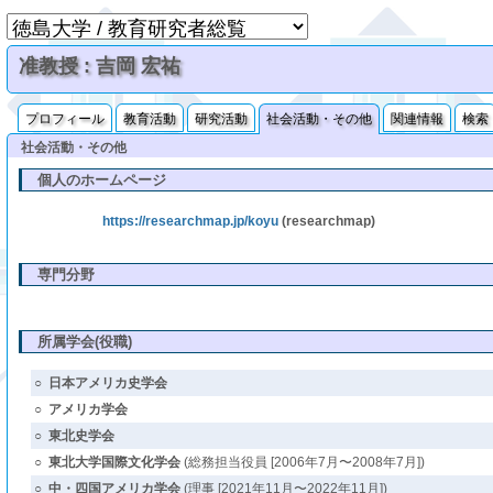
准教授 : 吉岡 宏祐
プロフィール
教育活動
研究活動
社会活動・その他
関連情報
検索
社会活動・その他
個人のホームページ
https://researchmap.jp/koyu
(researchmap)
専門分野
所属学会(役職)
○
日本アメリカ史学会
○
アメリカ学会
○
東北史学会
○
東北大学国際文化学会
(総務担当役員 [2006年7月〜2008年7月])
○
中・四国アメリカ学会
(理事 [2021年11月〜2022年11月])