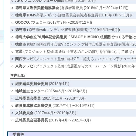
○
ARK アニマルレフュージ関西
(理事 [2018年5月])
○
徳島県立近代美術館協議会
(有識者審査員 [2018年1月〜2024年12月])
○
徳島県
(DMV外装デザイン評価委員会有識者審査員 [2018年7月〜11月])
○
GOCCO.
(フェロー [2017年3月〜2018年12月])
○
徳島市
(徳島市webコンテンツ審査員(有識者) [2019年5月〜6月])
○
徳島大学創立70周年記念美術展「SPACE HIMONO 成層圏でつくる干物は
○
徳島市
(徳島市阿波踊り会館VRコンテンツ制作会社選定審査員(有識者) [201
○
電通
(プロジェクト監修:電通報 手書きのこいのぼりを宇宙にむけて飛ばす [2
○
関西テレビ
(プロジェクト監修: 自社CF 「超えろ」ハチエモン宇チュー大作戦 
○
東海テレビ
(プロジェクト監修: 成層圏からのスーパームーン撮影 [2016年7
学内活動
○
紀要編集委員会委員
(2015年4月)
○
地域創生センター
(2015年5月〜2016年3月)
○
広報委員会委員
(2015年11月〜2018年3月)
○
教員養成推進派班委員
(2017年4月〜2019年3月)
○
入試委員会
(2017年4月〜2019年3月)
○
広報委員会副委員長
(2019年4月〜2021年3月)
受賞等