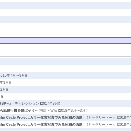
15年7月〜9月])
年3月])
月])
])
検SP∼』
(ディレクション [2017年9月])
から紙飛行機を飛ばそう∼
(設計・実演 [2018年3月〜3月])
Cycle Project:カラー化古写真でみる昭和の徳島」
(ギャラリートーク [2018年4
Cycle Project:カラー化古写真でみる昭和の徳島」
(ギャラリートーク [2018年6