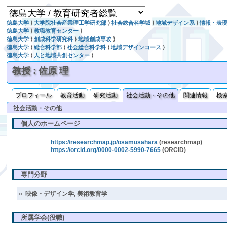
徳島大学
⟩
大学院社会産業理工学研究部
⟩
社会総合科学域
⟩
地域デザイン系
⟩
情報・表
徳島大学
⟩
教職教育センター
⟩
徳島大学
⟩
創成科学研究科
⟩
地域創成専攻
⟩
徳島大学
⟩
総合科学部
⟩
社会総合科学科
⟩
地域デザインコース
⟩
徳島大学
⟩
人と地域共創センター
⟩
教授 : 佐原 理
プロフィール
教育活動
研究活動
社会活動・その他
関連情報
検
社会活動・その他
個人のホームページ
https://researchmap.jp/osamusahara
(researchmap)
https://orcid.org/0000-0002-5990-7665
(ORCID)
専門分野
○
映像・デザイン学, 美術教育学
所属学会(役職)