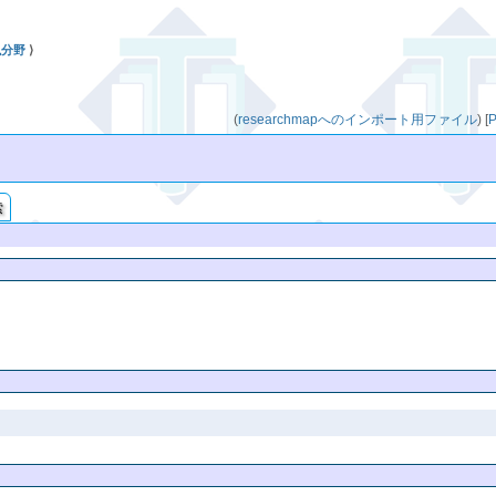
現分野
⟩
(
researchmapへのインポート用ファイル
)
[
索