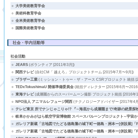
○
大学美術教育学会
○
美術科教育学会
○
全米美術教育学会
○
国際美術教育学会
社会・学内活動等
社会活動
○
JEARS
(ボランティア [2011年3月])
○
関西テレビ
(自社CM「 越えろ」プロジェクトチーム [2015年7月〜9月])
○
ブラザー工業
(ミッション・トゥー・ザ・アース CSRプロジェクト 統括 [20
○
TEDxTokushimaU 開催準備委員会
(統括ディレクター [2015年6月〜2016
○
東海テレビ
(成層圏からのスーパームーン撮影 プロジェクト統括 [2016年12
○
NPO法人 アニマルレフュージ関西
(テクノロジーアドバイザー [2017年4月
○
テレビ東京 所でナンじゃこりゃ!? 『∼海底から成層圏まで!奇跡の絶景探
○
岐阜かかみがはら航空宇宙博物館 スペースバルーンプロジェクト∼宇宙
○
ガレリア新蔵「古地図でたどる徳島藩の城下町ー徳島・洲本ー[併設展]「Film 
○
ガレリア新蔵「古地図でたどる徳島藩の城下町ー徳島・洲本ー[併設展]「Film 