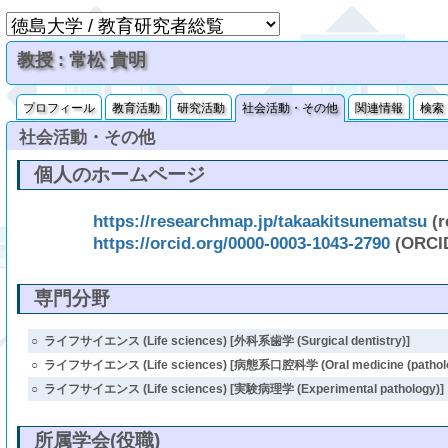
教授 : 常松 貴明
プロフィール
教育活動
研究活動
社会活動・その他
関連情報
検索
社会活動・その他
個人のホームページ
https://researchmap.jp/takaakitsunematsu
(r
https://orcid.org/0000-0003-1043-2790
(ORCI
専門分野
○
ライフサイエンス (Life sciences) [外科系歯学 (Surgical dentistry)]
○
ライフサイエンス (Life sciences) [病態系口腔科学 (Oral medicine (patholo
○
ライフサイエンス (Life sciences) [実験病理学 (Experimental pathology)]
所属学会(役職)