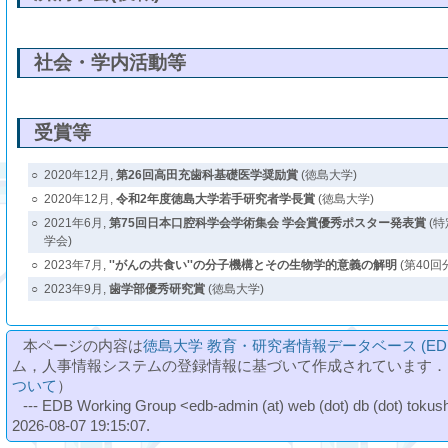
社会・学内活動等
受賞等
○
2020年12月,
第26回高田充歯科基礎医学奨励賞
(徳島大学)
○
2020年12月,
令和2年度徳島大学若手研究者学長賞
(徳島大学)
○
2021年6月,
第75回日本口腔科学会学術集会 学会賞優秀ポスター発表賞
(特
学会)
○
2023年7月,
''がんの共食い''の分子機構とその生物学的意義の解明
(第40回
○
2023年9月,
歯学部優秀研究賞
(徳島大学)
本ページの内容は
徳島大学 教育・研究者情報データベース (ED
ム，人事情報システムの登録情報に基づいて作成されています．
ついて
）
--- EDB Working Group <edb-admin (at) web (dot) db (dot) tokushi
2026-08-07 19:15:07.