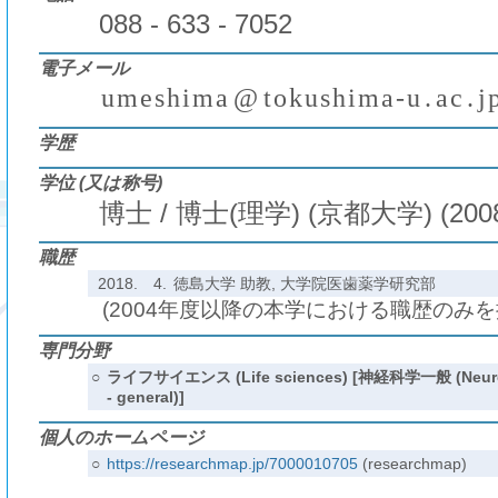
088 - 633 - 7052
電子メール
u
m
e
s
h
i
m
a
@
t
o
k
u
s
h
i
m
a
-
u
.
a
c
.
j
(
)
₍
₎
₍
₎
学歴
学位 (又は称号)
博士 / 博士(理学) (京都大学) (200
職歴
2018.
4.
徳島大学 助教, 大学院医歯薬学研究部
(2004年度以降の本学における職歴のみ
専門分野
○
ライフサイエンス (Life sciences) [神経科学一般 (Neuro
- general)]
個人のホームページ
○
https://researchmap.jp/7000010705
(researchmap)