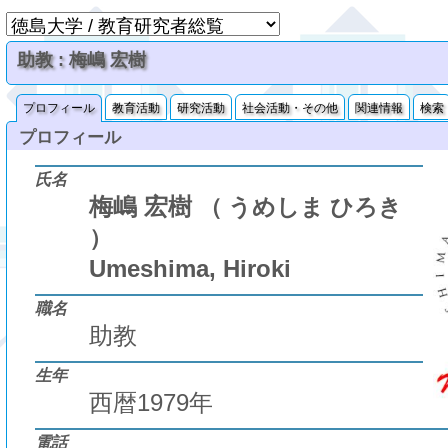
助教 : 梅嶋 宏樹
プロフィール
教育活動
研究活動
社会活動・その他
関連情報
検索
プロフィール
氏名
梅嶋 宏樹
（ うめしま ひろき
）
Umeshima, Hiroki
職名
助教
生年
西暦1979年
電話