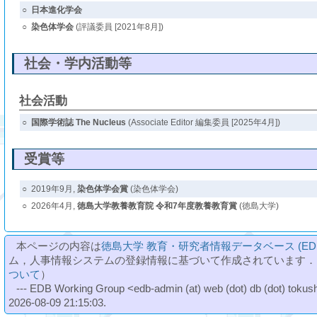
○
日本進化学会
○
染色体学会
(評議委員 [2021年8月])
社会・学内活動等
社会活動
○
国際学術誌 The Nucleus
(Associate Editor 編集委員 [2025年4月])
受賞等
○
2019年9月,
染色体学会賞
(染色体学会)
○
2026年4月,
徳島大学教養教育院 令和7年度教養教育賞
(徳島大学)
本ページの内容は
徳島大学 教育・研究者情報データベース (ED
ム，人事情報システムの登録情報に基づいて作成されています．
ついて
）
--- EDB Working Group <edb-admin (at) web (dot) db (dot) tokushi
2026-08-09 21:15:03.