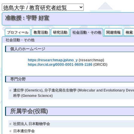
准教授 : 宇野 好宣
プロフィール
教育活動
研究活動
社会活動・その他
関連情報
検索
社会活動・その他
個人のホームページ
https://researchmap.jp/uno_y
(researchmap)
https://orcid.org/0000-0001-9609-1186
(ORCID)
専門分野
○
遺伝学 (Genetics), 分子進化発生生物学 (Molecular and Evolutionary Devel
科学 (Genome Science)
所属学会(役職)
○
社団法人 日本動物学会
○
日本遺伝学会