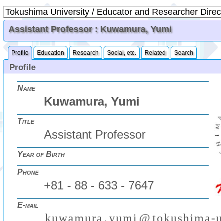
Assistant Professor : Kuwamura, Yumi
Profile
Education
Research
Social, etc.
Related
Search
Profile
Name
Kuwamura, Yumi
Title
Assistant Professor
Year of Birth
Phone
+81 - 88 - 633 - 7647
E-mail
k
u
w
a
m
u
r
a
.
y
u
m
i
@
t
o
k
u
s
h
i
m
a
-
₍
₎
(
)