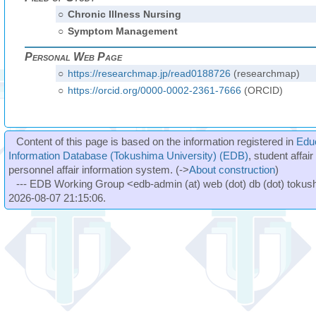
○
Chronic Illness Nursing
○
Symptom Management
Personal Web Page
○
https://researchmap.jp/read0188726
(researchmap)
○
https://orcid.org/0000-0002-2361-7666
(ORCID)
Content of this page is based on the information registered in
Edu
Information Database (Tokushima University) (EDB)
, student affai
personnel affair information system. (->
About construction
)
--- EDB Working Group <edb-admin (at) web (dot) db (dot) tokushi
2026-08-07 21:15:06.