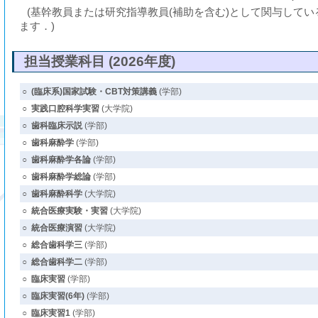
(基幹教員または研究指導教員(補助を含む)として関与して
ます．)
担当授業科目 (2026年度)
○
(臨床系)国家試験・CBT対策講義
(学部)
○
実践口腔科学実習
(大学院)
○
歯科臨床示説
(学部)
○
歯科麻酔学
(学部)
○
歯科麻酔学各論
(学部)
○
歯科麻酔学総論
(学部)
○
歯科麻酔科学
(大学院)
○
統合医療実験・実習
(大学院)
○
統合医療演習
(大学院)
○
総合歯科学三
(学部)
○
総合歯科学二
(学部)
○
臨床実習
(学部)
○
臨床実習(6年)
(学部)
○
臨床実習1
(学部)