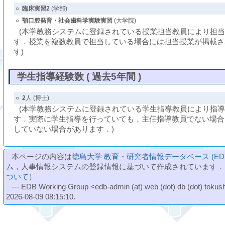
○
臨床実習2
(学部)
○
顎口腔発育・社会歯科学実験実習
(大学院)
(本学教務システムに登録されている授業担当教員により担
す．授業を複数教員で担当している場合には担当授業が掲載さ
す)
学生指導経験数 ( 過去5年間 )
○
2
人 (博士)
(本学教務システムに登録されている学生指導教員により指
す．実際に学生指導を行っていても，主任指導教員でない場合
していない場合があります．)
本ページの内容は
徳島大学 教育・研究者情報データベース (ED
ム，人事情報システムの登録情報に基づいて作成されています．
ついて
）
--- EDB Working Group <edb-admin (at) web (dot) db (dot) tokushi
2026-08-09 08:15:10.