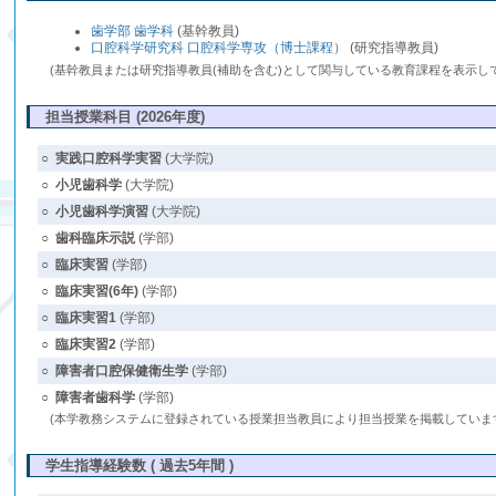
歯学部 歯学科
(基幹教員)
口腔科学研究科 口腔科学専攻（博士課程）
(研究指導教員)
(基幹教員または研究指導教員(補助を含む)として関与している教育課程を表示し
担当授業科目 (2026年度)
○
実践口腔科学実習
(大学院)
○
小児歯科学
(大学院)
○
小児歯科学演習
(大学院)
○
歯科臨床示説
(学部)
○
臨床実習
(学部)
○
臨床実習(6年)
(学部)
○
臨床実習1
(学部)
○
臨床実習2
(学部)
○
障害者口腔保健衛生学
(学部)
○
障害者歯科学
(学部)
(本学教務システムに登録されている授業担当教員により担当授業を掲載していま
学生指導経験数 ( 過去5年間 )