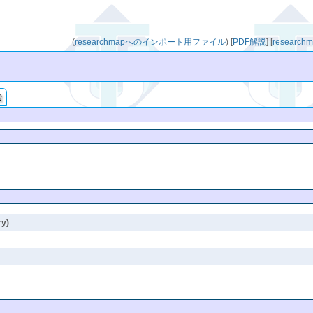
(
researchmapへのインポート用ファイル
)
[
PDF解説
]
[
resear
索
ry)