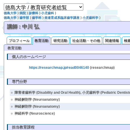
徳島大学
⟩
病院
⟩
診療科
⟩
小児歯科
⟩
徳島大学
⟩
歯学部
⟩
歯学科
⟩
発達育成系臨床歯学講座
⟩
小児歯科学
⟩
講師 : 中川 弘
プロフィール
教育活動
研究活動
社会活動・その他
関連情報
検
教育活動
個人のホームページ
https://researchmap.jp/read0046140
(researchmap)
専門分野
○
障害者歯科学 (Disability and Oral Health), 小児歯科学 (Pediatric Dentist
○
神経解剖学 (Neuroanatomy)
○
神経解剖学 (Neuroanatomy)
○
神経科学 (Neuroscience)
担当教育課程