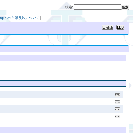
検索:
chmapへの自動反映について
]