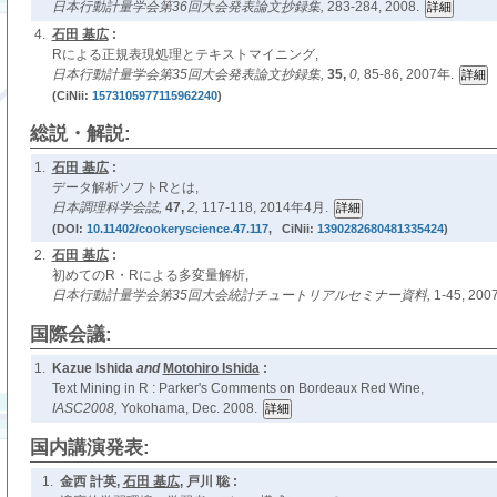
日本行動計量学会第36回大会発表論文抄録集,
283-284, 2008.
4.
石田 基広
:
Rによる正規表現処理とテキストマイニング,
日本行動計量学会第35回大会発表論文抄録集,
35,
0,
85-86, 2007年.
(CiNii:
1573105977115962240
)
総説・解説:
1.
石田 基広
:
データ解析ソフトRとは,
日本調理科学会誌,
47,
2,
117-118, 2014年4月.
(DOI:
10.11402/cookeryscience.47.117
, CiNii:
1390282680481335424
)
2.
石田 基広
:
初めてのR・Rによる多変量解析,
日本行動計量学会第35回大会統計チュートリアルセミナー資料,
1-45, 20
国際会議:
1.
Kazue Ishida
and
Motohiro Ishida
:
Text Mining in R : Parker's Comments on Bordeaux Red Wine,
IASC2008,
Yokohama, Dec. 2008.
国内講演発表:
1.
金西 計英,
石田 基広
, 戸川 聡 :