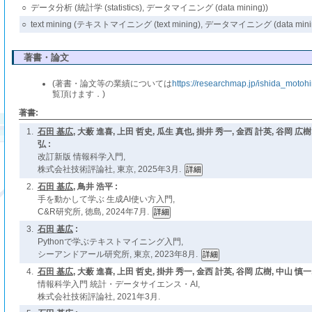
○
データ分析 (統計学 (statistics), データマイニング (data mining))
○
text mining (テキストマイニング (text mining), データマイニング (data mining)
著書・論文
(著書・論文等の業績については
https://researchmap.jp/ishida_motohi
覧頂けます．)
著書:
1.
石田 基広
, 大薮 進喜, 上田 哲史, 瓜生 真也, 掛井 秀一, 金西 計英, 谷岡 広樹
弘 :
改訂新版 情報科学入門,
株式会社技術評論社, 東京, 2025年3月.
2.
石田 基広
, 鳥井 浩平 :
手を動かして学ぶ 生成AI使い方入門,
C&R研究所, 徳島, 2024年7月.
3.
石田 基広
:
Pythonで学ぶテキストマイニング入門,
シーアンドアール研究所, 東京, 2023年8月.
4.
石田 基広
, 大薮 進喜, 上田 哲史, 掛井 秀一, 金西 計英, 谷岡 広樹, 中山 慎一,
情報科学入門 統計・データサイエンス・AI,
株式会社技術評論社, 2021年3月.