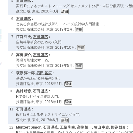
5.
石田 基広
:
実践 Rによるテキストマイニング:センチメント分析・単語分散表現・機械学
森北出版, 東京, 2020年3月.
6.
石田 基広
:
とある弁当屋の統計技師3, --- ベイズ統計学入門講座 ---,
共立出版株式会社, 東京, 2019年2月.
7.
江口 哲史,
石田 基広
:
自然科学研究のためのR入門,
共立出版株式会社, 東京, 2018年10月.
8.
高橋 康介,
石田 基広
:
再現可能性のすゝめ,
共立出版株式会社, 東京, 2018年5月.
9.
萩原 淳一郎,
石田 基広
:
基礎からわかる時系列分析,
技術評論社, 東京, 2018年2月.
10.
奥村 晴彦,
石田 基広
:
Rで楽しむベイズ統計入門,
技術評論社, 東京, 2018年1月.
11.
石田 基広
:
改訂版Rによるテキストマイニング入門,
森北出版, 東京, 2017年6月.
12.
Munzert Simon,
石田 基広
, 工藤 和奏, 高柳 慎一, 牧山 幸史, 熊谷 雄介 :
Rによる自動データ収集―Webスクレイピングとテキストマイニングの実