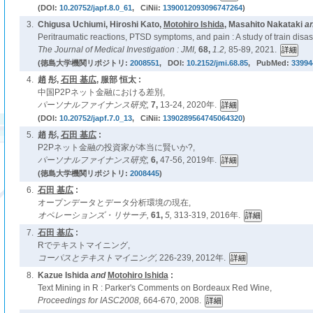
(DOI:
10.20752/japf.8.0_61
, CiNii:
1390012093096747264
)
3.
Chigusa Uchiumi, Hiroshi Kato,
Motohiro Ishida
, Masahito Nakataki
a
Peritraumatic reactions, PTSD symptoms, and pain : A study of train disas
The Journal of Medical Investigation : JMI,
68,
1.2,
85-89, 2021.
(徳島大学機関リポジトリ:
2008551
, DOI:
10.2152/jmi.68.85
, PubMed:
33994
4.
趙 彤,
石田 基広
, 服部 恒太 :
中国P2Pネット金融における差別,
パーソナルファイナンス研究,
7,
13-24, 2020年.
(DOI:
10.20752/japf.7.0_13
, CiNii:
1390289564745064320
)
5.
趙 彤,
石田 基広
:
P2Pネット金融の投資家が本当に賢いか?,
パーソナルファイナンス研究,
6,
47-56, 2019年.
(徳島大学機関リポジトリ:
2008445
)
6.
石田 基広
:
オープンデータとデータ分析環境の現在,
オペレーションズ・リサーチ,
61,
5,
313-319, 2016年.
7.
石田 基広
:
Rでテキストマイニング,
コーパスとテキストマイニング,
226-239, 2012年.
8.
Kazue Ishida
and
Motohiro Ishida
:
Text Mining in R : Parker's Comments on Bordeaux Red Wine,
Proceedings for IASC2008,
664-670, 2008.