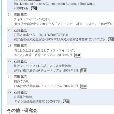
Text Mining of Parker's Comments on Bordeaux Red Wines,
2008年9月.
24.
石田 基広
:
テキストマイニングの諸相,
第91回行動計量シンポジウム「マイニング ---調査・システム・解析手法--
25.
石田 基広
:
言語と確率分布 -- Rによる自然言語研究,
統計数理研究所講演会--2007年12月共同研究会報告集,
2007年12月.
26.
石田 基広
:
Rによる正規表現処理とテキストマイニング,
Rによる教育・研究・ビジネス,
2007年9月.
27.
石田 基広
:
統計フリーソフトR言語による多変量解析,
日本行動計量学会Rチュートリアル,
2007年9月.
28.
石田 基広
:
初めてのR,
日本行動計量学会Rチュートリアル,
2007年9月.
29.
石田 基広
:
言語統計解析,
ドイツ語情報処理研究,
2005年7月.
その他・研究会: