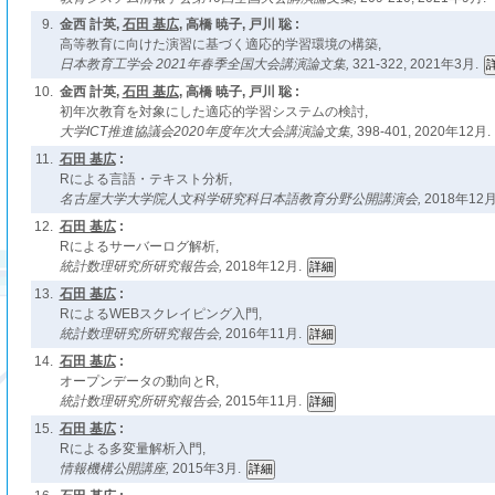
9.
金西 計英,
石田 基広
, 高橋 暁子, 戸川 聡 :
高等教育に向けた演習に基づく適応的学習環境の構築,
日本教育工学会 2021年春季全国大会講演論文集,
321-322, 2021年3月.
10.
金西 計英,
石田 基広
, 高橋 暁子, 戸川 聡 :
初年次教育を対象にした適応的学習システムの検討,
大学ICT推進協議会2020年度年次大会講演論文集,
398-401, 2020年12月.
11.
石田 基広
:
Rによる言語・テキスト分析,
名古屋大学大学院人文科学研究科日本語教育分野公開講演会,
2018年12月
12.
石田 基広
:
Rによるサーバーログ解析,
統計数理研究所研究報告会,
2018年12月.
13.
石田 基広
:
RによるWEBスクレイピング入門,
統計数理研究所研究報告会,
2016年11月.
14.
石田 基広
:
オープンデータの動向とR,
統計数理研究所研究報告会,
2015年11月.
15.
石田 基広
:
Rによる多変量解析入門,
情報機構公開講座,
2015年3月.