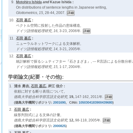
9.
Motohiro Ishida
and
Kazue Ishida :
On distributions of sentence lengths in Japanese writing,
Glottometrics,
15,
28-44, 2007.
10.
石田 基広
:
ベクトル空間に投射した作品の意味構造,
ドイツ語情報処理研究,
16,
3-23, 2006年.
11.
石田 基広
:
ニューラルネットワークによる文体解析,
ドイツ語情報処理研究,
14,
3-21, 2005年.
12.
石田 基広
:
統計解析で探るシュティフター『石さまざま』, --- R言語による分散分析と多
ドイツ語情報処理研究,
15,
1-17, 2004年.
学術論文(紀要・その他):
1.
清水 勇吉,
石田 基広
, 岸江 信介 :
依頼に対する断り表現について,
徳島大学総合科学部言語文化研究,
19,
147-162, 2011年.
(徳島大学機関リポジトリ:
2001690
, CiNii:
1050304183900439680
)
2.
石田 基広
:
線形判別式による文体の計量,
徳島大学総合科学部言語文化研究,
12,
98-118, 2005年.
(徳島大学機関リポジトリ:
2000825
)