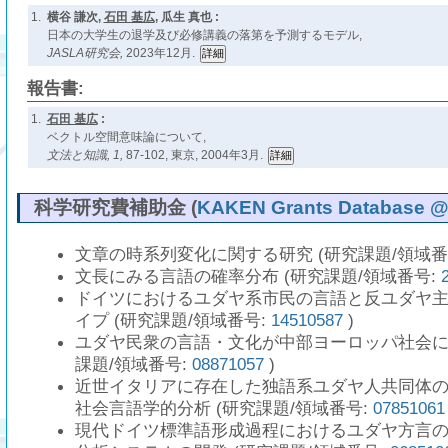
1.
横谷 謙次,
石田 基広
, 瓜生 真也 :
日本の大学生の退学及び必修講義の落第を予測するモデル,
JASLA研究会,
2023年12月.
報告書:
1.
石田 基広
:
ベクトル空間意味論について,
文法と知識,
1,
87-102, 東京, 2004年3月.
科学研究費補助金 (
KAKEN Grants Database @ N
文章の時系列変化に関する研究 (研究課題/領域番
文長にみる言語の確率分布 (研究課題/領域番号:
ドイツにおけるユダヤ系市民の言語と反ユダヤ
イプ (研究課題/領域番号:
14510587
)
ユダヤ民衆の言語・文化が中部ヨーロッパ社会に
課題/領域番号:
08871057
)
近世イタリアに存在した独語系ユダヤ人共同体
社会言語学的分析 (研究課題/領域番号:
07851061
現代ドイツ標準語形成過程におけるユダヤ方言