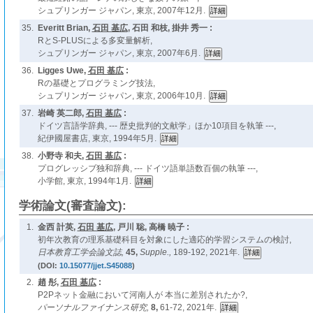
シュプリンガー ジャパン, 東京, 2007年12月.
35.
Everitt Brian,
石田 基広
, 石田 和枝, 掛井 秀一 :
RとS-PLUSによる多変量解析,
シュプリンガー ジャパン, 東京, 2007年6月.
36.
Ligges Uwe,
石田 基広
:
Rの基礎とプログラミング技法,
シュプリンガー ジャパン, 東京, 2006年10月.
37.
岩崎 英二郎,
石田 基広
:
ドイツ言語学辞典, --- 歴史批判的文献学」ほか10項目を執筆 ---,
紀伊國屋書店, 東京, 1994年5月.
38.
小野寺 和夫,
石田 基広
:
プログレッシブ独和辞典, --- ドイツ語単語数百個の執筆 ---,
小学館, 東京, 1994年1月.
学術論文(審査論文):
1.
金西 計英,
石田 基広
, 戸川 聡, 高橋 暁子 :
初年次教育の理系基礎科目を対象にした適応的学習システムの検討,
日本教育工学会論文誌,
45,
Supple.,
189-192, 2021年.
(DOI:
10.15077/jjet.S45088
)
2.
趙 彤,
石田 基広
:
P2Pネット金融において河南人が 本当に差別されたか?,
パーソナルファイナンス研究,
8,
61-72, 2021年.