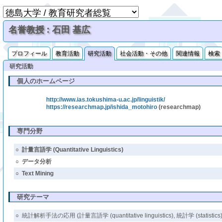
名誉教授 : 石田 基広
プロフィール
教育活動
研究活動
社会活動・その他
関連情報
検索
研究活動
個人のホームページ
http://www.ias.tokushima-u.ac.jp/linguistik/
https://researchmap.jp/ishida_motohiro
(researchmap)
専門分野
○
計量言語学 (Quantitative Linguistics)
○
データ分析
○
Text Mining
研究テーマ
○
統計解析手法の応用 (計量言語学 (quantitative linguistics), 統計学 (statistics)