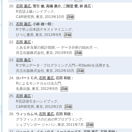
20.
石田 基広
, 荒引 健, 高橋 康介, 二階堂 愛, 林 昌広 :
R言語上級ハンドブック,
C&R研究所, 東京, 2013年10月.
21.
石田 基広
, 小林 雄一郎 :
Rで学ぶ日本語テキストマイニング,
ひつじ書房, 東京, 2013年9月.
22.
石田 基広
:
とある弁当屋の統計技師, --- データ分析の始め方 ---,
共立出版株式会社, 東京, 2013年9月.
23.
石田 基広
:
Rで学ぶデータ・プログラミング入門―RStudioを活用する,
共立出版株式会社, 東京, 2012年10月.
24.
ロバート C.P.,
石田 基広
, 石田 和枝 :
Rによるモンテカルロ法入門,
丸善出版, 東京, 2012年8月.
25.
石田 基広
:
R言語逆引きハンドブック,
C&R研究所, 東京, 2012年2月.
26.
ウィッカム H,
石田 基広
, 石田 和枝 :
グラフィックスのためのRプログラミング,
シュプリンガー ジャパン, 東京, 2011年7月.