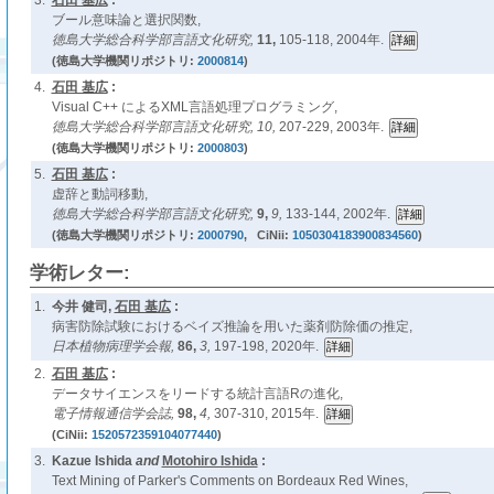
3.
石田 基広
:
ブール意味論と選択関数,
徳島大学総合科学部言語文化研究,
11,
105-118, 2004年.
(徳島大学機関リポジトリ:
2000814
)
4.
石田 基広
:
Visual C++ によるXML言語処理プログラミング,
徳島大学総合科学部言語文化研究,
10,
207-229, 2003年.
(徳島大学機関リポジトリ:
2000803
)
5.
石田 基広
:
虚辞と動詞移動,
徳島大学総合科学部言語文化研究,
9,
9,
133-144, 2002年.
(徳島大学機関リポジトリ:
2000790
, CiNii:
1050304183900834560
)
学術レター:
1.
今井 健司,
石田 基広
:
病害防除試験におけるベイズ推論を用いた薬剤防除価の推定,
日本植物病理学会報,
86,
3,
197-198, 2020年.
2.
石田 基広
:
データサイエンスをリードする統計言語Rの進化,
電子情報通信学会誌,
98,
4,
307-310, 2015年.
(CiNii:
1520572359104077440
)
3.
Kazue Ishida
and
Motohiro Ishida
:
Text Mining of Parker's Comments on Bordeaux Red Wines,