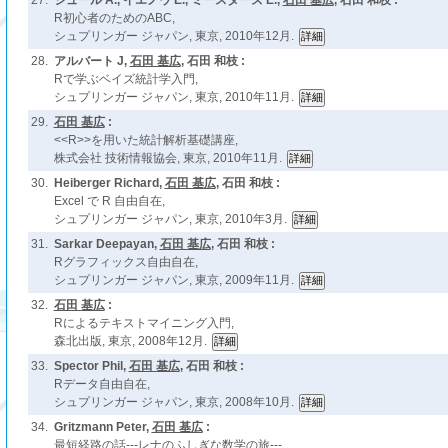
27.
ジュール A., イエノウ E., ミースターズ E.,
石田 基広
, 石田 和枝 :
R初心者のためのABC,
シュプリンガー ジャパン, 東京, 2010年12月.
28.
アルバート J,
石田 基広
, 石田 和枝 :
Rで学ぶベイズ統計学入門,
シュプリンガー ジャパン, 東京, 2010年11月.
29.
石田 基広
:
<<R>>を用いた統計解析基礎講座,
株式会社 技術情報協会, 東京, 2010年11月.
30.
Heiberger Richard,
石田 基広
, 石田 和枝 :
Excel で R 自由自在,
シュプリンガー ジャパン, 東京, 2010年3月.
31.
Sarkar Deepayan,
石田 基広
, 石田 和枝 :
Rグラフィックス自由自在,
シュプリンガー ジャパン, 東京, 2009年11月.
32.
石田 基広
:
Rによるテキストマイニング入門,
森北出版, 東京, 2008年12月.
33.
Spector Phil,
石田 基広
, 石田 和枝 :
Rデータ自由自在,
シュプリンガー ジャパン, 東京, 2008年10月.
34.
Gritzmann Peter,
石田 基広
:
最短経路の話---レナのふしぎな数学の旅---,