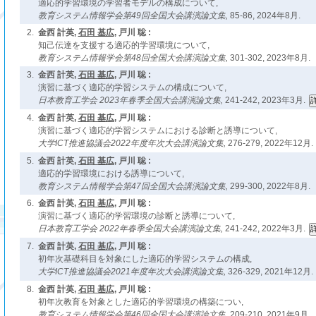
適応的学習環境の学習者モデルの構成について,
教育システム情報学会第49回全国大会講演論文集,
85-86, 2024年8月.
2.
金西 計英,
石田 基広
, 戸川 聡 :
知己伝達を支援する適応的学習環境について,
教育システム情報学会第48回全国大会講演論文集,
301-302, 2023年8月.
3.
金西 計英,
石田 基広
, 戸川 聡 :
演習に基づく適応的学習システムの構成について,
日本教育工学会 2023年春季全国大会講演論文集,
241-242, 2023年3月.
4.
金西 計英,
石田 基広
, 戸川 聡 :
演習に基づく適応的学習システムにおける診断と誘導について,
大学ICT推進協議会2022年度年次大会講演論文集,
276-279, 2022年12月.
5.
金西 計英,
石田 基広
, 戸川 聡 :
適応的学習環境における誘導について,
教育システム情報学会第47回全国大会講演論文集,
299-300, 2022年8月.
6.
金西 計英,
石田 基広
, 戸川 聡 :
演習に基づく適応的学習環境の診断と誘導について,
日本教育工学会 2022年春季全国大会講演論文集,
241-242, 2022年3月.
7.
金西 計英,
石田 基広
, 戸川 聡 :
初年次基礎科目を対象にした適応的学習システムの構成,
大学ICT推進協議会2021年度年次大会講演論文集,
326-329, 2021年12月.
8.
金西 計英,
石田 基広
, 戸川 聡 :
初年次教育を対象とした適応的学習環境の構築につい,
教育システム情報学会第46回全国大会講演論文集,
209-210, 2021年9月.