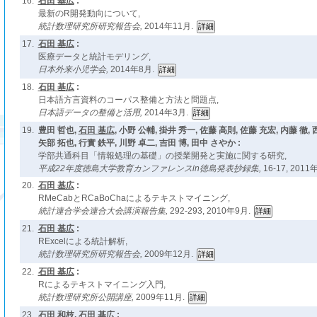
16.
石田 基広
:
最新のR開発動向について,
統計数理研究所研究報告会,
2014年11月.
17.
石田 基広
:
医療データと統計モデリング,
日本外来小児学会,
2014年8月.
18.
石田 基広
:
日本語方言資料のコーパス整備と方法と問題点,
日本語データの整備と活用,
2014年3月.
19.
豊田 哲也,
石田 基広
, 小野 公輔, 掛井 秀一, 佐藤 高則, 佐藤 充宏, 内藤 徹,
矢部 拓也, 行實 鉄平, 川野 卓二, 吉田 博, 田中 さやか :
学部共通科目「情報処理の基礎」の授業開発と実施に関する研究,
平成22年度徳島大学教育カンファレンスin徳島発表抄録集,
16-17, 2011
20.
石田 基広
:
RMeCabとRCaBoChaによるテキストマイニング,
統計連合学会連合大会講演報告集,
292-293, 2010年9月.
21.
石田 基広
:
RExcelによる統計解析,
統計数理研究所研究報告会,
2009年12月.
22.
石田 基広
:
Rによるテキストマイニング入門,
統計数理研究所公開講座,
2009年11月.
23.
石田 和枝,
石田 基広
: