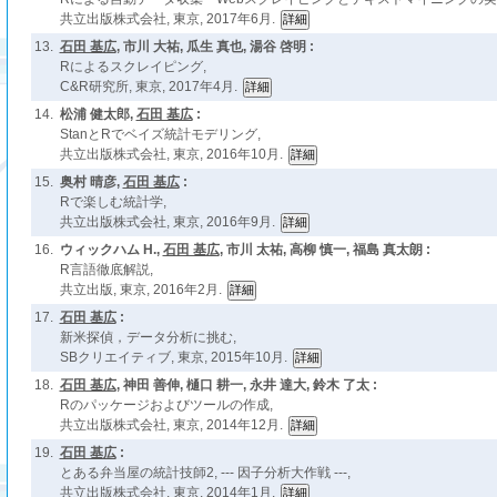
共立出版株式会社, 東京, 2017年6月.
13.
石田 基広
, 市川 大祐, 瓜生 真也, 湯谷 啓明 :
Rによるスクレイピング,
C&R研究所, 東京, 2017年4月.
14.
松浦 健太郎,
石田 基広
:
StanとRでベイズ統計モデリング,
共立出版株式会社, 東京, 2016年10月.
15.
奥村 晴彦,
石田 基広
:
Rで楽しむ統計学,
共立出版株式会社, 東京, 2016年9月.
16.
ウィックハム H.,
石田 基広
, 市川 太祐, 高柳 慎一, 福島 真太朗 :
R言語徹底解説,
共立出版, 東京, 2016年2月.
17.
石田 基広
:
新米探偵，データ分析に挑む,
SBクリエイティブ, 東京, 2015年10月.
18.
石田 基広
, 神田 善伸, 樋口 耕一, 永井 達大, 鈴木 了太 :
Rのパッケージおよびツールの作成,
共立出版株式会社, 東京, 2014年12月.
19.
石田 基広
:
とある弁当屋の統計技師2, --- 因子分析大作戦 ---,
共立出版株式会社, 東京, 2014年1月.