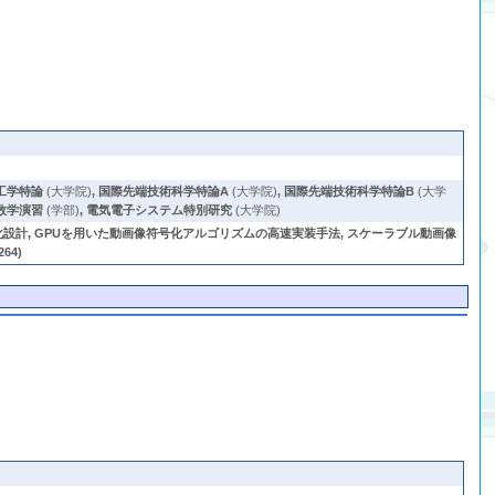
工学特論
(大学院)
,
国際先端技術科学特論A
(大学院)
,
国際先端技術科学特論B
(大学
数学演習
(学部)
,
電気電子システム特別研究
(大学院)
SI化設計, GPUを用いた動画像符号化アルゴリズムの高速実装手法, スケーラブル動画像
64)