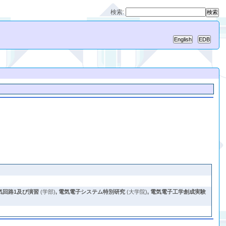
検索:
気回路1及び演習
(学部)
,
電気電子システム特別研究
(大学院)
,
電気電子工学創成実験