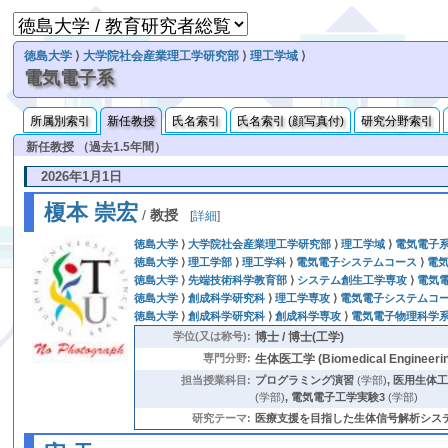
徳島大学
⟩
大学院社会産業理工学研究部
⟩
理工学域
⟩
電気電子系
所属別索引
新任教授
氏名索引
氏名索引 (顔写真付)
研究分野索引
新任教授 （過去1.5年間）
2026年1月1日
榎本 崇宏
/
教授
[
詳細
]
徳島大学
⟩
大学院社会産業理工学研究部
⟩
理工学域
⟩
電気電子
徳島大学
⟩
理工学部
⟩
理工学科
⟩
電気電子システムコース
⟩
電
徳島大学
⟩
先端技術科学教育部
⟩
システム創生工学専攻
⟩
電気
徳島大学
⟩
創成科学研究科
⟩
理工学専攻
⟩
電気電子システムコー
徳島大学
⟩
創成科学研究科
⟩
創成科学専攻
⟩
電気電子物理科学
学位(又は称号):
博士 / 博士(工学)
専門分野:
生体医工学 (Biomedical Engineerin
担当授業科目:
プログラミング演習
(学部)
,
医用生体
(学部)
,
電気電子工学実験3
(学部)
研究テーマ:
医療支援を目指した生体信号解析システムの