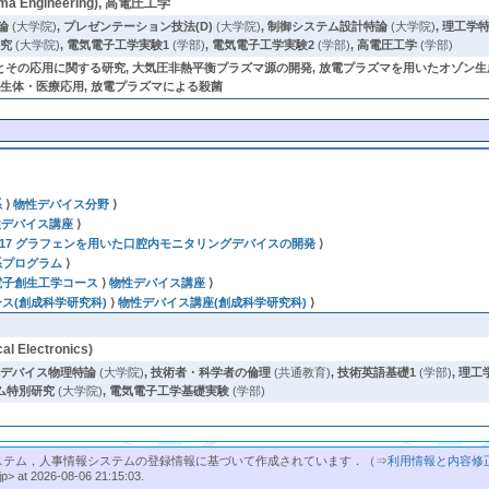
a Engineering), 高電圧工学
論
(大学院)
,
プレゼンテーション技法(D)
(大学院)
,
制御システム設計特論
(大学院)
,
理工学
研究
(大学院)
,
電気電子工学実験1
(学部)
,
電気電子工学実験2
(学部)
,
高電圧工学
(学部)
その応用に関する研究, 大気圧非熱平衡プラズマ源の開発, 放電プラズマを用いたオゾン生成
の生体・医療応用, 放電プラズマによる殺菌
系
⟩
物性デバイス分野
⟩
性デバイス講座
⟩
3017 グラフェンを用いた口腔内モニタリングデバイスの開発
⟩
系プログラム
⟩
電子創生工学コース
⟩
物性デバイス講座
⟩
ス(創成科学研究科)
⟩
物性デバイス講座(創成科学研究科)
⟩
 Electronics)
体デバイス物理特論
(大学院)
,
技術者・科学者の倫理
(共通教育)
,
技術英語基礎1
(学部)
,
理工
ム特別研究
(大学院)
,
電気電子工学基礎実験
(学部)
ステム，人事情報システムの登録情報に基づいて作成されています．（⇒
利用情報と内容修
jp> at 2026-08-06 21:15:03.