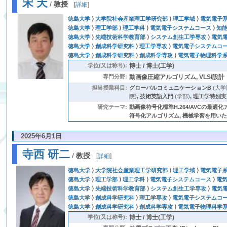
宋 天
/
教授
[
詳細
]
徳島大学
⟩
大学院社会産業理工学研究部
⟩
理工学域
⟩
電気電子
徳島大学
⟩
理工学部
⟩
理工学科
⟩
電気電子システムコース
⟩
知
徳島大学
⟩
先端技術科学教育部
⟩
システム創生工学専攻
⟩
電気
徳島大学
⟩
創成科学研究科
⟩
理工学専攻
⟩
電気電子システムコー
徳島大学
⟩
創成科学研究科
⟩
創成科学専攻
⟩
電気電子物理科学
学位(又は称号):
博士 / 博士(工学)
専門分野:
動画像圧縮アルゴリズム, VLSI設計
担当授業科目:
グローバルコミュニケーションB
(大学
院)
,
技術英語入門
(学部)
,
理工学特別実
研究テーマ:
動画像符号化標準H.264/AVCの最適
符号化アルゴリズム, 機械学習を用いた動画
2025年6月1日
寺西 研二
/
教授
[
詳細
]
徳島大学
⟩
大学院社会産業理工学研究部
⟩
理工学域
⟩
電気電子
徳島大学
⟩
理工学部
⟩
理工学科
⟩
電気電子システムコース
⟩
電
徳島大学
⟩
先端技術科学教育部
⟩
システム創生工学専攻
⟩
電気
徳島大学
⟩
創成科学研究科
⟩
理工学専攻
⟩
電気電子システムコー
徳島大学
⟩
創成科学研究科
⟩
創成科学専攻
⟩
電気電子物理科学
学位(又は称号):
博士 / 博士(工学)