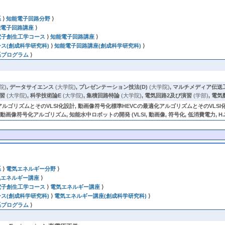
系
⟩
知能電子回路分野
⟩
能電子回路講座
⟩
電子創生工学コース
⟩
知能電子回路講座
⟩
ス(創成科学研究科)
⟩
知能電子回路講座(創成科学研究科)
⟩
系プログラム
⟩
院)
,
データサイエンス
(大学院)
,
プレゼンテーション技法(D)
(大学院)
,
マルチメディア伝送
習
(大学院)
,
科学技術論E
(大学院)
,
集積回路特論
(大学院)
,
電気回路2及び演習
(学部)
,
電気
化アルゴリズムとそのVLSI化設計, 動画像符号化標準HEVCの最適化アルゴリズムとそのVL
像符号化アルゴリズム, 知能水中ロボットの開発 (VLSI, 動画像, 符号化, 低消費電力, H.2
系
⟩
電気エネルギー分野
⟩
気エネルギー講座
⟩
電子創生工学コース
⟩
電気エネルギー講座
⟩
ス(創成科学研究科)
⟩
電気エネルギー講座(創成科学研究科)
⟩
系プログラム
⟩