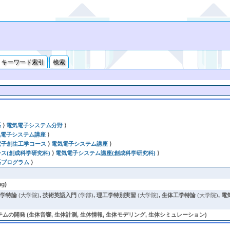
キーワード索引
検索
系
⟩
電気電子システム分野
⟩
気電子システム講座
⟩
電子創生工学コース
⟩
電気電子システム講座
⟩
ス(創成科学研究科)
⟩
電気電子システム講座(創成科学研究科)
⟩
系プログラム
⟩
g)
工学特論
(大学院)
,
技術英語入門
(学部)
,
理工学特別実習
(大学院)
,
生体工学特論
(大学院)
,
電
開発 (生体音響, 生体計測, 生体情報, 生体モデリング, 生体シミュレーション)