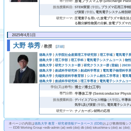
専門分野:
放電プラズマ工学 (Discharge Plasm
担当授業科目:
STEM実習
(学部)
,
プラズマ応用工学特
び演習
(学部)
,
電気電子システム特別
研究テーマ:
圧電素子を用いた放電プラズマ発生法と
る難分解性物質の分解, 放電プラズマ
2025年4月1日
大野 恭秀
/
教授
[
詳細
]
徳島大学
⟩
大学院社会産業理工学研究部
⟩
理工学域
⟩
電気電子
徳島大学
⟩
理工学部
⟩
理工学科
⟩
電気電子システムコース
⟩
物
徳島大学
⟩
研究クラスター群
⟩
研究クラスター群 (登録)
⟩
260
徳島大学
⟩
創成科学研究科
⟩
創成科学専攻
⟩
電気電子物理科学
徳島大学
⟩
先端技術科学教育部
⟩
システム創生工学専攻
⟩
電気
徳島大学
⟩
創成科学研究科
⟩
理工学専攻
⟩
電気電子システムコー
学位(又は称号):
博士 / 博士(工学)
専門分野:
半導体工学 (Semiconductor Physical
担当授業科目:
デバイスプロセス特論
(大学院)
,
半導
気学1及び演習
(学部)
,
電気電子システ
研究テーマ:
ナノカーボン材料の応用
本ページの内容は
徳島大学 教育・研究者情報データベース (EDB)
および教務情報シ
--- EDB Working Group <edb-admin (at) web (dot) db (dot) tokushima-u (dot) ac (dot) 