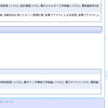
特別実習
(大学院)
,
設計製図
(学部)
,
電力エネルギー工学特論
(大学院)
,
電気磁気学2及
, 光吸収法を用いたオゾン密度計測, 放電プラズマによる水処理, 放電プラズマによ
学特別実習
(大学院)
,
量子ナノ半導体工学特論
(大学院)
,
電子デバイス
(学部)
,
電気磁
正について
）