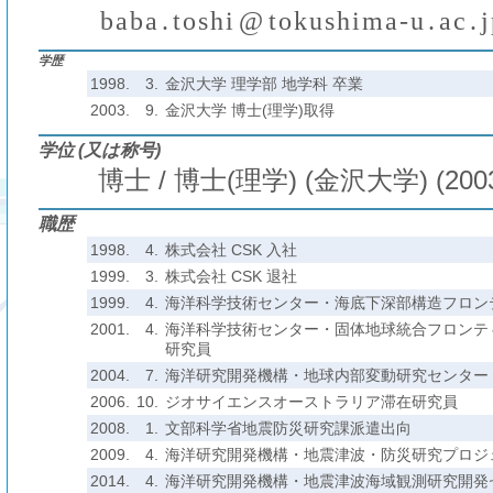
b
a
b
a
.
t
o
s
h
i
@
t
o
k
u
s
h
i
m
a
-
u
.
a
c
.
j
₍
₎
(
)
₍
₎
₍
₎
学歴
1998.
3.
金沢大学 理学部 地学科 卒業
2003.
9.
金沢大学 博士(理学)取得
学位 (又は称号)
博士 / 博士(理学) (金沢大学) (200
職歴
1998.
4.
株式会社 CSK 入社
1999.
3.
株式会社 CSK 退社
1999.
4.
海洋科学技術センター・海底下深部構造フロン
2001.
4.
海洋科学技術センター・固体地球統合フロンテ
研究員
2004.
7.
海洋研究開発機構・地球内部変動研究センター
2006.
10.
ジオサイエンスオーストラリア滞在研究員
2008.
1.
文部科学省地震防災研究課派遣出向
2009.
4.
海洋研究開発機構・地震津波・防災研究プロジ
2014.
4.
海洋研究開発機構・地震津波海域観測研究開発