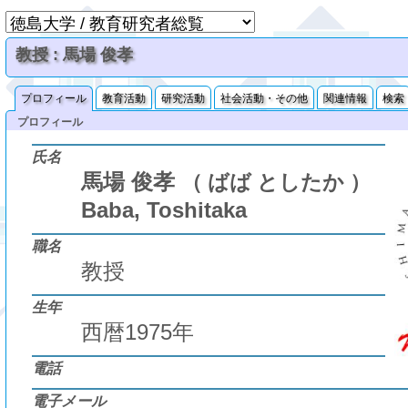
教授 : 馬場 俊孝
プロフィール
教育活動
研究活動
社会活動・その他
関連情報
検索
プロフィール
氏名
馬場 俊孝
（ ばば としたか ）
Baba, Toshitaka
職名
教授
生年
西暦1975年
電話
電子メール