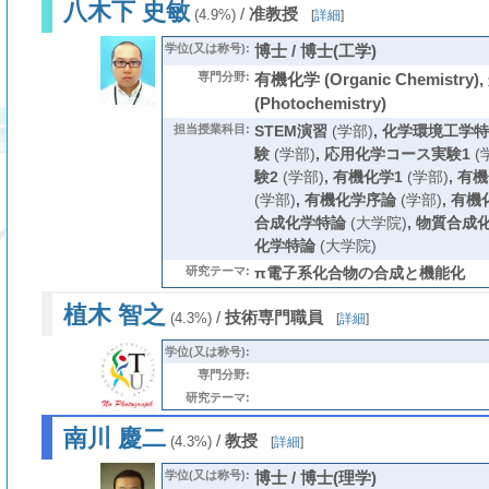
八木下 史敏
/
准教授
(4.9%)
[
詳細
]
学位(又は称号):
博士 / 博士(工学)
専門分野:
有機化学 (Organic Chemistry)
(Photochemistry)
担当授業科目:
STEM演習
(学部)
,
化学環境工学特
験
(学部)
,
応用化学コース実験1
(
験2
(学部)
,
有機化学1
(学部)
,
有機
(学部)
,
有機化学序論
(学部)
,
有機
合成化学特論
(大学院)
,
物質合成
化学特論
(大学院)
研究テーマ:
π電子系化合物の合成と機能化
植木 智之
/
技術専門職員
(4.3%)
[
詳細
]
学位(又は称号):
専門分野:
研究テーマ:
南川 慶二
/
教授
(4.3%)
[
詳細
]
学位(又は称号):
博士 / 博士(理学)