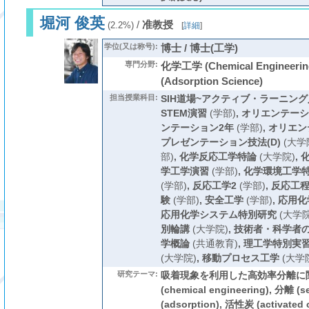
堀河 俊英
/
准教授
(2.2%)
[
詳細
]
学位(又は称号):
博士 / 博士(工学)
専門分野:
化学工学 (Chemical Engineeri
(Adsorption Science)
担当授業科目:
SIH道場~アクティブ・ラーニング入
STEM演習
(学部)
,
オリエンテーシ
ンテーション2年
(学部)
,
オリエン
プレゼンテーション技法(D)
(大学
部)
,
化学反応工学特論
(大学院)
,
学工学演習
(学部)
,
化学環境工学
(学部)
,
反応工学2
(学部)
,
反応工
験
(学部)
,
安全工学
(学部)
,
応用化
応用化学システム特別研究
(大学院
別輪講
(大学院)
,
技術者・科学者
学概論
(共通教育)
,
理工学特別実
(大学院)
,
移動プロセス工学
(大学
研究テーマ:
吸着現象を利用した高効率分離に関
(chemical engineering), 分離 (s
(adsorption), 活性炭 (activat