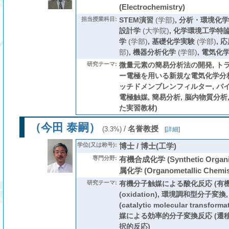
(Electrochemistry)
担当授業科目:
STEM演習
(学部)
,
分析・環境化学
設計学
(大学院)
,
化学環境工学特
学
(学部)
,
基礎化学実験
(学部)
,
応
部)
,
機器分析化学
(学部)
,
電気化
研究テーマ:
微量元素の簡易分析法の開発, ト
ー電極を用いる新規な電気化学分析
ッチドメンブレンフィルター, バイオセン
電極触媒, 簡易分析, 脳内物質分析,
た実習教材)
（今田 泰嗣）
/
名誉教授
(3.3%)
[
詳細
]
学位(又は称号):
博士 / 博士(工学)
専門分野:
有機合成化学 (Synthetic Organi
属化学 (Organometallic Chemis
研究テーマ:
有機分子触媒による酸化反応 (有機
(oxidation), 環境調和型分子変
(catalytic molecular transf
媒による効率的分子変換反応 (遷移
択的反応)