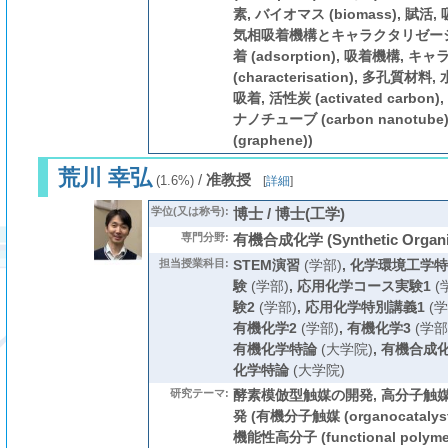
素, バイオマス (biomass), 賦活
気相吸着機構とキャラクタリゼーシ
着 (adsorption), 吸着機構,
(characterisation), 多孔質
吸着, 活性炭 (activated carb
ナノチューブ (carbon nanotub
(graphene))
荒川 幸弘
/
准教授
(1.6%)
[
詳細
]
学位(又は称号):
博士 / 博士(工学)
専門分野:
有機合成化学 (Synthetic Organic
担当授業科目:
STEM演習
(学部)
,
化学環境工学特
験
(学部)
,
応用化学コース実験1
(
験2
(学部)
,
応用化学特別講義1
(学
有機化学2
(学部)
,
有機化学3
(学部
有機化学特論
(大学院)
,
有機合成
化学特論
(大学院)
研究テーマ:
酵素模倣型触媒の開発, 高分子触媒
発 (有機分子触媒 (organocatalysts
機能性高分子 (functional polym