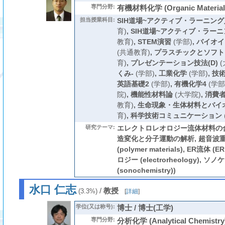
専門分野:
有機材料化学 (Organic Materials
担当授業科目:
SIH道場~アクティブ・ラーニング
育)
,
SIH道場~アクティブ・ラーニ
教育)
,
STEM演習
(学部)
,
バイオイ
(共通教育)
,
プラスチックとソフト
育)
,
プレゼンテーション技法(D)
(
くみ-
(学部)
,
工業化学
(学部)
,
技術
英語基礎2
(学部)
,
有機化学4
(学部
院)
,
機能性材料論
(大学院)
,
消費
教育)
,
生命現象・生体材料とバイ
育)
,
科学技術コミュニケーション
研究テーマ:
エレクトロレオロジー流体材料の合
造変化と分子運動の解析, 超音波重
(polymer materials), ER流体 
ロジー (electrorheology), 
(sonochemistry))
水口 仁志
/
教授
(3.3%)
[
詳細
]
学位(又は称号):
博士 / 博士(工学)
専門分野:
分析化学 (Analytical Chemist