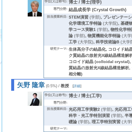
学位(又は称号):
博士 / 博士(理学)
専門分野:
結晶成長学 (Crystal Growth)
担当授業科目:
STEM演習
(学部)
,
プレゼンテーシ
化学環境工学特論
(大学院)
,
基礎
学コース実験1
(学部)
,
物性化学特
論
(学部)
,
物質機能化学特論
(大学
工学
(大学院)
,
科学技術論B
(大学
研究テーマ:
生体高分子の結晶化, コロイド結晶
ク質結晶の放射光X線結晶構造解析
コロイド結晶 (colloidal cryst
質結晶の放射光X線結晶構造解析,
相分離)
矢野 隆章
/
教授
(0.5%)
[
詳細
]
学位(又は称号):
博士 / 博士(工学)
専門分野:
担当授業科目:
光応用工学実験2
(学部)
,
光応用工
科学・光工学特別演習
(学部)
,
半
礎論
(学部)
,
理工学特別実習
(大学
研究テーマ: