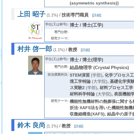
(asymmetric synthesis))
上田 昭子
/
技術専門職員
(1.1%)
[
詳細
]
学位(又は称号):
博士 / 博士(工学)
専門分野:
研究テーマ:
村井 啓一郎
/
教授
(1.1%)
[
詳細
]
学位(又は称号):
博士 / 博士(理学)
専門分野:
結晶物理学 (Crystal Physics)
担当授業科目:
STEM演習
(学部)
,
化学プロセス工
境工学特論
(大学院)
,
基礎化学実
ス実験2
(学部)
,
材料プロセス工学
材料科学特論
(大学院)
,
表面機能
研究テーマ:
機能性無機材料の熱膨張に関する構
折法·XAFS法を用いた機能性無機
収微細構造(XAFS), 結晶中の原子
鈴木 良尚
/
教授
(1.1%)
[
詳細
]