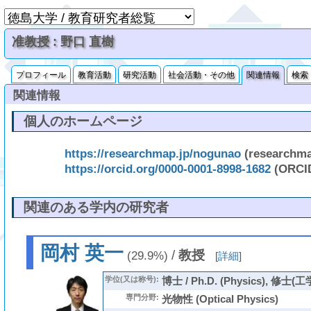
准教授 : 野口 直樹
プロフィール
教育活動
研究活動
社会活動・その他
関連情報
検索
関連情報
個人のホームページ
https://researchmap.jp/nogunao
(researchm
https://orcid.org/0000-0001-8998-1682
(ORCI
関連のある学内の研究者
岡村 英一
/
教授
(29.9%)
[
詳細
]
学位(又は称号):
博士 / Ph.D. (Physics), 修
専門分野:
光物性 (Optical Physics)