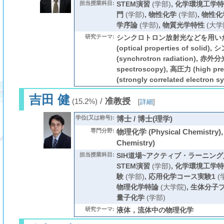
担当授業科目:
STEM演習
(学部)
,
化学環境工学特
門
(学部)
,
物性化学
(学部)
,
物性化
学序論
(学部)
,
物質光学特性
(大学
研究テーマ:
シンクロトロン放射光などを用いた
(optical properties of sol
(synchrotron radiation), 赤外分
spectroscopy), 高圧力 (high 
(strongly correlated electron s
吉田 健
/
准教授
(15.2%)
[
詳細
]
学位(又は称号):
博士 / 博士(理学)
専門分野:
物理化学 (Physical Chemistry)
Chemistry)
担当授業科目:
SIH道場~アクティブ・ラーニング入
STEM演習
(学部)
,
化学環境工学特
験
(学部)
,
応用化学コース実験1
(
物理化学特論
(大学院)
,
生体分子
量子化学
(学部)
研究テーマ:
液体，流体中の物理化学