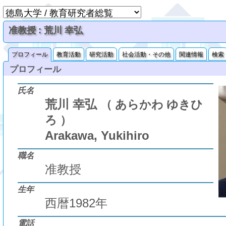
准教授 : 荒川 幸弘
プロフィール
教育活動
研究活動
社会活動・その他
関連情報
検索
プロフィール
氏名
荒川 幸弘
（ あらかわ ゆきひ
ろ ）
Arakawa, Yukihiro
職名
准教授
生年
西暦1982年
電話