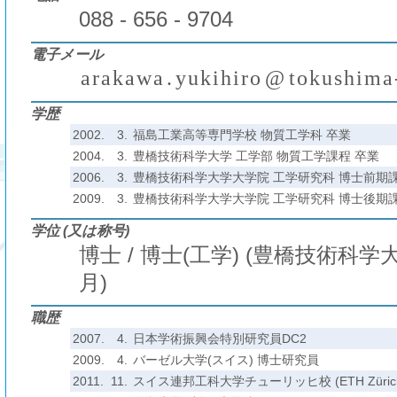
088 - 656 - 9704
電子メール
a
r
a
k
a
w
a
.
y
u
k
i
h
i
r
o
@
t
o
k
u
s
h
i
m
a
₍
₎
(
)
学歴
2002.
3.
福島工業高等専門学校 物質工学科 卒業
2004.
3.
豊橋技術科学大学 工学部 物質工学課程 卒業
2006.
3.
豊橋技術科学大学大学院 工学研究科 博士前期課
2009.
3.
豊橋技術科学大学大学院 工学研究科 博士後期課
学位 (又は称号)
博士 / 博士(工学) (豊橋技術科学大学
月)
職歴
2007.
4.
日本学術振興会特別研究員DC2
2009.
4.
バーゼル大学(スイス) 博士研究員
2011.
11.
スイス連邦工科大学チューリッヒ校 (ETH Züric