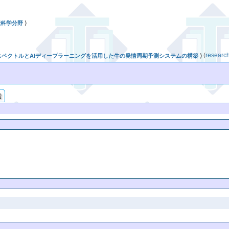
産科学分野
⟩
(
rese
 分析スペクトルとAIディープラーニングを活用した牛の発情周期予測システムの構築
⟩
索