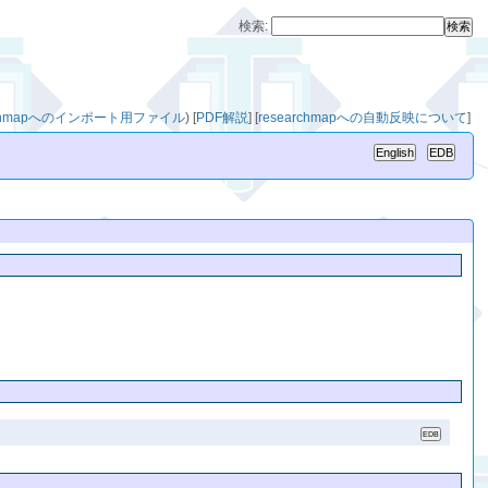
検索:
archmapへのインポート用ファイル
)
[
PDF解説
]
[
researchmapへの自動反映について
]