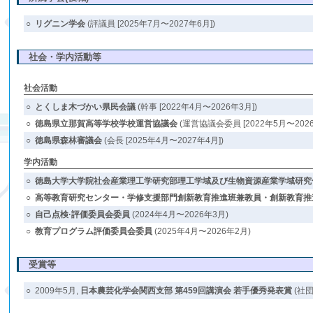
○
リグニン学会
(評議員 [2025年7月〜2027年6月])
社会・学内活動等
社会活動
○
とくしま木づかい県民会議
(幹事 [2022年4月〜2026年3月])
○
徳島県立那賀高等学校学校運営協議会
(運営協議会委員 [2022年5月〜2026
○
徳島県森林審議会
(会長 [2025年4月〜2027年4月])
学内活動
○
徳島大学大学院社会産業理工学研究部理工学域及び生物資源産業学域研究
○
高等教育研究センター・学修支援部門創新教育推進班兼教員・創新教育推
○
自己点検·評価委員会委員
(2024年4月〜2026年3月)
○
教育プログラム評価委員会委員
(2025年4月〜2026年2月)
受賞等
○
2009年5月,
日本農芸化学会関西支部 第459回講演会 若手優秀発表賞
(社