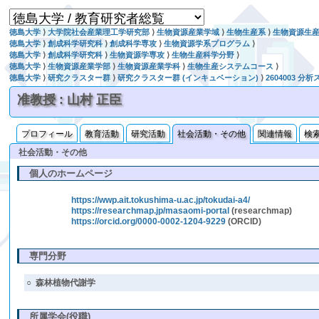
徳島大学
⟩
大学院社会産業理工学研究部
⟩
生物資源産業学域
⟩
生物生産系
⟩
生物資源生
徳島大学
⟩
創成科学研究科
⟩
創成科学専攻
⟩
生物資源学系プログラム
⟩
徳島大学
⟩
創成科学研究科
⟩
生物資源学専攻
⟩
生物生産科学分野
⟩
徳島大学
⟩
生物資源産業学部
⟩
生物資源産業学科
⟩
生物生産システムコース
⟩
徳島大学
⟩
研究クラスター群
⟩
研究クラスター群 (インキュベーション)
⟩
2604003
准教授 : 山村 正臣
プロフィール
教育活動
研究活動
社会活動・その他
関連情報
検
社会活動・その他
個人のホームページ
https://wwp.ait.tokushima-u.ac.jp/tokudai-a4/
https://researchmap.jp/masaomi-portal
(researchmap)
https://orcid.org/0000-0002-1204-9229
(ORCID)
専門分野
○
森林植物代謝学
所属学会(役職)