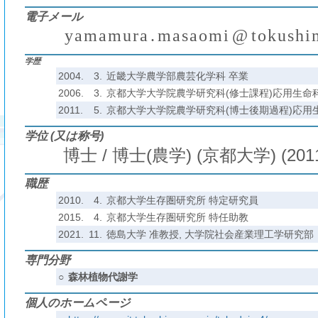
電子メール
y
a
m
a
m
u
r
a
.
m
a
s
a
o
m
i
@
t
o
k
u
s
h
i
₍
₎
(
)
学歴
2004.
3.
近畿大学農学部農芸化学科 卒業
2006.
3.
京都大学大学院農学研究科(修士課程)応用生命
2011.
5.
京都大学大学院農学研究科(博士後期過程)応用
学位 (又は称号)
博士 / 博士(農学) (京都大学) (201
職歴
2010.
4.
京都大学生存圏研究所 特定研究員
2015.
4.
京都大学生存圏研究所 特任助教
2021.
11.
徳島大学 准教授, 大学院社会産業理工学研究部
専門分野
○
森林植物代謝学
個人のホームページ