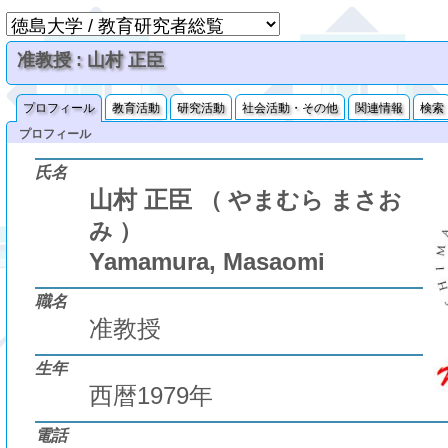
准教授 : 山村 正臣
プロフィール
教育活動
研究活動
社会活動・その他
関連情報
検索
プロフィール
氏名
山村 正臣
（ やまむら まさお
み ）
Yamamura, Masaomi
職名
准教授
生年
西暦1979年
電話