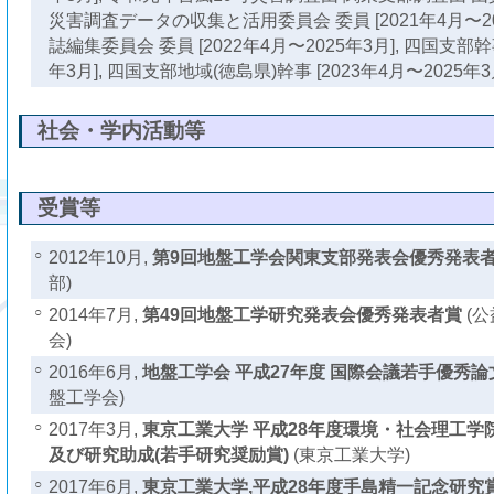
災害調査データの収集と活用委員会 委員 [2021年4月〜20
誌編集委員会 委員 [2022年4月〜2025年3月], 四国支部幹事
年3月], 四国支部地域(徳島県)幹事 [2023年4月〜2025年3月
社会・学内活動等
受賞等
○
2012年10月,
第9回地盤工学会関東支部発表会優秀発表
部)
○
2014年7月,
第49回地盤工学研究発表会優秀発表者賞
(公
会)
○
2016年6月,
地盤工学会 平成27年度 国際会議若手優秀論
盤工学会)
○
2017年3月,
東京工業大学 平成28年度環境・社会理工学
及び研究助成(若手研究奨励賞)
(東京工業大学)
○
2017年6月,
東京工業大学,平成28年度手島精一記念研究賞