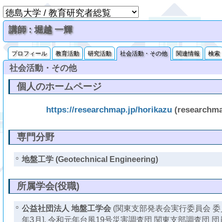
講師 : 堀越 一輝
プロフィール
教育活動
研究活動
社会活動・その他
関連情報
検索
社会活動・その他
個人のホームページ
https://researchmap.jp/horikazu
(researchm
専門分野
○
地盤工学 (Geotechnical Engineering)
所属学会(役職)
○
公益社団法人 地盤工学会
(関東支部発表会実行委員会 委員 [
年3月], 令和元年台風19号災害調査団 関東支部調査団 団員 [