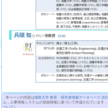
部)
,
地盤力学
(学部)
,
地盤力学特論
(大学院)
測量学
(学部)
,
測量学実習
(学部)
,
理工学概
習
(学部)
,
社会基盤設計演習
(学部)
研究テーマ:
地盤の支持力 (支持力, 遠心模型実験), 地
地盤の変形と破壊強度, 土圧, 抗土圧構造物,
センシング, 静電容量 (capacitance), 誘電率 (
度, 地下水位, 不飽和, 地盤モニタリング, 土
兵頭 知
/
准教授
(1.5%)
[
詳細
]
学位(又は称号):
博士 / 博士(工学)
専門分野:
交通工学 (Traffic Engineering), 交通計画学
都市計画学 (Urban Planning)
担当授業科目:
STEM演習
(学部)
,
データサイエンス
(大学院
部)
,
交通工学特論
(大学院)
,
測量学実習
(学
会基盤設計演習
(学部)
,
計画プロジェクト評
部)
,
都市交通計画特論
(大学院)
研究テーマ:
交通安全に関する研究, 交通データ解析に関
(transport planning), 交通工学 (transporta
本ページの内容は
徳島大学 教育・研究者情報データベース (ED
ム，人事情報システムの登録情報に基づいて作成されています．
ついて
）