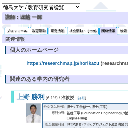
講師 : 堀越 一輝
プロフィール
教育活動
研究活動
社会活動・その他
関連情報
検索
関連情報
個人のホームページ
https://researchmap.jp/horikazu
(researchm
関連のある学内の研究者
上野 勝利
/
准教授
(6.1%)
[
詳細
]
学位(又は称号):
博士 / 工学修士, 博士(工学)
専門分野:
基礎工学 (Foundation Engineering), 地
Engineering)
担当授業科目:
STEM演習
(学部)
,
プロジェクト総合演習
(