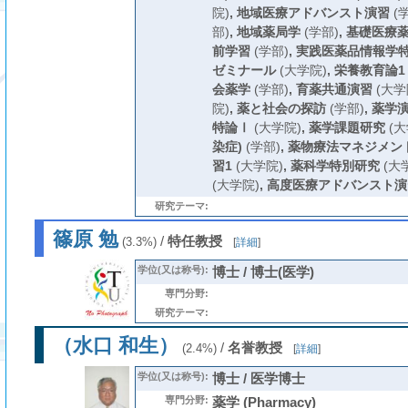
院)
,
地域医療アドバンスト演習
(
部)
,
地域薬局学
(学部)
,
基礎医療
前学習
(学部)
,
実践医薬品情報学
ゼミナール
(大学院)
,
栄養教育論1
会薬学
(学部)
,
育薬共通演習
(大学
院)
,
薬と社会の探訪
(学部)
,
薬学
特論Ⅰ
(大学院)
,
薬学課題研究
(大
染症)
(学部)
,
薬物療法マネジメン
習1
(大学院)
,
薬科学特別研究
(大
(大学院)
,
高度医療アドバンスト演
研究テーマ:
篠原 勉
/
特任教授
(3.3%)
[
詳細
]
学位(又は称号):
博士 / 博士(医学)
専門分野:
研究テーマ:
（水口 和生）
/
名誉教授
(2.4%)
[
詳細
]
学位(又は称号):
博士 / 医学博士
専門分野:
薬学 (Pharmacy)