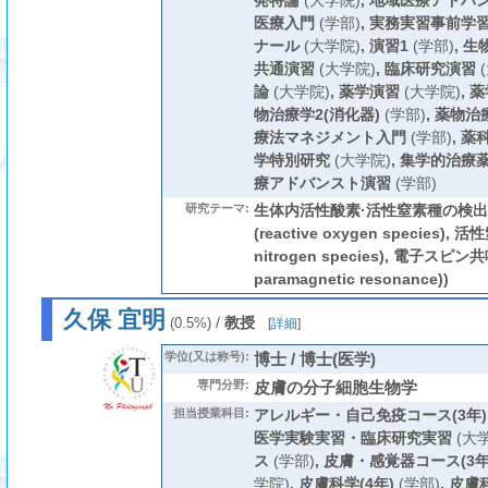
発特論
(大学院)
,
地域医療アドバ
医療入門
(学部)
,
実務実習事前学
ナール
(大学院)
,
演習1
(学部)
,
生
共通演習
(大学院)
,
臨床研究演習
(
論
(大学院)
,
薬学演習
(大学院)
,
薬
物治療学2(消化器)
(学部)
,
薬物治療
療法マネジメント入門
(学部)
,
薬
学特別研究
(大学院)
,
集学的治療
療アドバンスト演習
(学部)
研究テーマ:
生体内活性酸素·活性窒素種の検出
(reactive oxygen species), 活
nitrogen species), 電子スピン共鳴
paramagnetic resonance))
久保 宜明
/
教授
(0.5%)
[
詳細
]
学位(又は称号):
博士 / 博士(医学)
専門分野:
皮膚の分子細胞生物学
担当授業科目:
アレルギー・自己免疫コース(3年)
医学実験実習・臨床研究実習
(大
ス
(学部)
,
皮膚・感覚器コース(3年
学院)
,
皮膚科学(4年)
(学部)
,
皮膚