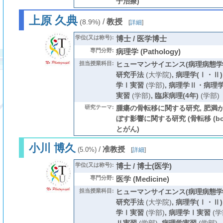
子治療)
上原 久典
/
教授
(8.9%)
[
詳細
]
学位(又は称号):
博士 / 医学博士
専門分野:
病理学 (Pathology)
担当授業科目:
ヒューマンサイエンス(病理病態学
研究手法
(大学院)
,
病理学(Ⅰ・Ⅱ)
学Ⅰ実習
(学部)
,
病理学Ⅱ・病理
実習
(学部)
,
臨床病理(4年)
(学部)
研究テーマ:
腫瘍の骨転移に関する研究, 肥満
ぼす影響に関する研究 (骨転移 (bone 
とがん)
小川 博久
/
准教授
(5.0%)
[
詳細
]
学位(又は称号):
博士 / 博士(医学)
専門分野:
医学 (Medicine)
担当授業科目:
ヒューマンサイエンス(病理病態学
研究手法
(大学院)
,
病理学(Ⅰ・Ⅱ)
学Ⅰ実習
(学部)
,
病理学Ⅰ実習
(学