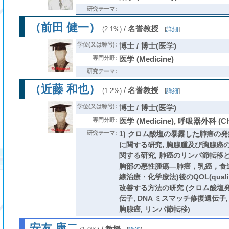
研究テーマ:
（前田 健一）
/
名誉教授
(2.1%)
[
詳細
]
学位(又は称号):
博士 / 博士(医学)
専門分野:
医学 (Medicine)
研究テーマ:
（近藤 和也）
/
名誉教授
(1.2%)
[
詳細
]
学位(又は称号):
博士 / 博士(医学)
専門分野:
医学 (Medicine), 呼吸器外科 (Che
研究テーマ:
1) クロム酸塩の暴露した肺癌の
に関する研究, 胸腺腫及び胸腺癌
関する研究, 肺癌のリンパ節転移
胸部の悪性腫瘍―肺癌，乳癌，食
線治療・化学療法)後のQOL(quality
改善する方法の研究 (クロム酸塩発癌
伝子, DNA ミスマッチ修復遺伝子,
胸腺癌, リンパ節転移)
安友 康二