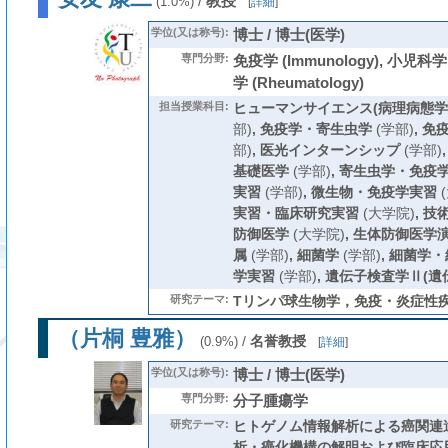
/
教授
(1.0%)
[
詳細
]
学位(又は称号):
博士 / 博士(医学)
専門分野:
免疫学 (Immunology), 小児科学 (
学 (Rheumatology)
担当授業科目:
ヒューマンサイエンス(病理病態学
部)
,
免疫学・寄生虫学
(学部)
,
免
部)
,
医光インターンシップ
(学部)
基礎医学
(学部)
,
寄生虫学・免疫学
実習
(学部)
,
微生物・免疫学実習
(
実習・臨床研究実習
(大学院)
,
技
防御医学
(大学院)
,
生体防御医学
属
(学部)
,
細菌学
(学部)
,
細菌学・
学実習
(学部)
,
遺伝子検査学Ⅱ(遺
研究テーマ:
Tリンパ球生物学，免疫・炎症性
（片桐 豊雅）
/
名誉教授
(0.9%)
[
詳細
]
学位(又は称号):
博士 / 博士(医学)
専門分野:
分子腫瘍学
研究テーマ:
ヒトゲノム情報解析による癌関連
析・癌化機構の解明および臨床応