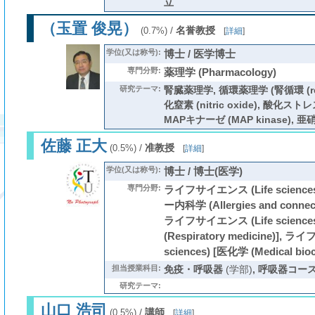
立
（玉置 俊晃）
/
名誉教授
(0.7%)
[
詳細
]
学位(又は称号):
博士 / 医学博士
専門分野:
薬理学 (Pharmacology)
研究テーマ:
腎臓薬理学, 循環薬理学 (腎循環 (renal
化窒素 (nitric oxide), 酸化ストレス (
MAPキナーゼ (MAP kinase), 亜硝酸 
佐藤 正大
/
准教授
(0.5%)
[
詳細
]
学位(又は称号):
博士 / 博士(医学)
専門分野:
ライフサイエンス (Life scien
ー内科学 (Allergies and connecti
ライフサイエンス (Life scienc
(Respiratory medicine)], 
sciences) [医化学 (Medical bioc
担当授業科目:
免疫・呼吸器
(学部)
,
呼吸器コース(
研究テーマ:
山口 浩司
/
講師
(0.5%)
[
詳細
]