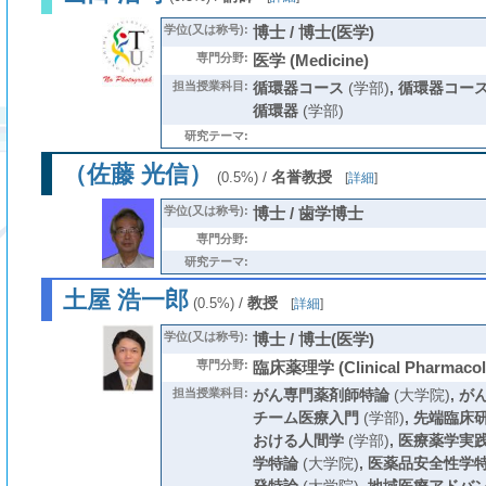
学位(又は称号):
博士 / 博士(医学)
専門分野:
医学 (Medicine)
担当授業科目:
循環器コース
(学部)
,
循環器コース(
循環器
(学部)
研究テーマ:
（佐藤 光信）
/
名誉教授
(0.5%)
[
詳細
]
学位(又は称号):
博士 / 歯学博士
専門分野:
研究テーマ:
土屋 浩一郎
/
教授
(0.5%)
[
詳細
]
学位(又は称号):
博士 / 博士(医学)
専門分野:
臨床薬理学 (Clinical Pharmacol
担当授業科目:
がん専門薬剤師特論
(大学院)
,
が
チーム医療入門
(学部)
,
先端臨床
おける人間学
(学部)
,
医療薬学実
学特論
(大学院)
,
医薬品安全性学