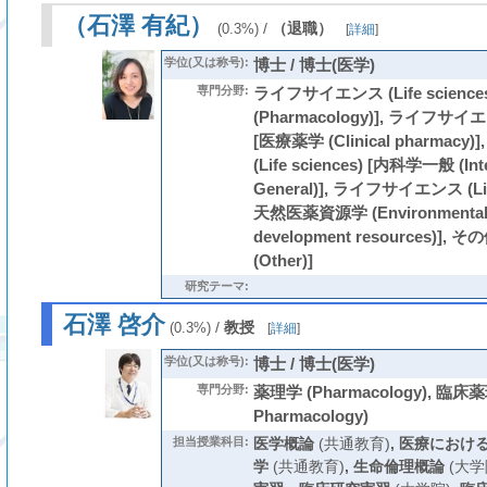
（石澤 有紀）
/
（退職）
(0.3%)
[
詳細
]
学位(又は称号):
博士 / 博士(医学)
専門分野:
ライフサイエンス (Life science
(Pharmacology)], ライフサイエンス
[医療薬学 (Clinical pharmac
(Life sciences) [内科学一般 (Inte
General)], ライフサイエンス (Lif
天然医薬資源学 (Environmental a
development resources)], そ
(Other)]
研究テーマ:
石澤 啓介
/
教授
(0.3%)
[
詳細
]
学位(又は称号):
博士 / 博士(医学)
専門分野:
薬理学 (Pharmacology), 臨床薬理
Pharmacology)
担当授業科目:
医学概論
(共通教育)
,
医療におけ
学
(共通教育)
,
生命倫理概論
(大学