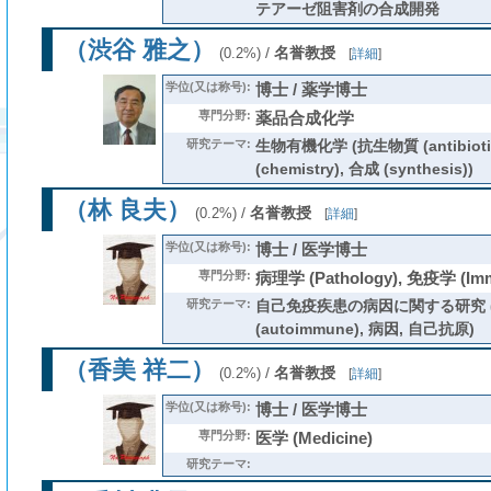
テアーゼ阻害剤の合成開発
（渋谷 雅之）
/
名誉教授
(0.2%)
[
詳細
]
学位(又は称号):
博士 / 薬学博士
専門分野:
薬品合成化学
研究テーマ:
生物有機化学 (抗生物質 (antibiotics
(chemistry), 合成 (synthesis))
（林 良夫）
/
名誉教授
(0.2%)
[
詳細
]
学位(又は称号):
博士 / 医学博士
専門分野:
病理学 (Pathology), 免疫学 (Imm
研究テーマ:
自己免疫疾患の病因に関する研究 
(autoimmune), 病因, 自己抗原)
（香美 祥二）
/
名誉教授
(0.2%)
[
詳細
]
学位(又は称号):
博士 / 医学博士
専門分野:
医学 (Medicine)
研究テーマ: