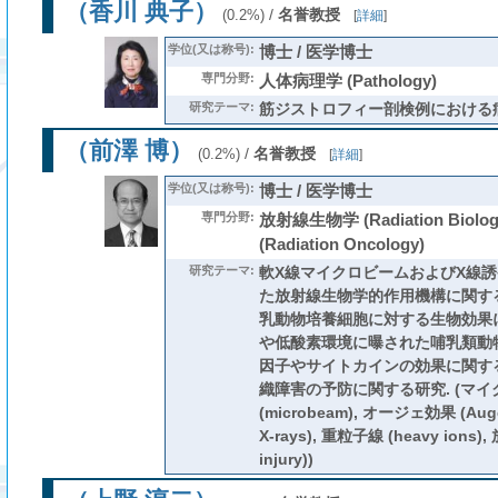
（香川 典子）
/
名誉教授
(0.2%)
[
詳細
]
学位(又は称号):
博士 / 医学博士
専門分野:
人体病理学 (Pathology)
研究テーマ:
筋ジストロフィー剖検例における
（前澤 博）
/
名誉教授
(0.2%)
[
詳細
]
学位(又は称号):
博士 / 医学博士
専門分野:
放射線生物学 (Radiation Biol
(Radiation Oncology)
研究テーマ:
軟X線マイクロビームおよびX線
た放射線生物学的作用機構に関する
乳動物培養細胞に対する生物効果に
や低酸素環境に曝された哺乳類動
因子やサイトカインの効果に関する
織障害の予防に関する研究. (マ
(microbeam), オージェ効果 (Auger 
X-rays), 重粒子線 (heavy ions),
injury))