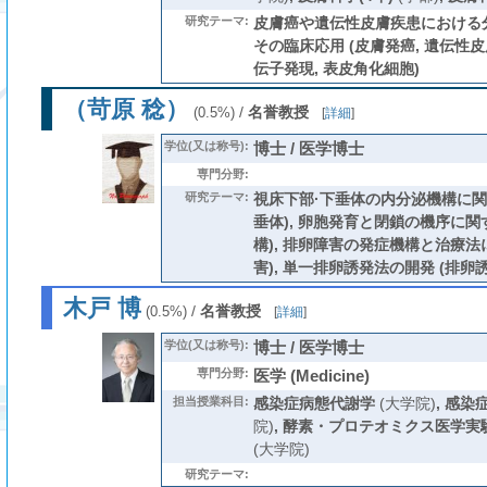
研究テーマ:
皮膚癌や遺伝性皮膚疾患における
その臨床応用 (皮膚発癌, 遺伝性皮
伝子発現, 表皮角化細胞)
（苛原 稔）
/
名誉教授
(0.5%)
[
詳細
]
学位(又は称号):
博士 / 医学博士
専門分野:
研究テーマ:
視床下部·下垂体の内分泌機構に関す
垂体), 卵胞発育と閉鎖の機序に関
構), 排卵障害の発症機構と治療法
害), 単一排卵誘発法の開発 (排卵
木戸 博
/
名誉教授
(0.5%)
[
詳細
]
学位(又は称号):
博士 / 医学博士
専門分野:
医学 (Medicine)
担当授業科目:
感染症病態代謝学
(大学院)
,
感染
院)
,
酵素・プロテオミクス医学実
(大学院)
研究テーマ: