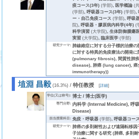
疫コース(3年)
(学部)
,
医学概論
(
(学部)
,
呼吸器コース(3年)
(学部)
,
ー・自己免疫コース
(学部)
,
呼吸
院)
,
呼吸器・膠原病内科学(4年)
(
科学演習
(大学院)
,
生体防御腫瘍
実習
(大学院)
,
臨床医学
(学部)
研究テーマ:
肺線維症に対する分子標的治療の開
に対する特異的免疫療法の開発に関
(pulmonary fibrosis), 間質性肺疾患 
disease), 肺癌 (lung cancer),
immunotherapy))
埴淵 昌毅
/
特任教授
(16.3%)
[
詳細
]
学位(又は称号):
博士 / 博士(医学)
専門分野:
内科学 (Internal Medicine), 呼
Disease)
担当授業科目:
免疫・呼吸器
(学部)
,
呼吸器コース(
研究テーマ:
肺癌の多剤耐性および遠隔転移因
子治療に関する研究 (肺癌, 多剤耐