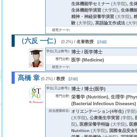
生体機能学セミナー
(大学院)
,
生
生体機能学演習
(大学院)
,
生体機
精神・神経栄養学演習
(大学院)
,
験
(大学院)
,
英語論文作成法
(大学
研究テーマ:
（六反 一仁）
/
名誉教授
(0.2%)
[
詳細
]
学位(又は称号):
博士 / 医学博士
専門分野:
医学 (Medicine)
研究テーマ:
髙橋 章
/
教授
(0.2%)
[
詳細
]
学位(又は称号):
博士 / 博士(医学)
専門分野:
栄養学 (Nutrition), 生理学 (Ph
(Bacterial Infectious Diseases)
担当授業科目:
オリエンテーション(4年生)
(学部)
(大学院)
,
公衆衛生学実習
(学部)
,
院)
,
医療栄養学特論
(大学院)
,
医療
Nutrition
(大学院)
,
国際食品安全