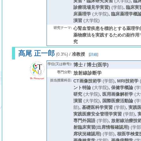
実習・臨床研究実習
(大学院)
,
臨
診療現場見学実習)
(学部)
,
臨床実
床薬理学
(大学院)
,
臨床薬理学概
演習
(大学院)
研究テーマ:
心腎血管疾患を標的とする薬理学的
薬物療法を実践するための副作用
究
髙尾 正一郎
/
准教授
(0.3%)
[
詳細
]
学位(又は称号):
博士 / 博士(医学)
専門分野:
放射線診断学
担当授業科目:
CT画像技術学
(学部)
,
MRI技術学
ント特論
(大学院)
,
保健学概論
(学
研究
(大学院)
,
医用画像解析学
(大
演習
(大学院)
,
国際医療活動論
(学
部)
,
基礎医科学実習
(学部)
,
実践
実践医療安全管理学実習
(学部)
,
専門外国語
(学部)
,
放射線治療技
射臨床実習(出席情報確認用)
(学部
席状況確認用)
(学部)
,
核医学検査
画像検査学
(学部)
,
画像病態学
(学