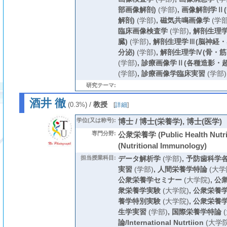
部画像解剖)
(学部)
,
画像解剖学Ⅱ
解剖)
(学部)
,
磁気共鳴画像学
(学部
臨床画像検査学
(学部)
,
解剖生理学
臓)
(学部)
,
解剖生理学Ⅲ(脳神経
分泌)
(学部)
,
解剖生理学Ⅳ(骨・筋
(学部)
,
診療画像学Ⅱ(各種造影・
(学部)
,
診療画像学臨床実習
(学部)
研究テーマ:
酒井 徹
/
教授
(0.3%)
[
詳細
]
学位(又は称号):
博士 / 博士(栄養学), 博士(医学)
専門分野:
公衆栄養学 (Public Health Nut
(Nutritional Immunology)
担当授業科目:
データ解析学
(学部)
,
予防歯科学
実習
(学部)
,
人間栄養学特論
(大学
公衆栄養学セミナー
(大学院)
,
公
衆栄養学実験
(大学院)
,
公衆栄養
養学特別実験
(大学院)
,
公衆栄養
生学実習
(学部)
,
国際栄養学特論
(
論/International Nutrtiion
(大学院