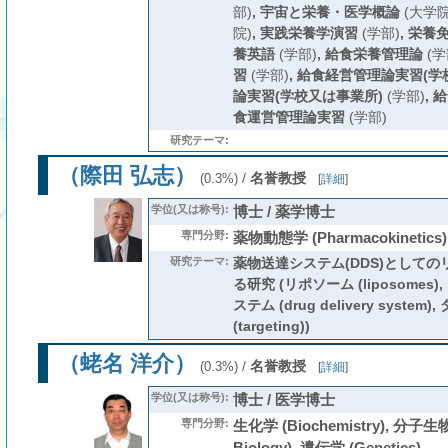
部)
,
宇宙と栄養・医学概論
(大学院
院)
,
実践栄養学演習
(学部)
,
栄養
養英語
(学部)
,
給食栄養管理論
(学
習
(学部)
,
給食経営管理論実習(学校
論実習(学校又は事業所)
(学部)
,
給
食運営管理論実習
(学部)
研究テーマ:
（際田 弘志）
/
名誉教授
(0.3%)
[
詳細
]
学位(又は称号):
博士 / 薬学博士
専門分野:
薬物動態学 (Pharmacokinetics)
研究テーマ:
薬物送達システム(DDS)として
る研究 (リポソーム (liposome
ステム (drug delivery syste
(targeting))
（蛯名 洋介）
/
名誉教授
(0.3%)
[
詳細
]
学位(又は称号):
博士 / 医学博士
専門分野:
生化学 (Biochemistry), 分子生物
Biology), 遺伝学 (Genetics)