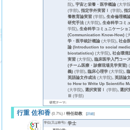
院)
,
宇宙と栄養・医学概論
(大学院
(学部)
,
指定学外実習Ⅰ
(学部)
,
指
養教育論実習
(学部)
,
生命倫理概
研究手法
(大学院)
,
生命科学コミ
学院)
,
生命科学コミュニケーショ
(Communication Know-How)
(
学・医学統計概論
(大学院)
,
社会
論 (Introduction to social medi
biostatistics)
(大学院)
,
社会環境
実習
(大学院)
,
臨床医学入門コー
(チーム医療・診療現場見学実習)
義)
(学部)
,
臨床心理学
(大学院)
,
英語論文作成法
(大学院)
,
英語論文作
to How to Write Up Scientific M
(大学院)
,
選択実習Ⅰ
(学部)
,
選択
Ⅲ
(学部)
研究テーマ:
行重 佐和香
/
特任助教
(0.7%)
[
詳細
]
学位(又は称号):
学士