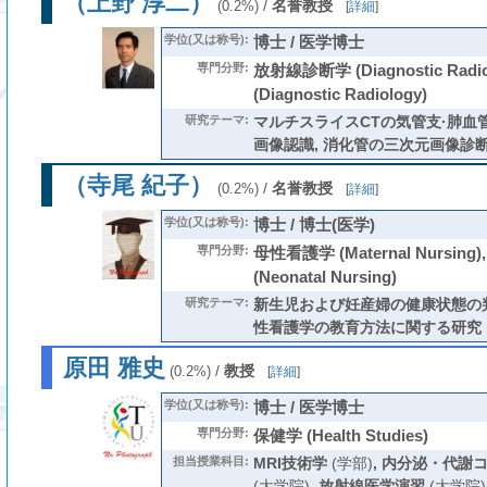
（上野 淳二）
/
名誉教授
(0.2%)
[
詳細
]
学位(又は称号):
博士 / 医学博士
専門分野:
放射線診断学 (Diagnostic Rad
(Diagnostic Radiology)
研究テーマ:
マルチスライスCTの気管支·肺血
画像認識, 消化管の三次元画像診
（寺尾 紀子）
/
名誉教授
(0.2%)
[
詳細
]
学位(又は称号):
博士 / 博士(医学)
専門分野:
母性看護学 (Maternal Nursing
(Neonatal Nursing)
研究テーマ:
新生児および妊産婦の健康状態の判
性看護学の教育方法に関する研究
原田 雅史
/
教授
(0.2%)
[
詳細
]
学位(又は称号):
博士 / 医学博士
専門分野:
保健学 (Health Studies)
担当授業科目:
MRI技術学
(学部)
,
内分泌・代謝
(大学院)
,
放射線医学演習
(大学院)