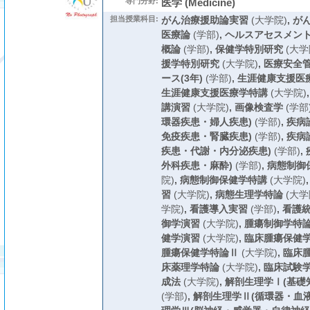
専門分野:
医学 (Medicine)
担当授業科目:
がん治療援助論実習
(大学院)
,
が
医療論
(学部)
,
ヘルスアセスメン
概論
(学部)
,
保健学特別研究
(大学
援学特別研究
(大学院)
,
医療安全
ース(3年)
(学部)
,
生涯健康支援医
生涯健康支援医療学特講
(大学院)
講演習
(大学院)
,
画像検査学
(学部
環器疾患・婦人疾患)
(学部)
,
疾病
免疫疾患・腎臓疾患)
(学部)
,
疾病
疾患・代謝・内分泌疾患)
(学部)
,
外科疾患・麻酔)
(学部)
,
病態制御
院)
,
病態制御保健学特講
(大学院)
習
(大学院)
,
病態生理学特論
(大学
学院)
,
看護導入実習
(学部)
,
看護
御学演習
(大学院)
,
腫瘍制御学特
健学演習
(大学院)
,
臨床腫瘍保健
腫瘍保健学特論Ⅱ
(大学院)
,
臨床
床薬理学特論
(大学院)
,
臨床試験
成法
(大学院)
,
解剖生理学Ⅰ(基礎
(学部)
,
解剖生理学Ⅱ(循環器・血液