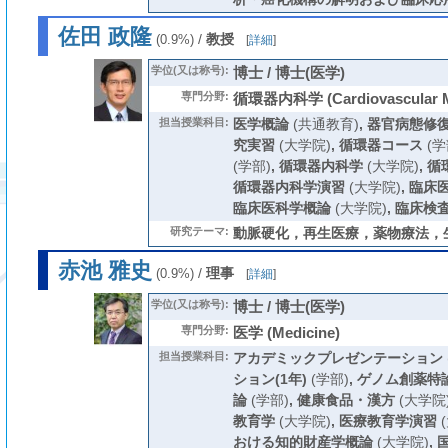
佐田 政隆
/
教授
(0.9%)
[
詳細
]
学位(又は称号):
博士 / 博士(医学)
専門分野:
循環器内科学 (Cardiovascular M
担当授業科目:
医学概論
(共通教育)
,
器官病態修
究実習
(大学院)
,
循環器コース
(学
(学部)
,
循環器内科学
(大学院)
,
循
循環器内科学演習
(大学院)
,
臨床
臨床医科学概論
(大学院)
,
臨床検査
研究テーマ:
動脈硬化，再生医療，薬物療法，
赤池 雅史
/
理事
(0.9%)
[
詳細
]
学位(又は称号):
博士 / 博士(医学)
専門分野:
医学 (Medicine)
担当授業科目:
アカデミックプレゼンテーション
ション(1年)
(学部)
,
ゲノム創薬特
論
(学部)
,
健康食品・漢方
(大学院
教育学
(大学院)
,
医療教育学演習
(
おける知的財産学概論
(大学院)
,