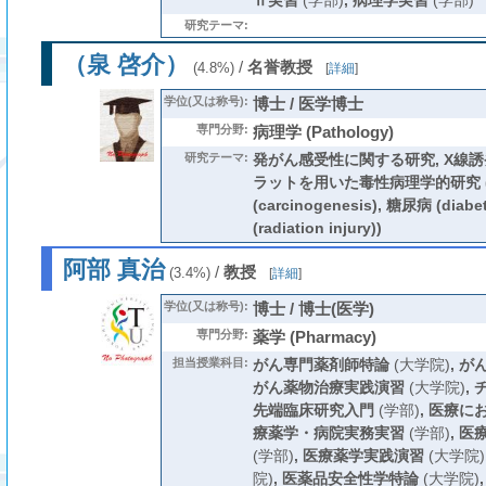
Ⅱ実習
(学部)
,
病理学実習
(学部)
研究テーマ:
（泉 啓介）
/
名誉教授
(4.8%)
[
詳細
]
学位(又は称号):
博士 / 医学博士
専門分野:
病理学 (Pathology)
研究テーマ:
発がん感受性に関する研究, X線
ラットを用いた毒性病理学的研究 
(carcinogenesis), 糖尿病 (dia
(radiation injury))
阿部 真治
/
教授
(3.4%)
[
詳細
]
学位(又は称号):
博士 / 博士(医学)
専門分野:
薬学 (Pharmacy)
担当授業科目:
がん専門薬剤師特論
(大学院)
,
が
がん薬物治療実践演習
(大学院)
,
先端臨床研究入門
(学部)
,
医療に
療薬学・病院実務実習
(学部)
,
医
(学部)
,
医療薬学実践演習
(大学院)
院)
,
医薬品安全性学特論
(大学院)