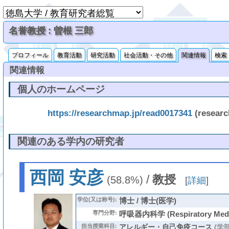
名誉教授 : 曽根 三郎
プロフィール
教育活動
研究活動
社会活動・その他
関連情報
検索
関連情報
個人のホームページ
https://researchmap.jp/read0017341
(resear
関連のある学内の研究者
西岡 安彦
/
教授
(58.8%)
[
詳細
]
学位(又は称号):
博士 / 博士(医学)
専門分野:
呼吸器内科学 (Respiratory Medi
担当授業科目:
アレルギー・自己免疫コース
(学部