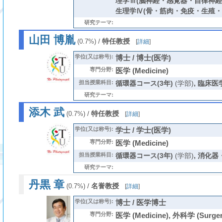
理学Ⅲ(脳神経・感覚器・自律神経
生理学Ⅳ(骨・筋肉・免疫・生殖・
研究テーマ:
山田 博胤
/
特任教授
(0.7%)
[
詳細
]
学位(又は称号):
博士 / 博士(医学)
専門分野:
医学 (Medicine)
担当授業科目:
循環器コース(3年)
(学部)
,
臨床医
研究テーマ:
添木 武
/
特任教授
(0.7%)
[
詳細
]
学位(又は称号):
学士 / 学士(医学)
専門分野:
医学 (Medicine)
担当授業科目:
循環器コース(3年)
(学部)
,
消化器
研究テーマ:
丹黒 章
/
名誉教授
(0.7%)
[
詳細
]
学位(又は称号):
博士 / 医学博士
専門分野:
医学 (Medicine), 外科学 (Surger