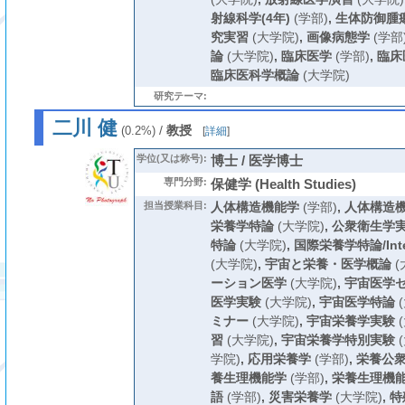
射線科学(4年)
(学部)
,
生体防御腫
究実習
(大学院)
,
画像病態学
(学部
論
(大学院)
,
臨床医学
(学部)
,
臨床
臨床医科学概論
(大学院)
研究テーマ:
二川 健
/
教授
(0.2%)
[
詳細
]
学位(又は称号):
博士 / 医学博士
専門分野:
保健学 (Health Studies)
担当授業科目:
人体構造機能学
(学部)
,
人体構造
栄養学特論
(大学院)
,
公衆衛生学
特論
(大学院)
,
国際栄養学特論/Interna
(大学院)
,
宇宙と栄養・医学概論
(
ーション医学
(大学院)
,
宇宙医学
医学実験
(大学院)
,
宇宙医学特論
(
ミナー
(大学院)
,
宇宙栄養学実験
(
習
(大学院)
,
宇宙栄養学特別実験
(
学院)
,
応用栄養学
(学部)
,
栄養公
養生理機能学
(学部)
,
栄養生理機
語
(学部)
,
災害栄養学
(大学院)
,
特