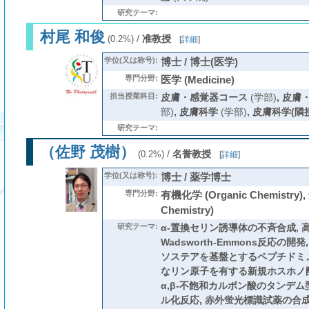
研究テーマ:
村尾 和俊
/
准教授
(0.2%)
[
詳細
]
学位(又は称号):
博士 / 博士(医学)
専門分野:
医学 (Medicine)
担当授業科目:
皮膚・感覚器コース
(学部)
,
皮膚・
部)
,
皮膚科学
(学部)
,
皮膚科学(隣
研究テーマ:
（佐野 茂樹）
/
名誉教授
(0.2%)
[
詳細
]
学位(又は称号):
博士 / 薬学博士
専門分野:
有機化学 (Organic Chemistry),
Chemistry)
研究テーマ:
α-置換セリン誘導体の不斉合成, 高立
Wadsworth-Emmons反応の
ソステアを基盤とするペプチドミメ
なリン原子を有する新規ホスホノ
α,β-不飽和カルボン酸のタンデム
ル化反応, 赤外蛍光標識試薬の合成