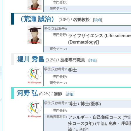
専門分野:
研究テーマ:
（荒瀬 誠治）
/
名誉教授
(0.3%)
[
詳細
]
学位(又は称号):
専門分野:
ライフサイエンス (Life scienc
(Dermatology)]
研究テーマ:
堀川 秀昌
/
技術専門職員
(0.2%)
[
詳細
]
学位(又は称号):
学士
専門分野:
研究テーマ:
河野 弘
/
講師
(0.2%)
[
詳細
]
学位(又は称号):
博士 / 博士(医学)
専門分野:
担当授業科目:
アレルギー・自己免疫コース
(学部
疫コース(3年)
(学部)
,
免疫・呼吸
論
(大学院)