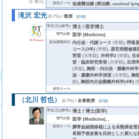
研究テーマ:
低侵襲治療 (癌治療, sentinel lymp
滝沢 宏光
/
教授
(0.7%)
[
詳細
]
学位(又は称号):
博士 / 医学博士
専門分野:
医学 (Medicine)
担当授業科目:
内分泌・代謝コース
(学部)
,
呼吸
コース(3年)
(学部)
,
器官病態修復
実習
(大学院)
,
外科学2
(学部)
,
生
習・臨床研究実習
(大学院)
,
生理
(学部)
,
胸部・内分泌・腫瘍外科学
泌・腫瘍外科学演習
(大学院)
,
胸
部)
,
胸部内分泌腫瘍外科学(4年)
(
研究テーマ:
（北川 哲也）
/
名誉教授
(0.7%)
[
詳細
]
学位(又は称号):
博士 / 博士(医学)
専門分野:
医学 (Medicine), ,
研究テーマ:
臍帯血細胞移植による未熟肺血管
長期予後改善を目的とした新たな