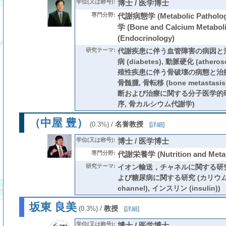
学位(又は称号):
博士 / 医学博士
専門分野:
代謝病態学 (Metabolic Patho
学 (Bone and Calcium Metab
(Endocrinology)
研究テーマ:
代謝疾患に伴う血管障害の病因と治
病 (diabetes), 動脈硬化 (atheros
殖性疾患に伴う骨破壊の病態と治療
骨髄腫, 骨転移 (bone metastas
断および治療に関する分子医学的研
序, 骨カルシウム代謝学)
（中屋 豊）
/
名誉教授
(0.3%)
[
詳細
]
学位(又は称号):
博士 / 医学博士
専門分野:
代謝栄養学 (Nutrition and Meta
研究テーマ:
イオン輸送，チャネルに関する研究
よび糖尿病に関する研究 (カリウムチャ
channel), インスリン (insulin))
坂東 良美
/
教授
(0.3%)
[
詳細
]
学位(又は称号):
博士 / 医学博士