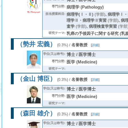
専門分野:
病理学 (Pathology)
担当授業科目:
病理学(Ⅰ・Ⅱ)
(学部)
,
病理学Ⅰ・
理学Ⅱ・病理学Ⅱ実習
(学部)
,
病
査学
(学部)
,
病理検査学実習
(学部
研究テーマ:
乳癌の予後因子に関する研究 (乳腺
（勢井 宏義）
/
名誉教授
(0.3%)
[
詳細
]
学位(又は称号):
博士 / 医学博士
専門分野:
医学 (Medicine)
研究テーマ:
（金山 博臣）
/
名誉教授
(0.3%)
[
詳細
]
学位(又は称号):
博士 / 医学博士
専門分野:
医学 (Medicine)
研究テーマ:
（森田 雄介）
/
名誉教授
(0.3%)
[
詳細
]
学位(又は称号):
博士 / 医学博士