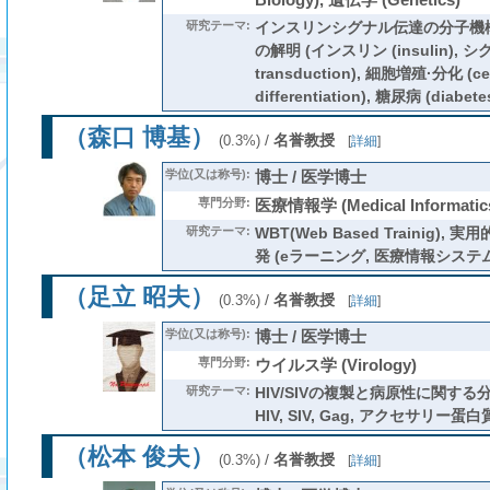
研究テーマ:
インスリンシグナル伝達の分子機
の解明 (インスリン (insulin), シ
transduction), 細胞増殖·分化 (cell 
differentiation), 糖尿病 (diabete
（森口 博基）
/
名誉教授
(0.3%)
[
詳細
]
学位(又は称号):
博士 / 医学博士
専門分野:
医療情報学 (Medical Informa
研究テーマ:
WBT(Web Based Trainig)
発 (eラーニング, 医療情報システ
（足立 昭夫）
/
名誉教授
(0.3%)
[
詳細
]
学位(又は称号):
博士 / 医学博士
専門分野:
ウイルス学 (Virology)
研究テーマ:
HIV/SIVの複製と病原性に関する分
HIV, SIV, Gag, アクセサリー蛋白
（松本 俊夫）
/
名誉教授
(0.3%)
[
詳細
]