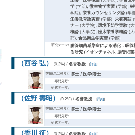
栄養・医学概論
(大学院)
,
宇宙医
学
(学部)
,
微生物学実習
(学部)
,
栄
学院)
,
栄養カウンセリング論
(学部
栄養教育論実習
(学部)
,
栄養英語
(
ナー
(大学院)
,
環境予防学実験
(大
概論
(大学院)
,
臨床栄養学概論
(大
部)
,
食品衛生学実習
(学部)
研究テーマ:
腸管細菌感染症による消化，吸収
る研究 (イオンチャネル, 腸管細菌感
（西谷 弘）
/
名誉教授
(0.2%)
[
詳細
]
学位(又は称号):
博士 / 医学博士
専門分野:
研究テーマ:
（佐野 壽昭）
/
名誉教授
(0.2%)
[
詳細
]
学位(又は称号):
博士 / 医学博士
専門分野:
研究テーマ:
（香川 征）
/
名誉教授
(0.2%)
[
詳細
]