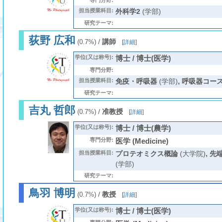
専門分野:
担当授業科目:
外科学2
(学部)
研究テーマ:
荻野 広和
/
講師
(0.7%)
[
詳細
]
学位(又は称号):
博士 / 博士(医学)
専門分野:
担当授業科目:
免疫・呼吸器
(学部)
,
呼吸器コース(
研究テーマ:
吉丸 哲郎
/
准教授
(0.7%)
[
詳細
]
学位(又は称号):
博士 / 博士(農学)
専門分野:
医学 (Medicine)
担当授業科目:
プロテオミクス概論
(大学院)
,
先
(学部)
研究テーマ:
鳥羽 博明
/
教授
(0.7%)
[
詳細
]
学位(又は称号):
博士 / 博士(医学)