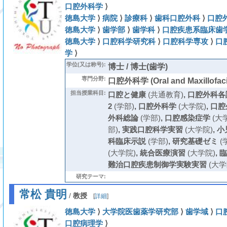
口腔外科学
⟩
徳島大学
⟩
病院
⟩
診療科
⟩
歯科口腔外科
⟩
口腔
徳島大学
⟩
歯学部
⟩
歯学科
⟩
口腔疾患系臨床歯
徳島大学
⟩
口腔科学研究科
⟩
口腔科学専攻
⟩
口
学
⟩
学位(又は称号):
博士 / 博士(歯学)
専門分野:
口腔外科学 (Oral and Maxillofaci
担当授業科目:
口腔と健康
(共通教育)
,
口腔外科各
2
(学部)
,
口腔外科学
(大学院)
,
口腔
外科総論
(学部)
,
口腔感染症学
(大
部)
,
実践口腔科学実習
(大学院)
,
小
科臨床示説
(学部)
,
研究基礎ゼミ
(
(大学院)
,
統合医療演習
(大学院)
,
臨
難治口腔疾患制御学実験実習
(大学
研究テーマ:
常松 貴明
/
教授
[
詳細
]
徳島大学
⟩
大学院医歯薬学研究部
⟩
歯学域
⟩
口
口腔病理学
⟩