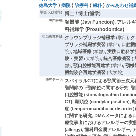
徳島大学
⟩
病院
⟩
診療科
⟩
歯科
⟩
かみあわせ補綴
学位(又は称号):
博士 / 博士(歯学)
専門分野:
顎機能 (Jaw Function), アレルギー
科補綴学 (Prosthodontics)
担当授業科目:
クラウンブリッジ補綴学
(学部)
,
ク
ブリッジ補綴学実習
(学部)
,
口腔機
院)
,
地域医療
(学部)
,
実践口腔科学
験・実習
(大学院)
,
統合医療演習
(
部)
,
顎口腔機能再建学
(学部)
,
顎機
機能咬合再建学演習
(大学院)
研究テーマ:
スパイラルCTによる顎関節三次元
顎関節の下顎頭位に関する研究, 顎
口腔機能 (stomatognathic functi
CT), 顆頭位 (condylar position),
症 (temporomandibular diso
に関する研究, DMAメータによる
療従事者におけるアレルギーの実態
(allergy), 歯科用金属アレルギー, アレ