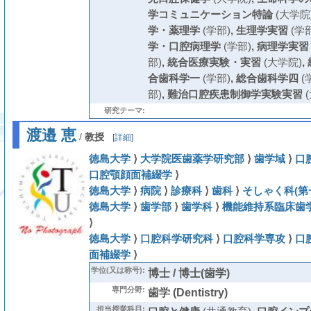
学コミュニケーション特論
(大学院
学・薬理学
(学部)
,
生理学実習
(学部
学・口腔病理学
(学部)
,
病理学実習
部)
,
統合医療実験・実習
(大学院)
,
合歯科学一
(学部)
,
総合歯科学四
(
部)
,
難治口腔疾患制御学実験実習
(
研究テーマ:
渡邉 恵
/
教授
[
詳細
]
徳島大学
⟩
大学院医歯薬学研究部
⟩
歯学域
⟩
口
口腔顎顔面補綴学
⟩
徳島大学
⟩
病院
⟩
診療科
⟩
歯科
⟩
そしゃく科(第
徳島大学
⟩
歯学部
⟩
歯学科
⟩
機能維持系臨床歯
⟩
徳島大学
⟩
口腔科学研究科
⟩
口腔科学専攻
⟩
口
面補綴学
⟩
学位(又は称号):
博士 / 博士(歯学)
専門分野:
歯学 (Dentistry)
担当授業科目: