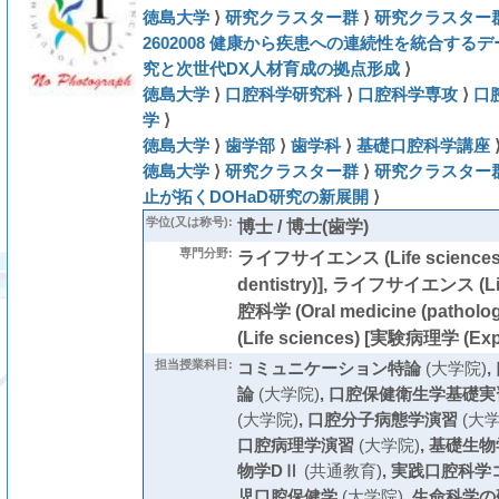
徳島大学
⟩
研究クラスター群
⟩
研究クラスター群
2602008 健康から疾患への連続性を統合する
究と次世代DX人材育成の拠点形成
⟩
徳島大学
⟩
口腔科学研究科
⟩
口腔科学専攻
⟩
口
学
⟩
徳島大学
⟩
歯学部
⟩
歯学科
⟩
基礎口腔科学講座
徳島大学
⟩
研究クラスター群
⟩
研究クラスター群
止が拓くDOHaD研究の新展開
⟩
学位(又は称号):
博士 / 博士(歯学)
専門分野:
ライフサイエンス (Life sciences
dentistry)], ライフサイエンス (Li
腔科学 (Oral medicine (path
(Life sciences) [実験病理学 (Expe
担当授業科目:
コミュニケーション特論
(大学院)
,
論
(大学院)
,
口腔保健衛生学基礎実
(大学院)
,
口腔分子病態学演習
(大学
口腔病理学演習
(大学院)
,
基礎生物
物学DⅡ
(共通教育)
,
実践口腔科学
児口腔保健学
(大学院)
,
生命科学の