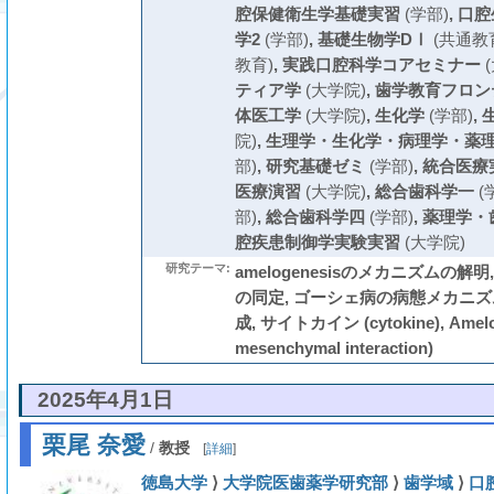
腔保健衛生学基礎実習
(学部)
,
口腔
学2
(学部)
,
基礎生物学DⅠ
(共通教
教育)
,
実践口腔科学コアセミナー
(
ティア学
(大学院)
,
歯学教育フロン
体医工学
(大学院)
,
生化学
(学部)
,
院)
,
生理学・生化学・病理学・薬
部)
,
研究基礎ゼミ
(学部)
,
統合医療
医療演習
(大学院)
,
総合歯科学一
(
部)
,
総合歯科学四
(学部)
,
薬理学・
腔疾患制御学実験実習
(大学院)
研究テーマ:
amelogenesisのメカニズムの
の同定, ゴーシェ病の病態メカニズ
成, サイトカイン (cytokine), Ameloge
mesenchymal interaction)
2025年4月1日
栗尾 奈愛
/
教授
[
詳細
]
徳島大学
⟩
大学院医歯薬学研究部
⟩
歯学域
⟩
口