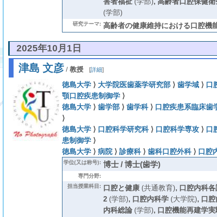
害者福祉
(学部)
,
高齢者口腔保健衛
(学部)
研究テーマ:
高齢者の健康維持における口腔機
2025年10月1日
津島 文彦
/
教授
[
詳細
]
徳島大学
⟩
大学院医歯薬学研究部
⟩
歯学域
⟩
口
顎口腔疾患制御学
⟩
徳島大学
⟩
歯学部
⟩
歯学科
⟩
口腔疾患系臨床歯
⟩
徳島大学
⟩
口腔科学研究科
⟩
口腔科学専攻
⟩
口
患制御学
⟩
徳島大学
⟩
病院
⟩
診療科
⟩
歯科口腔外科
⟩
口腔
学位(又は称号):
博士 / 博士(歯学)
専門分野:
担当授業科目:
口腔と健康
(共通教育)
,
口腔内科各
2
(学部)
,
口腔内科学
(大学院)
,
口腔
内科総論
(学部)
,
口腔機能再建学実