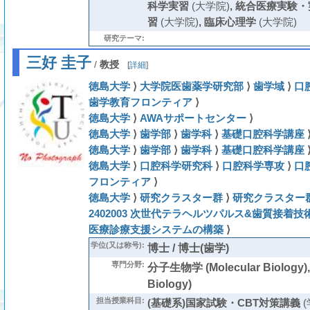
科学実習
(大学院)
,
統合医療実験・
習
(大学院)
,
臨床心理学
(大学院)
研究テーマ:
三好 圭子
/
教授
[
詳細
]
徳島大学
⟩
大学院医歯薬学研究部
⟩
歯学域
⟩
口
歯学教育フロンティア
⟩
徳島大学
⟩
AWAサポートセンター
⟩
徳島大学
⟩
歯学部
⟩
歯学科
⟩
基礎口腔科学講座
徳島大学
⟩
歯学部
⟩
歯学科
⟩
基礎口腔科学講座
徳島大学
⟩
口腔科学研究科
⟩
口腔科学専攻
⟩
口
フロンティア
⟩
徳島大学
⟩
研究クラスター群
⟩
研究クラスター群
2402003 次世代テラヘルツパルス&歯質接着
医療診療支援システムの構築
⟩
学位(又は称号):
博士 / 博士(歯学)
専門分野:
分子生物学 (Molecular Biology)
Biology)
担当授業科目:
(基礎系)国家試験・CBT対策講義
(