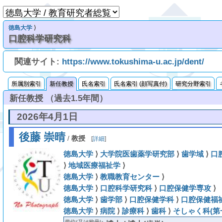
徳島大学
⟩
口腔科学研究科
関連サイト:
https://www.tokushima-u.ac.jp/dent/
所属別索引
新任教授
氏名索引
氏名索引 (顔写真付)
研究分野索引
新任教授 （過去1.5年間）
2026年4月1日
後藤 崇晴
/
教授
[
詳細
]
徳島大学
⟩
大学院医歯薬学研究部
⟩
歯学域
⟩
口
⟩
地域医療福祉学
⟩
徳島大学
⟩
教職教育センター
⟩
徳島大学
⟩
口腔科学研究科
⟩
口腔保健学専攻
⟩
徳島大学
⟩
歯学部
⟩
口腔保健学科
⟩
口腔保健福
徳島大学
⟩
病院
⟩
診療科
⟩
歯科
⟩
そしゃく科(第