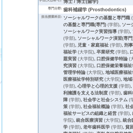
学位(又は称号):
博士 / 博士(歯学)
専門分野:
歯科補綴学 (Prosthodontics)
担当授業科目:
ソーシャルワークの基盤と専門職
の基盤と専門職(専門)
(学部)
,
ソー
ソーシャルワーク実習指導
(学部)
,
(学部)
,
ソーシャルワーク演習(専門
(学部)
,
児童・家庭福祉
(学部)
,
刑事
福祉学
(大学院)
,
卒業研究
(学部)
,
題実習
(大学院)
,
口腔保健学特論
(
究演習
(大学院)
,
口腔保健栄養福祉
管理学特論
(大学院)
,
地域医療福祉
医療福祉学特別研究
(大学院)
,
地域
(学部)
,
心理学と心理的支援
(学部)
,
利擁護を支える法制度
(学部)
,
歯科
障
(学部)
,
社会学と社会システム
(
策
(学部)
,
社会福祉概論
(学部)
,
社
福祉サービスの組織と経営
(学部)
,
学院)
,
統合医療演習
(大学院)
,
統合
学
(学部)
,
老年歯科医学
(学部)
,
貧