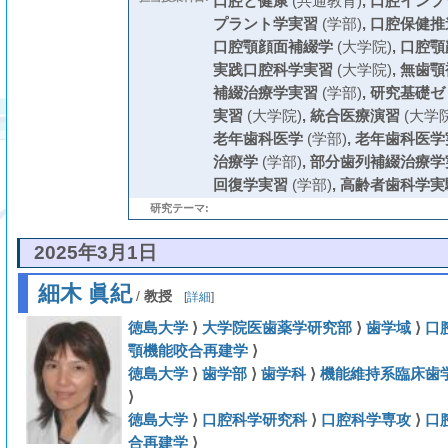
口腔と健康
(共通教育)
,
口腔インプ
プラント学実習
(学部)
,
口腔保健推
口腔顎顔面補綴学
(大学院)
,
口腔顎
実践口腔科学実習
(大学院)
,
無歯顎
補綴治療学実習
(学部)
,
研究基礎ゼ
実習
(大学院)
,
統合医療演習
(大学院
老年歯科医学
(学部)
,
老年歯科医学
治療学
(学部)
,
部分歯列補綴治療学
回復学実習
(学部)
,
高齢者歯科学実
研究テーマ:
2025年3月1日
細木 眞紀
/
教授
[
詳細
]
徳島大学
⟩
大学院医歯薬学研究部
⟩
歯学域
⟩
口
顎機能咬合再建学
⟩
徳島大学
⟩
歯学部
⟩
歯学科
⟩
機能維持系臨床歯
⟩
徳島大学
⟩
口腔科学研究科
⟩
口腔科学専攻
⟩
口
合再建学
⟩