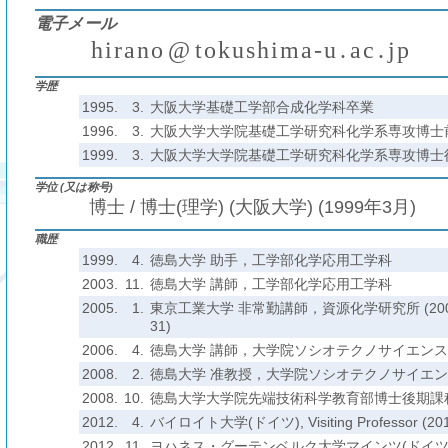
電子メール
h
i
r
a
n
o
@
t
o
k
u
s
h
i
m
a
-
u
.
a
c
.
j
p
(
)
₍
₎
₍
₎
学歴
1995.
3.
大阪大学基礎工学部合成化学科卒業
1996.
3.
大阪大学大学院基礎工学研究科化学系専攻博士
1999.
3.
大阪大学大学院基礎工学研究科化学系専攻博士
学位 (又は称号)
博士 / 博士(理学) (大阪大学) (1999年3月)
職歴
1999.
4.
徳島大学 助手，工学部化学応用工学科
2003.
11.
徳島大学 講師，工学部化学応用工学科
2005.
1.
東京工業大学 非常勤講師，資源化学研究所 (2005. 1. 
31)
2006.
4.
徳島大学 講師，大学院ソシオテクノサイエン
2008.
2.
徳島大学 准教授，大学院ソシオテクノサイエ
2008.
10.
徳島大学大学院先端技術科学教育部博士後期課
2012.
4.
バイロイト大学(ドイツ), Visiting Professor (2012. 
2012.
11.
ヨハネス・グーテンベルク大学マインツ(ドイツ), Visit