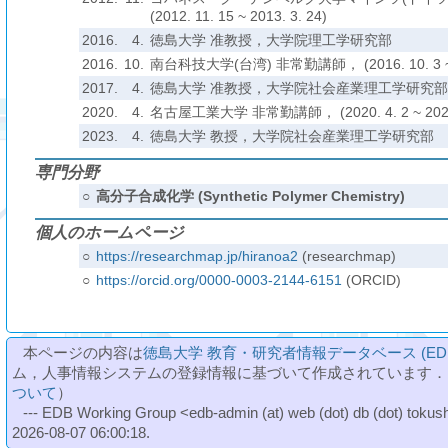
(2012. 11. 15 ~ 2013. 3. 24)
2016.
4.
徳島大学 准教授，大学院理工学研究部
2016.
10.
南台科技大学(台湾) 非常勤講師， (2016. 10. 3 ~ 2
2017.
4.
徳島大学 准教授，大学院社会産業理工学研究部
2020.
4.
名古屋工業大学 非常勤講師， (2020. 4. 2 ~ 2020.
2023.
4.
徳島大学 教授，大学院社会産業理工学研究部
専門分野
○
高分子合成化学 (Synthetic Polymer Chemistry)
個人のホームページ
○
https://researchmap.jp/hiranoa2
(researchmap)
○
https://orcid.org/0000-0003-2144-6151
(ORCID)
本ページの内容は
徳島大学 教育・研究者情報データベース (ED
ム，人事情報システムの登録情報に基づいて作成されています．
ついて
）
--- EDB Working Group <edb-admin (at) web (dot) db (dot) tokushi
2026-08-07 06:00:18.