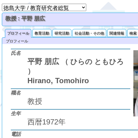
教授 : 平野 朋広
プロフィール
教育活動
研究活動
社会活動・その他
関連情報
検索
プロフィール
氏名
平野 朋広
（ ひらの ともひろ
）
Hirano, Tomohiro
職名
教授
生年
西暦1972年
電話