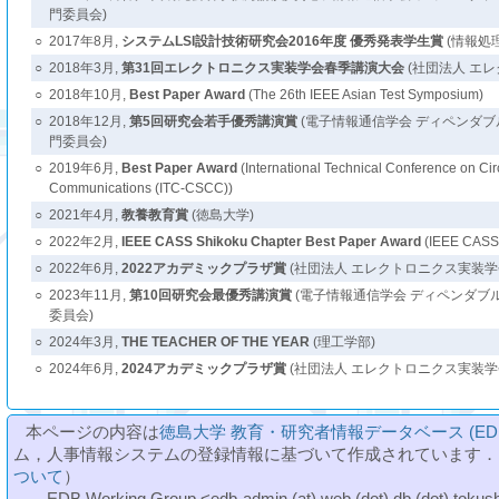
門委員会)
○
2017年8月,
システムLSI設計技術研究会2016年度 優秀発表学生賞
(情報処理
○
2018年3月,
第31回エレクトロニクス実装学会春季講演大会
(社団法人 エ
○
2018年10月,
Best Paper Award
(The 26th IEEE Asian Test Symposium)
○
2018年12月,
第5回研究会若手優秀講演賞
(電子情報通信学会 ディペンダ
門委員会)
○
2019年6月,
Best Paper Award
(International Technical Conference on Ci
Communications (ITC-CSCC))
○
2021年4月,
教養教育賞
(徳島大学)
○
2022年2月,
IEEE CASS Shikoku Chapter Best Paper Award
(IEEE CASS 
○
2022年6月,
2022アカデミックプラザ賞
(社団法人 エレクトロニクス実装学
○
2023年11月,
第10回研究会最優秀講演賞
(電子情報通信学会 ディペンダブ
委員会)
○
2024年3月,
THE TEACHER OF THE YEAR
(理工学部)
○
2024年6月,
2024アカデミックプラザ賞
(社団法人 エレクトロニクス実装学
本ページの内容は
徳島大学 教育・研究者情報データベース (ED
ム，人事情報システムの登録情報に基づいて作成されています．
ついて
）
--- EDB Working Group <edb-admin (at) web (dot) db (dot) tokushi