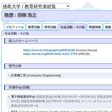
教授 : 四柳 浩之
プロフィール
教育活動
研究活動
社会活動・その他
関連情報
検索
社会活動・その他
個人のホームページ
https://researchmap.jp/read0054346
(researchmap)
https://orcid.org/0000-0002-4223-3705
(ORCID)
専門分野
○
計算機工学 (Computer Engineering)
所属学会(役職)
○
電子情報通信学会
(四国支部会計幹事 [2001年4月〜2003年3月], 四国支部学
年4月], 四国支部庶務幹事 [2017年4月〜2019年4月], ディペンダブル
委員 [2023年4月〜])
○
IEEE
(Circuits and Systems Society Shikoku Chapter Vice-chair [202