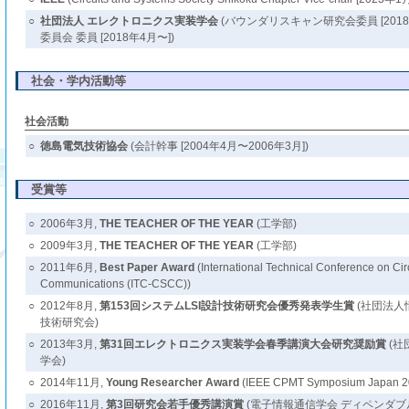
○
社団法人 エレクトロニクス実装学会
(バウンダリスキャン研究会委員 [2018年
委員会 委員 [2018年4月〜])
社会・学内活動等
社会活動
○
徳島電気技術協会
(会計幹事 [2004年4月〜2006年3月])
受賞等
○
2006年3月,
THE TEACHER OF THE YEAR
(工学部)
○
2009年3月,
THE TEACHER OF THE YEAR
(工学部)
○
2011年6月,
Best Paper Award
(International Technical Conference on Ci
Communications (ITC-CSCC))
○
2012年8月,
第153回システムLSI設計技術研究会優秀発表学生賞
(社団法人
技術研究会)
○
2013年3月,
第31回エレクトロニクス実装学会春季講演大会研究奨励賞
(社
学会)
○
2014年11月,
Young Researcher Award
(IEEE CPMT Symposium Japan 2
○
2016年11月,
第3回研究会若手優秀講演賞
(電子情報通信学会 ディペンダ