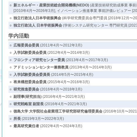
○
新エネルギー・産業技術総合開発機構(NEDO)
(産業技術研究助成事業 事
[2010年4月〜2026年3月], イノベーション推進事業 事前評価レビュアー [201
○
独立行政法人日本学術振興会
(科学研究費委員会専門委員 [2018年12月〜202
○
独立行政法人 日本学術振興会
(学術システム研究センター 専門研究員 [2023年
学内活動
○
広報委員会委員
(2011年4月〜2012年3月)
○
入学試験委員会委員
(2012年4月〜2014年3月)
○
フロンティア研究センター委員
(2013年4月〜2017年3月)
○
アドミッションセンター兼務教員
(2013年4月〜2014年3月)
○
入学試験委員会委員長
(2014年5月〜2015年4月)
○
将来構想委員会委員
(2015年4月〜2016年3月)
○
研究推進委員会
(2016年4月〜2018年3月)
○
副理事(研究担当)
(2016年4月〜2021年3月)
○
研究戦略室 副室長
(2016年4月〜2021年3月)
○
徳島大学 大学院社会産業理工学研究部研究倫理委員会
(2016年10月〜202
○
所長
(2019年3月〜2022年3月)
○
最高研究責任者
(2022年4月〜2024年3月)