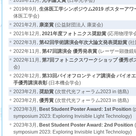
2018年11月,
光学論文賞
(日本光学会)
○
2019年9月,
生体医工学シンポジウム2019 ポスターアワ
体医工学会)
○
2021年2月,
康楽賞
(公益財団法人 康楽会)
○
2021年12月,
2021年度フォトニクス奨励賞
(応用物理学会
○
2022年3月,
第42回学術講演会年次大論文発表奨励賞
(社
○
2022年11月,
第47回講演会 優秀発表賞
(レーザー顕微鏡
○
2022年11月,
第7回フォトニクスワークショップ 優秀ポ
会)
○
2022年12月,
第33回バイオフロンティア講演会 バイオ
手優秀講演表彰
(日本機会学会)
○
2023年2月,
奨励賞
(次世代光フォーラム2023 in 徳島)
○
2023年2月,
優秀賞
(次世代光フォーラム2023 in 徳島)
○
2023年3月,
Best Student Poster Award: 1st Position
(p
symposium 2023: Exploring Invisible Light Technology)
○
2023年3月,
Best Student Poster Award: 2nd Position
(
symposium 2023: Exploring Invisible Light Technology)