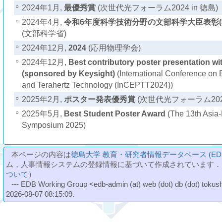
○
2024年1月,
最優秀賞
(次世代光フォーラム2024 in 徳島)
○
2024年4月,
令和6年度科学技術分野の文部科学大臣表彰(
(文部科学省)
○
2024年12月,
2024
(応用物理学会)
○
2024年12月,
Best contributory poster presentation wi
(sponsored by Keysight)
(International Conference on E
and Terahertz Technology (InCEPTT2024))
○
2025年2月,
ポスター発表優秀賞
(次世代光フォーラム2025
○
2025年5月,
Best Student Poster Award
(The 13th Asia-
Symposium 2025)
本ページの内容は
徳島大学 教育・研究者情報データベース (ED
ム，人事情報システムの登録情報に基づいて作成されています．
ついて
）
--- EDB Working Group <edb-admin (at) web (dot) db (dot) tokushi
2026-08-07 08:15:09.