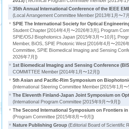
2013)
(Technical Program Committee member [2013年
○
35th Annual International Conference of the IEEE 
(Local Arrangement Committee Member [2013年1月〜7月
○
SPIE The International Society for Optical Engineerin
Student Chapter [2014年4月〜2026年3月], Program Comm
SPIE/OSJ Biophotonics Japan [2015年3月〜10月], Prog
Member, BiOS, SPIE Photonic West [2016年4月〜2026年
Committee, SPIE Biomedical Imaging and Sensing Co
2026年7月])
○
1st Biomedical Imaging and Sensing Conference (BI
COMMITTEE Member [2014年1月〜12月])
○
5th Asian and Pacific-Rim Symposium on Biophotoni
(International Steering Committee Member [2015年1月〜
○
The Eleventh Finland-Japan Joint Symposium on Opti
(International Program Committee [2015年9月〜9月])
○
The Second International Symposium on Frontiers i
(Program Committee [2015年8月〜9月])
○
Nature Publishing Group
(Editorial Board of Scientif