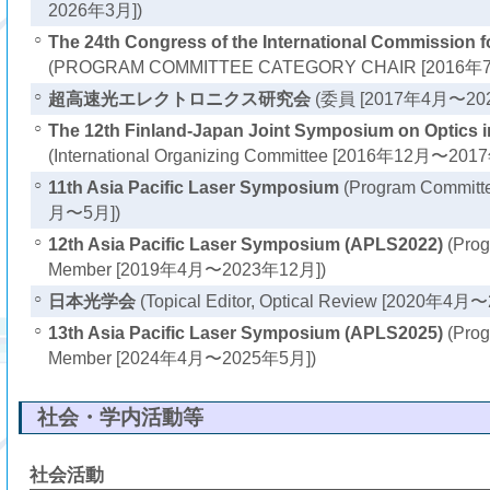
2026年3月])
○
The 24th Congress of the International Commission f
(PROGRAM COMMITTEE CATEGORY CHAIR [2016年
○
超高速光エレクトロニクス研究会
(委員 [2017年4月〜20
○
The 12th Finland-Japan Joint Symposium on Optics i
(International Organizing Committee [2016年12月〜201
○
11th Asia Pacific Laser Symposium
(Program Committ
月〜5月])
○
12th Asia Pacific Laser Symposium (APLS2022)
(Prog
Member [2019年4月〜2023年12月])
○
日本光学会
(Topical Editor, Optical Review [2020年4
○
13th Asia Pacific Laser Symposium (APLS2025)
(Prog
Member [2024年4月〜2025年5月])
社会・学内活動等
社会活動