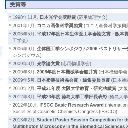
受賞等
○
1998年11月,
日本光学会奨励賞
(応用物理学会)
○
2001年1月,
コニカ画像科学奨励賞
(コニカ画像科学振興
○
2006年5月,
平成17年度日本生体医工学会論文賞・阪本
工学会)
○
2006年9月,
生体医工学シンポジウム2006 ベストリサー
シンポジウム)
○
2009年3月,
光学論文賞
(応用物理学会)
○
2009年3月,
2008年度日本機械学会船井賞
(日本機械学会
○
2009年5月,
日本塗装技術協会賞・編集委員長賞
(日本塗
○
2010年2月,
平成21年度 大阪大学教育・研究功績賞
(大阪
○
2012年3月,
平成23年度 徳島大学工学部長表彰
(徳島大学
○
2012年10月,
IFSCC Basic Research Award
(Internation
Societies of Cosmetic Chemists Congress (IFSCC))
○
2013年2月,
Student Poster Session Competition for t
Multiphoton Microscopy in the Biomedical Sciences XI