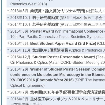
Photonics West 2013)
○
2013年5月,
業績賞・論文賞(オリジナル部門)
(社団法人 
○
2013年10月,
若手研究奨励賞
(第36回日本生体医工学会
○
2014年10月,
若手研究奨励賞
(第37回日本生体医工学会
○
2015年8月,
Poster Award
(9th International Conference
10th Pan-Pacific Connective Tissue Societies Symposiu
○
2015年8月,
Best Student Paper Award (3rd Prize)
(CLE
○
2015年11月,
第1回OPJ優秀講演賞
(Optics & Photonics 
○
2015年12月,
Student Poster Presentation Award
(The 
On Photonics & Optics (Asian CORE Student Meeting 20
○
2016年2月,
Winner of Student Poster Session Competi
conference on Multiphoton Microscopy in the Biomed
XVI/BiOS2016 (Photonic West 2016)
(SPIE The Internat
Optical Engineering)
○
2016年7月,
第40回(2016年春季)応用物理学会講演奨励
○
2016年9月,
生体医工学シンポジウム2016 ベストリサー
日本生体医工学会)