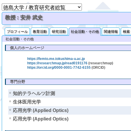
教授 : 安井 武史
プロフィール
教育活動
研究活動
社会活動・その他
関連情報
検索
社会活動・その他
個人のホームページ
https://femto.me.tokushima-u.ac.jp
https://researchmap.jp/read0191176
(researchmap)
https://orcid.org/0000-0001-7742-6155
(ORCID)
専門分野
○
知的テラヘルツ計測
○
生体医用光学
○
応用光学 (Applied Optics)
○
応用光学 (Applied Optics)