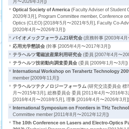
月〜2026年3月])
○
Optical Society of America
(Faculty Adviser of Stude
2020年3月], Program Committee member, Conference on L
Optics (CLEO) [2018年5月〜2021年5月], Faculty Co-Advise
[2020年4月〜2026年3月])
○
バイオメックフォーラム21研究会
(庶務幹事 [2003年4月〜
○
応用光学懇談会
(幹事 [2005年4月〜2017年3月])
○
テラヘルツ電磁波産業利用研究会
(委員 [2007年4月〜20
○
テラヘルツ技術動向調査委員会
(委員 [2009年1月〜3月])
○
International Workshop on Terahertz Technology 200
member [2009年11月])
○
テラヘルツテクノロジーフォーラム
(研究交流委員会 標準部
月〜2015年3月], 総務委員会 委員 [2011年4月〜2016年
[2016年4月〜2018年5月], 理事 [2016年4月〜2026年3月]
○
International Symposium on Frontiers in THz Techno
Committee member [2011年8月〜2012年12月])
○
The 10th Conference on Lasers and Electro-Optics 