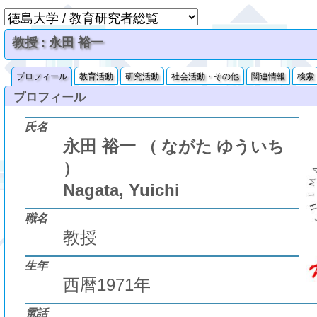
教授 : 永田 裕一
プロフィール
教育活動
研究活動
社会活動・その他
関連情報
検索
プロフィール
氏名
永田 裕一
（ ながた ゆういち
）
Nagata, Yuichi
職名
教授
生年
西暦1971年
電話