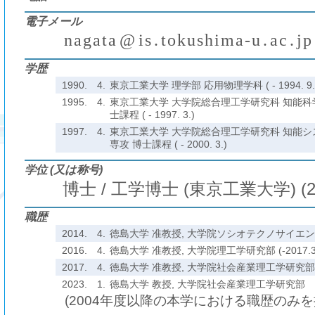
電子メール
n
a
g
a
t
a
@
i
s
.
t
o
k
u
s
h
i
m
a
-
u
.
a
c
.
j
p
(
)
₍
₎
₍
₎
₍
₎
学歴
1990.
4.
東京工業大学 理学部 応用物理学科 ( - 1994. 9.
1995.
4.
東京工業大学 大学院総合理工学研究科 知能科
士課程 ( - 1997. 3.)
1997.
4.
東京工業大学 大学院総合理工学研究科 知能シ
専攻 博士課程 ( - 2000. 3.)
学位 (又は称号)
博士 / 工学博士 (東京工業大学) (2
職歴
2014.
4.
徳島大学 准教授, 大学院ソシオテクノサイエンス研究
2016.
4.
徳島大学 准教授, 大学院理工学研究部 (-2017.3
2017.
4.
徳島大学 准教授, 大学院社会産業理工学研究部 (-2
2023.
1.
徳島大学 教授, 大学院社会産業理工学研究部
(2004年度以降の本学における職歴のみ