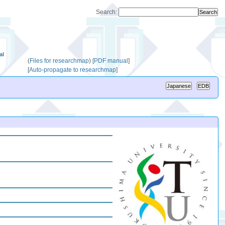
Search:
al
(
Files for researchmap
)
[
PDF manual
]
[
Auto-propagate to researchmap
]