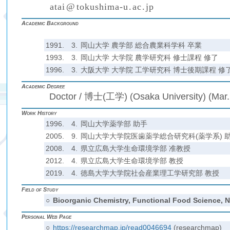
a
t
a
i
@
t
o
k
u
s
h
i
m
a
-
u
.
a
c
.
j
p
(
)
₍
₎
₍
₎
Academic Background
1991.
3.
岡山大学 農学部 総合農業科学科 卒業
1993.
3.
岡山大学 大学院 農学研究科 修士課程 修了
1996.
3.
大阪大学 大学院 工学研究科 博士後期課程 修
Academic Degree
Doctor / 博士(工学) (Osaka University) (Mar.
Work History
1996.
4.
岡山大学薬学部 助手
2005.
9.
岡山大学大学院医歯薬学総合研究科(薬学系) 助
2008.
4.
県立広島大学生命環境学部 准教授
2012.
4.
県立広島大学生命環境学部 教授
2019.
4.
徳島大学大学院社会産業理工学研究部 教授
Field of Study
○
Bioorganic Chemistry, Functional Food Science, N
Personal Web Page
○
https://researchmap.jp/read0046694
(researchmap)