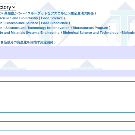
3007 高感度かつハイスループットなアスコルビン酸定量法の開発
⟩
science and Bioindustry
⟩
Food Science
⟩
on
⟩
Bioresource Science
⟩
Food Bioscience
⟩
on
⟩
Sciences and Technology for Innovation
⟩
Bioresources Program
⟩
ife and Materials Systems Engineering
⟩
Biological Science and Technology
⟩
Biologic
用希少食品成分の資産化を目指す用途開発
⟩