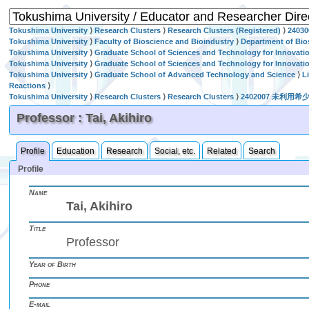
Tokushima University
⟩
Research Clusters
⟩
Research Clusters (Registered)
⟩
240
Tokushima University
⟩
Faculty of Bioscience and Bioindustry
⟩
Department of Bio
Tokushima University
⟩
Graduate School of Sciences and Technology for Innovati
Tokushima University
⟩
Graduate School of Sciences and Technology for Innovati
Tokushima University
⟩
Graduate School of Advanced Technology and Science
⟩
L
Reactions
⟩
Tokushima University
⟩
Research Clusters
⟩
Research Clusters
⟩
2402007 未利
Professor : Tai, Akihiro
Profile
Education
Research
Social, etc.
Related
Search
Profile
Name
Tai, Akihiro
Title
Professor
Year of Birth
Phone
E-mail