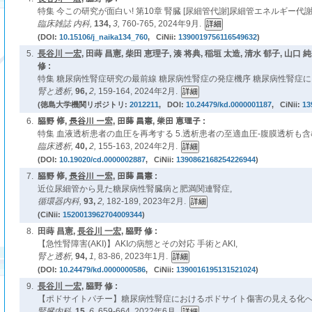
特集 今この研究が面白い! 第10章 腎臓 [尿細管代謝]尿細管エネルギー代謝
臨床雑誌 内科,
134,
3,
760-765, 2024年9月.
(DOI:
10.15106/j_naika134_760
, CiNii:
1390019756116549632
)
5.
長谷川 一宏
, 田蒔 昌憲, 柴田 恵理子, 湊 将典, 稲垣 太造, 清水 郁子, 山口 純
修 :
特集 糖尿病性腎症研究の最前線 糖尿病性腎症の発症機序 糖尿病性腎症に
腎と透析,
96,
2,
159-164, 2024年2月.
(徳島大学機関リポジトリ:
2012211
, DOI:
10.24479/kd.0000001187
, CiNii:
13
6.
𦚰野 修,
長谷川 一宏
, 田蒔 昌憲, 柴田 恵理子 :
特集 血液透析患者の血圧を再考する 5.透析患者の至適血圧-腹膜透析も含
臨床透析,
40,
2,
155-163, 2024年2月.
(DOI:
10.19020/cd.0000002887
, CiNii:
1390862168254226944
)
7.
𦚰野 修,
長谷川 一宏
, 田蒔 昌憲 :
近位尿細管から見た糖尿病性腎臓病と肥満関連腎症,
循環器内科,
93,
2,
182-189, 2023年2月.
(CiNii:
1520013962704009344
)
8.
田蒔 昌憲,
長谷川 一宏
, 𦚰野 修 :
【急性腎障害(AKI)】AKIの病態とその対応 手術とAKI,
腎と透析,
94,
1,
83-86, 2023年1月.
(DOI:
10.24479/kd.0000000586
, CiNii:
1390016195131521024
)
9.
長谷川 一宏
, 𦚰野 修 :
【ポドサイトパチー】糖尿病性腎症におけるポドサイト傷害の見える化へ
腎臓内科,
15,
6,
659-664, 2022年6月.