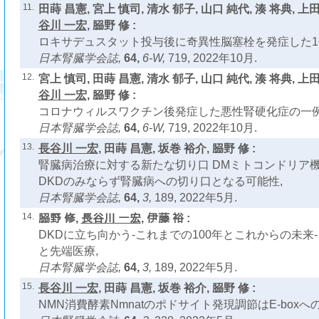
11.
田蒔 昌憲, 宮上 慎司, 清水 郁子, 山口 純代, 湊 将典, 上
谷川 一宏
, 𦚰野 修 :
ロキサデュスタット投与後に奇異性脳塞栓を発症した1
日本腎臓学会誌,
64,
6-W,
719, 2022年10月.
12.
宮上 慎司, 田蒔 昌憲, 清水 郁子, 山口 純代, 湊 将典, 上
谷川 一宏
, 𦚰野 修 :
コロナウィルスワクチン後発症した悪性腎硬化症の一例
日本腎臓学会誌,
64,
6-W,
719, 2022年10月.
13.
長谷川 一宏
, 田蒔 昌憲, 坂巻 裕介, 𦚰野 修 :
腎臓病治療に対する新たな切り口 DMミトコンドリア機
DKDのみならず腎臓病への切り口となる可能性,
日本腎臓学会誌,
64,
3,
189, 2022年5月.
14.
𦚰野 修,
長谷川 一宏
, 伊藤 裕 :
DKDに立ち向かう-これまでの100年とこれからの未来-
と先端医療,
日本腎臓学会誌,
64,
3,
189, 2022年5月.
15.
長谷川 一宏
, 田蒔 昌憲, 坂巻 裕介, 𦚰野 修 :
NMN消費酵素Nmnatのポドサイト発現調節はE-boxへのep