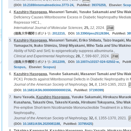
(DOI:
10.2169/internalmedicine.3773-24
, PubMed:
39370259
, Elsevier:
Scop
4.
Kazuhiro Hasegawa
, Masanori Tamaki, Yusuke Sakamaki
and
Shu Waki
Deficiency Causes Mitoribosome Excess in Diabetic Nephropathy Mediated
Repressor HIC1.,
International Journal of Molecular Sciences,
25,
12,
2024.
(徳島大学機関リポジトリ:
2012210
, DOI:
10.3390/ijms25126384
, PubMed:
38
5.
Kazuhiro Hasegawa
, Masanori Tamaki, Eriko Shibata, Taizo Inagaki, M
Yamaguchi, Ikuko Shimizu, Shinji Miyakami, Miho Tada
and
Shu Wakino 
Ability of NAD and Sirt1 to epigenetically suppress albuminuria.,
Clinical and Experimental Nephrology,
28,
7,
599-607, 2024.
(徳島大学機関リポジトリ:
2012209
, DOI:
10.1007/s10157-024-02502-w
, PubM
Scopus
, Elsevier:
Scopus
)
6.
Kazuhiro Hasegawa
, Yusuke Sakamaki, Masanori Tamaki
and
Shu Waki
PCK1 Protects against Mitoribosomal Defects in Diabetic Nephropathy in
Journal of the American Society of Nephrology,
34,
8,
1343-1365, 2023.
(DOI:
10.1681/ASN.0000000000000156
, PubMed:
37199399
)
7.
Itaru Yasuda,
Kazuhiro Hasegawa
, Yusuke Sakamaki, Hirokazu Muraok
Kusahana, Takashi Ono, Takeshi Kanda, Hirobumi Tokuyama, Shu Wak
Pre-emptive Short-term Nicotinamide Mononucleotide Treatment in a Mou
Nephropathy.,
Journal of the American Society of Nephrology,
32,
6,
1355-1370, 2021.
(DOI:
10.1681/ASN.2020081188
, PubMed:
33795425
)
8.
Takahisa Kawaguchi,
Kazuhiro Hasegawa
, Itaru Yasuda, Hirokazu Mur