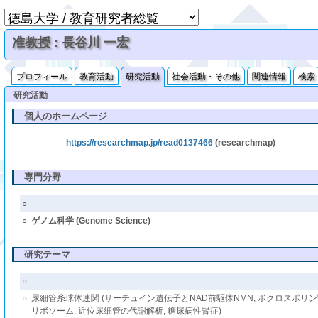
准教授 : 長谷川 一宏
プロフィール
教育活動
研究活動
社会活動・その他
関連情報
検索
研究活動
個人のホームページ
https://researchmap.jp/read0137466
(researchmap)
専門分野
○
○
ゲノム科学 (Genome Science)
研究テーマ
○
○
尿細管糸球体連関 (サーチュイン遺伝子とNAD前駆体NMN, ボクロスポリ
リボソーム, 近位尿細管の代謝解析, 糖尿病性腎症)