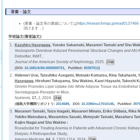
著書・論文
(著書・論文等の業績については
https://researchmap.jp/read0137466
頂けます．)
学術論文(審査論文):
1.
Kazuhiro Hasegawa
, Yusuke Sakamaki, Masanori Tamaki
and
Shu Waki
Voclosporin Overdose-Induced Peroxisomal Structural Changes and AKI A
Detoxifier, INMT.,
Journal of the American Society of Nephrology,
2025.
(DOI:
10.1681/ASN.0000000751
, PubMed:
40397512
)
2.
Hidenori Urai, Tatsuhiko Azegami, Motoaki Komatsu, Rina Takahashi, 
Hasegawa
, Hirofumi Tokuyama, Shu Wakino, Kaori Hayashi, Takeshi 
Ghrelin Promotes Lipid Uptake into White Adipose Tissue via Endothelia
Secretagogue-Receptor in Mice,
Nutrients,
17,
1,
2024.
(徳島大学機関リポジトリ:
2014589
, DOI:
10.3390/nu17010146
, PubMed:
397
3.
Masanori Tamaki, Taizo Inagaki, Masanori Minato, Eriko Shibata, Rika N
Yukiko Matsubara, Masamitsu Sasaki, Motoyuki Tamaki, Masaharu Ta
Kojiro Nagai
and
Shu Wakino :
Roxadustat for Treating Anemia in Patients with Advanced Chronic Kidne
Dialysis: A Retrospective Study,
Internal Medicine,
64,
9,
1303-1314, 2024.