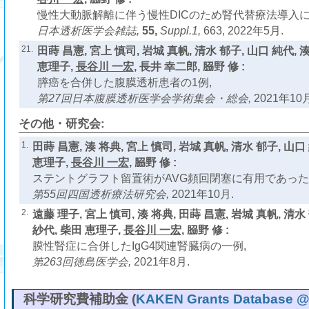
慢性大動脈解離に伴う慢性DICのため腎代替療法導入に
日本透析医学会雑誌,
55,
Suppl.1,
663, 2022年5月.
21.
田蒔 昌憲, 宮上 慎司, 岩城 真帆, 清水 郁子, 山口 純代, 
恵理子,
長谷川 一宏
, 長井 幸二郎, 𦚰野 修 :
膵癌を合併した腹膜透析患者の1例,
第27回日本腹膜透析医学会学術集会・総会,
2021年10月
その他・研究会:
1.
田蒔 昌憲, 湊 将典, 宮上 慎司, 岩城 真帆, 清水 郁子, 山口
恵理子,
長谷川 一宏
, 𦚰野 修 :
ステントグラフト留置術がAVG頻回閉塞に有用であった
第55回四国透析療法研究会,
2021年10月.
2.
遠藤 理子, 宮上 慎司, 湊 将典, 田蒔 昌憲, 岩城 真帆, 清水
紗代, 柴田 恵理子,
長谷川 一宏
, 𦚰野 修 :
膜性腎症に合併したIgG4関連腎臓病の一例,
第263回徳島医学会,
2021年8月.
科学研究費補助金 (
KAKEN Grants Database @ N