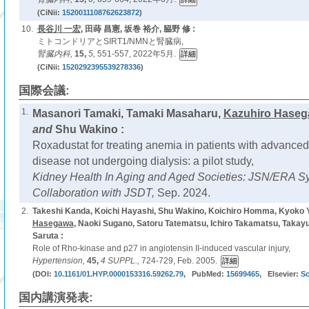
(CiNii:
1520011108762623872
)
10.
長谷川 一宏
, 田蒔 昌憲, 坂巻 裕介, 𦚰野 修 :
ミトコンドリアとSIRT1/NMNと腎臓病,
腎臓内科,
15,
5,
551-557, 2022年5月.
(CiNii:
1520292395539278336
)
国際会議:
1.
Masanori Tamaki, Tamaki Masaharu,
Kazuhiro Hase
and
Shu Wakino :
Roxadustat for treating anemia in patients with advanced
disease not undergoing dialysis: a pilot study,
Kidney Health In Aging and Aged Societies: JSN/ERA 
Collaboration with JSDT,
Sep. 2024.
2.
Takeshi Kanda, Koichi Hayashi, Shu Wakino, Koichiro Homma, Kyoko 
Hasegawa
, Naoki Sugano, Satoru Tatematsu, Ichiro Takamatsu, Takayu
Saruta :
Role of Rho-kinase and p27 in angiotensin II-induced vascular injury,
Hypertension,
45,
4 SUPPL.,
724-729, Feb. 2005.
(DOI:
10.1161/01.HYP.0000153316.59262.79
, PubMed:
15699465
, Elsevier:
S
国内講演発表: