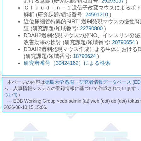
おける意義 (研究課題/領域番号:
25293197
)
Ｃｌａｕｄｉｎ－１遺伝子改変マウスによるポ
解析 (研究課題/領域番号:
24591210
)
近位尿細管特異的SIRT1過剰発現マウスの慢性
証 (研究課題/領域番号:
22790800
)
DDAH2過剰発現マウスの膵NO、インスリン分
改善効果の検討 (研究課題/領域番号:
20790654
)
DDAH2過剰発現マウス作成による生体におけるD
(研究課題/領域番号:
18790624
)
研究者番号（30424162）による検索
本ページの内容は
徳島大学 教育・研究者情報データベース (ED
ム，人事情報システムの登録情報に基づいて作成されています．
ついて
）
--- EDB Working Group <edb-admin (at) web (dot) db (dot) tokushi
2026-08-10 15:15:06.