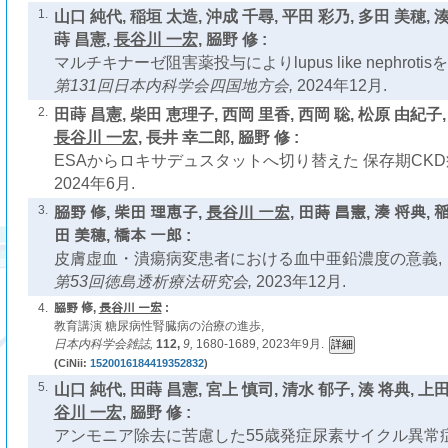
1.
山口 純代, 稲垣 太造, 沖成 千尋, 平田 彩乃, 多田 美穂, 
蒔 昌憲,
長谷川 一宏
, 𦚰野 修 :
マルチキナーゼ阻害薬投与によりlupus like nephroti
第131回日本内科学会四国地方会,
2024年12月.
2.
田蒔 昌憲, 柴田 恵理子, 西岡 里香, 西岡 聡, 松原 由紀子,
長谷川 一宏
, 長井 幸二郎, 𦚰野 修 :
ESAからロキサデュスタットへ切り替えた 保存期CKD
2024年6月.
3.
𦚰野 修, 柴田 理恵子,
長谷川 一宏
, 田蒔 昌憲, 湊 将典, 
田 美穂, 橋本 一郎 :
皮膚虚血・潰瘍病変患者における血中亜鉛濃度の意義,
第53回徳島透析療法研究会,
2023年12月.
4.
𦚰野 修,
長谷川 一宏
:
教育講演 糖尿病性腎臓病の治療の進歩,
日本内科学会雑誌,
112,
9,
1680-1689, 2023年9月.
(CiNii:
1520016184419352832
)
5.
山口 純代, 田蒔 昌憲, 宮上 慎司, 清水 郁子, 湊 将典, 上
谷川 一宏
, 𦚰野 修 :
アンモニア除去に苦慮した55歳発症尿素サイクル異常症