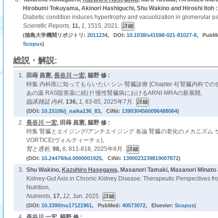
Hirobumi Tokuyama, Akinori Hashiguchi, Shu Wakino
and
Hiroshi Itoh :
Diabetic condition induces hypertrophy and vacuolization in glomerular parie
Scientific Reports,
11,
1,
1515, 2021.
(徳島大学機関リポジトリ:
2011234
, DOI:
10.1038/s41598-021-81027-8
, PubM
Scopus
)
総説・解説:
1.
田蒔 昌憲,
長谷川 一宏
, 𦚰野 修 :
特集 内科医に知ってもらいたい シン·腎臓診療 [Chapter 4] 腎臓内科
あの薬 RAS阻害薬に続け! 慢性腎臓病におけるARNI·MRAの新展開,
臨床雑誌 内科,
136,
1,
83-85, 2025年7月.
(DOI:
10.15106/j_naika136_83
, CiNii:
1390304560096488064
)
2.
長谷川 一宏
, 田蒔 昌憲, 𦚰野 修 :
特集 腎臓とエイジング/アンチエイジング 各論 腎臓の老化のメカニズム
VORTICE(ヴォルティーチェ),
腎と透析,
98,
6,
811-816, 2025年6月.
(DOI:
10.24479/kd.0000001925
, CiNii:
1390023239819007872
)
3.
Shu Wakino,
Kazuhiro Hasegawa
, Masanori Tamaki, Masanori Minato
Kidney-Gut Axis in Chronic Kidney Disease: Therapeutic Perspectives f
Nutrition,
Nutrients,
17,
12,
Jun. 2025.
(DOI:
10.3390/nu17121961
, PubMed:
40573072
, Elsevier:
Scopus
)
4.
長谷川 一宏
, 𦚰野 修 :