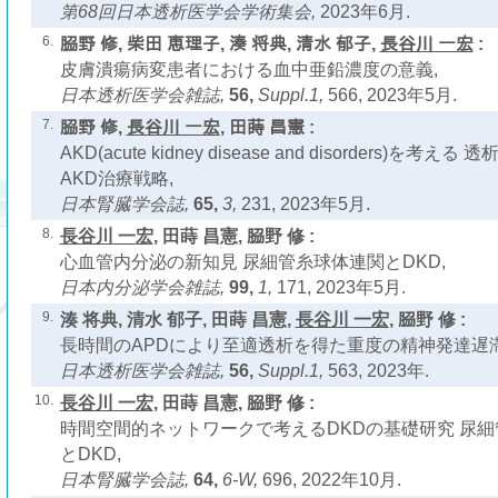
第68回日本透析医学会学術集会,
2023年6月.
6.
𦚰野 修, 柴田 恵理子, 湊 将典, 清水 郁子,
長谷川 一宏
:
皮膚潰瘍病変患者における血中亜鉛濃度の意義,
日本透析医学会雑誌,
56,
Suppl.1,
566, 2023年5月.
7.
𦚰野 修,
長谷川 一宏
, 田蒔 昌憲 :
AKD(acute kidney disease and disorders)を
AKD治療戦略,
日本腎臓学会誌,
65,
3,
231, 2023年5月.
8.
長谷川 一宏
, 田蒔 昌憲, 𦚰野 修 :
心血管内分泌の新知見 尿細管糸球体連関とDKD,
日本内分泌学会雑誌,
99,
1,
171, 2023年5月.
9.
湊 将典, 清水 郁子, 田蒔 昌憲,
長谷川 一宏
, 𦚰野 修 :
長時間のAPDにより至適透析を得た重度の精神発達遅
日本透析医学会雑誌,
56,
Suppl.1,
563, 2023年.
10.
長谷川 一宏
, 田蒔 昌憲, 𦚰野 修 :
時間空間的ネットワークで考えるDKDの基礎研究 尿
とDKD,
日本腎臓学会誌,
64,
6-W,
696, 2022年10月.