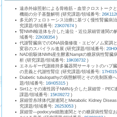
遠赤外線照射による骨格筋－血管クロストーク
機能の分子基盤解明 (研究課題/領域番号:
26K112
多元的フェロトーシス治療に基づく慢性腎臓病治
究課題/領域番号:
23K07674
)
腎NMN輸送体を介した遠位・近位尿細管連関の解明
域番号:
22K08354
)
代謝腎臓病でのDNA損傷修復・エピゲノム変調
変容のスパイラル進展 (研究課題/領域番号:
20H0
NAD前駆体NMN産生酵素Namptの糖尿病性腎
析 (研究課題/領域番号:
19K08732
)
エネルギー代謝維持多臓器間サーキットのハブ
の意義と代謝性腎症 (研究課題/領域番号:
17H015
Diabetic tubulopathyの病態解明とその先制医
題/領域番号:
16H05315
)
Sirt1とその液性因子NMNを介した尿細管・PEC
課題/領域番号:
15K09272
)
尿細管糸球体代謝連関とMetabolic Kidney Dise
究課題/領域番号:
26253053
)
尿細管―podocyte細胞連関とその糖尿病性腎