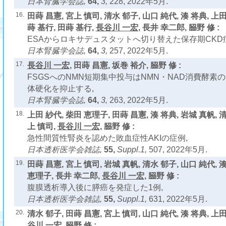
日本腎臓学会誌,
64,
3,
228, 2022年5月.
16.
田蒔 昌憲, 宮上 慎司, 清水 郁子, 山口 純代, 湊 将典, 上
蒔 基行, 田蒔 基行,
長谷川 一宏
, 長井 幸二郎, 𦚰野 修 :
ESAからロキサデュスタットへ切り替えた保存期CKD
日本腎臓学会誌,
64,
3,
257, 2022年5月.
17.
長谷川 一宏
, 田蒔 昌憲, 坂巻 裕介, 𦚰野 修 :
FSGSへのNMN短期集中投与はNMN・NAD消費酵素
体硬化を抑止する,
日本腎臓学会誌,
64,
3,
263, 2022年5月.
18.
上田 紗代, 柴田 恵理子, 田蒔 昌憲, 湊 将典, 岩城 真帆, 
上 慎司,
長谷川 一宏
, 𦚰野 修 :
急性間質性腎炎を認めた敗血症性AKIの症例,
日本透析医学会雑誌,
55,
Suppl.1,
507, 2022年5月.
19.
田蒔 昌憲, 宮上 慎司, 岩城 真帆, 清水 郁子, 山口 純代, 
恵理子, 長井 幸二郎,
長谷川 一宏
, 𦚰野 修 :
腹膜透析導入後に膵癌を発症した1例,
日本透析医学会雑誌,
55,
Suppl.1,
631, 2022年5月.
20.
清水 郁子, 田蒔 昌憲, 宮上 慎司, 山口 純代, 湊 将典, 上
谷川 一宏
, 𦚰野 修 :