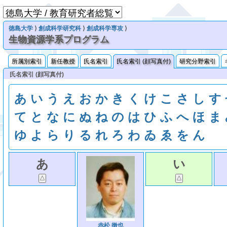
徳島大学
⟩
創成科学研究科
⟩
創成科学専攻
⟩
生物資源学系プログラム
所属別索引
新任教授
氏名索引
氏名索引 (顔写真付)
研究分野索引
氏名索引 (顔写真付)
あ
い
う
え
お
か
き
く
け
こ
さ
し
す
て
と
な
に
ぬ
ね
の
は
ひ
ふ
へ
ほ
ま
ゆ
よ
ら
り
る
れ
ろ
わ
ゐ
ゑ
を
ん
あ
い
赤松 徹也