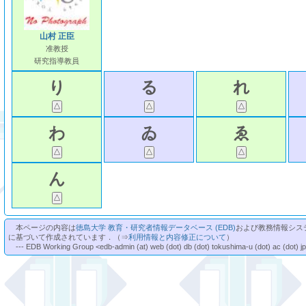
山村 正臣
准教授
研究指導教員
り
る
れ
わ
ゐ
ゑ
ん
本ページの内容は
徳島大学 教育・研究者情報データベース (EDB)
および教務情報シス
に基づいて作成されています．（⇒
利用情報と内容修正について
）
--- EDB Working Group <edb-admin (at) web (dot) db (dot) tokushima-u (dot) ac (dot) j