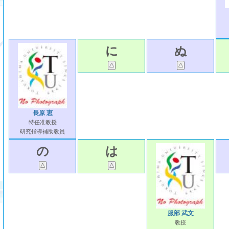
に
ぬ
長原 恵
特任准教授
研究指導補助教員
の
は
服部 武文
教授