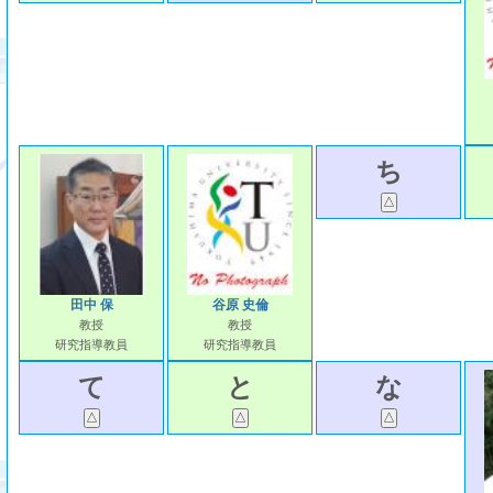
ち
田中 保
谷原 史倫
教授
教授
研究指導教員
研究指導教員
て
と
な