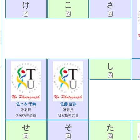
け
こ
さ
し
佐々木 千鶴
佐藤 征弥
准教授
准教授
研究指導教員
研究指導教員
せ
そ
た