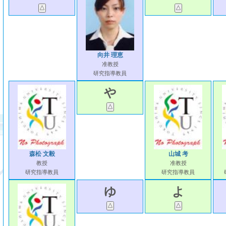
向井 理恵
准教授
研究指導教員
や
森松 文毅
山城 考
教授
准教授
研究指導教員
研究指導教員
ゆ
よ