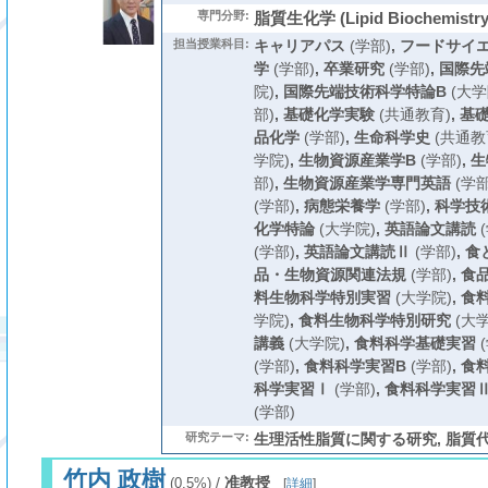
専門分野:
脂質生化学 (Lipid Biochemistry
担当授業科目:
キャリアパス
(学部)
,
フードサイ
学
(学部)
,
卒業研究
(学部)
,
国際先
院)
,
国際先端技術科学特論B
(大学
部)
,
基礎化学実験
(共通教育)
,
基
品化学
(学部)
,
生命科学史
(共通教
学院)
,
生物資源産業学B
(学部)
,
生
部)
,
生物資源産業学専門英語
(学部
(学部)
,
病態栄養学
(学部)
,
科学技
化学特論
(大学院)
,
英語論文講読
(
(学部)
,
英語論文講読Ⅱ
(学部)
,
食
品・生物資源関連法規
(学部)
,
食
料生物科学特別実習
(大学院)
,
食
学院)
,
食料生物科学特別研究
(大学
講義
(大学院)
,
食料科学基礎実習
(
(学部)
,
食料科学実習B
(学部)
,
食
科学実習Ⅰ
(学部)
,
食料科学実習
(学部)
研究テーマ:
生理活性脂質に関する研究, 脂質
竹内 政樹
/
准教授
(0.5%)
[
詳細
]