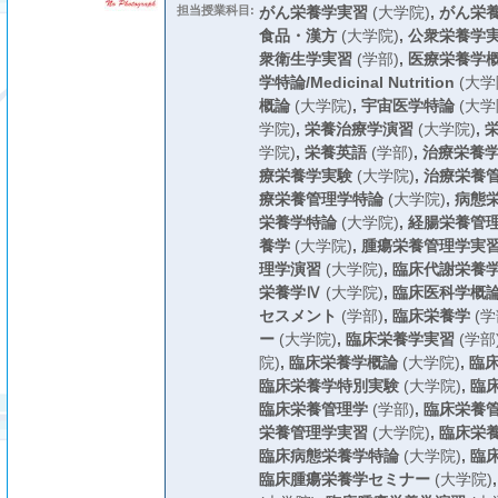
担当授業科目:
がん栄養学実習
(大学院)
,
がん栄
食品・漢方
(大学院)
,
公衆栄養学実
衆衛生学実習
(学部)
,
医療栄養学
学特論/Medicinal Nutrition
(大学
概論
(大学院)
,
宇宙医学特論
(大学
学院)
,
栄養治療学演習
(大学院)
,
学院)
,
栄養英語
(学部)
,
治療栄養
療栄養学実験
(大学院)
,
治療栄養
療栄養管理学特論
(大学院)
,
病態
栄養学特論
(大学院)
,
経腸栄養管
養学
(大学院)
,
腫瘍栄養管理学実
理学演習
(大学院)
,
臨床代謝栄養
栄養学Ⅳ
(大学院)
,
臨床医科学概
セスメント
(学部)
,
臨床栄養学
(学
ー
(大学院)
,
臨床栄養学実習
(学部
院)
,
臨床栄養学概論
(大学院)
,
臨
臨床栄養学特別実験
(大学院)
,
臨
臨床栄養管理学
(学部)
,
臨床栄養
栄養管理学実習
(大学院)
,
臨床栄
臨床病態栄養学特論
(大学院)
,
臨
臨床腫瘍栄養学セミナー
(大学院)