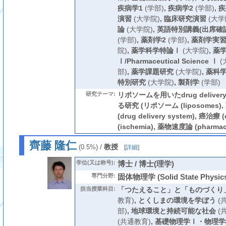
疾病学1
(学部)
,
疾病学2
(学部)
,
疾
演習
(大学院)
,
臨床研究演習
(大学
論
(大学院)
,
英語特別講義(出席確
(学部)
,
薬剤学2
(学部)
,
薬剤学実
院)
,
薬学科学特論Ⅰ
(大学院)
,
薬
Ⅰ/Pharmaceutical Science Ⅰ
(
部)
,
薬学課題研究
(大学院)
,
薬科学
特別研究
(大学院)
,
製剤学
(学部)
研究テーマ:
リポソームを用いたdrug deliver
る研究 (リポソーム (liposomes
(drug delivery system), 癌治療 (
(ischemia), 薬物速度論 (pharmaco
齊藤 隆仁
/
教授
(0.5%)
[
詳細
]
学位(又は称号):
博士 / 博士(理学)
専門分野:
固体物理学 (Solid State Physic
担当授業科目:
「つたえること」と「ものづくり」
教育)
,
とくしまの環境を学ぼう
(
部)
,
地球環境と持続可能な社会
(
(共通教育)
,
基礎物理学Ⅰ・物理学