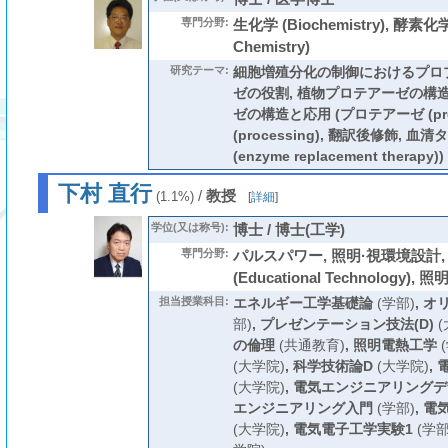
専門分野:
生化学 (Biochemistry), 酵素化学
Chemistry)
研究テーマ:
細胞増殖分化の制御におけるプロ
ゼの役割, 植物プロテアーゼの構造
ゼの構造と応用 (プロテアーゼ (pro
(processing), 翻訳後修飾, 
(enzyme replacement therapy))
下村 直行
/
教授
(1.1%)
[
詳細
]
学位(又は称号):
博士 / 博士(工学)
専門分野:
パルスパワー, 照明·視環境設計,
(Educational Technology), 
担当授業科目:
エネルギー工学基礎論
(学部)
,
オ
部)
,
プレゼンテーション技法(D)
(
の倫理
(共通教育)
,
照明電熱工学
(
(大学院)
,
科学技術論D
(大学院)
,
(大学院)
,
電気エンジニアリングデ
エンジニアリング入門
(学部)
,
電
(大学院)
,
電気電子工学実験1
(学部