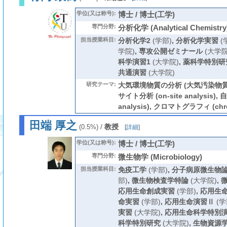
学位(又は称号):
博士 / 博士(工学)
専門分野:
分析化学 (Analytical Chemistry
担当授業科目:
分析化学2
(学部)
,
分析化学実習
(
学院)
,
専攻公開ゼミナール
(大学院
科学演習1
(大学院)
,
薬科学特別研
共通演習
(大学院)
研究テーマ:
大気環境物質の分析 (大気汚染物質 (air
サイト分析 (on-site analysis),
analysis), クロマトグラフィ (chro
田端 厚之
/
教授
(0.5%)
[
詳細
]
学位(又は称号):
博士 / 博士(工学)
専門分野:
微生物学 (Microbiology)
担当授業科目:
免疫工学
(学部)
,
分子病原微生物
部)
,
微生物検査学特論
(大学院)
,
応用生命創成実習
(学部)
,
応用生
命実習
(学部)
,
応用生命演習Ⅱ
(学
実習
(大学院)
,
応用生命科学特別
科学特別研究
(大学院)
,
生物資源