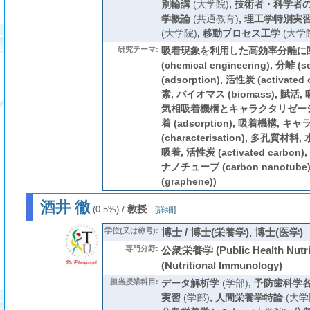
別輪講
(大学院)
,
技術者・科学者
学概論
(共通教育)
,
理工学特別実
(大学院)
,
移動プロセス工学
(大学
研究テーマ:
吸着現象を利用した高効率分離に関
(chemical engineering), 分離 (s
(adsorption), 活性炭 (activat
素, バイオマス (biomass), 賦活
気相吸着機構とキャラクタリゼーシ
着 (adsorption), 吸着機構,
(characterisation), 多孔質
吸着, 活性炭 (activated carb
ナノチューブ (carbon nanotub
(graphene))
酒井 徹
/
教授
(0.5%)
[
詳細
]
学位(又は称号):
博士 / 博士(栄養学), 博士(医学)
専門分野:
公衆栄養学 (Public Health Nut
(Nutritional Immunology)
担当授業科目:
データ解析学
(学部)
,
予防歯科学
実習
(学部)
,
人間栄養学特論
(大学