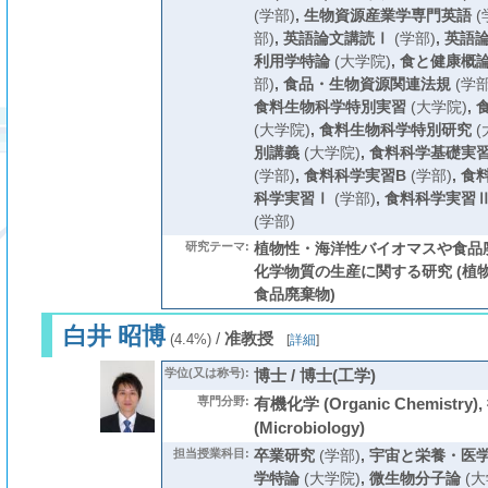
(学部)
,
生物資源産業学専門英語
(
部)
,
英語論文講読Ⅰ
(学部)
,
英語
利用学特論
(大学院)
,
食と健康概
部)
,
食品・生物資源関連法規
(学部
食料生物科学特別実習
(大学院)
,
(大学院)
,
食料生物科学特別研究
(
別講義
(大学院)
,
食料科学基礎実
(学部)
,
食料科学実習B
(学部)
,
食
科学実習Ⅰ
(学部)
,
食料科学実習
(学部)
研究テーマ:
植物性・海洋性バイオマスや食品
化学物質の生産に関する研究 (植
食品廃棄物)
白井 昭博
/
准教授
(4.4%)
[
詳細
]
学位(又は称号):
博士 / 博士(工学)
専門分野:
有機化学 (Organic Chemistry
(Microbiology)
担当授業科目:
卒業研究
(学部)
,
宇宙と栄養・医
学特論
(大学院)
,
微生物分子論
(大