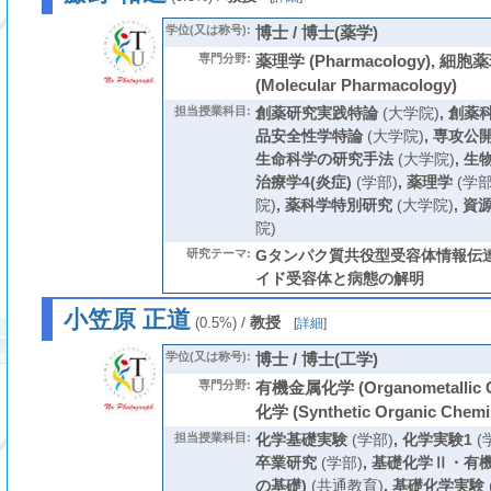
学位(又は称号):
博士 / 博士(薬学)
専門分野:
薬理学 (Pharmacology), 細
(Molecular Pharmacology)
担当授業科目:
創薬研究実践特論
(大学院)
,
創薬
品安全性学特論
(大学院)
,
専攻公
生命科学の研究手法
(大学院)
,
生
治療学4(炎症)
(学部)
,
薬理学
(学部
院)
,
薬科学特別研究
(大学院)
,
資
院)
研究テーマ:
Gタンパク質共役型受容体情報伝達
イド受容体と病態の解明
小笠原 正道
/
教授
(0.5%)
[
詳細
]
学位(又は称号):
博士 / 博士(工学)
専門分野:
有機金属化学 (Organometallic 
化学 (Synthetic Organic Chemis
担当授業科目:
化学基礎実験
(学部)
,
化学実験1
(
卒業研究
(学部)
,
基礎化学Ⅱ・有機
の基礎)
(共通教育)
,
基礎化学実験