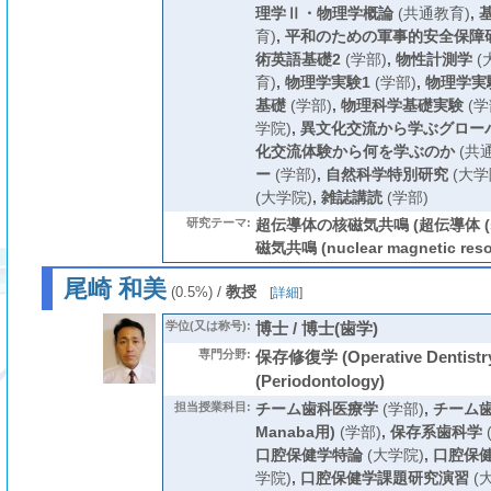
理学Ⅱ・物理学概論
(共通教育)
,
育)
,
平和のための軍事的安全保障
術英語基礎2
(学部)
,
物性計測学
(
育)
,
物理学実験1
(学部)
,
物理学実
基礎
(学部)
,
物理科学基礎実験
(学
学院)
,
異文化交流から学ぶグロー
化交流体験から何を学ぶのか
(共
ー
(学部)
,
自然科学特別研究
(大学
(大学院)
,
雑誌講読
(学部)
研究テーマ:
超伝導体の核磁気共鳴 (超伝導体 (supe
磁気共鳴 (nuclear magnetic reso
尾崎 和美
/
教授
(0.5%)
[
詳細
]
学位(又は称号):
博士 / 博士(歯学)
専門分野:
保存修復学 (Operative Dentis
(Periodontology)
担当授業科目:
チーム歯科医療学
(学部)
,
チーム歯
Manaba用)
(学部)
,
保存系歯科学
口腔保健学特論
(大学院)
,
口腔保
学院)
,
口腔保健学課題研究演習
(