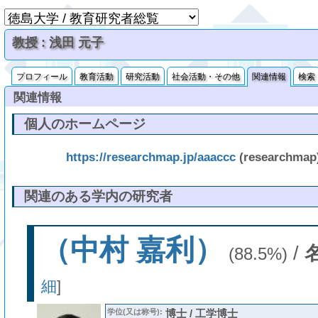
教授 : 浅田 元子
プロフィール
教育活動
研究活動
社会活動・その他
関連情報
検索
関連情報
個人のホームページ
https://researchmap.jp/aaaccc
(researchmap
関連のある学内の研究者
（中村 嘉利）
/
(88.5%)
細
]
学位(又は称号):
博士 / 工学博士