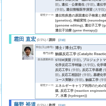
部)
,
遺伝・公衆衛生
(学部)
,
遺伝
(学部)
,
遺伝情報医学演習
(大学院)
研究テーマ:
遺伝性疾患の原因遺伝子検索と病態
(genetics), 神経変性 (neurodeg
(genome editing), 遺伝子工学 (gen
遺伝子治療 (gene therapy))
霜田 直宏
/
講師
(0.5%)
[
詳細
]
学位(又は称号):
博士 / 博士(工学)
専門分野:
触媒反応工学 (Catalyitc Reaction
担当授業科目:
STEM演習
(学部)
,
プロジェクトマ
化学反応工学特論
(大学院)
,
化学
反応工学1
(学部)
,
反応工学基礎
(
部)
,
反応工程設計
(学部)
,
基礎化
コース実験2
(学部)
,
触媒工学
(学部
研究テーマ:
エネルギーキャリア利用のための固
媒, 反応工学 (reaction engine
ア, 水素 (hydrogen))
藤野 裕道
/
教授
(0.5%)
[
詳細
]