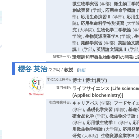
微生物学実習
(学部)
,
微生物工学
創成実習
(学部)
,
応用生命学概論
(
部)
,
応用生命演習Ⅱ
(学部)
,
応用
院)
,
応用生命科学特別演習
(大学院
究
(大学院)
,
生物化学工学概論
(学
学院)
,
生物資源産業学A
(学部)
,
生
部)
,
発酵学実習
(学部)
,
英語論文
読Ⅰ
(学部)
,
英語論文講読Ⅱ
(学部
研究テーマ:
環境調和型微生物制御剤の開発に
櫻谷 英治
/
教授
(2.2%)
[
詳細
]
学位(又は称号):
博士 / 博士(農学)
専門分野:
ライフサイエンス (Life scienc
(Applied biochemistry)]
担当授業科目:
キャリアパス
(学部)
,
フードサイ
(学部)
,
基礎化学実習
(学部)
,
基礎
礎食品化学
(学部)
,
微生物分子論
(
(学部)
,
応用微生物学Ⅰ
(学部)
,
応
用微生物学特論
(大学院)
,
応用発
研究
(大学院)
,
生物資源産業学B
(