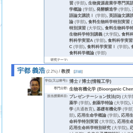
習
(学部)
,
生物資源産業学専門英
学概論
(学部)
,
発酵醸造学
(学部)
,
語論文講読Ⅰ
(学部)
,
英語論文講
論
(学部)
,
食料生物科学特別実習
(
特別演習
(大学院)
,
食料生物科学
生物科学特別講義
(大学院)
,
食料
料科学実習A
(学部)
,
食料科学実習
C
(学部)
,
食料科学実習Ⅰ
(学部)
,
食料科学概論
(学部)
研究テーマ:
宇都 義浩
/
教授
(2.2%)
[
詳細
]
学位(又は称号):
博士 / 博士(情報工学)
専門分野:
生物有機化学 (Bioorganic Chemi
担当授業科目:
プレゼンテーション技法(D)
(大学
薬学
(学部)
,
創薬学特論
(大学院)
,
学
(共通教育)
,
基礎有機化学
(学部
部)
,
応用生命学概論
(学部)
,
応用
命科学特別実習
(大学院)
,
応用生
応用生命科学特別研究
(大学院)
,