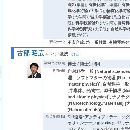
礎2
(学部)
,
有機化学1
(学部)
,
有機
属化学特論
(大学院)
,
物質化学特
学
(大学院)
,
理工学概論
(共通教育
院)
,
科学技術論D
(大学院)
,
自然科
科学特別研究
(大学院)
,
自然科学
講読
(学部)
研究テーマ:
不斉合成, 均一系触媒, 有機遷移
古部 昭広
/
教授
(0.5%)
[
詳細
]
学位(又は称号):
博士 / 博士(工学)
専門分野:
自然科学一般 (Natural scien
理、ソフトマターの物理 (Bio-, chem
matter physics)], 自然科学一般 (N
[半導体、光物性、原子物理 (Semicon
and atomic physics)], ナノ
(Nanotechnology/Materials
(Nanomaterials)]
担当授業科目:
SIH道場~アクティブ・ラーニング入
オリエンテーション1年
(学部)
,
ナ
プレゼンテーション技法(D)
(大学