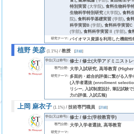
食と健康概論
(学部)
,
食品衛生学
特別実習
(大学院)
,
食料生物科学
生物科学特別研究
(大学院)
,
食料
院)
,
食料科学基礎実習
(学部)
,
食
科学実習B
(学部)
,
食料科学実習C
(学部)
,
食料科学実習Ⅱ
(学部)
,
食
研究テーマ:
バイオマス資源を利用した機能性
植野 美彦
/
教授
(1.1%)
[
詳細
]
学位(又は称号):
修士 / 修士(大学アドミニストレ
専門分野:
大学入試研究, 高等教育 (Higher E
研究テーマ:
多面的・総合的評価に繋がる入学
(入学者選抜 (enrollment sele
リシー, 入試制度設計, 筆記試験
力の評価, 入試広報)
上岡 麻衣子
/
技術専門職員
(1.1%)
[
詳細
]
学位(又は称号):
修士 / 修士(学校教育学)
専門分野:
大学入学者選抜, 高等教育
研究テーマ: