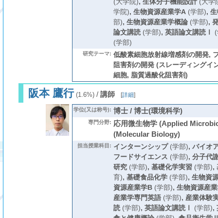
(大学院)
,
生体分子機能設計
(大学
学院)
,
生物資源産業学A
(学部)
,
生
部)
,
生物資源産業学概論
(学部)
,
論文講読
(学部)
,
英語論文講読Ⅰ
(
(学部)
研究テーマ:
低酸素細胞放射線増感剤の開発, 
阻害剤の開発 (スレーディングイン
細胞, 脂質過酸化阻害剤)
阪本 鷹行
/
講師
(1.6%)
[
詳細
]
学位(又は称号):
博士 / 博士(環境科学)
専門分野:
応用微生物学 (Applied Microbi
(Molecular Biology)
担当授業科目:
インターンシップ
(学部)
,
バイオ
フードサイエンス
(学部)
,
分子代
研究
(学部)
,
基礎化学実習
(学部)
,
育)
,
基礎食品化学
(学部)
,
生物資
資源産業学B
(学部)
,
生物資源産業
産業学専門英語
(学部)
,
産業体験
読
(学部)
,
英語論文講読Ⅰ
(学部)
,