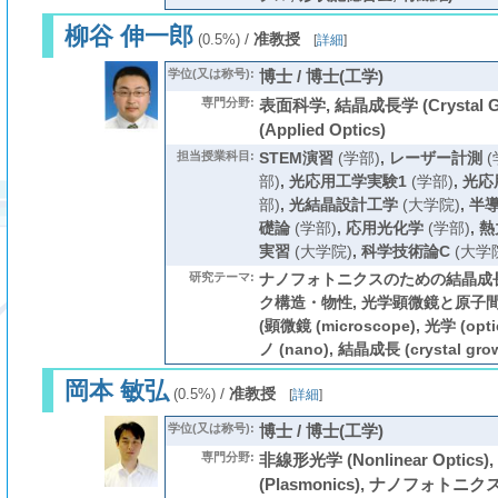
柳谷 伸一郎
/
准教授
(0.5%)
[
詳細
]
学位(又は称号):
博士 / 博士(工学)
専門分野:
表面科学, 結晶成長学 (Crystal G
(Applied Optics)
担当授業科目:
STEM演習
(学部)
,
レーザー計測
(
部)
,
光応用工学実験1
(学部)
,
光応
部)
,
光結晶設計工学
(大学院)
,
半
礎論
(学部)
,
応用光化学
(学部)
,
熱
実習
(大学院)
,
科学技術論C
(大学
研究テーマ:
ナノフォトニクスのための結晶成長
ク構造・物性, 光学顕微鏡と原子
(顕微鏡 (microscope), 光学 (optic
ノ (nano), 結晶成長 (crystal grow
岡本 敏弘
/
准教授
(0.5%)
[
詳細
]
学位(又は称号):
博士 / 博士(工学)
専門分野:
非線形光学 (Nonlinear Optic
(Plasmonics), ナノフォトニクス (