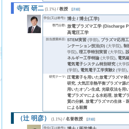
寺西 研二
/
教授
(1.1%)
[
詳細
]
学位(又は称号):
博士 / 博士(工学)
専門分野:
放電プラズマ工学 (Discharge Plas
高電圧工学
担当授業科目:
STEM実習
(学部)
,
プラズマ応用工
ンテーション技法(D)
(大学院)
,
制
学院)
,
理工学特別実習
(大学院)
,
ネルギー工学特論
(大学院)
,
電気
電気電子システム特別研究
(大学院
(学部)
,
電気電子工学実験2
(学部)
研究テーマ:
圧電素子を用いた放電プラズマ発
研究, 大気圧非熱平衡プラズマ源の
用いたオゾン生成, 光吸収法を用い
電プラズマによる水処理, 放電プ
質の分解, 放電プラズマの生体・医
による殺菌
（辻 明彦）
/
名誉教授
(1.1%)
[
詳細
]
学位(又は称号):
博士 / 医学博士