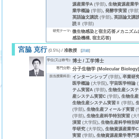
源産業学A
(学部)
,
生物資源産業学
業学概論
(学部)
,
発酵学実習
(学部
英語論文講読
(学部)
,
英語論文講
読Ⅱ
(学部)
研究テーマ:
微生物感染と宿主応答メカニズムに
感染機構, 宿主応答)
宮脇 克行
/
准教授
(0.5%)
[
詳細
]
学位(又は称号):
博士 / 工学博士
専門分野:
分子生物学 (Molecular Biology
担当授業科目:
インターンシップ
(学部)
,
卒業研
医学概論
(大学院)
,
宇宙医学特論
(
テム実習A
(学部)
,
生物生産システ
産システム実習C
(学部)
,
生物生産
生物生産システム実習Ⅱ
(学部)
,
(学部)
,
生物生産フィールド実習
(
(学部)
,
生物生産科学特別実習
(大
演習
(大学院)
,
生物生産科学特別
学研究
(大学院)
,
生物資源産業学C
実習
(学部)
,
生物資源産業学専門