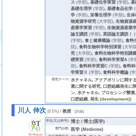
ス
(学部)
,
基礎化学実習
(学部)
,
基
基礎生理学
(学部)
,
基礎食品化学
(
学
(学部)
,
栄養生理学
(学部)
,
生体
物資源学研究
(大学院)
,
生物資源産
産業学実習
(学部)
,
生物資源産業
論文講読
(学部)
,
英語論文講読Ⅰ
(
(学部)
,
食と健康概論
(学部)
,
食料
院)
,
食料生物科学特別演習
(大学院
究
(大学院)
,
食料生物科学特別講
礎実習
(学部)
,
食料科学実習A
(学
部)
,
食料科学実習C
(学部)
,
食料科
学実習Ⅱ
(学部)
,
食料科学概論
(学
研究テーマ:
水チャネル, アクアポリンに関する
素に関する研究, 口腔組織発生に関
ン, 水チャネル, プロセシング酵素
口腔組織, 発生 (development))
川人 伸次
/
教授
(0.5%)
[
詳細
]
学位(又は称号):
博士 / 博士(医学)
専門分野:
医学 (Medicine)