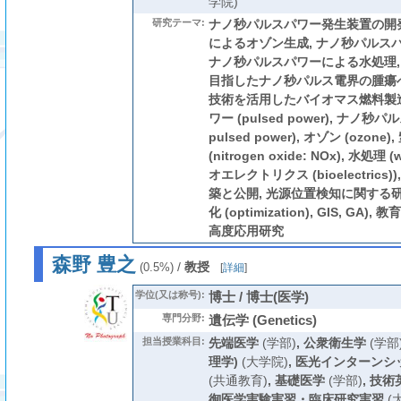
学院)
研究テーマ:
ナノ秒パルスパワー発生装置の開発
によるオゾン生成, ナノ秒パルスパ
ナノ秒パルスパワーによる水処理,
目指したナノ秒パルス電界の腫瘍へ
技術を活用したバイオマス燃料製造
ワー (pulsed power), ナノ秒パ
pulsed power), オゾン (ozone
(nitrogen oxide: NOx), 水処理 (w
オエレクトリクス (bioelectric
築と公開, 光源位置検知に関する研究
化 (optimization), GIS, GA
高度応用研究
森野 豊之
/
教授
(0.5%)
[
詳細
]
学位(又は称号):
博士 / 博士(医学)
専門分野:
遺伝学 (Genetics)
担当授業科目:
先端医学
(学部)
,
公衆衛生学
(学部
理学)
(大学院)
,
医光インターンシ
(共通教育)
,
基礎医学
(学部)
,
技術
御医学実験実習・臨床研究実習
(