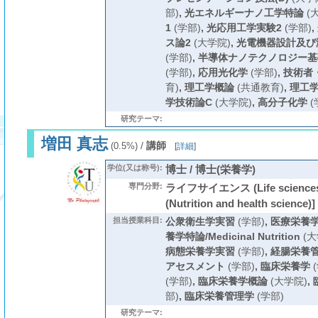
部)
,
光エネルギーナノ工学特論
(
1
(学部)
,
光応用工学実験2
(学部)
,
ス論2
(大学院)
,
光電機器設計及び
(学部)
,
半導体ナノテクノロジー基
(学部)
,
応用光化学
(学部)
,
技術者
育)
,
理工学概論
(共通教育)
,
理工
学技術論C
(大学院)
,
高分子化学
(
研究テーマ:
増田 真志
/
講師
(0.5%)
[
詳細
]
学位(又は称号):
博士 / 博士(栄養学)
専門分野:
ライフサイエンス (Life scien
(Nutrition and health science)]
担当授業科目:
公衆衛生学実習
(学部)
,
医療栄養
養学特論/Medicinal Nutrition
(大
病態栄養学実習
(学部)
,
経腸栄養
アセスメント
(学部)
,
臨床栄養学
(
(学部)
,
臨床栄養学概論
(大学院)
,
部)
,
臨床栄養管理学
(学部)
研究テーマ: