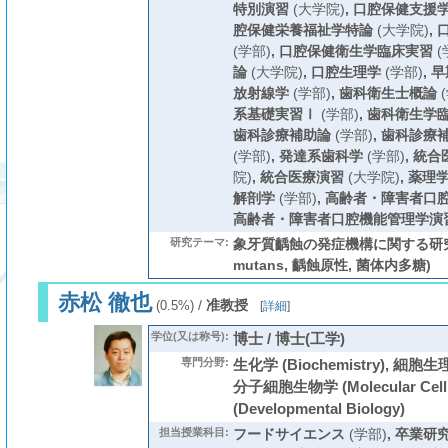
特別演習
(大学院)
,
口腔保健支援
腔保健栄養福祉学特論
(大学院)
,
(学部)
,
口腔保健衛生学臨床実習
(
論
(大学院)
,
口腔生理学
(学部)
,
早
放射線学
(学部)
,
歯科衛生士概論
(
系基礎実習Ⅰ
(学部)
,
歯科衛生学
歯科診療補助論
(学部)
,
歯科診療補助
(学部)
,
発達系歯科学
(学部)
,
統合
院)
,
統合医療演習
(大学院)
,
薬理
解剖学
(学部)
,
高齢者・障害者口
高齢者・障害者口腔機能管理学演
研究テーマ:
象牙質齲蝕の発症機構に関する研究 (St
mutans, 齲蝕原性, 菌体内多糖)
赤松 徹也
/
准教授
(0.5%)
[
詳細
]
学位(又は称号):
博士 / 博士(工学)
専門分野:
生化学 (Biochemistry), 細胞生理学 
分子細胞生物学 (Molecular Cell
(Developmental Biology)
担当授業科目:
フードサイエンス
(学部)
,
卒業研