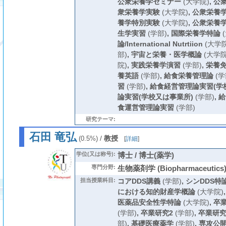
公衆栄養学セミナー
(大学院)
,
公
衆栄養学実験
(大学院)
,
公衆栄養
養学特別実験
(大学院)
,
公衆栄養
生学実習
(学部)
,
国際栄養学特論
(
論/International Nutrtiion
(大学院
部)
,
宇宙と栄養・医学概論
(大学院
院)
,
実践栄養学演習
(学部)
,
栄養
養英語
(学部)
,
給食栄養管理論
(学
習
(学部)
,
給食経営管理論実習(学校
論実習(学校又は事業所)
(学部)
,
給
食運営管理論実習
(学部)
研究テーマ:
石田 竜弘
/
教授
(0.5%)
[
詳細
]
学位(又は称号):
博士 / 博士(薬学)
専門分野:
生物薬剤学 (Biopharmaceutics
担当授業科目:
コアDDS講義
(学部)
,
シンDDS特
における知的財産学概論
(大学院)
医薬品安全性学特論
(大学院)
,
卒
(学部)
,
卒業研究2
(学部)
,
卒業研究
部)
,
基礎医療薬学
(学部)
,
専攻公