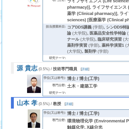
専門分野:
ライフサイエンス (Life sciences)
pharmacy)], ライフサイエンス (Li
薬学 (Clinical pharmacy)],
sciences) [医療薬学 (Clinical p
担当授業科目:
コアDDS講義
(学部)
,
シンDDS特
論
(大学院)
,
医薬品安全性学特論
(
ナール
(大学院)
,
臨床研究演習
(大
薬剤学実習
(学部)
,
薬科学演習1
(
(大学院)
,
製剤学
(学部)
研究テーマ:
源 貴志
/
技術専門職員
(0.5%)
[
詳細
]
学位(又は称号):
博士 / 博士(工学)
専門分野:
土木・建築工学
研究テーマ:
山本 孝
/
教授
(0.5%)
[
詳細
]
学位(又は称号):
博士 / 博士(工学)
専門分野:
環境物理化学 (Environmental Phy
触媒化学, X線分光