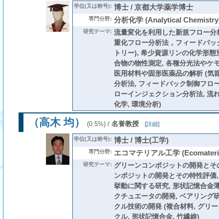
学位(又は称号):
博士 / 京都大学薬学博士
専門分野:
分析化学 (Analytical Chemistry
研究テーマ:
流量変化を利用した新規フロー分
重化フロー分析法，フィードバッ
トリー), 希少資源リンの化学形
合物の物性測定, 各種分光法やケ
医用材料や固形医薬品の解析 (気
分析法, フィードバック制御フロー
ローインジェクション分析法, 流れ
化学, 環境分析)
（高木 均）
/
名誉教授
(0.5%)
[
詳細
]
学位(又は称号):
博士 / 博士(工学)
専門分野:
エコマテリアル工学 (Ecomaterials
研究テーマ:
グリーンコンポジットの開発とその
ンポジットの開発とその特性評価,
挙動に関する研究, 形状記憶合金
クチュエータの開発, ベアリング
クル技術の開発 (複合材料, グリ
クル, 形状記憶合金, 竹繊維)