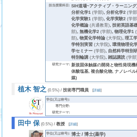
担当授業科目:
SIH道場~アクティブ・ラーニング入
分析化学1
(学部)
,
分析化学2
(学部
化学実験1
(学部)
,
化学実験2
(学部
化学概論
(共通教育)
,
技術英語基礎
部)
,
無機化学2
(学部)
,
物理化学1
(
部)
,
物質化学特論
(大学院)
,
理工
学特別実習
(大学院)
,
環境物理化
学セミナー
(学部)
,
自然科学特別
特別輪講
(大学院)
,
雑誌講読
(学部
研究テーマ:
新規固体触媒の開発と物性発現機構解
体酸塩基, 複合酸化物, ナノレベル構
媒)
植木 智之
/
技術専門職員
(0.5%)
[
詳細
]
学位(又は称号):
専門分野:
研究テーマ:
田中 保
/
教授
(0.5%)
[
詳細
]
学位(又は称号):
博士 / 博士(薬学)