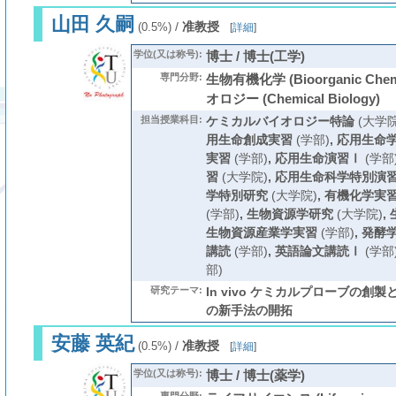
山田 久嗣
/
准教授
(0.5%)
[
詳細
]
学位(又は称号):
博士 / 博士(工学)
専門分野:
生物有機化学 (Bioorganic Che
オロジー (Chemical Biology)
担当授業科目:
ケミカルバイオロジー特論
(大学院
用生命創成実習
(学部)
,
応用生命
実習
(学部)
,
応用生命演習Ⅰ
(学部
習
(大学院)
,
応用生命科学特別演
学特別研究
(大学院)
,
有機化学実
(学部)
,
生物資源学研究
(大学院)
,
生物資源産業学実習
(学部)
,
発酵
講読
(学部)
,
英語論文講読Ⅰ
(学部
部)
研究テーマ:
In vivo ケミカルプローブの創
の新手法の開拓
安藤 英紀
/
准教授
(0.5%)
[
詳細
]
学位(又は称号):
博士 / 博士(薬学)