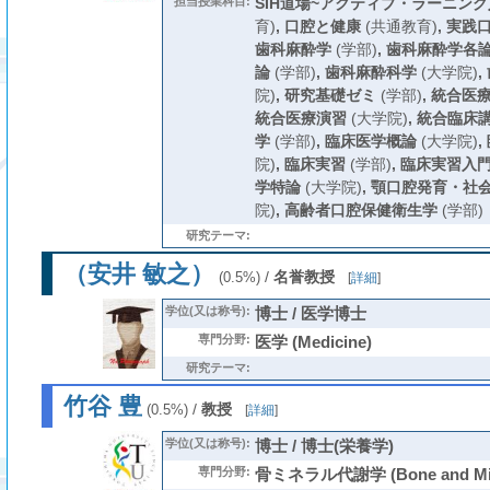
担当授業科目:
SIH道場~アクティブ・ラーニング
育)
,
口腔と健康
(共通教育)
,
実践
歯科麻酔学
(学部)
,
歯科麻酔学各
論
(学部)
,
歯科麻酔科学
(大学院)
,
院)
,
研究基礎ゼミ
(学部)
,
統合医
統合医療演習
(大学院)
,
統合臨床
学
(学部)
,
臨床医学概論
(大学院)
,
院)
,
臨床実習
(学部)
,
臨床実習入門
学特論
(大学院)
,
顎口腔発育・社
院)
,
高齢者口腔保健衛生学
(学部)
研究テーマ:
（安井 敏之）
/
名誉教授
(0.5%)
[
詳細
]
学位(又は称号):
博士 / 医学博士
専門分野:
医学 (Medicine)
研究テーマ:
竹谷 豊
/
教授
(0.5%)
[
詳細
]
学位(又は称号):
博士 / 博士(栄養学)
専門分野:
骨ミネラル代謝学 (Bone and Miner