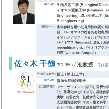
専門分野:
生物反応工学 (Biological Reactio
イオマス変換工学 (Biomass Tran
Engineering), 環境生物工学 (Env
Bioengineering)
研究テーマ:
生体触媒を用いた有用性物質の高
発，バイオマスの総合的有効利用
イオレメディエーション (バイオプロセス
バイオマス (biomass), 遺伝子組み
recombination), バイオリアクター 
朽菌 (white-rot fungus))
佐々木 千鶴
/
准教授
(50.8%)
[
詳細
]
学位(又は称号):
博士 / 博士(工学)
専門分野:
資源天然物利用学
担当授業科目:
フードサイエンス
(学部)
,
分析化
部)
,
基礎化学
(共通教育)
,
基礎化
実験
(共通教育)
,
基礎食品化学
(学
天然物資源化学
(学部)
,
生命科学
(
究
(大学院)
,
生物資源産業学B
(学