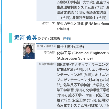
ム制御工学特論
(大学院)
,
生産フ
生産環境制御システム論
(学部)
,
語論文講読
(学部)
,
英語論文講読
Ⅱ
(学部)
,
農業科学総論Ⅰ
(学部)
研究テーマ:
昆虫の発生と進化 (RNA interferenc
cricket)
堀河 俊英
/
准教授
(0.5%)
[
詳細
]
学位(又は称号):
博士 / 博士(工学)
専門分野:
化学工学 (Chemical Engineeri
(Adsorption Science)
担当授業科目:
SIH道場~アクティブ・ラーニング入
STEM演習
(学部)
,
オリエンテーシ
ンテーション2年
(学部)
,
オリエン
プレゼンテーション技法(D)
(大学
部)
,
化学反応工学特論
(大学院)
,
学工学演習
(学部)
,
化学環境工学
(学部)
,
反応工学2
(学部)
,
反応工
験
(学部)
,
安全工学
(学部)
,
応用化
応用化学システム特別研究
(大学院