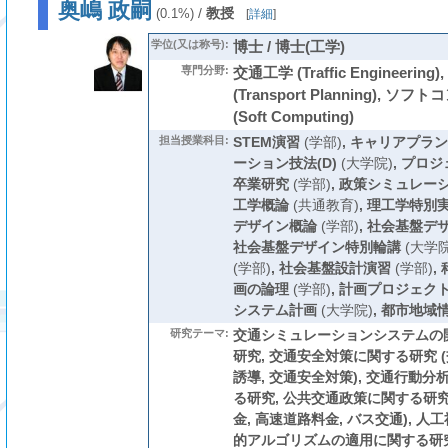
奥嶋 政嗣
/
教授
(0.1%)
[
詳細
]
学位(又は称号):
博士 / 博士(工学)
専門分野:
交通工学 (Traffic Engineerin
(Transport Planning), 
(Soft Computing)
担当授業科目:
STEM演習
(学部)
,
キャリアプラン
ーション技法(D)
(大学院)
,
プロジ
卒業研究
(学部)
,
政策シミュレー
工学概論
(共通教育)
,
理工学特別
デザイン概論
(学部)
,
社会基盤デ
社会基盤デザイン特別輪講
(大学院
(学部)
,
社会基盤設計演習
(学部)
,
画の論理
(学部)
,
計画プロジェク
システム計画
(大学院)
,
都市地域
研究テーマ:
交通シミュレーションシステムの開
研究, 交通安全対策に関する研究 (
誘導, 交通安全対策), 交通行動分
る研究, 公共交通政策に関する研究
金, 高速道路料金, バス交通), 人
的アルゴリズムの適用に関する研究