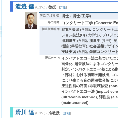
渡邉 健
/
教授
(0.1%)
[
詳細
]
学位(又は称号):
博士 / 博士(工学)
専門分野:
コンクリート工学 (Concrete Engi
担当授業科目:
STEM演習
(学部)
,
コンクリート工
ション技法(D)
(大学院)
,
プロジェ
用測量学
(学部)
,
測量学
(学部)
,
測
概論
(共通教育)
,
社会基盤デザイ
実験実習
(学部)
,
鉄筋コンクリー
研究テーマ:
インパクトエコー法に基づいたコ
画像化, 超音波法によるコンクリ
判定, インパクトエコー法による
ト部材における初期欠陥検出, コ
により生じる音の周波数分析によ
圧送性能の評価 (非破壊検査 (non-dest
インパクトエコー法 (impact-echo
(ultrasonic method), 弾性波 (e
(maintenance))
滑川 達
/
准教授
(0.1%)
[
詳細
]