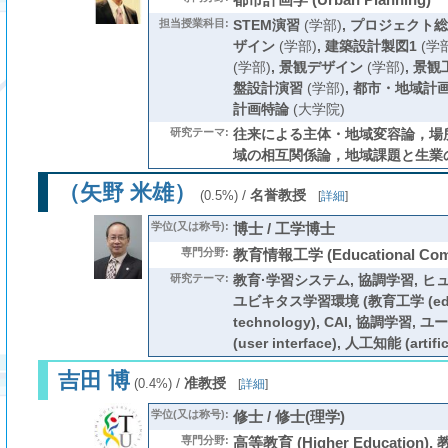
担当授業科目:
STEM演習
(学部)
,
プロジェクト総
ザイン
(学部)
,
建築設計製図1
(学部
(学部)
,
景観デザイン
(学部)
,
景観
盤設計演習
(学部)
,
都市・地域計
計画特論
(大学院)
研究テーマ:
往来による主体・地域変容論，場
域の相互関係論，地域課題と生業
（矢野 米雄）
/
名誉教授
(0.5%)
[
詳細
]
学位(又は称号):
博士 / 工学博士
専門分野:
教育情報工学 (Educational Comp
研究テーマ:
教育·学習システム, 協調学習, 
ユビキタス学習環境 (教育工学 (educ
technology), CAI, 協調学習
(user interface), 人工知能 (artifici
吉田 博
/
准教授
(0.4%)
[
詳細
]
学位(又は称号):
修士 / 修士(理学)
専門分野:
高等教育 (Higher Education), 