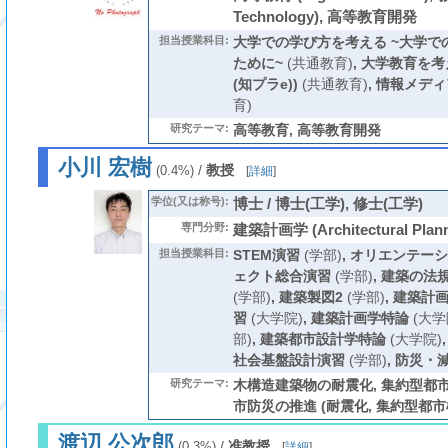
Technology), 高等教育開発
担当授業科目:
大学での学び方を考える ~大学で
ために~
(共通教育)
,
大学教育を考
(知プラe))
(共通教育)
,
情報メディ
育)
研究テーマ:
高等教育, 高等教育開発
小川 宏樹
/
教授
(0.4%)
[
詳細
]
学位(又は称号):
博士 / 博士(工学), 修士(工学)
専門分野:
建築計画学 (Architectural Plann
担当授業科目:
STEM演習
(学部)
,
オリエンテーシ
ェクト総合演習
(学部)
,
建築の法
(学部)
,
建築製図2
(学部)
,
建築計
習
(大学院)
,
建築計画学特論
(大学
部)
,
建築都市設計学特論
(大学院)
社会基盤設計演習
(学部)
,
防災・
研究テーマ:
木構造建築物の耐震化, 集約型都市
市防災の推進 (耐震化, 集約型都市
渡辺 公次郎
/
准教授
(0.3%)
[
詳細
]