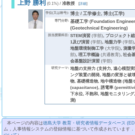
上野 勝利
/
准教授
(0.1%)
[
詳細
]
学位(又は称号):
博士 / 工学修士, 博士(工学)
専門分野:
基礎工学 (Foundation Enginee
(Geotechnical Engineering)
担当授業科目:
STEM演習
(学部)
,
プロジェクト総
1及び演習
(学部)
,
地盤力学
(学部)
地盤環境制御工学
(大学院)
,
測量
部)
,
理工学概論
(共通教育)
,
社会
会基盤設計演習
(学部)
研究テーマ:
地盤の支持力 (支持力, 遠心模型実
ング装置の開発, 地盤の変形と破壊
物, 基礎構造物, 地中構造物 (地
(capacitance), 誘電率 (permitt
下水位, 不飽和, 地盤モニタリング,
測)
本ページの内容は
徳島大学 教育・研究者情報データベース (ED
ム，人事情報システムの登録情報に基づいて作成されています．
ついて
）