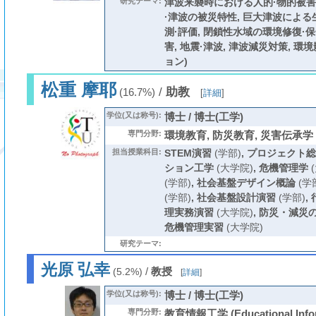
研究テーマ:
津波来襲時における人的·物的被害
·津波の被災特性, 巨大津波によ
測·評価, 閉鎖性水域の環境修復·
害, 地震·津波, 津波減災対策, 環
ョン)
松重 摩耶
/
助教
(16.7%)
[
詳細
]
学位(又は称号):
博士 / 博士(工学)
専門分野:
環境教育, 防災教育, 災害伝承学
担当授業科目:
STEM演習
(学部)
,
プロジェクト総
ション工学
(大学院)
,
危機管理学
(
(学部)
,
社会基盤デザイン概論
(学
(学部)
,
社会基盤設計演習
(学部)
,
理実務演習
(大学院)
,
防災・減災
危機管理実習
(大学院)
研究テーマ:
光原 弘幸
/
教授
(5.2%)
[
詳細
]
学位(又は称号):
博士 / 博士(工学)
専門分野:
教育情報工学 (Educational Inform