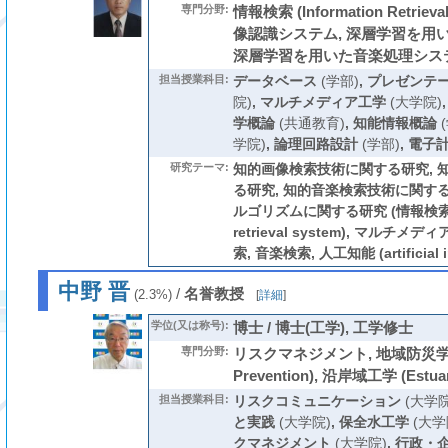
専門分野:
情報検索 (Information Retri
像認識システム, 深層学習を用
深層学習を用いた音楽処理シス
担当授業科目:
データベース
(学部)
,
プレゼンテー
院)
,
マルチメディア工学
(大学院)
学概論
(共通教育)
,
知能情報概論
(
学院)
,
論理回路設計
(学部)
,
電子
研究テーマ:
知的画像検索技術に関する研究, 
る研究, 知的音楽検索技術に関する
ルゴリズムに関する研究 (情報検索システ
retrieval system), マルチメディア
索, 音楽検索, 人工知能 (artificial in
中野 晋
/
名誉教授
(2.3%)
[
詳細
]
学位(又は称号):
博士 / 博士(工学), 工学修士
専門分野:
リスクマネジメント, 地域防災学 (Reg
Prevention), 沿岸域工学 (Estuar
担当授業科目:
リスクコミュニケーション
(大学院
と実践
(大学院)
,
保全水工学
(大学
クマネジメント
(大学院)
,
行政・