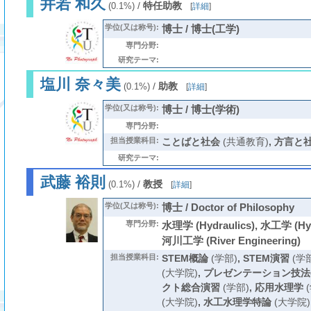
井若 和久
/
特任助教
(0.1%)
[
詳細
]
学位(又は称号):
博士 / 博士(工学)
専門分野:
研究テーマ:
塩川 奈々美
/
助教
(0.1%)
[
詳細
]
学位(又は称号):
博士 / 博士(学術)
専門分野:
担当授業科目:
ことばと社会
(共通教育)
,
方言と
研究テーマ:
武藤 裕則
/
教授
(0.1%)
[
詳細
]
学位(又は称号):
博士 / Doctor of Philosophy
専門分野:
水理学 (Hydraulics), 水工学 (Hydr
河川工学 (River Engineering)
担当授業科目:
STEM概論
(学部)
,
STEM演習
(学部
(大学院)
,
プレゼンテーション技法(
クト総合演習
(学部)
,
応用水理学
(
(大学院)
,
水工水理学特論
(大学院)