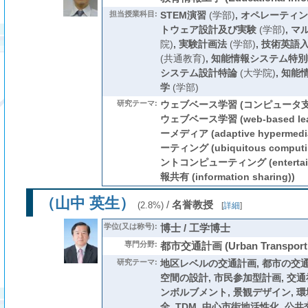
担当授業科目:
STEM演習
(学部)
,
オペレーティン
トウェア設計及び実験
(学部)
,
マ
院)
,
実験計画法
(学部)
,
技術英語
(共通教育)
,
知能情報システム特別
システム設計特論
(大学院)
,
知能
学
(学部)
研究テーマ:
ウェブベース学習 (コンピュータ支援学習 
ウェブベース学習 (web-based le
ーメディア (adaptive hyperm
ーティング (ubiquitous comp
ントコンピューティング (entertainm
報共有 (information sharing))
（山中 英生）
/
名誉教授
(2.8%)
[
詳細
]
学位(又は称号):
博士 / 工学博士
専門分野:
都市交通計画 (Urban Transport 
研究テーマ:
地区レベルの交通計画, 都市の交通
空間の設計, 市民参加型計画, 交
ンボルブメント, 景観デザイン, 環境
全, TDM, 中心市街地活性化, 公