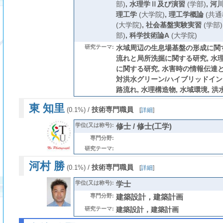
部)
,
水理学Ⅱ及び演習
(学部)
,
河
理工学
(大学院)
,
理工学概論
(共通
(大学院)
,
社会基盤実験実習
(学部)
部)
,
科学技術論A
(大学院)
研究テーマ:
水域周辺の生息場基盤の形成に関す
流れと局所洗掘に関する研究, 水
に関する研究, 水害時の情報伝達
対洪水グリーン/ハイブリッドイン
路流れ, 水理構造物, 水域環境, 洪
東 知里
/
技術専門職員
(0.1%)
[
詳細
]
学位(又は称号):
修士 / 修士(工学)
専門分野:
研究テーマ:
河村 勝
/
技術専門職員
(0.1%)
[
詳細
]
学位(又は称号):
学士
専門分野:
建築設計，建築計画
研究テーマ:
建築設計，建築計画