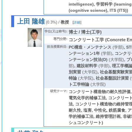
intelligence), 学習科学 (learni
(cognitive science), ITS (ITS))
上田 隆雄
/
教授
(0.3%)
[
詳細
]
学位(又は称号):
博士 / 博士(工学)
専門分野:
コンクリート工学 (Concrete Engi
担当授業科目:
PC構造・メンテナンス
(学部)
,
S
ンテーション1年
(学部)
,
コンクリ
ンテーション技法(D)
(大学院)
,
プ
部)
,
建設材料学
(学部)
,
理工学概
別実習
(大学院)
,
社会基盤実験実
特論
(大学院)
,
社会基盤設計演習
(
ト工学特論
(大学院)
研究テーマ:
コンクリート構造物の耐久性評価,
電気化学的補修工法, コンクリー
法, コンクリート構造物の維持管理
耐久性, 塩害, 中性化, 鉄筋腐食,
学的補修工法, 維持管理計画, 非
シュコンクリート)