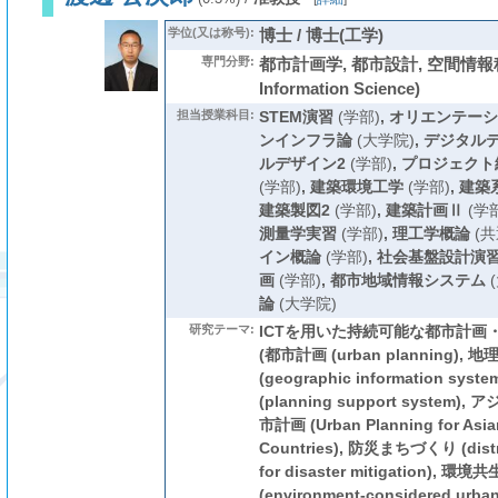
学位(又は称号):
博士 / 博士(工学)
専門分野:
都市計画学, 都市設計, 空間情報科学 
Information Science)
担当授業科目:
STEM演習
(学部)
,
オリエンテーシ
ンインフラ論
(大学院)
,
デジタルデ
ルデザイン2
(学部)
,
プロジェクト
(学部)
,
建築環境工学
(学部)
,
建築
建築製図2
(学部)
,
建築計画Ⅱ
(学部
測量学実習
(学部)
,
理工学概論
(共
イン概論
(学部)
,
社会基盤設計演
画
(学部)
,
都市地域情報システム
(
論
(大学院)
研究テーマ:
ICTを用いた持続可能な都市計画
(都市計画 (urban planning)
(geographic information s
(planning support syste
市計画 (Urban Planning for Asia
Countries), 防災まちづくり (distri
for disaster mitigation), 
(environment-considered urban