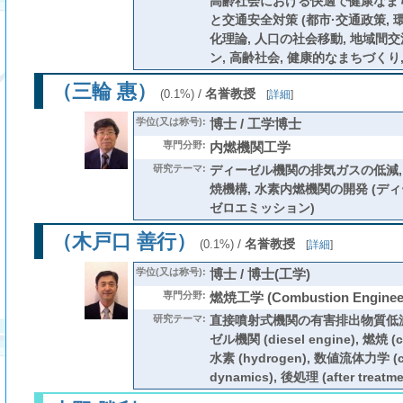
高齢社会における快適で健康なまち
と交通安全対策 (都市·交通政策, 
化理論, 人口の社会移動, 地域間
ン, 高齢社会, 健康的なまちづくり
（三輪 惠）
/
名誉教授
(0.1%)
[
詳細
]
学位(又は称号):
博士 / 工学博士
専門分野:
内燃機関工学
研究テーマ:
ディーゼル機関の排気ガスの低減,
焼機構, 水素内燃機関の開発 (ディ
ゼロエミッション)
（木戸口 善行）
/
名誉教授
(0.1%)
[
詳細
]
学位(又は称号):
博士 / 博士(工学)
専門分野:
燃焼工学 (Combustion Engineer
研究テーマ:
直接噴射式機関の有害排出物質低減
ゼル機関 (diesel engine), 燃焼 (
水素 (hydrogen), 数値流体力学 (com
dynamics), 後処理 (after treatme