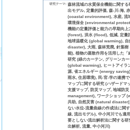
研究テーマ:
森林流域の水質保全機能に関する研究
出モデル, 定量的評価, 森-川-海, 
(coastal environment), 水産, 流
環境保全 (environmental prot
機能の定量評価と能力の早期向上方
(forest), 洪水 (flood), 低減,
地球温暖化 (global warming), 自
disaster), 大雨, 森林荒廃, 針葉樹 
能), 植物の蒸散作用を活用した
研究 (緑のカーテン, グリーンカー
(global warming), ヒートアイランド
源, 省エネルギー (energy saving),
雨水, 住居環境), 民-官-学の連
マップに関する研究 (ハザードマップ (
支援マップ, 防災マップ, 地域防災 (reg
management), ワークショップ (w
共助, 自然災害 (natural disas
ない水位-流量曲線の作成法に関す
線, 流出モデル), 中小河川でも
要としない流出解析法に関する研究 
出解析, 流量, 中小河川)