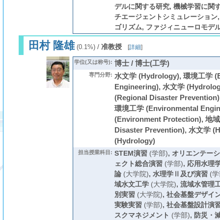
デルに関する研究, 機械学習に関す
チエージェントシミュレーション, 
ゴリズム, ファジィニューロモデル
田村 隆雄
/
准教授
(0.1%)
[
詳細
]
学位(又は称号):
博士 / 博士(工学)
専門分野:
水文学 (Hydrology), 環境工学 (E
Engineering), 水文学 (Hydro
(Regional Disaster Preventio
環境工学 (Environmental Engi
(Environment Protection), 
Disaster Prevention), 水文学 
(Hydrology)
担当授業科目:
STEM演習
(学部)
,
オリエンテーシ
ェクト総合演習
(学部)
,
応用水理
論
(大学院)
,
水理学Ⅱ及び演習
(学
域水文工学
(大学院)
,
流域水管理
別実習
(大学院)
,
社会基盤デザイ
実験実習
(学部)
,
社会基盤設計演
スクマネジメント
(学部)
,
防災・