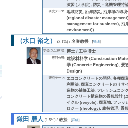
演習
(大学院)
,
防災・危機管理特
研究テーマ:
地域防災, 沿岸防災, 沿岸域の環境
(regional disaster managemen
management for business), 沿
environment))
（水口 裕之）
/
名誉教授
(2.1%)
[
詳細
]
学位(又は称号):
博士 / 工学博士
専門分野:
建設材料学 (Construction Mat
学 (Concrete Engineering), 
Design)
研究テーマ:
エココンクリートの開発, 各種廃
利用法, 廃棄コンクリートのリサイ
造物の補修工法, フレッシュコン
コンクリート構造物の景観設計 (エ
イクル (recycle), 廃棄物, フ
ロジー (rheology), 維持管理, 景
鎌田 磨人
/
教授
(1.5%)
[
詳細
]