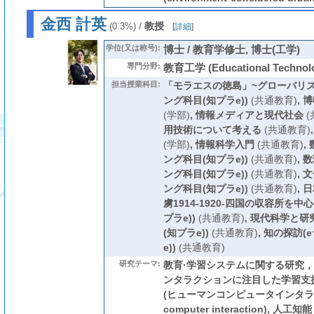
金西 計英
/
教授
(0.3%)
[
詳細
]
学位(又は称号):
博士 / 教育学修士, 博士(工学)
専門分野:
教育工学 (Educational Technol
担当授業科目:
「モラエスの徳島」~グローバリズ
ング科目(知プラe))
(共通教育)
,
博
(学部)
,
情報メディアと現代社会
(
用技術について考える
(共通教育)
(学部)
,
情報科学入門
(共通教育)
,
ング科目(知プラe))
(共通教育)
,
数
ング科目(知プラe))
(共通教育)
,
文
ング科目(知プラe))
(共通教育)
,
日
虜1914-1920-四国の収容所を中
プラe))
(共通教育)
,
現代科学と研
(知プラe))
(共通教育)
,
知の探訪(
e))
(共通教育)
研究テーマ:
教育·学習システムに関する研究
ンタラクションに注目した学習支
(ヒューマンコンピュータインタラクシ
computer interaction), 人工知能 (a