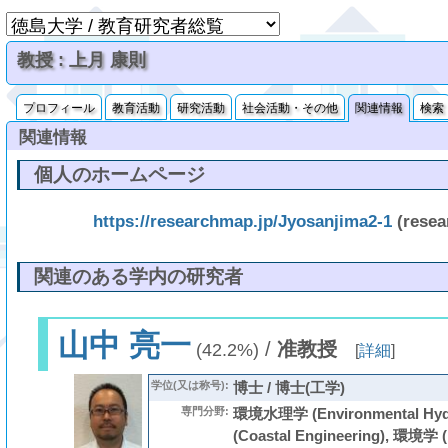
教授 : 上月 康則
プロフィール
教育活動
研究活動
社会活動・その他
関連情報
検索
関連情報
個人のホームページ
https://researchmap.jp/Jyosanjima2-1
(resea
関連のある学内の研究者
山中 亮一
/
准教授
(42.2%)
[
詳細
]
学位(又は称号):
博士 / 博士(工学)
専門分野:
環境水理学 (Environmental Hyd
(Coastal Engineering), 環境学 