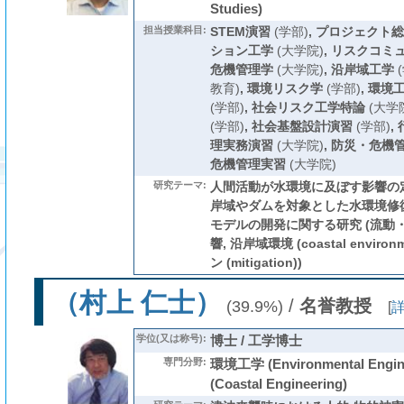
Studies)
担当授業科目:
STEM演習
(学部)
,
プロジェクト総
ション工学
(大学院)
,
リスクコミ
危機管理学
(大学院)
,
沿岸域工学
(
教育)
,
環境リスク学
(学部)
,
環境
(学部)
,
社会リスク工学特論
(大学
(学部)
,
社会基盤設計演習
(学部)
,
理実務演習
(大学院)
,
防災・危機
危機管理実習
(大学院)
研究テーマ:
人間活動が水環境に及ぼす影響の定
岸域やダムを対象とした水環境修
モデルの開発に関する研究 (流動・
響, 沿岸域環境 (coastal envir
ン (mitigation))
（村上 仁士）
/
名誉教授
(39.9%)
[
学位(又は称号):
博士 / 工学博士
専門分野:
環境工学 (Environmental Engi
(Coastal Engineering)