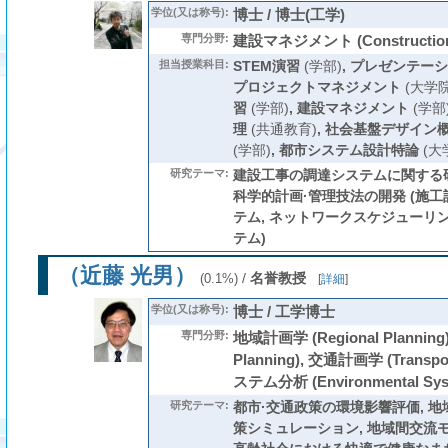
学位(又は称号):
博士 / 博士(工学)
専門分野:
建設マネジメント (Construction
担当授業科目:
STEM演習
(学部)
,
プレゼンテーシ
プロジェクトマネジメント
(大学院
習
(学部)
,
建設マネジメント
(学部
理
(共通教育)
,
社会基盤デザイン
(学部)
,
都市システム設計特論
(大
研究テーマ:
建設工事の調達システムに関する研
科学的計画·管理技法の開発 (施工
テム, ネットワークスケジューリン
テム)
（近藤 光男）
/
名誉教授
(0.1%)
[
詳細
]
学位(又は称号):
博士 / 工学博士
専門分野:
地域計画学 (Regional Plannin
Planning), 交通計画学 (Transpo
ステム分析 (Environmental Syst
研究テーマ:
都市·交通政策の環境影響評価, 
策シミュレーション, 地域間交流