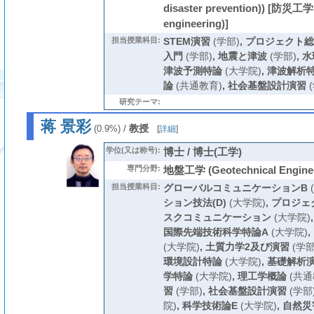
disaster prevention)) [防災工学 
engineering)]
担当授業科目:
STEM演習
(学部)
,
プロジェクト総
入門
(学部)
,
地震と津波
(学部)
,
水
津波予測特論
(大学院)
,
津波解析
論
(共通教育)
,
社会基盤設計演習
(
研究テーマ:
蒋 景彩
/
教授
(0.9%)
[
詳細
]
学位(又は称号):
博士 / 博士(工学)
専門分野:
地盤工学 (Geotechnical Enginee
担当授業科目:
グローバルコミュニケーションB
ション技法(D)
(大学院)
,
プロジェ
スクコミュニケーション
(大学院)
国際先端技術科学特論A
(大学院)
,
(大学院)
,
土質力学2及び演習
(学部
環境設計特論
(大学院)
,
基礎解析
学特論
(大学院)
,
理工学概論
(共通
習
(学部)
,
社会基盤設計演習
(学部
院)
,
科学技術論E
(大学院)
,
自然災