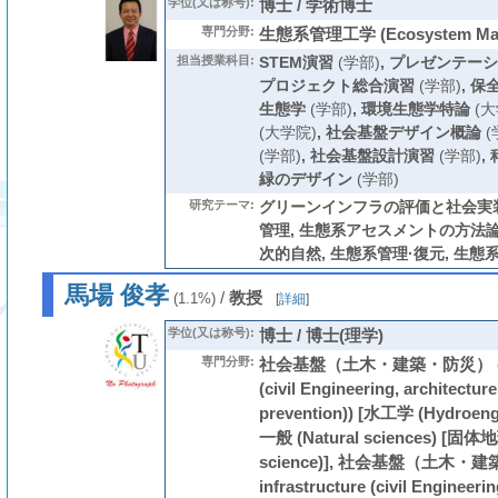
学位(又は称号):
博士 / 学術博士
専門分野:
生態系管理工学 (Ecosystem Man
担当授業科目:
STEM演習
(学部)
,
プレゼンテーシ
プロジェクト総合演習
(学部)
,
保
生態学
(学部)
,
環境生態学特論
(大
(大学院)
,
社会基盤デザイン概論
(
(学部)
,
社会基盤設計演習
(学部)
,
緑のデザイン
(学部)
研究テーマ:
グリーンインフラの評価と社会実装
管理, 生態系アセスメントの方法論
次的自然, 生態系管理·復元, 生態
馬場 俊孝
/
教授
(1.1%)
[
詳細
]
学位(又は称号):
博士 / 博士(理学)
専門分野:
社会基盤（土木・建築・防災） (Social
(civil Engineering, architecture
prevention)) [水工学 (Hydroen
一般 (Natural sciences) [固体地
science)], 社会基盤（土木・建築
infrastructure (civil Engineerin