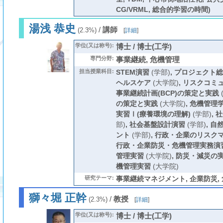
CG/VRML, 総合的学習の時間)
湯浅 恭史
/
講師
(2.3%)
[
詳細
]
学位(又は称号):
博士 / 博士(工学)
専門分野:
事業継続, 危機管理
担当授業科目:
STEM演習
(学部)
,
プロジェクト総
ヘルスケア
(大学院)
,
リスクコミ
事業継続計画(BCP)の策定と実践
の策定と実践
(大学院)
,
危機管理
実習Ⅰ(療養環境の理解)
(学部)
,
社
部)
,
社会基盤設計演習
(学部)
,
自
ント
(学部)
,
行政・企業のリスク
行政・企業防災・危機管理実務演
管理実習
(大学院)
,
防災・減災の
機管理実習
(大学院)
研究テーマ:
事業継続マネジメント, 企業防災,
獅々堀 正幹
/
教授
(2.3%)
[
詳細
]
学位(又は称号):
博士 / 博士(工学)