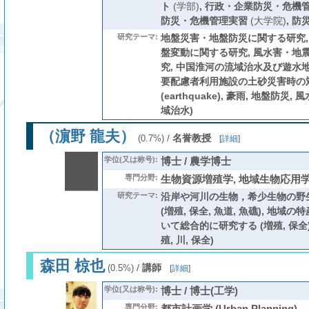
ト
(学部)
,
行政・企業防災・危機
防災・危機管理実習
(大学院)
,
防
研究テーマ:
地盤災害・地盤防災に関する研究,
盤変動に関する研究, 風水害・地
究, 中国淮河の流域治水及び遊水
要配慮者利用施設の土砂災害時の対
(earthquake), 豪雨, 地盤防災,
域治水)
（濵野 龍夫）
/
名誉教授
(0.7%)
[
詳細
]
学位(又は称号):
博士 / 農学博士
専門分野:
生物資源増殖学, 地域生物応用学
研究テーマ:
沿岸や河川の生物，希少生物の野
(増殖, 保全, 魚道, 魚礁), 地
いて総合的に研究する (増殖, 保全)
殖, 川, 保全)
森田 椋也
/
講師
(0.5%)
[
詳細
]
学位(又は称号):
博士 / 博士(工学)
専門分野:
都市計画学 (Urban Planning)