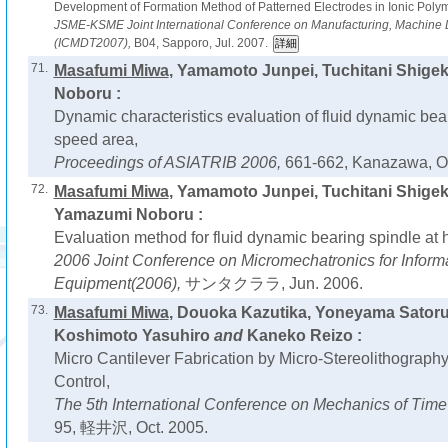
Development of Formation Method of Patterned Electrodes in Ionic Poly
JSME-KSME Joint International Conference on Manufacturing, Machine 
(ICMDT2007),
B04, Sapporo, Jul. 2007.
71.
Masafumi Miwa
, Yamamoto Junpei, Tuchitani Shigek
Noboru :
Dynamic characteristics evaluation of fluid dynamic bear
speed area,
Proceedings of ASIATRIB 2006,
661-662, Kanazawa, Oc
72.
Masafumi Miwa
, Yamamoto Junpei, Tuchitani Shigek
Yamazumi Noboru :
Evaluation method for fluid dynamic bearing spindle at 
2006 Joint Conference on Micromechatronics for Inform
Equipment(2006),
サンタクララ, Jun. 2006.
73.
Masafumi Miwa
, Douoka Kazutika, Yoneyama Satoru,
Koshimoto Yasuhiro
and
Kaneko Reizo :
Micro Cantilever Fabrication by Micro-Stereolithograph
Control,
The 5th International Conference on Mechanics of Time
95, 軽井沢, Oct. 2005.