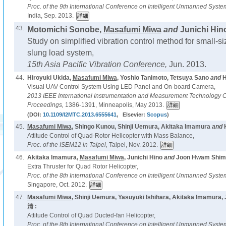
Proc. of the 9th International Conference on Intelligent Unmanned Syst
India, Sep. 2013.
43.
Motomichi Sonobe,
Masafumi Miwa
and
Junichi Hino
Study on simplified vibration control method for small-si
slung load system,
15th Asia Pacific Vibration Conference,
Jun. 2013.
44.
Hiroyuki Ukida,
Masafumi Miwa
, Yoshio Tanimoto, Tetsuya Sano
and
H
Visual UAV Control System Using LED Panel and On-board Camera,
2013 IEEE International Instrumentation and Measurement Technology 
Proceedings,
1386-1391, Minneapolis, May 2013.
(DOI:
10.1109/I2MTC.2013.6555641
, Elsevier:
Scopus
)
45.
Masafumi Miwa
, Shingo Kunou, Shinji Uemura, Akitaka Imamura
and
Attitude Control of Quad-Rotor Helicopter with Mass Balance,
Proc. of the ISEM12 in Taipei,
Taipei, Nov. 2012.
46.
Akitaka Imamura,
Masafumi Miwa
, Junichi Hino
and
Joon Hwam Shim 
Extra Thruster for Quad Rotor Helicopter,
Proc. of the 8th International Conference on Intelligent Unmanned Syst
Singapore, Oct. 2012.
47.
Masafumi Miwa
, Shinji Uemura, Yasuyuki Ishihara, Akitaka Imamura
清 :
Attitude Control of Quad Ducted-fan Helicopter,
Proc. of the 8th International Conference on Intelligent Unmanned Syst