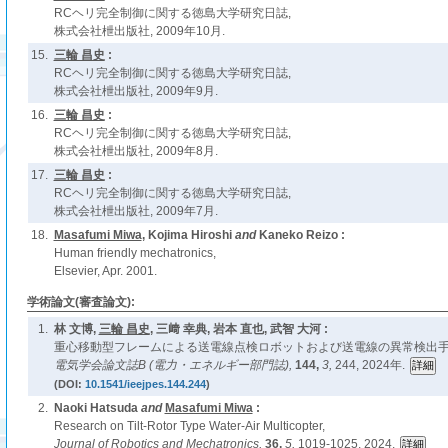
RCヘリ完全制御に関する徳島大学研究日誌,
株式会社枻出版社, 2009年10月.
15.
三輪 昌史
:
RCヘリ完全制御に関する徳島大学研究日誌,
株式会社枻出版社, 2009年9月.
16.
三輪 昌史
:
RCヘリ完全制御に関する徳島大学研究日誌,
株式会社枻出版社, 2009年8月.
17.
三輪 昌史
:
RCヘリ完全制御に関する徳島大学研究日誌,
株式会社枻出版社, 2009年7月.
18.
Masafumi Miwa
, Kojima Hiroshi
and
Kaneko Reizo :
Human friendly mechatronics,
Elsevier, Apr. 2001.
学術論文(審査論文):
1.
林 文博,
三輪 昌史
, 三﨑 幸典, 岩本 直也, 武智 大河 :
重心移動型フレームによる送電線点検ロボットおよび送電線の異常検出手
電気学会論文誌B (電力・エネルギー部門誌),
144,
3,
244, 2024年.
(DOI:
10.1541/ieejpes.144.244
)
2.
Naoki Hatsuda
and
Masafumi Miwa
:
Research on Tilt-Rotor Type Water-Air Multicopter,
Journal of Robotics and Mechatronics,
36,
5,
1019-1025, 2024.