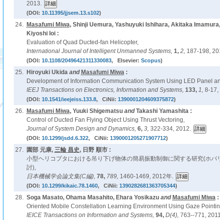
2013.
(DOI:
10.11395/jjsem.13.s102
)
24.
Masafumi Miwa
, Shinji Uemura, Yashuyuki Ishihara, Akitaka Imamu
Kiyoshi Ioi :
Evaluation of Quad Ducted-fan Helicopter,
International Journal of Intelligent Unmanned Systems,
1,
2,
187-198, 20
(DOI:
10.1108/20496421311330083
, Elsevier:
Scopus
)
25.
Hiroyuki Ukida
and
Masafumi Miwa
:
Development of Information Communication System Using LED Panel a
IEEJ Transactions on Electronics, Information and Systems,
133,
1,
8-17,
(DOI:
10.1541/ieejeiss.133.8
, CiNii:
1390001204609375872
)
26.
Masafumi Miwa
, Yuuki Shigematsu
and
Takashi Yamashita :
Control of Ducted Fan Flying Object Using Thrust Vectoring,
Journal of System Design and Dynamics,
6,
3,
322-334, 2012.
(DOI:
10.1299/jsdd.6.322
, CiNii:
1390001205271907712
)
27.
園部 元康,
三輪 昌史
, 日野 順市 :
小型ヘリコプタにおける吊り下げ物体の簡易振動制御に関する研究(ホバ
討),
日本機械学会論文集(C編),
78,
789,
1460-1469, 2012年.
(DOI:
10.1299/kikaic.78.1460
, CiNii:
1390282681363705344
)
28.
Soga Masato, Ohama Masahito, Ehara Yosikazu
and
Masafumi Miwa
:
Oriented Mobile Constellation Learning Environment Using Gaze Pointi
IEICE Transactions on Information and Systems,
94,
D(4),
763--771, 2011