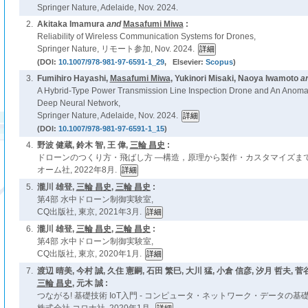
Springer Nature, Adelaide, Nov. 2024.
2.
Akitaka Imamura
and
Masafumi Miwa
:
Reliability of Wireless Communication Systems for Drones,
Springer Nature, リモート参加, Nov. 2024.
(DOI:
10.1007/978-981-97-6591-1_29
, Elsevier:
Scopus
)
3.
Fumihiro Hayashi,
Masafumi Miwa
, Yukinori Misaki, Naoya Iwamoto
a
A Hybrid-Type Power Transmission Line Inspection Drone and An Anoma
Deep Neural Network,
Springer Nature, Adelaide, Nov. 2024.
(DOI:
10.1007/978-981-97-6591-1_15
)
4.
野波 健蔵, 鈴木 智, 王 偉,
三輪 昌史
:
ドローンのつくり方・飛ばし方 ―構造，原理から製作・カスタマイズまで
オーム社, 2022年8月.
5.
瀧川 雄登,
三輪 昌史
,
三輪 昌史
:
第4部 水中ドローン制御実験室,
CQ出版社, 東京, 2021年3月.
6.
瀧川 雄登,
三輪 昌史
,
三輪 昌史
:
第4部 水中ドローン制御実験室,
CQ出版社, 東京, 2020年1月.
7.
渡辺 晴美, 今村 誠, 久住 憲嗣, 石田 繁巳, 大川 猛, 小倉 信彦, 汐月 哲夫, 菅
三輪 昌史
, 元木 誠 :
つながる! 基礎技術 IoT入門 - コンピュータ・ネットワーク・データの基礎