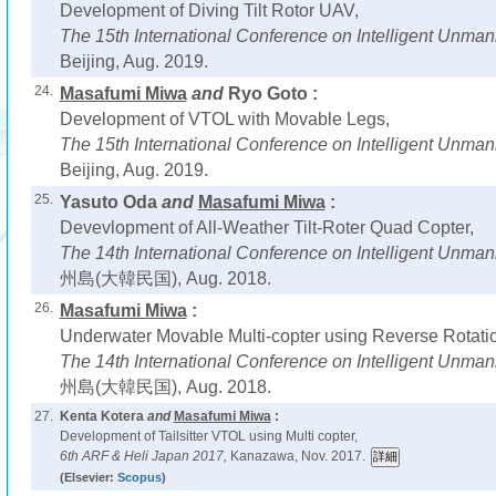
Development of Diving Tilt Rotor UAV,
The 15th International Conference on Intelligent Unm
Beijing, Aug. 2019.
24.
Masafumi Miwa
and
Ryo Goto :
Development of VTOL with Movable Legs,
The 15th International Conference on Intelligent Unm
Beijing, Aug. 2019.
25.
Yasuto Oda
and
Masafumi Miwa
:
Devevlopment of All-Weather Tilt-Roter Quad Copter,
The 14th International Conference on Intelligent Unm
州島(大韓民国), Aug. 2018.
26.
Masafumi Miwa
:
Underwater Movable Multi-copter using Reverse Rotatio
The 14th International Conference on Intelligent Unm
州島(大韓民国), Aug. 2018.
27.
Kenta Kotera
and
Masafumi Miwa
:
Development of Tailsitter VTOL using Multi copter,
6th ARF & Heli Japan 2017,
Kanazawa, Nov. 2017.
(Elsevier:
Scopus
)