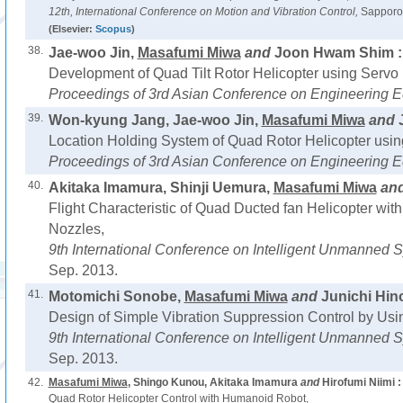
12th, International Conference on Motion and Vibration Control,
Sapporo,
(Elsevier:
Scopus
)
38.
Jae-woo Jin,
Masafumi Miwa
and
Joon Hwam Shim :
Development of Quad Tilt Rotor Helicopter using Servo 
Proceedings of 3rd Asian Conference on Engineering E
39.
Won-kyung Jang, Jae-woo Jin,
Masafumi Miwa
and
Location Holding System of Quad Rotor Helicopter usi
Proceedings of 3rd Asian Conference on Engineering E
40.
Akitaka Imamura, Shinji Uemura,
Masafumi Miwa
an
Flight Characteristic of Quad Ducted fan Helicopter with
Nozzles,
9th International Conference on Intelligent Unmanned Sy
Sep. 2013.
41.
Motomichi Sonobe,
Masafumi Miwa
and
Junichi Hino
Design of Simple Vibration Suppression Control by Us
9th International Conference on Intelligent Unmanned Sy
Sep. 2013.
42.
Masafumi Miwa
, Shingo Kunou, Akitaka Imamura
and
Hirofumi Niimi :
Quad Rotor Helicopter Control with Humanoid Robot,