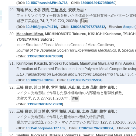
(DOI:
10.1587/transinf.E94.D.763
, CiNii:
1390001204379550080
)
29.
菊地 邦友, 土谷 茂樹,
三輪 昌史
, 安積 欣志 :
フォトリソグラフィー技術を用いた固体高分子電解質膜へのパターン電極
精密工学会誌,
74,
7,
719-723, 2008年.
(DOI:
10.2493/jjspe.74.719
, CiNii:
1390282679772768512
, Elsevier:
Scopus
30.
Masafumi Miwa
, MICHINOMOTO Takurou, KIKUCHI Kunitomo, TSUCHI
YONEYAMA3 Satoru :
Inner Structure / Elastic Modulus Control of Micro Cantilever,
Journal of the Japanese Society for Experimental Mechanics,
8,
Special 
(CiNii:
1390282680166783360
)
31.
Kunitomo Kikuchi, Shigeki Tuchitani,
Masafumi Miwa
and
Kinji Asaka 
Formation of Patterned Electrode in Ionic Polymer-Metal Composite using
IEEJ Transactions on Electrical and Electronic Engineering (TEEE),
3,
4,
(DOI:
10.1002/tee.20299
, CiNii:
1573105975733595904
)
32.
三輪 昌史
, 川口 博史, 堂岡 和親, 米山 聡, 土谷 茂樹, 越本 泰弘 :
マイクロ光造形法で作製した微小構造物の内部構造と縦弾性係数,
実験力学,
7,
3,
277-281, 2007年.
(CiNii:
1390282680165129728
)
33.
三輪 昌史
, 川口 博史, 堂岡 和親, 米山 聡, 土谷 茂樹, 越本 泰弘 :
マイクロ光造形法で作製した構造物の機械的特性評価,
電気学会論文誌E (センサ・マイクロマシン部門誌),
127,
2,
102-108, 200
(DOI:
10.1541/ieejsmas.127.102
, CiNii:
1390282679437200384
, Elsevier:
Sc
34.
Saulius Juodkazis, Mizeikis Vygantas, Seet K,
Masafumi Miwa
and
Hi