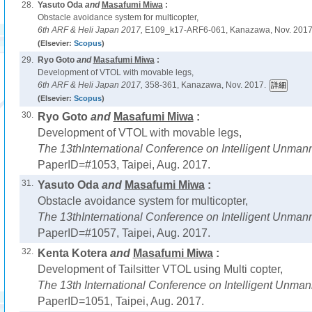
28.
Yasuto Oda
and
Masafumi Miwa
:
Obstacle avoidance system for multicopter,
6th ARF & Heli Japan 2017,
E109_k17-ARF6-061, Kanazawa, Nov. 2017
(Elsevier:
Scopus
)
29.
Ryo Goto
and
Masafumi Miwa
:
Development of VTOL with movable legs,
6th ARF & Heli Japan 2017,
358-361, Kanazawa, Nov. 2017.
(Elsevier:
Scopus
)
30.
Ryo Goto
and
Masafumi Miwa
:
Development of VTOL with movable legs,
The 13thInternational Conference on Intelligent Unma
PaperID=#1053, Taipei, Aug. 2017.
31.
Yasuto Oda
and
Masafumi Miwa
:
Obstacle avoidance system for multicopter,
The 13thInternational Conference on Intelligent Unma
PaperID=#1057, Taipei, Aug. 2017.
32.
Kenta Kotera
and
Masafumi Miwa
:
Development of Tailsitter VTOL using Multi copter,
The 13th International Conference on Intelligent Unma
PaperID=1051, Taipei, Aug. 2017.