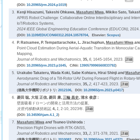
(DOI:
10.20965/jrm.2024.p1019
)
3.
Kenji Hisazumi, Takeshi Ohkawa,
Masafumi Miwa
, Mikiko Sato, Takas
APRIS Robot Challenge: Collaborative Online Interdisciplinary and Intern
IoT/Robotics Systems,
2024 IEEE Global Engineering Education Conference (EDUCON),
2024.
(DOI:
10.1109/EDUCON60312.2024.10578704
, Elsevier:
Scopus
)
4.
P. Ratsamee, P. Tempattarachoke, L. Jirachuphun,
Masafumi Miwa
an
Point Cloud Estimation During Aerial-Aquatic Transition in Monocular 
Mapping,
Journal of Robotics and Mechatronics,
35,
6,
1645-1654, 2023.
(DOI:
10.20965/jrm.2023.p1645
, CiNii:
1390579996560833792
)
5.
Urakubo Takateru, Wada Koki, Sabe Kohtaro, Hirai Shinji
and
Masafum
Aerodynamic Drag of a Tilt-Rotor UAV During Forward Flight in Rotary-
Journal of Robotics and Mechatronics,
35,
2,
417-423, 2023.
(徳島大学機関リポジトリ:
2012106
, DOI:
10.20965/jrm.2023.p0417
)
6.
菱田 聡, 大垣 正信, 菱田 康,
三輪 昌史
, 清水 俊彦 :
壁面吸着ドローンの開発と活用方法の提案,
次世代移動体技術誌,
4,
1,
2-10, 2023年.
(DOI:
10.34590/tjam.4.1_2
)
7.
Masafumi Miwa
and
Tsuneo Ushiroda :
Precision Flight Drones with RTK-GNSS,
Journal of Robotics and Mechatronics,
33,
2,
371-378, 2021.
(徳島大学機関リポジトリ:
2010082
, DOI:
10.20965/jrm.2021.p0371
, Elsevier