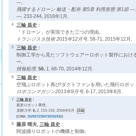
―,
飛躍するドローン 輸送・配布 第5章 利用形態 第1節
―,
233-244, 2016年1月.
4.
三輪 昌史
:
「ドローン」が実現できた三つの理由,
トランジスタ技術 2015年12月号,
58-71, 2015年12月.
5.
三輪 昌史
:
制御工学から見たソフトウェアーロボット製作におけ
ー,
情報処理,
56,
1,
68-70, 2014年12月.
6.
三輪 昌史
:
空飛ぶロボット再び!ダクトファンを用いた飛行ロボッ
ロボコンマガジン2013年9月号,
6-17, 2013年8月.
7.
三輪 昌史
:
最新ロボット事情,
実験力学,
8,
2,
153-156, 2008年6月.
(CiNii:
1520572359720162432
)
8.
藤原 晴夫,
三輪 昌史
:
阿波踊りロボットの機構と制御,