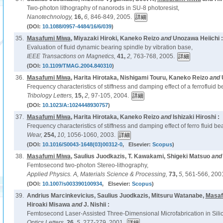
Two-photon lithography of nanorods in SU-8 photoresist,
Nanotechnology,
16,
6,
846-849, 2005.
(DOI:
10.1088/0957-4484/16/6/039
)
35.
Masafumi Miwa
, Miyazaki Hiroki, Kaneko Reizo
and
Unozawa Heiichi :
Evaluation of fluid dynamic bearing spindle by vibration base,
IEEE Transactions on Magnetics,
41,
2,
763-768, 2005.
(DOI:
10.1109/TMAG.2004.840310
)
36.
Masafumi Miwa
, Harita Hirotaka, Nishigami Touru, Kaneko Reizo
and
Frequency characteristics of stiffness and damping effect of a ferrofluid b
Tribology Letters,
15,
2,
97-105, 2004.
(DOI:
10.1023/A:1024448930757
)
37.
Masafumi Miwa
, Harita Hirotaka, Kaneko Reizo
and
Ishizaki Hiroshi :
Frequency characteristics of stiffness and damping effect of ferro fluid be
Wear,
254,
10,
1056-1060, 2003.
(DOI:
10.1016/S0043-1648(03)00312-0
, Elsevier:
Scopus
)
38.
Masafumi Miwa
, Saulius Juodkazis, T. Kawakami, Shigeki Matsuo
an
Femtosecond two-photon Stereo-lithography,
Applied Physics. A, Materials Science & Processing,
73,
5,
561-566, 200
(DOI:
10.1007/s003390100934
, Elsevier:
Scopus
)
39.
Andrius Marcinkevicius, Saulius Juodkazis, Mitsuru Watanabe,
Masaf
Hiroaki Misawa
and
J. Nishii :
Femtosecond Laser-Assisted Three-Dimensional Microfabrication in Silic
Optics Letters,
26,
5,
277-279, 2001.