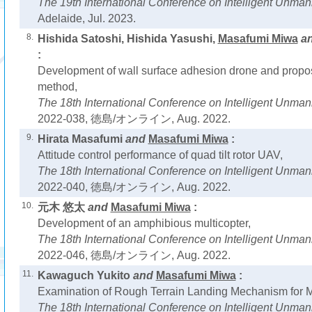
The 19th International Conference on Intelligent Unm
Adelaide, Jul. 2023.
8.
Hishida Satoshi, Hishida Yasushi,
Masafumi Miwa
a
:
Development of wall surface adhesion drone and proposal
method,
The 18th International Conference on Intelligent Unm
2022-038, 徳島/オンライン, Aug. 2022.
9.
Hirata Masafumi
and
Masafumi Miwa
:
Attitude control performance of quad tilt rotor UAV,
The 18th International Conference on Intelligent Unm
2022-040, 徳島/オンライン, Aug. 2022.
10.
元木 悠太
and
Masafumi Miwa
:
Development of an amphibious multicopter,
The 18th International Conference on Intelligent Unm
2022-046, 徳島/オンライン, Aug. 2022.
11.
Kawaguch Yukito
and
Masafumi Miwa
:
Examination of Rough Terrain Landing Mechanism for Mu
The 18th International Conference on Intelligent Unm