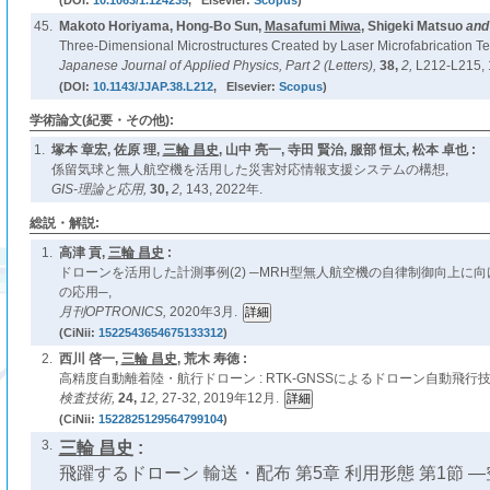
(DOI:
10.1063/1.124235
, Elsevier:
Scopus
)
45.
Makoto Horiyama, Hong-Bo Sun,
Masafumi Miwa
, Shigeki Matsuo
an
Three-Dimensional Microstructures Created by Laser Microfabrication T
Japanese Journal of Applied Physics, Part 2 (Letters),
38,
2,
L212-L215, 
(DOI:
10.1143/JJAP.38.L212
, Elsevier:
Scopus
)
学術論文(紀要・その他):
1.
塚本 章宏, 佐原 理,
三輪 昌史
, 山中 亮一, 寺田 賢治, 服部 恒太, 松本 卓也 :
係留気球と無人航空機を活用した災害対応情報支援システムの構想,
GIS-理論と応用,
30,
2,
143, 2022年.
総説・解説:
1.
高津 貢,
三輪 昌史
:
ドローンを活用した計測事例(2) ─MRH型無人航空機の自律制御向上に
の応用─,
月刊OPTRONICS,
2020年3月.
(CiNii:
1522543654675133312
)
2.
西川 啓一,
三輪 昌史
, 荒木 寿徳 :
高精度自動離着陸・航行ドローン : RTK-GNSSによるドローン自動飛行技
検査技術,
24,
12,
27-32, 2019年12月.
(CiNii:
1522825129564799104
)
3.
三輪 昌史
:
飛躍するドローン 輸送・配布 第5章 利用形態 第1節