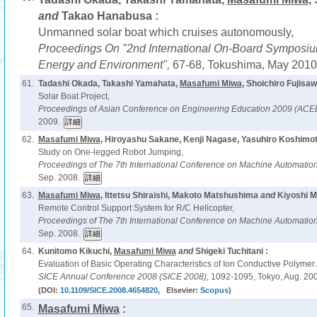
and
Takao Hanabusa :
Unmanned solar boat which cruises autonomously,
Proceedings On "2nd International On-Board Symposi
Energy and Environment",
67-68, Tokushima, May 2010
61.
Tadashi Okada, Takashi Yamahata,
Masafumi Miwa
, Shoichiro Fujisa
Solar Boat Project,
Proceedings of Asian Conference on Engineering Education 2009 (AC
2009.
62.
Masafumi Miwa
, Hiroyashu Sakane, Kenji Nagase, Yasuhiro Koshimo
Study on One-legged Robot Jumping,
Proceedings of The 7th International Conference on Machine Automati
Sep. 2008.
63.
Masafumi Miwa
, Ittetsu Shiraishi, Makoto Matshushima
and
Kiyoshi M
Remote Control Support System for R/C Helicopter,
Proceedings of The 7th International Conference on Machine Automati
Sep. 2008.
64.
Kunitomo Kikuchi,
Masafumi Miwa
and
Shigeki Tuchitani :
Evaluation of Basic Operating Characteristics of Ion Conductive Polymer A
SICE Annual Conference 2008 (SICE 2008),
1092-1095, Tokyo, Aug. 200
(DOI:
10.1109/SICE.2008.4654820
, Elsevier:
Scopus
)
65.
Masafumi Miwa
: