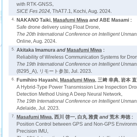
with RTK-GNSS,
SICE Fes 2024,
ThAT7.1, Kochi, Aug. 2024.
4.
NAKANO Taiki,
Masafumi Miwa
and
ABE Masami :
Safe drone delivery using Float Drone,
The 20th International Conference on Intelligent Unm
Online, Aug. 2024.
5.
Akitaka Imamura
and
Masafumi Miwa
:
Reliability of Wireless Communication Systems for Dro
The 19th International Conference on Intelligent Unma
(8295_A), リモート参加, Jul. 2023.
6.
Fumihiro Hayashi,
Masafumi Miwa
, 三﨑 幸典, 岩本 
A Hybrid-Type Power Transmission Line Inspection Dr
Detection Method Using A Deep Neural Network,
The 19th International Conference on Intelligent Unm
Adelaide, Jul. 2023.
7.
Masafumi Miwa
, 西川 啓一, 白丸 雅貴
and
荒木 寿徳 :
Position Control between GPS and Non-GPS Environme
Precision IMU,