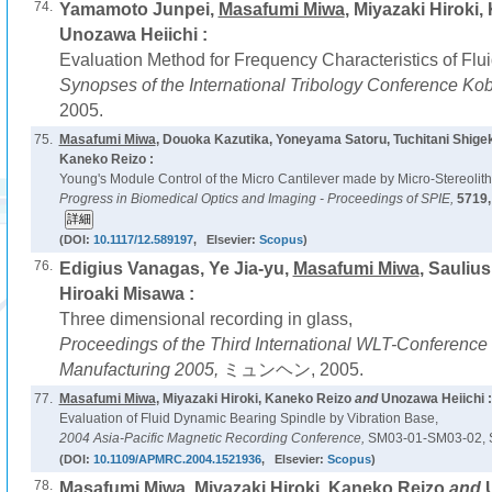
74.
Yamamoto Junpei,
Masafumi Miwa
, Miyazaki Hiroki
Unozawa Heiichi :
Evaluation Method for Frequency Characteristics of Flu
Synopses of the International Tribology Conference Ko
2005.
75.
Masafumi Miwa
, Douoka Kazutika, Yoneyama Satoru, Tuchitani Shige
Kaneko Reizo :
Young's Module Control of the Micro Cantilever made by Micro-Stereolit
Progress in Biomedical Optics and Imaging - Proceedings of SPIE,
5719
(DOI:
10.1117/12.589197
, Elsevier:
Scopus
)
76.
Edigius Vanagas, Ye Jia-yu,
Masafumi Miwa
, Sauliu
Hiroaki Misawa :
Three dimensional recording in glass,
Proceedings of the Third International WLT-Conference 
Manufacturing 2005,
ミュンヘン, 2005.
77.
Masafumi Miwa
, Miyazaki Hiroki, Kaneko Reizo
and
Unozawa Heiichi :
Evaluation of Fluid Dynamic Bearing Spindle by Vibration Base,
2004 Asia-Pacific Magnetic Recording Conference,
SM03-01-SM03-02, S
(DOI:
10.1109/APMRC.2004.1521936
, Elsevier:
Scopus
)
78.
Masafumi Miwa
, Miyazaki Hiroki, Kaneko Reizo
and