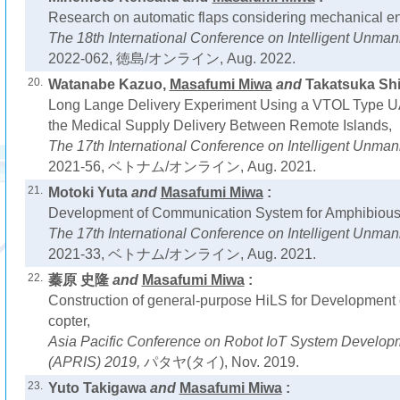
Research on automatic flaps considering mechanical en
The 18th International Conference on Intelligent Unm
2022-062, 徳島/オンライン, Aug. 2022.
20.
Watanabe Kazuo,
Masafumi Miwa
and
Takatsuka Shi
Long Lange Delivery Experiment Using a VTOL Type UA
the Medical Supply Delivery Between Remote Islands,
The 17th International Conference on Intelligent Unm
2021-56, ベトナム/オンライン, Aug. 2021.
21.
Motoki Yuta
and
Masafumi Miwa
:
Development of Communication System for Amphibious 
The 17th International Conference on Intelligent Unm
2021-33, ベトナム/オンライン, Aug. 2021.
22.
蓁原 史隆
and
Masafumi Miwa
:
Construction of general-purpose HiLS for Development o
copter,
Asia Pacific Conference on Robot IoT System Develop
(APRIS) 2019,
パタヤ(タイ), Nov. 2019.
23.
Yuto Takigawa
and
Masafumi Miwa
: