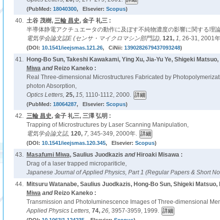
(PubMed:
18040300
, Elsevier:
Scopus
)
40.
土谷 茂樹,
三輪 昌史
, 金子 礼三 :
半導体静電アクチュエータの動作に及ぼす不純物濃度の影響に関する理論
電気学会論文誌E (センサ・マイクロマシン部門誌),
121,
1,
26-31, 2001年
(DOI:
10.1541/ieejsmas.121.26
, CiNii:
1390282679437093248
)
41.
Hong-Bo Sun, Takeshi Kawakami, Ying Xu, Jia-Yu Ye, Shigeki Matsuo,
Miwa
and
Reizo Kaneko :
Real Three-dimensional Microstructures Fabricated by Photopolymerizat
photon Absorption,
Optics Letters,
25,
15,
1110-1112, 2000.
(PubMed:
18064287
, Elsevier:
Scopus
)
42.
三輪 昌史
, 金子 礼三, 三澤 弘明 :
Trapping of Microstructures by Laser Scanning Manipulation,
電気学会論文誌,
120,
7,
345-349, 2000年.
(DOI:
10.1541/ieejsmas.120.345
, Elsevier:
Scopus
)
43.
Masafumi Miwa
, Saulius Juodkazis
and
Hiroaki Misawa :
Drag of a laser trapped micropariticle,
Japanese Journal of Applied Physics, Part 1 (Regular Papers & Short No
44.
Mitsuru Watanabe, Saulius Juodkazis, Hong-Bo Sun, Shigeki Matsuo,
Miwa
and
Reizo Kaneko :
Transmission and Photoluminescence Images of Three-dimensional Memor
Applied Physics Letters,
74,
26,
3957-3959, 1999.