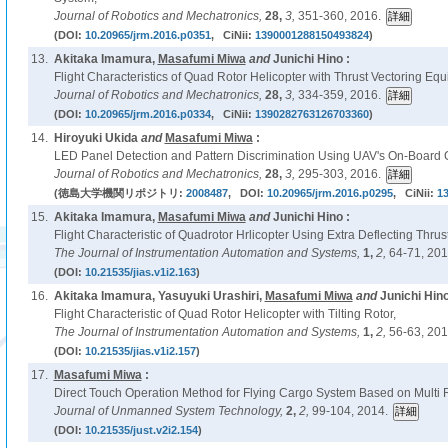
Journal of Robotics and Mechatronics,
28,
3,
351-360, 2016.
(DOI:
10.20965/jrm.2016.p0351
, CiNii:
1390001288150493824
)
13.
Akitaka Imamura,
Masafumi Miwa
and
Junichi Hino :
Flight Characteristics of Quad Rotor Helicopter with Thrust Vectoring Eq
Journal of Robotics and Mechatronics,
28,
3,
334-359, 2016.
(DOI:
10.20965/jrm.2016.p0334
, CiNii:
1390282763126703360
)
14.
Hiroyuki Ukida
and
Masafumi Miwa
:
LED Panel Detection and Pattern Discrimination Using UAV's On-Board Ca
Journal of Robotics and Mechatronics,
28,
3,
295-303, 2016.
(徳島大学機関リポジトリ:
2008487
, DOI:
10.20965/jrm.2016.p0295
, CiNii:
1
15.
Akitaka Imamura,
Masafumi Miwa
and
Junichi Hino :
Flight Characteristic of Quadrotor Hrlicopter Using Extra Deflecting Thrus
The Journal of Instrumentation Automation and Systems,
1,
2,
64-71, 201
(DOI:
10.21535/jias.v1i2.163
)
16.
Akitaka Imamura, Yasuyuki Urashiri,
Masafumi Miwa
and
Junichi Hino
Flight Characteristic of Quad Rotor Helicopter with Tilting Rotor,
The Journal of Instrumentation Automation and Systems,
1,
2,
56-63, 201
(DOI:
10.21535/jias.v1i2.157
)
17.
Masafumi Miwa
:
Direct Touch Operation Method for Flying Cargo System Based on Multi R
Journal of Unmanned System Technology,
2,
2,
99-104, 2014.
(DOI:
10.21535/just.v2i2.154
)