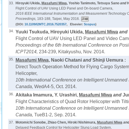
33.
Hiroyuki Ukida,
Masafumi Miwa
, Yoshio Tanimoto, Tetsuya Sano
and
H
Flight Control of UAV Using LED Panel and On-board Camera,
2016 IEEE International Instrumentation and Measurement Technology 
Proceedings,
183-188, Taipei, May 2016.
(DOI:
10.1109/I2MTC.2016.7520357
, Elsevier:
Scopus
)
34.
Yuuki Tsukuda, Hiroyuki Ukida,
Masafumi Miwa
and
Flight Control of UAV Using LED Panel and Video Cam
Proceedings of the 6th Inernational Conference on Pos
ICPT2014,
234-239, Kitakyushu, Nov. 2014.
35.
Masafumi Miwa
, Naoki Chatani
and
Shinji Uemura :
Direct Touch Operation Method for Flying Cargo System
Helicopter,
10th International Conference on Intelligent Unmanned
Canada,
WedA4-5, Oct. 2014.
36.
Akitaka Imamura, Y. Urashiri,
Masafumi Miwa
and
Jun
Flight Characteristics of Quad Rotor Helicopter with Tilt
10th International Conference on Intelligent Unmanned
Canada,
TueB1-2, Sep. 2014.
37.
Motomichi Sonobe, Zhiao Chen, Hiroki Nishimura,
Masafumi Miwa
an
Delayed Feedback Control for Helicopter Slung Load System,