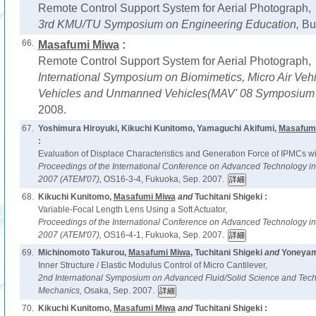
Remote Control Support System for Aerial Photograph,
3rd KMU/TU Symposium on Engineering Education,
Bu
66.
Masafumi Miwa
:
Remote Control Support System for Aerial Photograph,
International Symposium on Biomimetics, Micro Air Veh
Vehicles and Unmanned Vehicles(MAV' 08 Symposium i
2008.
67.
Yoshimura Hiroyuki, Kikuchi Kunitomo, Yamaguchi Akifumi,
Masafum
:
Evaluation of Displace Characteristics and Generation Force of IPMCs wi
Proceedings of the International Conference on Advanced Technology i
2007 (ATEM'07),
OS16-3-4, Fukuoka, Sep. 2007.
68.
Kikuchi Kunitomo,
Masafumi Miwa
and
Tuchitani Shigeki :
Variable-Focal Length Lens Using a Soft Actuator,
Proceedings of the International Conference on Advanced Technology i
2007 (ATEM'07),
OS16-4-1, Fukuoka, Sep. 2007.
69.
Michinomoto Takurou,
Masafumi Miwa
, Tuchitani Shigeki
and
Yoneyam
Inner Structure / Elastic Modulus Control of Micro Cantilever,
2nd International Symposium on Advanced Fluid/Solid Science and Tech
Mechanics,
Osaka, Sep. 2007.
70.
Kikuchi Kunitomo,
Masafumi Miwa
and
Tuchitani Shigeki :