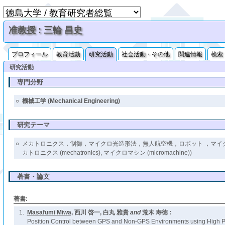
准教授 : 三輪 昌史
プロフィール
教育活動
研究活動
社会活動・その他
関連情報
検索
研究活動
専門分野
○
機械工学 (Mechanical Engineering)
研究テーマ
○
メカトロニクス，制御，マイクロ光造形法，無人航空機，ロボット ，マイクロマシン 
カトロニクス (mechatronics), マイクロマシン (micromachine))
著書・論文
著書:
1.
Masafumi Miwa
, 西川 啓一, 白丸 雅貴
and
荒木 寿徳 :
Position Control between GPS and Non-GPS Environments using High P