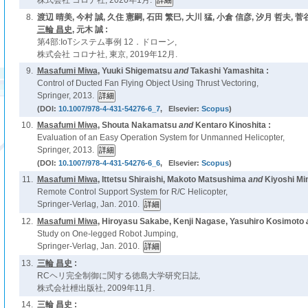
株式会社 コロナ社, 2020年1月.
8.
渡辺 晴美, 今村 誠, 久住 憲嗣, 石田 繁巳, 大川 猛, 小倉 信彦, 汐月 哲夫, 菅
三輪 昌史
, 元木 誠 :
第4部:IoTシステム事例 12．ドローン,
株式会社 コロナ社, 東京, 2019年12月.
9.
Masafumi Miwa
, Yuuki Shigematsu
and
Takashi Yamashita :
Control of Ducted Fan Flying Object Using Thrust Vectoring,
Springer, 2013.
(DOI:
10.1007/978-4-431-54276-6_7
, Elsevier:
Scopus
)
10.
Masafumi Miwa
, Shouta Nakamatsu
and
Kentaro Kinoshita :
Evaluation of an Easy Operation System for Unmanned Helicopter,
Springer, 2013.
(DOI:
10.1007/978-4-431-54276-6_6
, Elsevier:
Scopus
)
11.
Masafumi Miwa
, Ittetsu Shiraishi, Makoto Matsushima
and
Kiyoshi Mi
Remote Control Support System for R/C Helicopter,
Springer-Verlag, Jan. 2010.
12.
Masafumi Miwa
, Hiroyasu Sakabe, Kenji Nagase, Yasuhiro Kosimoto
Study on One-legged Robot Jumping,
Springer-Verlag, Jan. 2010.
13.
三輪 昌史
:
RCヘリ完全制御に関する徳島大学研究日誌,
株式会社枻出版社, 2009年11月.
14.
三輪 昌史
: