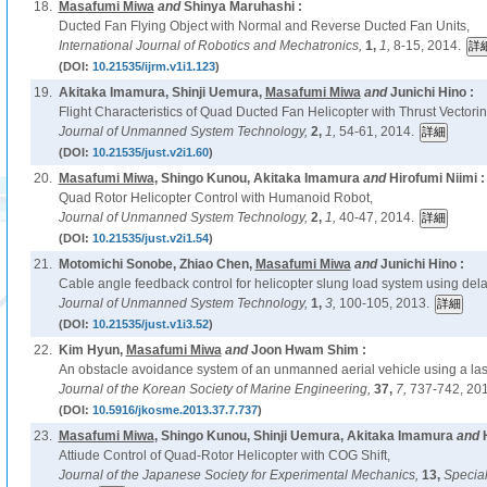
18.
Masafumi Miwa
and
Shinya Maruhashi :
Ducted Fan Flying Object with Normal and Reverse Ducted Fan Units,
International Journal of Robotics and Mechatronics,
1,
1,
8-15, 2014.
(DOI:
10.21535/ijrm.v1i1.123
)
19.
Akitaka Imamura, Shinji Uemura,
Masafumi Miwa
and
Junichi Hino :
Flight Characteristics of Quad Ducted Fan Helicopter with Thrust Vectori
Journal of Unmanned System Technology,
2,
1,
54-61, 2014.
(DOI:
10.21535/just.v2i1.60
)
20.
Masafumi Miwa
, Shingo Kunou, Akitaka Imamura
and
Hirofumi Niimi :
Quad Rotor Helicopter Control with Humanoid Robot,
Journal of Unmanned System Technology,
2,
1,
40-47, 2014.
(DOI:
10.21535/just.v2i1.54
)
21.
Motomichi Sonobe, Zhiao Chen,
Masafumi Miwa
and
Junichi Hino :
Cable angle feedback control for helicopter slung load system using del
Journal of Unmanned System Technology,
1,
3,
100-105, 2013.
(DOI:
10.21535/just.v1i3.52
)
22.
Kim Hyun,
Masafumi Miwa
and
Joon Hwam Shim :
An obstacle avoidance system of an unmanned aerial vehicle using a lase
Journal of the Korean Society of Marine Engineering,
37,
7,
737-742, 201
(DOI:
10.5916/jkosme.2013.37.7.737
)
23.
Masafumi Miwa
, Shingo Kunou, Shinji Uemura, Akitaka Imamura
and
Attiude Control of Quad-Rotor Helicopter with COG Shift,
Journal of the Japanese Society for Experimental Mechanics,
13,
Special