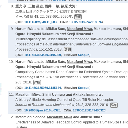
8.
重光 亨,
三輪 昌史
, 西井 一敏, 篠原 大河 :
二重反転形ダクテッドファンに関する研究開発,
ターボ機械,
48,
11,
683-691, 2020年.
(DOI:
10.11458/tsj.48.11_683
, CiNii:
1390569382247918976
)
9.
Harumi Watanabe, Mikiko Sato,
Masafumi Miwa
, Makoto Imamura, Shi
Ogura, Hiroyuki Nakamura
and
Kenji Hisazumi :
Multidisciplinary skill assessment for embedded software development ed
Proceedings of the 40th International Conference on Software Enginee
Proceeedings,
151-152, 2018.
(DOI:
10.1145/3183440.3195059
, Elsevier:
Scopus
)
10.
Harumi Watanabe, Mikiko Sato,
Masafumi Miwa
, Makoto Imamura, Shi
Ogura, Hiroyuki Nakamura
and
Kenji Hisazumi :
Compulsory Game based Robot Contest for Embedded System Developm
Proceedings of the 2018 7th International Conference on Software and 
263, 2018.
(DOI:
10.1145/3185089.3185144
, Elsevier:
Scopus
)
11.
Masafumi Miwa
, Shinji Uemura
and
Akitaka Imamura :
Arbitrary Attitude Hovering Control of Quad Tilt Rotor Helicopter,
Journal of Robotics and Mechatronics,
28,
3,
328-333, 2016.
(DOI:
10.20965/jrm.2016.p0328
, CiNii:
1390001288149480320
)
12.
Motomichi Sonobe,
Masafumi Miwa
and
Junichi Hino :
Effectiveness of Delayed Feedback Control Applied to a Small-Size Hel
System,