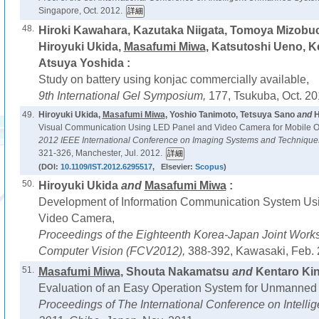
Singapore, Oct. 2012.
48.
Hiroki Kawahara, Kazutaka Niigata, Tomoya Mizobuch
Hiroyuki Ukida,
Masafumi Miwa
, Katsutoshi Ueno, K
Atsuya Yoshida :
Study on battery using konjac commercially available,
9th International Gel Symposium,
177, Tsukuba, Oct. 20
49.
Hiroyuki Ukida,
Masafumi Miwa
, Yoshio Tanimoto, Tetsuya Sano
and
H
Visual Communication Using LED Panel and Video Camera for Mobile O
2012 IEEE International Conference on Imaging Systems and Technique
321-326, Manchester, Jul. 2012.
(DOI:
10.1109/IST.2012.6295517
, Elsevier:
Scopus
)
50.
Hiroyuki Ukida
and
Masafumi Miwa
:
Development of Information Communication System Us
Video Camera,
Proceedings of the Eighteenth Korea-Japan Joint Works
Computer Vision (FCV2012),
388-392, Kawasaki, Feb. 
51.
Masafumi Miwa
, Shouta Nakamatsu
and
Kentaro Kin
Evaluation of an Easy Operation System for Unmanned 
Proceedings of The International Conference on Intel