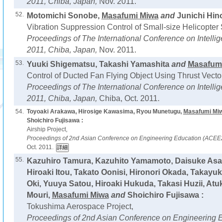
2011, Chiba, Japan,
Nov. 2011.
52.
Motomichi Sonobe,
Masafumi Miwa
and
Junichi Hino
Vibration Suppression Control of Small-size Helicopte
Proceedings of The International Conference on Intel
2011, Chiba, Japan,
Nov. 2011.
53.
Yuuki Shigematsu, Takashi Yamashita
and
Masafum
Control of Ducted Fan Flying Object Using Thrust Vecto
Proceedings of The International Conference on Intel
2011, Chiba, Japan,
Chiba, Oct. 2011.
54.
Toyoaki Arakawa, Hirosige Kawasima, Ryou Munetugu,
Masafumi Mi
Shoichiro Fujisawa :
Airship Project,
Proceedings of 2nd Asian Conference on Engineering Education (ACEE
Oct. 2011.
55.
Kazuhiro Tamura, Kazuhito Yamamoto, Daisuke Asao
Hiroaki Itou, Takato Oonisi, Hironori Okada, Takayu
Oki, Yuuya Satou, Hiroaki Hukuda, Takasi Huzii, Atuk
Mouri,
Masafumi Miwa
and
Shoichiro Fujisawa :
Tokushima Aerospace Project,
Proceedings of 2nd Asian Conference on Engineering 