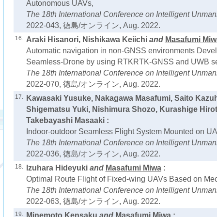
Autonomous UAVs,
The 18th International Conference on Intelligent Unm
2022-043, 徳島/オンライン, Aug. 2022.
16.
Araki Hisanori, Nishikawa Keiichi
and
Masafumi Miw
Automatic navigation in non-GNSS environments Deve
Seamless-Drone by using RTKRTK-GNSS and UWB sen
The 18th International Conference on Intelligent Unm
2022-070, 徳島/オンライン, Aug. 2022.
17.
Kawasaki Yusuke, Nakagawa Masafumi, Saito Kazu
Shigematsu Yuki, Nishimura Shozo, Kurashige Hiro
Takebayashi Masaaki :
Indoor-outdoor Seamless Flight System Mounted on UA
The 18th International Conference on Intelligent Unm
2022-036, 徳島/オンライン, Aug. 2022.
18.
Izuhara Hideyuki
and
Masafumi Miwa
:
Optimal Route Flight of Fixed-wing UAVs Based on Mec
The 18th International Conference on Intelligent Unm
2022-063, 徳島/オンライン, Aug. 2022.
19.
Minemoto Kensaku
and
Masafumi Miwa
: