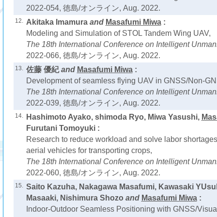
2022-054, 徳島/オンライン, Aug. 2022.
12.
Akitaka Imamura
and
Masafumi Miwa
:
Modeling and Simulation of STOL Tandem Wing UAV,
The 18th International Conference on Intelligent Unm
2022-066, 徳島/オンライン, Aug. 2022.
13.
佐藤 優紀
and
Masafumi Miwa
:
Development of seamless flying UAV in GNSS/Non-GN
The 18th International Conference on Intelligent Unm
2022-039, 徳島/オンライン, Aug. 2022.
14.
Hashimoto Ayako, shimoda Ryo, Miwa Yasushi,
Mas
Furutani Tomoyuki :
Research to reduce workload and solve labor shortages
aerial vehicles for transporting crops,
The 18th International Conference on Intelligent Unm
2022-060, 徳島/オンライン, Aug. 2022.
15.
Saito Kazuha, Nakagawa Masafumi, Kawasaki YUsu
Masaaki, Nishimura Shozo
and
Masafumi Miwa
:
Indoor-Outdoor Seamless Positioning with GNSS/Visual