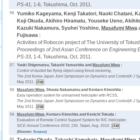
PS-41,
1-6, Tokushima, Oct. 2011.
56.
Yumiko Kageyama, Kenji Takatori, Naoki Chatani, K
Koji Okuda, Akihiro Hiramatu, Youseke Ueno, Akihit
Kazuki Nakamura, Syuhei Yoshino,
Masafumi Miwa
Fujisawa :
Activities of Robocon project of The University of Tokus
Proceedings of 2nd Asian Conference on Engineering 
PS-33,
1-4, Tokushima, Oct. 2011.
57.
Yuuki Shigematsu, Takashi Yamashita
and
Masafumi Miwa
:
Control of ducted fan flying object using thrust vectoring,
The 2nd Korea-Japan Joint Symposium on Dynamics and Control(K-J S
May 2011.
58.
Masafumi Miwa
, Shouta Nakamatsu
and
Kentaro Kinoshita :
Easy operation system for unmanned helicopter with RCSS,
The 2nd Korea-Japan Joint Symposium on Dynamics and Control(K-J S
May 2011.
59.
Masafumi Miwa
, Kentaro Kinoshita
and
Kenichi Tokuda :
Evaluation of Remote Control Support System for R/C Helicopter,
SICE Annual Conference 2010,
230, Taipei, Aug. 2010.
(Elsevier:
Scopus
)
60.
Tadashi Okada, Takashi Yamahata,
Masafumi Miwa
,