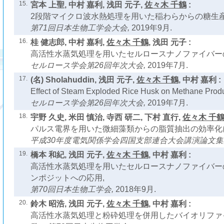
15.
宮本 上聖, 中村 嘉利, 浅田 元子,
佐々木 千鶴
:
2段階マイクロ波水熱処理を用いた稲わらからの糖生産
第71回日本生物工学会大会,
2019年9月.
16.
桂 健志郎, 中村 嘉利,
佐々木 千鶴
, 浅田 元子 :
高活性水蒸気処理を用いたセルロースナノファイバー
セルロース学会第26回年次大会,
2019年7月.
17.
(名) Sholahuddin, 浅田 元子,
佐々木 千鶴
, 中村 嘉利 :
Effect of Steam Exploded Rice Husk on Methane Produ
セルロース学会第26回年次大会,
2019年7月.
18.
宇野 久史, 米田 慎治, 寺西 研二, 下村 直行,
佐々木 千
パルス電界を用いた微細藻類からの脂質抽出の効率化
平成30年度電気関係学会四国支部連合大会講演論文集
19.
橋本 和紀, 浅田 元子,
佐々木 千鶴
, 中村 嘉利 :
高活性水蒸気処理を用いたセルロースナノファイバー
ンポジットへの応用,
第70回日本生物工学会,
2018年9月.
20.
鈴木 昭浩, 浅田 元子,
佐々木 千鶴
, 中村 嘉利 :
高活性水蒸気処理と粉砕処理を併用したバイオリファ