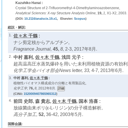
Kazuhiko Hanai :
Crystal Structure of 2-Trifluoromethyl-4-Dimethylaminoazobenzene,
Analytical Sciences: X-ray Structure Analysis Online,
19,
1,
X1-X2, 2003.
(DOI:
10.2116/analscix.19.x1
, Elsevier:
Scopus
)
総説・解説:
1.
佐々木 千鶴
:
ナシ剪定枝からアルブチン,
Fragrance Journal,
45,
8,
2-3, 2017年8月.
2.
中村 嘉利,
佐々木 千鶴
, 浅田 元子 :
超高温高圧水蒸気爆砕を用いた未利用植物資源の有効利
化学工学会バイオ部会News letter,
33,
4-7, 2013年6月.
3.
中村 嘉利,
佐々木 千鶴
:
植物性バイオマス構成成分の分離と有用製品化,
化学工学,
76,
8,
2012年8月.
(CiNii:
1520009407865965312
)
4.
前田 史郎, 森 貴志,
佐々木 千鶴
, 国本 浩喜 :
放線菌由来ポリ(ε-L-リジン)の分子構造解析,
高分子加工,
52,
36-42, 2003年5月.
国際会議: