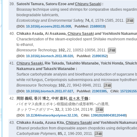
39.
Satoshi Tamura, Satoru Ezoe
and
Chizuru Sasaki
:
Bioassay technique using seed shrimps for comparative studies regarding 
biodegradable lubricants,
Ecotoxicology and Environmental Safety,
74,
6,
1578-1585, 2011.
(DOI:
10.1016/j.ecoenv.2011.05.008
, PubMed:
21680019
)
40.
Chikako Asada, Ai Asakawa,
Chizuru Sasaki
and
Yoshitoshi Nakamur
Characterization of the steam-exploded spent Shiitake mushroom medium 
to ethanol,
Bioresource Technology,
102,
21,
10052-10056, 2011.
(DOI:
10.1016/j.biortech.2011.08.020
, PubMed:
21890352
)
41.
Chizuru Sasaki
, Rie Takada, Takahito Watanabe, Yoichi Honda, Shuichi
Nakamura
and
Takashi Watanabe :
Surface carbohydrate analysis and bioethanol production of sugarcane b
white rot fungus, Ceriporiopsis subvermispora and microwave hydrother
Bioresource Technology,
102,
21,
9942-9946, 2011.
(DOI:
10.1016/j.biortech.2011.07.027
, PubMed:
21903385
, CiNii:
157226155
42.
岡部 義昭, 香川 博之, 中村 嘉利,
佐々木 千鶴
:
バイオマス由来エポキシ樹脂組成物の成形材料への適用,
ネットワークポリマー,
32,
3,
130-134, 2011年.
(DOI:
10.11364/networkpolymer.32.130
, CiNii:
1390282680438120448
)
43.
Chikako Asada, Azusa Kita,
Chizuru Sasaki
and
Yoshitoshi Nakamura
Ethanol production from disposable aspen chopsticks using delignificati
Carbohydrate Polymers,
85,
1,
196-200, 2011.