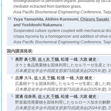
Biodegradation of persistent organic pollutants by lacca
mediator ectracted from bamboo grass,
Asia Pacific Biochemical Engineering Conference,
Taip
33.
Yuya Yamashita, Akihiro Kurosumi,
Chizuru Sasaki
,
and
Yoshitoshi Nakamura :
Suspended culture system coupled with mechanical disr
crispa myceria by a homogenizer and addition of olive oi
Asia Pacific Biochemical Engineering Conference,
Taip
国内講演発表:
1.
奥野 眞七聖,
佐々木 千鶴
, 松浦 一雄, 大政 健史 :
タケと食品廃棄物を固体利用したセルラーゼ生産とそ
日本農芸化学会中四国支部第73回講演会(2025年度),
2
2.
志摩 大斗,
佐々木 千鶴
, 松浦 一雄, 大政 健史 :
広葉樹ナラを固体利用したセルラーゼ生産に適した前
日本農芸化学会中四国支部第73回講演会(2025年度),
2
3.
渡邊 佳奈美,
佐々木 千鶴
, 松浦 一雄, 大政 健史 :
野菜栽培廃棄物を固体利用したセルロース加水分解酵
日本農芸化学会中四国支部第70回講演会(2024年度),
2