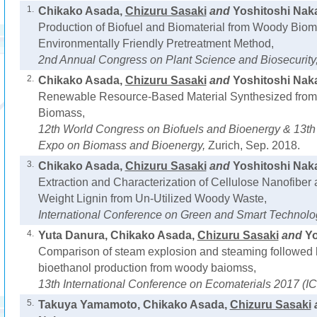
1.
Chikako Asada,
Chizuru Sasaki
and
Yoshitoshi Nak
Production of Biofuel and Biomaterial from Woody Bio
Environmentally Friendly Pretreatment Method,
2nd Annual Congress on Plant Science and Biosecurity
2.
Chikako Asada,
Chizuru Sasaki
and
Yoshitoshi Nak
Renewable Resource-Based Material Synthesized from 
Biomass,
12th World Congress on Biofuels and Bioenergy & 13t
Expo on Biomass and Bioenergy,
Zurich, Sep. 2018.
3.
Chikako Asada,
Chizuru Sasaki
and
Yoshitoshi Nak
Extraction and Characterization of Cellulose Nanofiber
Weight Lignin from Un-Utilized Woody Waste,
International Conference on Green and Smart Technolo
4.
Yuta Danura, Chikako Asada,
Chizuru Sasaki
and
Yo
Comparison of steam explosion and steaming followed by
bioethanol production from woody baiomss,
13th International Conference on Ecomaterials 2017 (
5.
Takuya Yamamoto, Chikako Asada,
Chizuru Sasaki