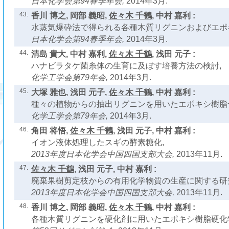
日本化学会第94春季年会,
2014年3月.
43.
香川 博之, 岡部 義昭,
佐々木 千鶴
, 中村 嘉利 :
水蒸気爆砕法で得られる各種木質リグニンおよびエポ
日本化学会第94春季年会,
2014年3月.
44.
清島 貴大, 中村 嘉利,
佐々木 千鶴
, 浅田 元子 :
ハナビラタケ菌糸体の生育に及ぼす培養方法の検討,
化学工学会第79年会,
2014年3月.
45.
大塚 雅也, 浅田 元子,
佐々木 千鶴
, 中村 嘉利 :
種々の植物からの抽出リグニンを用いたエポキシ樹脂
化学工学会第79年会,
2014年3月.
46.
角田 将悟,
佐々木 千鶴
, 浅田 元子, 中村 嘉利 :
イオン液体処理したスギの酵素糖化,
2013年度日本化学会中国四国支部大会,
2013年11月.
47.
佐々木 千鶴
, 浅田 元子, 中村 嘉利 :
廃棄果樹剪定枝からの有用化学物質の生産に関する研
2013年度日本化学会中国四国支部大会,
2013年11月.
48.
香川 博之, 岡部 義昭,
佐々木 千鶴
, 中村 嘉利 :
各種木質リグニンを硬化剤に用いたエポキシ樹脂硬化