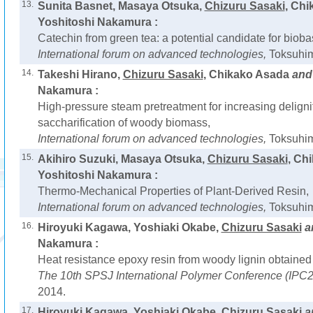
13.
Sunita Basnet, Masaya Otsuka,
Chizuru Sasaki
, Ch
Yoshitoshi Nakamura :
Catechin from green tea: a potential candidate for biob
International forum on advanced technologies,
Toksuhim
14.
Takeshi Hirano,
Chizuru Sasaki
, Chikako Asada
an
Nakamura :
High-pressure steam pretreatment for increasing deligni
saccharification of woody biomass,
International forum on advanced technologies,
Toksuhim
15.
Akihiro Suzuki, Masaya Otsuka,
Chizuru Sasaki
, Ch
Yoshitoshi Nakamura :
Thermo-Mechanical Properties of Plant-Derived Resin,
International forum on advanced technologies,
Toksuhim
16.
Hiroyuki Kagawa, Yoshiaki Okabe,
Chizuru Sasaki
a
Nakamura :
Heat resistance epoxy resin from woody lignin obtained
The 10th SPSJ International Polymer Conference (IPC
2014.
17.
Hiroyuki Kagawa, Yoshiaki Okabe,
Chizuru Sasaki
a