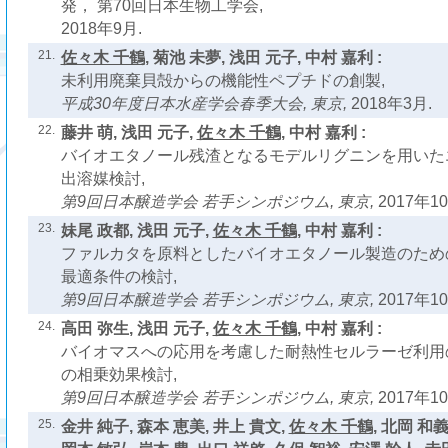
発， 第70回日本生物工学会,
2018年9月.
21.
佐々木 千鶴
, 菊池 未夢, 浅田 元子, 中村 嘉利 :
未利用廃棄貝殻からの機能性ペプチドの創製,
平成30年度日本水産学会春季大会, 東京,
2018年3月.
22.
藤井 萌, 浅田 元子,
佐々木 千鶴
, 中村 嘉利 :
バイオエタノール残渣となるモデルリグニンを用いた
出溶媒検討,
第9回日本醸造学会 若手シンポジウム, 東京,
2017年10
23.
妹尾 政都, 浅田 元子,
佐々木 千鶴
, 中村 嘉利 :
ファルカタを原料としたバイオエタノール製造のため
最適条件の検討,
第9回日本醸造学会 若手シンポジウム, 東京,
2017年10
24.
高田 弥生, 浅田 元子,
佐々木 千鶴
, 中村 嘉利 :
バイオマスへの応用を考慮した耐熱性セルラーゼ利用
の相乗効果検討,
第9回日本醸造学会 若手シンポジウム, 東京,
2017年10
25.
金井 純子, 森本 恵美, 井上 貴文,
佐々木 千鶴
, 北岡 和義