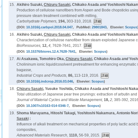
15.
Akihiro Suzuki,
Chizuru Sasaki
, Chikako Asada
and
Yoshitoshi Nakam
Production of cellulose nanofibers from Aspen and Bode chopsticks usin
pressure steam treatment combined with milling,
Carbohydrate Polymers,
194,
303-310, 2018.
(DOI:
10.1016/j.carbpol.2018.04.047
, PubMed:
29801843
, Elsevier:
Scopus
16.
Akihiro Suzuki,
Chizuru Sasaki
, Chikako Asada
and
Yoshitoshi Nakam
Characterization of cellulose nanofiber from steam exploded Japanese c
BioResources,
12,
4,
7628-7641, 2017.
(DOI:
10.15376/biores.12.4.7628-7641
, Elsevier:
Scopus
)
17.
Ai Asakawa, Tomohiro Oka,
Chizuru Sasaki
, Chikako Asada
and
Yosh
Cholininum ionic liquid/cosolvent pretreatment for enhancing enzymatic 
bagasse,
Industrial Crops and Products,
86,
113-119, 2016.
(DOI:
10.1016/j.indcrop.2016.03.046
, Elsevier:
Scopus
)
18.
Chizuru Sasaki
, Yusuke Yoshida, Chikako Asada
and
Yoshitoshi Naka
Total utilization of Japanese pear tree prunings: extraction of arbutin and
Journal of Material Cycles and Waste Management,
18,
2,
385-392, 2016
(DOI:
10.1007/s10163-014-0346-7
, Elsevier:
Scopus
)
19.
Shoma Maruyama, Hitoshi Takagi, Yoshitoshi Nakamura, Antonio Nor
Sasaki
:
Influence of alkali treatment on mechanical properties of poly lactic aci
composites,
Advanced Materials Research,
1110,
56-59, 2015.