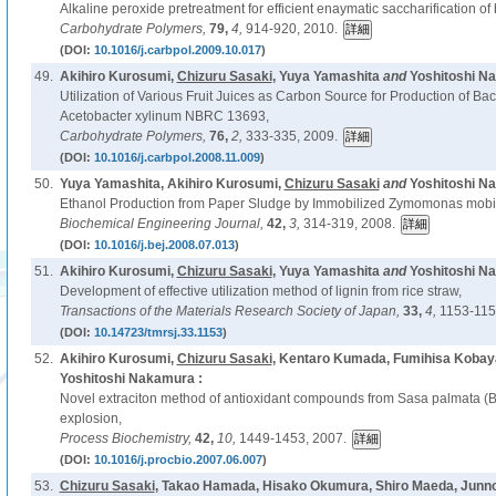
Alkaline peroxide pretreatment for efficient enaymatic saccharification o
Carbohydrate Polymers,
79,
4,
914-920, 2010.
(DOI:
10.1016/j.carbpol.2009.10.017
)
49.
Akihiro Kurosumi,
Chizuru Sasaki
, Yuya Yamashita
and
Yoshitoshi N
Utilization of Various Fruit Juices as Carbon Source for Production of Bac
Acetobacter xylinum NBRC 13693,
Carbohydrate Polymers,
76,
2,
333-335, 2009.
(DOI:
10.1016/j.carbpol.2008.11.009
)
50.
Yuya Yamashita, Akihiro Kurosumi,
Chizuru Sasaki
and
Yoshitoshi N
Ethanol Production from Paper Sludge by Immobilized Zymomonas mobil
Biochemical Engineering Journal,
42,
3,
314-319, 2008.
(DOI:
10.1016/j.bej.2008.07.013
)
51.
Akihiro Kurosumi,
Chizuru Sasaki
, Yuya Yamashita
and
Yoshitoshi N
Development of effective utilization method of lignin from rice straw,
Transactions of the Materials Research Society of Japan,
33,
4,
1153-115
(DOI:
10.14723/tmrsj.33.1153
)
52.
Akihiro Kurosumi,
Chizuru Sasaki
, Kentaro Kumada, Fumihisa Kobaya
Yoshitoshi Nakamura :
Novel extraciton method of antioxidant compounds from Sasa palmata (
explosion,
Process Biochemistry,
42,
10,
1449-1453, 2007.
(DOI:
10.1016/j.procbio.2007.06.007
)
53.
Chizuru Sasaki
, Takao Hamada, Hisako Okumura, Shiro Maeda, Junn