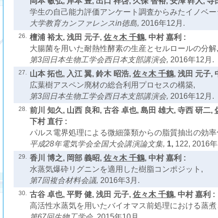
岡本 敏弘, 岸本 豊, 出口 祥啓, 久保 智裕, 安澤 幹人, 寺
学生の自己能力評価アンケート調査からみたイノベー
大学教育カンファレンスin徳島,
2016年12月.
26.
檀浦 裕太, 浅田 元子,
佐々木 千鶴
, 中村 嘉利 :
大腸菌を用いた耐熱性酵素の生産とセルロールの分解
第3回日本生物工学会西日本支部講演会,
2016年12月.
27.
山本 拓也, 入江 翼, 鈴木 昭浩,
佐々木 千鶴
, 浅田 元子, 
広葉樹アスペン廃材の総合利用プロセスの構築,
第3回日本生物工学会西日本支部講演会,
2016年12月.
28.
前川 知久, 山西 良和, 古谷 卓也, 島田 雄大, 寺西 研二,
下村 直行 :
パルス電界処理による微細藻類からの脂質抽出の効率
平成28年電気学会全国大会講演論文集,
1,
122, 2016
29.
香川 博之, 岡部 義昭,
佐々木 千鶴
, 中村 嘉利 :
水蒸気爆砕リグニンを適用した樹脂コンポジット,
第7回複合材料会議,
2016年3月.
30.
古谷 卓也, 平野 健, 浅田 元子,
佐々木 千鶴
, 中村 嘉利 :
高活性水蒸気を用いたバイオマス前処理における蒸煮
第67回生物工学会,
2015年10月.