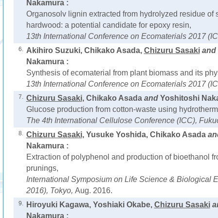
Nakamura :
Organosolv lignin extracted from hydrolyzed residue of
hardwood: a potential candidate for epoxy resin,
13th International Conference on Ecomaterials 2017 (
6.
Akihiro Suzuki, Chikako Asada,
Chizuru Sasaki
and
Nakamura :
Synthesis of ecomaterial from plant biomass and its phys
13th International Conference on Ecomaterials 2017 (
7.
Chizuru Sasaki
, Chikako Asada
and
Yoshitoshi Nak
Glucose production from cotton-waste using hydrotherm
The 4th International Cellulose Conference (ICC), Fuk
8.
Chizuru Sasaki
, Yusuke Yoshida, Chikako Asada
an
Nakamura :
Extraction of polyphenol and production of bioethanol fr
prunings,
International Symposium on Life Science & Biological
2016), Tokyo,
Aug. 2016.
9.
Hiroyuki Kagawa, Yoshiaki Okabe,
Chizuru Sasaki
a
Nakamura :