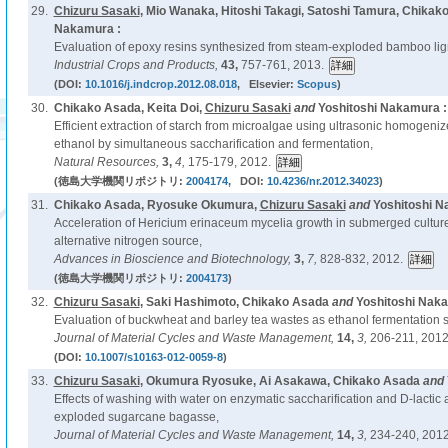
29.
Chizuru Sasaki
, Mio Wanaka, Hitoshi Takagi, Satoshi Tamura, Chikak
Nakamura :
Evaluation of epoxy resins synthesized from steam-exploded bamboo lig
Industrial Crops and Products,
43,
757-761, 2013.
(DOI:
10.1016/j.indcrop.2012.08.018
, Elsevier:
Scopus
)
30.
Chikako Asada, Keita Doi,
Chizuru Sasaki
and
Yoshitoshi Nakamura :
Efficient extraction of starch from microalgae using ultrasonic homogeniz
ethanol by simultaneous saccharification and fermentation,
Natural Resources,
3,
4,
175-179, 2012.
(徳島大学機関リポジトリ:
2004174
, DOI:
10.4236/nr.2012.34023
)
31.
Chikako Asada, Ryosuke Okumura,
Chizuru Sasaki
and
Yoshitoshi N
Acceleration of Hericium erinaceum mycelia growth in submerged cultur
alternative nitrogen source,
Advances in Bioscience and Biotechnology,
3,
7,
828-832, 2012.
(徳島大学機関リポジトリ:
2004173
)
32.
Chizuru Sasaki
, Saki Hashimoto, Chikako Asada
and
Yoshitoshi Naka
Evaluation of buckwheat and barley tea wastes as ethanol fermentation s
Journal of Material Cycles and Waste Management,
14,
3,
206-211, 2012
(DOI:
10.1007/s10163-012-0059-8
)
33.
Chizuru Sasaki
, Okumura Ryosuke, Ai Asakawa, Chikako Asada
and
Effects of washing with water on enzymatic saccharification and D-lactic
exploded sugarcane bagasse,
Journal of Material Cycles and Waste Management,
14,
3,
234-240, 2012