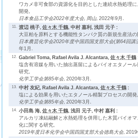
ワカメ非可食部の資源化を目的とした連続水熱処理に
開発,
日本食品工学会2022年度大会, 岡山,
2022年9月.
11.
渡辺 桃子,
佐々木 千鶴
, 中村 嘉利, 浅田 元子 :
大豆粕を原料とする機能性タンパク質の新規生産法の
日本農芸化学会2020年度中国四国支部大会(第64回講
年1月.
12.
Gabriel Toma, Rafael Avila J. Alcantara,
佐々木 千鶴
塩含有溶媒を用いた抽出蒸留によるバイオエタノール
研究,
化学工学会第85年会,
2020年3月.
13.
中村 友紀, Rafael Avila J. Alcantara,
佐々木 千鶴
:
塩による効果を用いたエタノール精製プロセスの開発
化学工学会第85年会,
2020年3月.
14.
小田島 海,
佐々木 千鶴
, 浅田 元子, 中村 嘉利 :
アルカリ凍結融解と水熱処理を併用した木質バイオマ
化に関する研究,
2019年度日本化学会中国四国支部大会徳島大会,
201