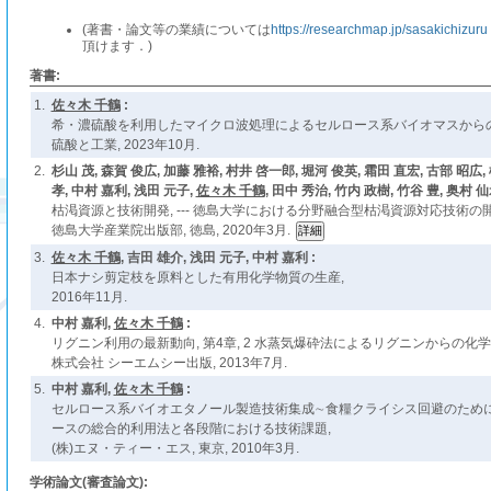
(著書・論文等の業績については
https://researchmap.jp/sasakichizuru
頂けます．)
著書:
1.
佐々木 千鶴
:
希・濃硫酸を利用したマイクロ波処理によるセルロース系バイオマスからの
硫酸と工業, 2023年10月.
2.
杉山 茂, 森賀 俊広, 加藤 雅裕, 村井 啓一郎, 堀河 俊英, 霜田 直宏, 古部 昭広
孝, 中村 嘉利, 浅田 元子,
佐々木 千鶴
, 田中 秀治, 竹内 政樹, 竹谷 豊, 奥村 仙
枯渇資源と技術開発, --- 徳島大学における分野融合型枯渇資源対応技術の開発 
徳島大学産業院出版部, 徳島, 2020年3月.
3.
佐々木 千鶴
, 吉田 雄介, 浅田 元子, 中村 嘉利 :
日本ナシ剪定枝を原料とした有用化学物質の生産,
2016年11月.
4.
中村 嘉利,
佐々木 千鶴
:
リグニン利用の最新動向, 第4章, 2 水蒸気爆砕法によるリグニンからの化学
株式会社 シーエムシー出版, 2013年7月.
5.
中村 嘉利,
佐々木 千鶴
:
セルロース系バイオエタノール製造技術集成∼食糧クライシス回避のために∼,
ースの総合的利用法と各段階における技術課題,
(株)エヌ・ティー・エス, 東京, 2010年3月.
学術論文(審査論文):