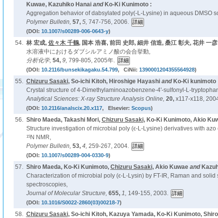
Kuwae, Kazuhiko Hanai
and
Ko-Ki Kunimoto :
Aggregation behavior of dabsylated poly(-L-Lysine) in aqueous DMSO so
Polymer Bulletin,
57,
5,
747-756, 2006.
(DOI:
10.1007/s00289-006-0643-y
)
54.
林 宏成,
佐々木 千鶴
, 国本 浩喜, 前田 史郎, 細井 信造, 桑江 彰夫, 花井 一彦 
水溶液中におけるダブシルアミノ酸の会合挙動,
分析化学,
54,
9,
799-805, 2005年.
(DOI:
10.2116/bunsekikagaku.54.799
, CiNii:
1390001204355564928
)
55.
Chizuru Sasaki
, So-ichi Kitoh, Hiroshige Hayashi
and
Ko-Ki kunimoto 
Crystal structure of 4-Dimethylaminoazobenzene-4'-sulfonyl-L-tryptophan
Analytical Sciences: X-ray Structure Analysis Online,
20,
x117-x118, 2004
(DOI:
10.2116/analscix.20.x117
, Elsevier:
Scopus
)
56.
Shiro Maeda, Takashi Mori,
Chizuru Sasaki
, Ko-Ki Kunimoto, Akio Ku
Structure investigation of microbial poly (ϵ-L-Lysine) derivatives with azo
15
N NMR,
Polymer Bulletin,
53,
4,
259-267, 2004.
(DOI:
10.1007/s00289-004-0330-9
)
57.
Shiro Maeda, Ko-Ki Kunimoto,
Chizuru Sasaki
, Akio Kuwae
and
Kazuh
Characterization of microbial poly (ϵ-L-Lysin) by FT-IR, Raman and solid 
spectroscopies,
Journal of Molecular Structure,
655,
1,
149-155, 2003.
(DOI:
10.1016/S0022-2860(03)00218-7
)
58.
Chizuru Sasaki
, So-ichi Kitoh, Kazuya Yamada, Ko-Ki Kunimoto, Shi