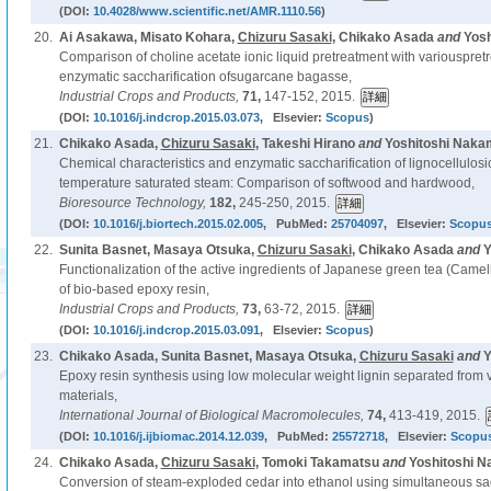
(DOI:
10.4028/www.scientific.net/AMR.1110.56
)
20.
Ai Asakawa, Misato Kohara,
Chizuru Sasaki
, Chikako Asada
and
Yosh
Comparison of choline acetate ionic liquid pretreatment with variouspret
enzymatic saccharification ofsugarcane bagasse,
Industrial Crops and Products,
71,
147-152, 2015.
(DOI:
10.1016/j.indcrop.2015.03.073
, Elsevier:
Scopus
)
21.
Chikako Asada,
Chizuru Sasaki
, Takeshi Hirano
and
Yoshitoshi Naka
Chemical characteristics and enzymatic saccharification of lignocellulosi
temperature saturated steam: Comparison of softwood and hardwood,
Bioresource Technology,
182,
245-250, 2015.
(DOI:
10.1016/j.biortech.2015.02.005
, PubMed:
25704097
, Elsevier:
Scopu
22.
Sunita Basnet, Masaya Otsuka,
Chizuru Sasaki
, Chikako Asada
and
Y
Functionalization of the active ingredients of Japanese green tea (Camelli
of bio-based epoxy resin,
Industrial Crops and Products,
73,
63-72, 2015.
(DOI:
10.1016/j.indcrop.2015.03.091
, Elsevier:
Scopus
)
23.
Chikako Asada, Sunita Basnet, Masaya Otsuka,
Chizuru Sasaki
and
Y
Epoxy resin synthesis using low molecular weight lignin separated from v
materials,
International Journal of Biological Macromolecules,
74,
413-419, 2015.
(DOI:
10.1016/j.ijbiomac.2014.12.039
, PubMed:
25572718
, Elsevier:
Scopu
24.
Chikako Asada,
Chizuru Sasaki
, Tomoki Takamatsu
and
Yoshitoshi N
Conversion of steam-exploded cedar into ethanol using simultaneous sac