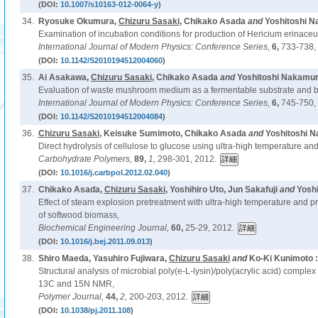
(DOI:
10.1007/s10163-012-0064-y
)
34.
Ryosuke Okumura,
Chizuru Sasaki
, Chikako Asada
and
Yoshitoshi N
Examination of incubation conditions for production of Hericium erinace
International Journal of Modern Physics: Conference Series,
6,
733-738,
(DOI:
10.1142/S2010194512004060
)
35.
Ai Asakawa,
Chizuru Sasaki
, Chikako Asada
and
Yoshitoshi Nakamur
Evaluation of waste mushroom medium as a fermentable substrate and b
International Journal of Modern Physics: Conference Series,
6,
745-750,
(DOI:
10.1142/S2010194512004084
)
36.
Chizuru Sasaki
, Keisuke Sumimoto, Chikako Asada
and
Yoshitoshi N
Direct hydrolysis of cellulose to glucose using ultra-high temperature a
Carbohydrate Polymers,
89,
1,
298-301, 2012.
(DOI:
10.1016/j.carbpol.2012.02.040
)
37.
Chikako Asada,
Chizuru Sasaki
, Yoshihiro Uto, Jun Sakafuji
and
Yosh
Effect of steam explosion pretreatment with ultra-high temperature and pre
of softwood biomass,
Biochemical Engineering Journal,
60,
25-29, 2012.
(DOI:
10.1016/j.bej.2011.09.013
)
38.
Shiro Maeda, Yasuhiro Fujiwara,
Chizuru Sasaki
and
Ko-Ki Kunimoto :
Structural analysis of microbial poly(e-L-lysin)/poly(acrylic acid) comple
13C and 15N NMR,
Polymer Journal,
44,
2,
200-203, 2012.
(DOI:
10.1038/pj.2011.108
)