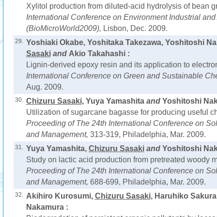
Xylitol production from diluted-acid hydrolysis of bean g
International Conference on Environment Industrial and
(BioMicroWorld2009),
Lisbon, Dec. 2009.
29.
Yoshiaki Okabe, Yoshitaka Takezawa, Yoshitoshi N
Sasaki
and
Akio Takahashi :
Lignin-derived epoxy resin and its application to electro
International Conference on Green and Sustainable Ch
Aug. 2009.
30.
Chizuru Sasaki
, Yuya Yamashita
and
Yoshitoshi Na
Utilization of sugarcane bagasse for producing useful c
Proceeding of The 24th International Conference on S
and Management,
313-319, Philadelphia, Mar. 2009.
31.
Yuya Yamashita,
Chizuru Sasaki
and
Yoshitoshi Na
Study on lactic acid production from pretreated woody m
Proceeding of The 24th International Conference on S
and Management,
688-699, Philadelphia, Mar. 2009.
32.
Akihiro Kurosumi,
Chizuru Sasaki
, Haruhiko Sakur
Nakamura :