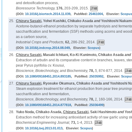
and detoxification process,
Bioresource Technology,
176,
203-209, 2015.
(DOI:
10.1016/j.biortech.2014.11.039
, PubMed:
25461004
, Elsevier:
Scopu
25.
Chizuru Sasaki
, Yohei Kushiki, Chikako Asada
and
Yoshitoshi Nakamu
Acetone-butanol-ethanol production by separate hydrolysis and ferment
saccharification and fermentation (SSF) methods using acorns and wood
as a carbon source,
Industrial Crops and Products,
62,
286-292, 2014.
(DOI:
10.1016/j.indcrop.2014.08.049
, Elsevier:
Scopus
)
26.
Chizuru Sasaki
, Masaki Ichitani, Ko-Ki Kunimoto, Chikako Asada
and
Extraction of arbutin and its comparative content in branches, leaves, ste
pear Pyrus pyrifolia cv. Kousui,
Bioscience, Biotechnology, and Biochemistry,
78,
5,
874-877, 2014.
(DOI:
10.1080/09168451.2014.893185
, PubMed:
25035992
, Elsevier:
Scopu
27.
Chizuru Sasaki
, Ryosuke Okumura, Chikako Asada
and
Yoshitoshi N
Steam explosion treatment for ethanol production from pear tree prunin
saccharification and fermentation,
Bioscience, Biotechnology, and Biochemistry,
78,
1,
160-166, 2014.
(DOI:
10.1080/09168451.2014.877818
, PubMed:
25036499
)
28.
Yuko Noda, Chikako Asada,
Chizuru Sasaki
, Saki Hashimoto
and
Yosh
Extraction method for increasing antioxidant activity of raw garlic using 
Biochemical Engineering Journal,
73,
1-4, 2013.
(DOI:
10.1016/j.bej.2013.01.013
, Elsevier:
Scopus
)