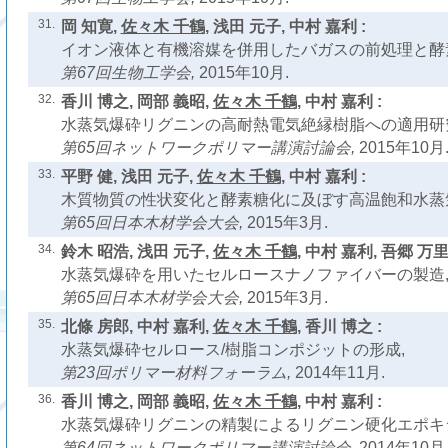
31.
岡 知寛,
佐々木 千鶴
, 浅田 元子, 中村 嘉利 :
イオン液体と有機溶媒を併用したバガスの前処理と酵
第67回生物工学会,
2015年10月.
32.
香川 博之, 岡部 義昭,
佐々木 千鶴
, 中村 嘉利 :
水蒸気爆砕リグニンの高耐熱電気絶縁樹脂への適用研
第65回ネットワークポリマー講演討論会,
2015年10月
33.
平野 健, 浅田 元子,
佐々木 千鶴
, 中村 嘉利 :
木質物質の性状変化と酵素糖化に及ぼす高温飽和水蒸
第65回日本木材学会大会,
2015年3月.
34.
鈴木 昭浩, 浅田 元子,
佐々木 千鶴
, 中村 嘉利, 吾郷 万里
水蒸気爆砕を用いたセルロースナノファイバーの製造
第65回日本木材学会大会,
2015年3月.
35.
北條 房郎, 中村 嘉利,
佐々木 千鶴
, 香川 博之 :
水蒸気爆砕セルロース/樹脂コンポジットの形成,
第23回ポリマー材料フォーラム,
2014年11月.
36.
香川 博之, 岡部 義昭,
佐々木 千鶴
, 中村 嘉利 :
水蒸気爆砕リグニンの精製によるリグニン硬化エポキシ
第64回ネットワークポリマー講演討論会,
2014年10月