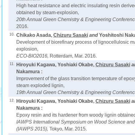
High heat resistance and electric insulating resin deriv
obtained by steam-explosion,
20th Annual Green Chemistry & Engineering Conferen
2016.
10.
Chikako Asada,
Chizuru Sasaki
and
Yoshitoshi Nak
Development of biorefinary process of lignocellulosic m
explosion,
ECO-BIO2016,
Rotterdam, Mar. 2016.
11.
Hiroyuki Kagawa, Yoshiaki Okabe,
Chizuru Sasaki
a
Nakamura :
Improvement of the glass transition temperature of epo
steam exploded lignin,
19th Annual Green Chemistry & Engineering Conferen
12.
Hiroyuki Kagawa, Yoshiaki Okabe,
Chizuru Sasaki
a
Nakamura :
Epoxy resin and its hardener from woody lignin obtaine
IAWPS International Symposium on Wood Science and
(IAWPS 2015),
Tokyo, Mar. 2015.