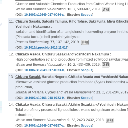
Glucose and Valuable Chemicals Production from Cotton Waste Using H
Waste and Biomass Valorization,
10,
3,
599-607, 2019.
(DOI:
10.1007/s12649-017-0084-x
, Elsevier:
Scopus
)
11.
Chizuru Sasaki
, Satoshi Tamura, Riho Tohse, Saki Fujita, Miyu Kikuc
Yoshitoshi Nakamura :
Isolation and identification of an angiotensin I-converting enzyme inhibit
(Pinctada fucata) shell protein hydrolysate,
Process Biochemistry,
77,
137-142, 2019.
(DOI:
10.1016/j.procbio.2018.11.017
)
12.
Chikako Asada,
Chizuru Sasaki
and
Yoshitoshi Nakamura :
High concentration ethanol production from mixed softwood sawdust was
Waste and Biomass Valorization,
10,
2,
433-439, 2019.
(DOI:
10.1007/s12649-017-0073-0
, Elsevier:
Scopus
)
13.
Chizuru Sasaki
, Haruka Negoro, Chikako Asada
and
Yoshitoshi Naka
Microwave-assisted glucose production from bode (Styrax tonkinensis) 
production,
Journal of Material Cycles and Waste Management,
21,
1,
201-204, 2019
(DOI:
10.1007/s10163-018-0783-9
, Elsevier:
Scopus
)
14.
Chikako Asada,
Chizuru Sasaki
, Akihiro Suzuki
and
Yoshitoshi Nakam
Total biorefinery process of lignocellulosic waste using steam explosion
extractions,
Waste and Biomass Valorization,
9,
12,
2423-2432, 2018.
(DOI:
10.1007/s12649-017-0157-x
, Elsevier:
Scopus
)