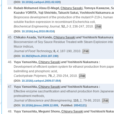
(DOI:
10.1016/j.carbpol.2011.02.020
)
44.
Rabab Mohamed Abou El-Magd,
Chizuru Sasaki
, Tomoya Kawazoe, S
Kazuko YORITA, Yuji Shishido, Takashi Sakai, Yoshitoshi Nakamura
a
Bioprocess development of the production of the mutant P-219-L human 
soluble fraction expression in recombinant Escherichia coli,
Biochemical Engineering Journal,
52,
2-3,
236-247, 2010.
(DOI:
10.1016/j.bej.2010.08.016
)
45.
Chikako Asada, Yui Kondo,
Chizuru Sasaki
and
Yoshitoshi Nakamura 
Bioconversion of Soy Sauce Residue Treated with Steam Explosion into
Mucor indicus,
Journal of Food Technology,
8,
4,
187-190, 2010.
(DOI:
10.3923/jftech.2010.187.190
)
46.
Yuya Yamashita,
Chizuru Sasaki
and
Yoshitoshi Nakamura :
Development of efficient system system for ethanol production from pape
ballmilling and phosphoric acid,
Carbohydrate Polymers,
79,
2,
250-254, 2010.
(DOI:
10.1016/j.carbpol.2009.07.054
)
47.
Yuya Yamashita,
Chizuru Sasaki
and
Yoshitoshi Nakamura :
Effective enzyme saccharification and ethanol production from Japanese
pretreatment methods,
Journal of Bioscience and Bioengineering,
110,
1,
79-86, 2010.
(DOI:
10.1016/j.jbiosc.2009.12.009
, PubMed:
20541121
)
48.
Yuya Yamashita, Megumi Shono,
Chizuru Sasaki
and
Yoshitoshi Naka