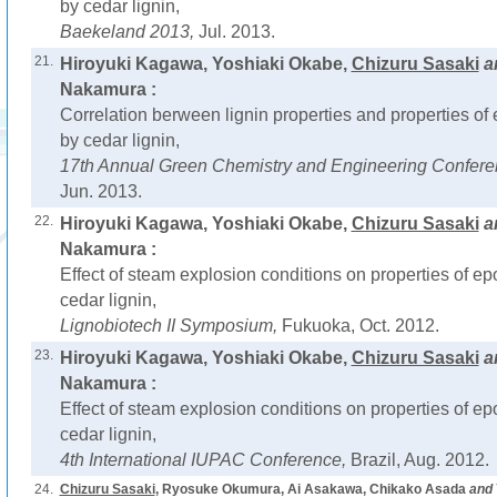
by cedar lignin,
Baekeland 2013,
Jul. 2013.
21.
Hiroyuki Kagawa, Yoshiaki Okabe,
Chizuru Sasaki
a
Nakamura :
Correlation berween lignin properties and properties of
by cedar lignin,
17th Annual Green Chemistry and Engineering Confer
Jun. 2013.
22.
Hiroyuki Kagawa, Yoshiaki Okabe,
Chizuru Sasaki
a
Nakamura :
Effect of steam explosion conditions on properties of e
cedar lignin,
Lignobiotech II Symposium,
Fukuoka, Oct. 2012.
23.
Hiroyuki Kagawa, Yoshiaki Okabe,
Chizuru Sasaki
a
Nakamura :
Effect of steam explosion conditions on properties of e
cedar lignin,
4th International IUPAC Conference,
Brazil, Aug. 2012.
24.
Chizuru Sasaki
, Ryosuke Okumura, Ai Asakawa, Chikako Asada
and