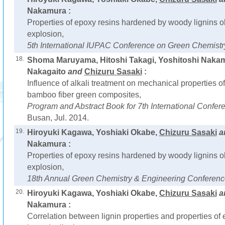
Nakamura :
Properties of epoxy resins hardened by woody lignins 
explosion,
5th International IUPAC Conference on Green Chemistr
18.
Shoma Maruyama, Hitoshi Takagi, Yoshitoshi Nakam
Nakagaito
and
Chizuru Sasaki
:
Influence of alkali treatment on mechanical properties of 
bamboo fiber green composites,
Program and Abstract Book for 7th International Conf
Busan, Jul. 2014.
19.
Hiroyuki Kagawa, Yoshiaki Okabe,
Chizuru Sasaki
a
Nakamura :
Properties of epoxy resins hardened by woody lignins 
explosion,
18th Annual Green Chemistry & Engineering Conferen
20.
Hiroyuki Kagawa, Yoshiaki Okabe,
Chizuru Sasaki
a
Nakamura :
Correlation between lignin properties and properties of