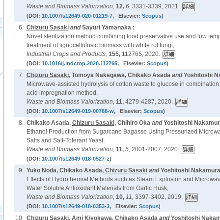
Waste and Biomass Valorization,
12,
6,
3331-3339, 2021.
(DOI:
10.1007/s12649-020-01219-7
, Elsevier:
Scopus
)
6.
Chizuru Sasaki
and
Sayuri Yamanaka :
Novel sterilization method combining food preservative use and low tem
treatment of lignocellulosic biomass with white rot fungi,
Industrial Crops and Products,
155,
112765, 2020.
(DOI:
10.1016/j.indcrop.2020.112765
, Elsevier:
Scopus
)
7.
Chizuru Sasaki
, Tomoya Nakagawa, Chikako Asada
and
Yoshitoshi N
Microwave-assisted hydrolysis of cotton waste to glucose in combination 
acid impregnation method,
Waste and Biomass Valorization,
11,
4279-4287, 2020.
(DOI:
10.1007/s12649-019-00768-w
, Elsevier:
Scopus
)
8.
Chikako Asada,
Chizuru Sasaki
, Chihiro Oka
and
Yoshitoshi Nakamur
Ethanol Production from Sugarcane Bagasse Using Pressurized Microwa
Salts and Salt-Tolerant Yeast,
Waste and Biomass Valorization,
11,
5,
2001-2007, 2020.
(DOI:
10.1007/s12649-018-0527-z
)
9.
Yuko Noda, Chikako Asada,
Chizuru Sasaki
and
Yoshitoshi Nakamura
Effects of Hydrothermal Methods such as Steam Explosion and Microwave 
Water Soluble Antioxidant Materials from Garlic Husk,
Waste and Biomass Valorization,
10,
11,
3397-3402, 2019.
(DOI:
10.1007/s12649-018-0353-3
, Elsevier:
Scopus
)
10.
Chizuru Sasaki
, Ami Kiyokawa, Chikako Asada
and
Yoshitoshi Nakam