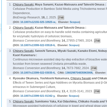
1.
Chizuru Sasaki
, Maya Sunami, Kazuo Matsuura
and
Takeshi Omasa :
Cellulase Production in Bamboo Solid Media using Trichoderma reesei 
Dependence,
BioEnergy Research,
18,
1,
2025.
(DOI:
10.1007/s12155-025-10925-w
, Elsevier:
Scopus
)
2.
Chizuru Sasaki
, Kazuo Matsuura
and
Takeshi Omasa :
Cellulase production on easy-to-handle solid media containing agricultur
for enzymatic hydrolysis of cellulosic biomass,
Biomass Conversion and Biorefinery,
14,
27955-27965, 2024.
(DOI:
10.1007/s13399-022-03518-6
, Elsevier:
Scopus
)
3.
Chizuru Sasaki
, Satoshi Tamura, Miyuki Suzuki, Kanako Etomi, Nobuya
Kaori Kanemaru :
Continuous microwave-assisted step-by-step extraction of bioactive wate
fucoidan from brown seaweed Undaria pinnatifida waste,
Biomass Conversion and Biorefinery,
14,
7673-7682, 2024.
(DOI:
10.1007/s13399-022-03035-6
, CiNii:
1360298754835963008
, Elsevier:
4.
Ryosuke Okumura, Yoshitoshi Nakamura,
Chizuru Sasaki
and
Chikak
Effects of Tween Series and Agar Additives on Mycelia Biomass and β-G
erinaceus in Submerged Culture,
Biomass Conversion and Biorefinery,
13,
4,
3135-3141, 2023.
(DOI:
10.1007/s13399-021-01342-y
, Elsevier:
Scopus
)
5.
Chizuru Sasaki
, Sumitomo Yuka, Kai Odashima, Chikako Asada
and
Y
Microwave-assisted hydrolysis of cellulose in towel and wheat straw usi