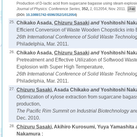
Production of D-lactic acid from sugarcane bagasse using steam explosi
Journal of Physics: Conference Series,
352,
1,
012054, Nov. 2011.
(DOI:
10.1088/1742-6596/352/1/012054
)
25.
Chikako Asada,
Chizuru Sasaki
and
Yoshitoshi Nak
Efficient Conversion of Waste Wooden Chopsticks into B
26th International Conference of Solid Waste Technol
Philadelphia, Mar. 2011.
26.
Chikako Asada,
Chizuru Sasaki
and
Yoshitoshi Nak
Pretreatment and Effective Utilization of Softwood Was
Explosion with Super High Temperature,
26th International Conference of Solid Waste Technol
Philadelphia, Mar. 2011.
27.
Chizuru Sasaki
, Asada Chikako
and
Yoshitoshi Nak
Optimization of xylose extraction from sugarcane bagasse 
production,
The Pacific Rim Summit on Industrial Biotechnology an
Dec. 2010.
28.
Chizuru Sasaki
, Akihiro Kurosumi, Yuya Yamashita
Nakamura :