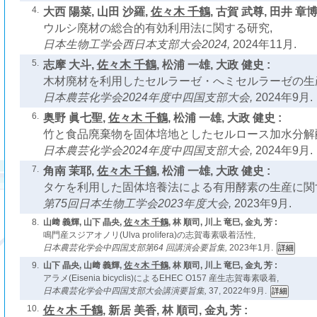
4.
大西 陽菜, 山田 沙羅,
佐々木 千鶴
, 古賀 武尊, 田井 章博 
ウルシ廃材の総合的有効利用法に関する研究,
日本生物工学会西日本支部大会2024,
2024年11月.
5.
志摩 大斗,
佐々木 千鶴
, 松浦 一雄, 大政 健史 :
木材廃材を利用したセルラーゼ・へミセルラーゼの生
日本農芸化学会2024年度中四国支部大会,
2024年9月.
6.
奥野 眞七聖,
佐々木 千鶴
, 松浦 一雄, 大政 健史 :
竹と食品廃棄物を固体培地としたセルロース加水分解
日本農芸化学会2024年度中四国支部大会,
2024年9月.
7.
角南 茉耶,
佐々木 千鶴
, 松浦 一雄, 大政 健史 :
タケを利用した固体培養法による有用酵素の生産に関
第75回日本生物工学会2023年度大会,
2023年9月.
8.
山﨑 義輝, 山下 晶央,
佐々木 千鶴
, 林 順司, 川上 竜巳, 金丸 芳 :
鳴門産スジアオノリ(Ulva prolifera)の志賀毒素吸着活性,
日本農芸化学会中四国支部第64 回講演会要旨集,
2023年1月.
9.
山下 晶央, 山﨑 義輝,
佐々木 千鶴
, 林 順司, 川上 竜巳, 金丸 芳 :
アラメ(Eisenia bicyclis)によるEHEC O157 産生志賀毒素吸着,
日本農芸化学会中四国支部大会講演要旨集,
37, 2022年9月.
10.
佐々木 千鶴
, 新居 美香, 林 順司, 金丸 芳 :