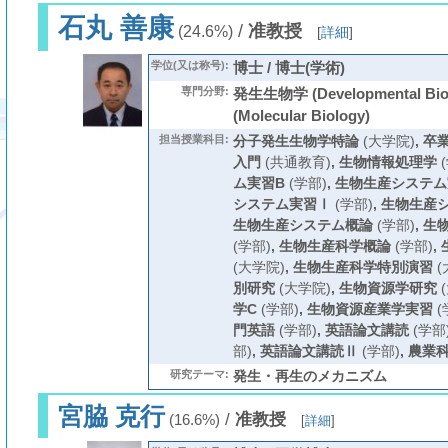
石丸 善康
/
准教授
(24.6%)
[
詳細
]
学位(又は称号):
博士 / 博士(学術)
専門分野:
発生生物学 (Developmental Bi
(Molecular Biology)
担当授業科目:
分子発生生物学特論
(大学院)
,
卒
入門
(共通教育)
,
生物情報処理学
(
ム実習B
(学部)
,
生物生産システム
システム実習Ⅰ
(学部)
,
生物生産
生物生産システム概論
(学部)
,
生
(学部)
,
生物生産科学概論
(学部)
,
(大学院)
,
生物生産科学特別演習
(
別研究
(大学院)
,
生物資源学研究
(
学C
(学部)
,
生物資源産業学実習
(
門英語
(学部)
,
英語論文講読
(学部
部)
,
英語論文講読Ⅱ
(学部)
,
農業
研究テーマ:
発生・再生のメカニズム
宮脇 克行
/
准教授
(16.6%)
[
詳細
]