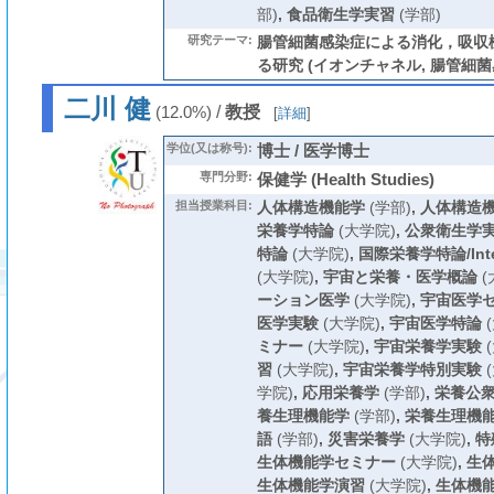
部)
,
食品衛生学実習
(学部)
研究テーマ:
腸管細菌感染症による消化，吸収
る研究 (イオンチャネル, 腸管細菌感
二川 健
/
教授
(12.0%)
[
詳細
]
学位(又は称号):
博士 / 医学博士
専門分野:
保健学 (Health Studies)
担当授業科目:
人体構造機能学
(学部)
,
人体構造
栄養学特論
(大学院)
,
公衆衛生学
特論
(大学院)
,
国際栄養学特論/Interna
(大学院)
,
宇宙と栄養・医学概論
(
ーション医学
(大学院)
,
宇宙医学
医学実験
(大学院)
,
宇宙医学特論
(
ミナー
(大学院)
,
宇宙栄養学実験
(
習
(大学院)
,
宇宙栄養学特別実験
(
学院)
,
応用栄養学
(学部)
,
栄養公
養生理機能学
(学部)
,
栄養生理機
語
(学部)
,
災害栄養学
(大学院)
,
特
生体機能学セミナー
(大学院)
,
生
生体機能学演習
(大学院)
,
生体機