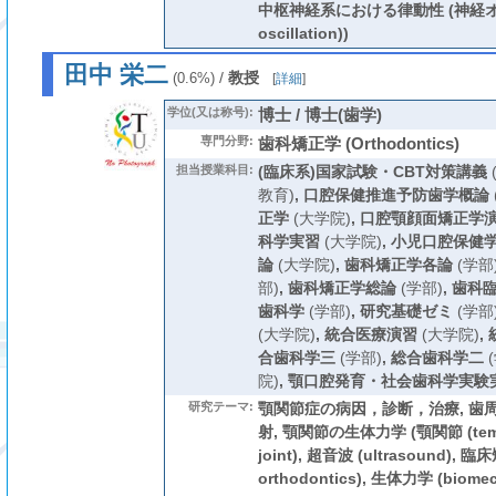
中枢神経系における律動性 (神経オシ
oscillation))
田中 栄二
/
教授
(0.6%)
[
詳細
]
学位(又は称号):
博士 / 博士(歯学)
専門分野:
歯科矯正学 (Orthodontics)
担当授業科目:
(臨床系)国家試験・CBT対策講義
教育)
,
口腔保健推進予防歯学概論
正学
(大学院)
,
口腔顎顔面矯正学
科学実習
(大学院)
,
小児口腔保健
論
(大学院)
,
歯科矯正学各論
(学部
部)
,
歯科矯正学総論
(学部)
,
歯科
歯科学
(学部)
,
研究基礎ゼミ
(学部
(大学院)
,
統合医療演習
(大学院)
,
合歯科学三
(学部)
,
総合歯科学二
(
院)
,
顎口腔発育・社会歯科学実験
研究テーマ:
顎関節症の病因，診断，治療, 歯
射, 顎関節の生体力学 (顎関節 (temp
joint), 超音波 (ultrasound), 臨
orthodontics), 生体力学 (biom