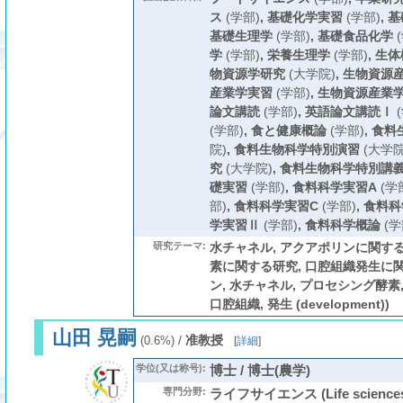
ス
(学部)
,
基礎化学実習
(学部)
,
基
基礎生理学
(学部)
,
基礎食品化学
(
学
(学部)
,
栄養生理学
(学部)
,
生体
物資源学研究
(大学院)
,
生物資源産
産業学実習
(学部)
,
生物資源産業
論文講読
(学部)
,
英語論文講読Ⅰ
(
(学部)
,
食と健康概論
(学部)
,
食料
院)
,
食料生物科学特別演習
(大学院
究
(大学院)
,
食料生物科学特別講
礎実習
(学部)
,
食料科学実習A
(学
部)
,
食料科学実習C
(学部)
,
食料科
学実習Ⅱ
(学部)
,
食料科学概論
(学
研究テーマ:
水チャネル, アクアポリンに関する
素に関する研究, 口腔組織発生に関
ン, 水チャネル, プロセシング酵素
口腔組織, 発生 (development))
山田 晃嗣
/
准教授
(0.6%)
[
詳細
]
学位(又は称号):
博士 / 博士(農学)
専門分野:
ライフサイエンス (Life scien