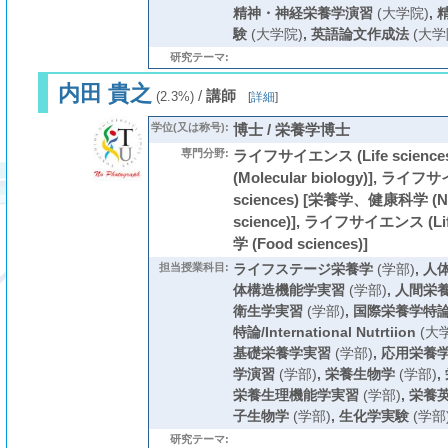
精神・神経栄養学演習
(大学院)
,
験
(大学院)
,
英語論文作成法
(大学
研究テーマ:
内田 貴之
/
講師
(2.3%)
[
詳細
]
学位(又は称号):
博士 / 栄養学博士
専門分野:
ライフサイエンス (Life scienc
(Molecular biology)], ライフ
sciences) [栄養学、健康科学 (Nutr
science)], ライフサイエンス (Lif
学 (Food sciences)]
担当授業科目:
ライフステージ栄養学
(学部)
,
人
体構造機能学実習
(学部)
,
人間栄
衛生学実習
(学部)
,
国際栄養学特
特論/International Nutrtiion
(大
基礎栄養学実習
(学部)
,
応用栄養
学演習
(学部)
,
栄養生物学
(学部)
,
栄養生理機能学実習
(学部)
,
栄養
子生物学
(学部)
,
生化学実験
(学部
研究テーマ: