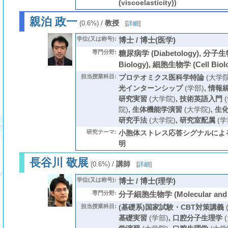
(viscoelasticity))
親泊 政一
/
教授
(0.6%)
[
詳細
]
学位(又は称号):
博士 / 博士(医学)
専門分野:
糖尿病学 (Diabetology), 分子生物
Biology), 細胞生物学 (Cell Biol
担当授業科目:
プロテオミクス医科学特論
(大学院
光インターンシップ
(学部)
,
情報
研究実習
(大学院)
,
技術英語入門
(
院)
,
生体機能学演習
(大学院)
,
生
研究手法
(大学院)
,
研究室配属
(学
研究テーマ:
小胞体ストレス応答シグナルによ
明
長谷川 敬展
/
講師
(0.6%)
[
詳細
]
学位(又は称号):
博士 / 博士(理学)
専門分野:
分子細胞生物学 (Molecular and Ce
担当授業科目:
(基礎系)国家試験・CBT対策講義
基礎実習
(学部)
,
口腔分子生理学
(