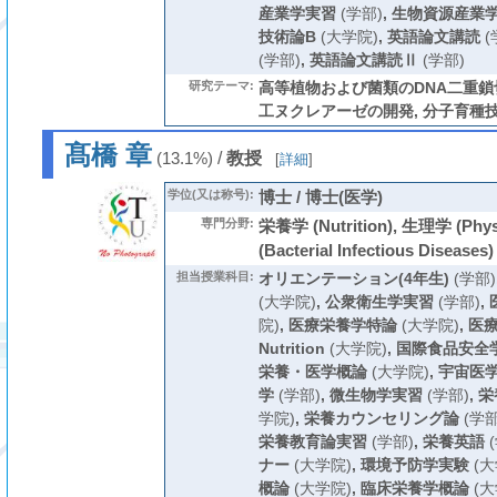
産業学実習
(学部)
,
生物資源産業
技術論B
(大学院)
,
英語論文講読
(
(学部)
,
英語論文講読Ⅱ
(学部)
研究テーマ:
高等植物および菌類のDNA二重鎖
工ヌクレアーゼの開発, 分子育種
髙橋 章
/
教授
(13.1%)
[
詳細
]
学位(又は称号):
博士 / 博士(医学)
専門分野:
栄養学 (Nutrition), 生理学 (Ph
(Bacterial Infectious Diseases)
担当授業科目:
オリエンテーション(4年生)
(学部)
(大学院)
,
公衆衛生学実習
(学部)
,
院)
,
医療栄養学特論
(大学院)
,
医療
Nutrition
(大学院)
,
国際食品安全
栄養・医学概論
(大学院)
,
宇宙医
学
(学部)
,
微生物学実習
(学部)
,
栄
学院)
,
栄養カウンセリング論
(学部
栄養教育論実習
(学部)
,
栄養英語
(
ナー
(大学院)
,
環境予防学実験
(大
概論
(大学院)
,
臨床栄養学概論
(大