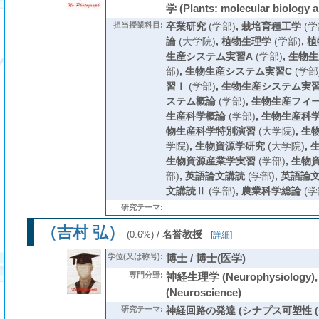
学 (Plants: molecular biology a
担当授業科目:
卒業研究
(学部)
,
栽培育種工学
(学
論
(大学院)
,
植物生理学
(学部)
,
植
生産システム実習A
(学部)
,
生物生
部)
,
生物生産システム実習C
(学部
習Ⅰ
(学部)
,
生物生産システム実
ステム概論
(学部)
,
生物生産フィ
生産科学概論
(学部)
,
生物生産科
物生産科学特別演習
(大学院)
,
生
学院)
,
生物資源学研究
(大学院)
,
生物資源産業学実習
(学部)
,
生物
部)
,
英語論文講読
(学部)
,
英語論
文講読Ⅱ
(学部)
,
農業科学総論
(学
研究テーマ:
（吉村 弘）
/
名誉教授
(0.6%)
[
詳細
]
学位(又は称号):
博士 / 博士(医学)
専門分野:
神経生理学 (Neurophysiology
(Neuroscience)
研究テーマ:
神経回路の発達 (シナプス可塑性 (synapt