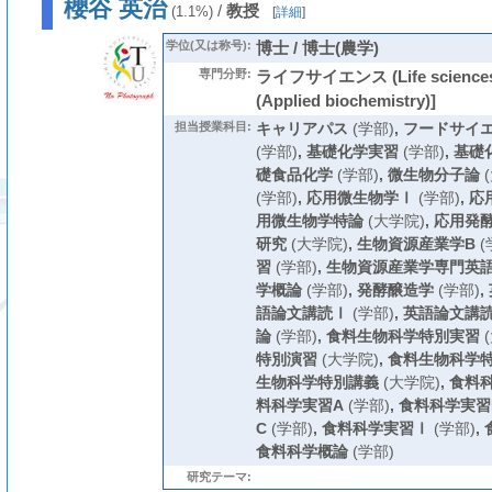
櫻谷 英治
/
教授
(1.1%)
[
詳細
]
学位(又は称号):
博士 / 博士(農学)
専門分野:
ライフサイエンス (Life scienc
(Applied biochemistry)]
担当授業科目:
キャリアパス
(学部)
,
フードサイ
(学部)
,
基礎化学実習
(学部)
,
基礎
礎食品化学
(学部)
,
微生物分子論
(
(学部)
,
応用微生物学Ⅰ
(学部)
,
応
用微生物学特論
(大学院)
,
応用発
研究
(大学院)
,
生物資源産業学B
(
習
(学部)
,
生物資源産業学専門英
学概論
(学部)
,
発酵醸造学
(学部)
,
語論文講読Ⅰ
(学部)
,
英語論文講
論
(学部)
,
食料生物科学特別実習
(
特別演習
(大学院)
,
食料生物科学
生物科学特別講義
(大学院)
,
食料
料科学実習A
(学部)
,
食料科学実習
C
(学部)
,
食料科学実習Ⅰ
(学部)
,
食料科学概論
(学部)
研究テーマ: