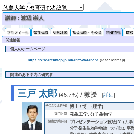
講師 : 渡辺 崇人
プロフィール
教育活動
研究活動
社会活動・その他
関連情報
検索
関連情報
個人のホームページ
https://researchmap.jp/TakahitoWatanabe
(researchmap)
関連のある学内の研究者
三戸 太郎
/
教授
(45.7%)
[
詳細
]
学位(又は称号):
博士 / 博士(理学)
専門分野:
発生工学, 分子生物学
担当授業科目:
プレゼンテーション技法(D)
(大学
分子発生生物学特論
(大学院)
,
卒