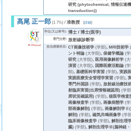
研究 (phytochemical, 情報伝達機構
transduction))
髙尾 正一郎
/
准教授
(1.7%)
[
詳細
]
学位(又は称号):
博士 / 博士(医学)
専門分野:
放射線診断学
担当授業科目:
CT画像技術学
(学部)
,
MRI技術学
ント特論
(大学院)
,
保健学概論
(学
研究
(大学院)
,
医用画像解析学
(大
演習
(大学院)
,
国際医療活動論
(学
部)
,
基礎医科学実習
(学部)
,
実践
実践医療安全管理学実習
(学部)
,
専門外国語
(学部)
,
放射線治療技
射臨床実習(出席情報確認用)
(学部
席状況確認用)
(学部)
,
核医学検査
画像検査学
(学部)
,
画像病態学
(学
部画像解剖)
(学部)
,
画像解剖学Ⅱ
解剖)
(学部)
,
磁気共鳴画像学
(学部
臨床画像検査学
(学部)
,
解剖生理学
臓)
(学部)
,
解剖生理学Ⅲ(脳神経