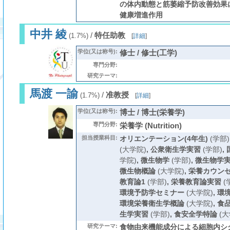
の体内動態と筋萎縮予防改善効果に
健康増進作用
中井 綾
/
特任助教
(1.7%)
[
詳細
]
学位(又は称号):
修士 / 修士(工学)
専門分野:
研究テーマ:
馬渡 一諭
/
准教授
(1.7%)
[
詳細
]
学位(又は称号):
博士 / 博士(栄養学)
専門分野:
栄養学 (Nutrition)
担当授業科目:
オリエンテーション(4年生)
(学部)
(大学院)
,
公衆衛生学実習
(学部)
,
学院)
,
微生物学
(学部)
,
微生物学
微生物概論
(大学院)
,
栄養カウン
教育論1
(学部)
,
栄養教育論実習
(
環境予防学セミナー
(大学院)
,
環
環境栄養衛生学概論
(大学院)
,
食
生学実習
(学部)
,
食安全学特論
(大
研究テーマ:
食物由来機能成分による細胞内シ