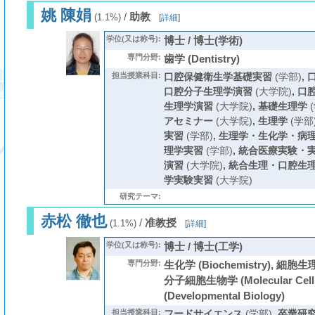
姚 陳娟
/
助教
(1.1%)
[
詳細
]
学位(又は称号):
博士 / 博士(学術)
専門分野:
歯学 (Dentistry)
担当授業科目:
口腔保健衛生学基礎実習
(学部)
,
口腔分子生理学演習
(大学院)
,
口
生理学演習
(大学院)
,
基礎生理学
(
アセミナー
(大学院)
,
生理学
(学部
実習
(学部)
,
生理学・生化学・病
理学実習
(学部)
,
統合医療実験・
演習
(大学院)
,
統合生理・口腔生
学実験実習
(大学院)
研究テーマ:
赤松 徹也
/
准教授
(1.1%)
[
詳細
]
学位(又は称号):
博士 / 博士(工学)
専門分野:
生化学 (Biochemistry), 細胞生理学 
分子細胞生物学 (Molecular Cell
(Developmental Biology)
担当授業科目:
フードサイエンス
(学部)
,
卒業研