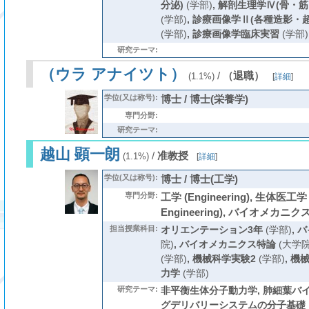
分泌)
(学部)
,
解剖生理学Ⅳ(骨・筋
(学部)
,
診療画像学Ⅱ(各種造影・
(学部)
,
診療画像学臨床実習
(学部)
研究テーマ:
（ウラ アナイツト）
/
（退職）
(1.1%)
[
詳細
]
学位(又は称号):
博士 / 博士(栄養学)
専門分野:
研究テーマ:
越山 顕一朗
/
准教授
(1.1%)
[
詳細
]
学位(又は称号):
博士 / 博士(工学)
専門分野:
工学 (Engineering), 生体医工学 (
Engineering), バイオメカニクス (
担当授業科目:
オリエンテーション3年
(学部)
,
バ
院)
,
バイオメカニクス特論
(大学院
(学部)
,
機械科学実験2
(学部)
,
機械
力学
(学部)
研究テーマ:
非平衡生体分子動力学, 肺細葉バイ
グデリバリーシステムの分子基礎