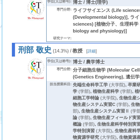
学位(又は称号):
博士 / 博士(理学)
専門分野:
ライフサイエンス (Life scienc
(Developmental biology)],
sciences) [植物分子、生理科学 (Pl
biology and physiology)]
研究テーマ:
刑部 敬史
/
教授
(14.3%)
[
詳細
]
学位(又は称号):
博士 / 農学博士
専門分野:
分子細胞生物学 (Molecular Cell
(Genetics Engineering), 遺伝学 
担当授業科目:
先端生命科学工学
(大学院)
,
卒業
学
(学部)
,
植物生産科学
(学部)
,
植
細胞工学特論
(大学院)
,
生物生産
物生産システム実習C
(学部)
,
生物
部)
,
生物生産システム実習Ⅱ
(学部
論
(学部)
,
生物生産フィールド実
概論
(学部)
,
生物生産科学特別実
学特別演習
(大学院)
,
生物生産科
物資源学研究
(大学院)
,
生物資源産