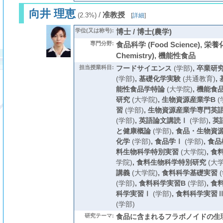
向井 理恵
/
准教授
(2.3%)
[
詳細
]
学位(又は称号):
博士 / 博士(農学)
専門分野:
食品科学 (Food Science), 栄養化学
Chemistry), 機能性食品
担当授業科目:
フードサイエンス
(学部)
,
卒業研
(学部)
,
基礎化学実験
(共通教育)
,
能性食品学特論
(大学院)
,
機能食
研究
(大学院)
,
生物資源産業学B
(
習
(学部)
,
生物資源産業学専門英
(学部)
,
英語論文講読Ⅰ
(学部)
,
英
と健康概論
(学部)
,
食品・生物資
化学
(学部)
,
食品学Ⅰ
(学部)
,
食品
料生物科学特別実習
(大学院)
,
食
学院)
,
食料生物科学特別研究
(大学
講義
(大学院)
,
食料科学基礎実習
(
(学部)
,
食料科学実習B
(学部)
,
食
科学実習Ⅰ
(学部)
,
食料科学実習
(学部)
研究テーマ:
食品に含まれるフラボノイドの生理