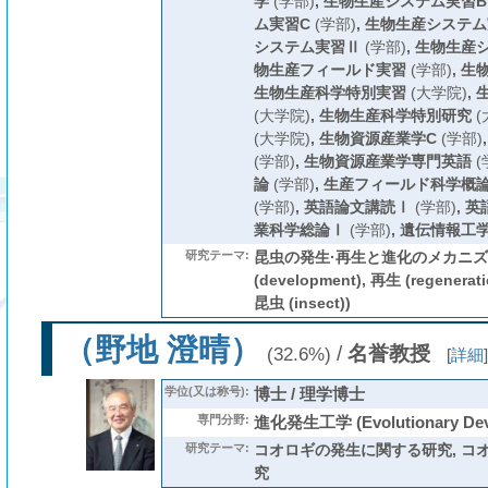
学
(学部)
,
生物生産システム実習B
ム実習C
(学部)
,
生物生産システム
システム実習Ⅱ
(学部)
,
生物生産
物生産フィールド実習
(学部)
,
生
生物生産科学特別実習
(大学院)
,
(大学院)
,
生物生産科学特別研究
(
(大学院)
,
生物資源産業学C
(学部)
(学部)
,
生物資源産業学専門英語
(
論
(学部)
,
生産フィールド科学概
(学部)
,
英語論文講読Ⅰ
(学部)
,
英
業科学総論Ⅰ
(学部)
,
遺伝情報工
研究テーマ:
昆虫の発生·再生と進化のメカニズム
(development), 再生 (regenerati
昆虫 (insect))
（野地 澄晴）
/
名誉教授
(32.6%)
[
詳細
]
学位(又は称号):
博士 / 理学博士
専門分野:
進化発生工学 (Evolutionary Deve
研究テーマ:
コオロギの発生に関する研究, コ
究