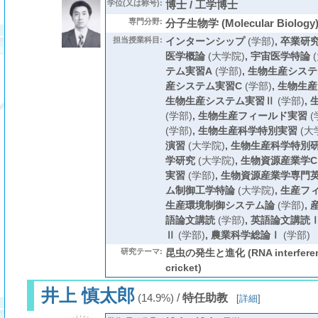
学位(又は称号):
博士 / 工学博士
専門分野:
分子生物学 (Molecular Biology
担当授業科目:
インターンシップ
(学部)
,
卒業研
医学概論
(大学院)
,
宇宙医学特論
(
テム実習A
(学部)
,
生物生産システ
産システム実習C
(学部)
,
生物生産
生物生産システム実習Ⅱ
(学部)
,
(学部)
,
生物生産フィールド実習
(
(学部)
,
生物生産科学特別実習
(大
演習
(大学院)
,
生物生産科学特別
学研究
(大学院)
,
生物資源産業学C
実習
(学部)
,
生物資源産業学専門
ム制御工学特論
(大学院)
,
生産フ
生産環境制御システム論
(学部)
,
語論文講読
(学部)
,
英語論文講読
Ⅱ
(学部)
,
農業科学総論Ⅰ
(学部)
研究テーマ:
昆虫の発生と進化 (RNA interferenc
cricket)
井上 慎太郎
/
特任助教
(14.9%)
[
詳細
]