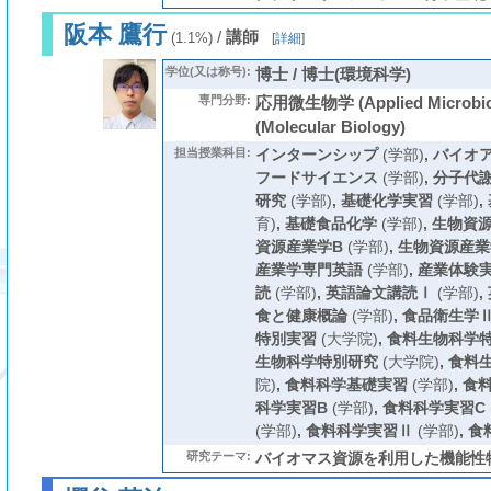
阪本 鷹行
/
講師
(1.1%)
[
詳細
]
学位(又は称号):
博士 / 博士(環境科学)
専門分野:
応用微生物学 (Applied Microbi
(Molecular Biology)
担当授業科目:
インターンシップ
(学部)
,
バイオ
フードサイエンス
(学部)
,
分子代
研究
(学部)
,
基礎化学実習
(学部)
,
育)
,
基礎食品化学
(学部)
,
生物資
資源産業学B
(学部)
,
生物資源産業
産業学専門英語
(学部)
,
産業体験
読
(学部)
,
英語論文講読Ⅰ
(学部)
,
食と健康概論
(学部)
,
食品衛生学
特別実習
(大学院)
,
食料生物科学
生物科学特別研究
(大学院)
,
食料
院)
,
食料科学基礎実習
(学部)
,
食
科学実習B
(学部)
,
食料科学実習C
(学部)
,
食料科学実習Ⅱ
(学部)
,
食
研究テーマ:
バイオマス資源を利用した機能性