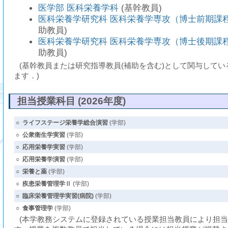
医学部 医科栄養学科
(基幹教員)
医科栄養学研究科 医科栄養学専攻（博士前期課
助教員)
医科栄養学研究科 医科栄養学専攻（博士後期課
助教員)
(基幹教員または研究指導教員(補助を含む)として関与して
ます．)
担当授業科目 (2026年度)
○
ライフステージ栄養学総合演習
(学部)
○
公衆衛生学実習
(学部)
○
応用栄養学実習
(学部)
○
応用栄養学演習
(学部)
○
栄養と薬
(学部)
○
疾患栄養管理学Ⅱ
(学部)
○
臨床栄養管理学実習(病院)
(学部)
○
食事管理学
(学部)
(本学教務システムに登録されている授業担当教員により担