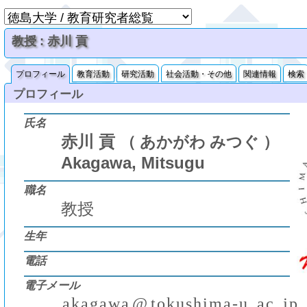
教授 : 赤川 貢
プロフィール
教育活動
研究活動
社会活動・その他
関連情報
検索
プロフィール
氏名
赤川 貢
（ あかがわ みつぐ ）
Akagawa, Mitsugu
職名
教授
生年
電話
電子メール
a
k
a
g
a
w
a
@
t
o
k
u
s
h
i
m
a
-
u
.
a
c
.
j
p