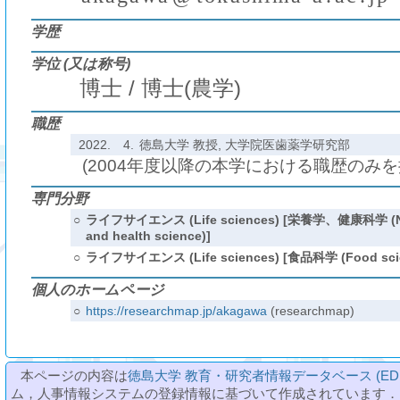
(
)
₍
₎
₍
₎
学歴
学位 (又は称号)
博士 / 博士(農学)
職歴
2022.
4.
徳島大学 教授, 大学院医歯薬学研究部
(2004年度以降の本学における職歴のみ
専門分野
○
ライフサイエンス (Life sciences) [栄養学、健康科学 (Nu
and health science)]
○
ライフサイエンス (Life sciences) [食品科学 (Food scie
個人のホームページ
○
https://researchmap.jp/akagawa
(researchmap)
本ページの内容は
徳島大学 教育・研究者情報データベース (ED
ム，人事情報システムの登録情報に基づいて作成されています．